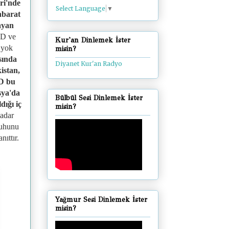
ri'nde
Select Language
▼
hbarat
ayan
BD ve
Kur'an Dinlemek İster
 yok
misin?
sında
Diyanet Kur'an Radyo
istan,
İD bu
sya'da
Bülbül Sesi Dinlemek İster
dığı iç
misin?
adar
ruhunu
nıttır.
Yağmur Sesi Dinlemek İster
misin?