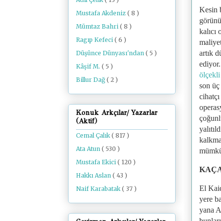
Kesin b
Mustafa Akdeniz
( 8 )
görünü
Mümtaz Bahri
( 8 )
kalıcı
Ragıp Kefeci
( 6 )
maliye
artık 
Düşünce Dünyası'ndan
( 5 )
ediyor
Kâşif M.
( 5 )
ölçekli
Billur Dağ
( 2 )
son üç
cihatçı
operas
Konuk Arkçılar/ Yazarlar
çoğunl
(Aktif)
yalıtıl
Cemal Çalık
( 817 )
kalkma
Ata Atun
( 530 )
mümkün 
Mustafa Ekici
( 120 )
KAÇ
Hakkı Aslan
( 43 )
El Kai
Naif Karabatak
( 37 )
yere b
yana A
bunlar