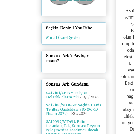
Aşağ
Armi
y
Seçkin Deniz | YouTube
B
olan
Mıra | Öznel Şeyler
olup b
oda
Sonsuz Ark'ı Paylaşır
eleşt
mısın?
ki
aş
olmanı
Eski
Sonsuz Ark Gündemi
ku
SA12101/AF132: Trilyon
bağl
Dolarlık Alarm Zili
- 8/5/2026
ara
SA12100/SD3860: Seçkin Deniz
ulaşm
Twitter Günlükleri 985 (06-10
Nisan 2025)
- 8/5/2026
ahlak
SA12099/MT495: Bilim
milyon
insanları, Felç Sonrası Beynin
Da
İyileşmesine Yardımcı Olacak