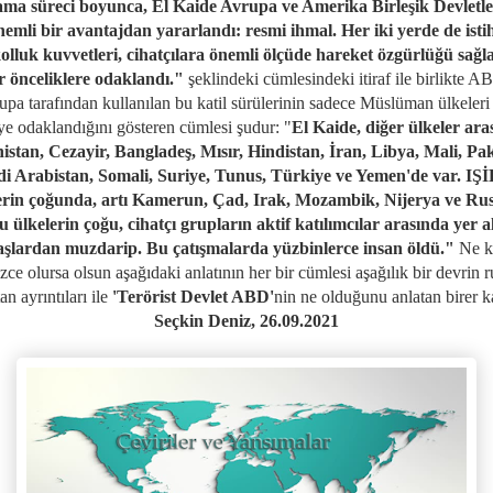
ama süreci boyunca, El Kaide Avrupa ve Amerika Birleşik Devletle
nemli bir avantajdan yararlandı: resmi ihmal. Her iki yerde de isti
kolluk kuvvetleri, cihatçılara önemli ölçüde hareket özgürlüğü sağl
r önceliklere odaklandı."
şeklindeki cümlesindeki itiraf ile birlikte A
upa tarafından kullanılan bu katil sürülerinin sadece Müslüman ülkeleri
e odaklandığını gösteren cümlesi şudur: "
El Kaide, diğer ülkeler ara
istan, Cezayir, Bangladeş, Mısır, Hindistan, İran, Libya, Mali, Pak
i Arabistan, Somali, Suriye, Tunus, Türkiye ve Yemen'de var. IŞ
erin çoğunda, artı Kamerun, Çad, Irak, Mozambik, Nijerya ve Ru
u ülkelerin çoğu, cihatçı grupların aktif katılımcılar arasında yer al
aşlardan muzdarip. Bu çatışmalarda yüzbinlerce insan öldü."
Ne k
zce olursa olsun aşağıdaki anlatının her bir cümlesi aşağılık bir devrin 
an ayrıntıları ile
'Terörist Devlet ABD'
nin ne olduğunu anlatan birer ka
Seçkin Deniz, 26.09.2021