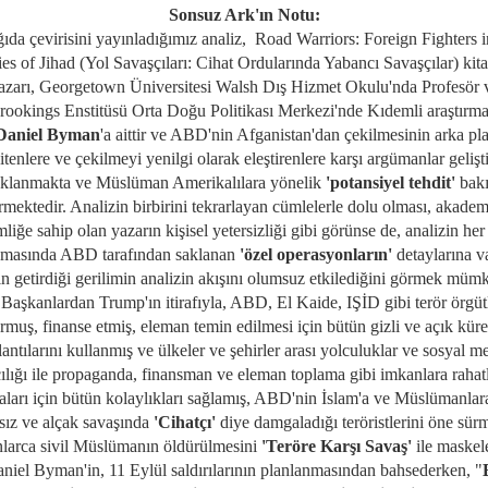
Sonsuz Ark'ın Notu:
ıda çevirisini yayınladığımız analiz,
Road Warriors: Foreign Fighters i
es of Jihad (Yol Savaşçıları: Cihat Ordularında Yabancı Savaşçılar) kita
azarı
, Georgetown Üniversitesi Walsh Dış Hizmet Okulu'nda Profesör 
rookings Enstitüsü Orta Doğu Politikası Merkezi'nde Kıdemli araştırma
Daniel Byman
'a aittir ve ABD'nin Afganistan'dan çekilmesinin arka pl
itenlere ve çekilmeyi yenilgi olarak eleştirenlere karşı argümanlar geliş
klanmakta ve Müslüman Amerikalılara yönelik
'potansiyel tehdit'
bakı
irmektedir. Analizin birbirini tekrarlayan cümlelerle dolu olması, akadem
mliğe sahip olan yazarın kişisel yetersizliği gibi görünse de, analizin her 
amasında ABD tarafından saklanan
'özel operasyonların'
detaylarına v
n getirdiği gerilimin analizin akışını olumsuz etkilediğini görmek müm
 Başkanlardan Trump'ın itirafıyla, ABD, El Kaide, IŞİD gibi terör örgütl
rmuş, finanse etmiş, eleman temin edilmesi için bütün gizli ve açık küre
antılarını kullanmış ve ülkeler ve şehirler arası yolculuklar ve sosyal 
cılığı ile propaganda, finansman ve eleman toplama gibi imkanlara rahatl
aları için bütün kolaylıkları sağlamış, ABD'nin İslam'a ve Müslümanlara
sız ve alçak savaşında
'Cihatçı'
diye damgaladığı teröristlerini öne sür
larca sivil Müslümanın öldürülmesini
'Teröre Karşı Savaş'
ile maskele
niel Byman'in, 11 Eylül saldırılarının planlanmasından bahsederken, "