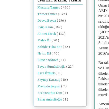
Çevirmen Arkçılar/ Yazarlar
Omar M
Mustafa Tamer
( 496 )
ABD'nin
Tamer Güner
( 377 )
bir 201
Derya Beyaz
( 156 )
saldırı
olduğu 
Eyüp Kaan
( 149 )
IŞİD'in
Ahmet Faruk
( 132 )
2021'in
Melek Öz
( 70 )
Suudi 
Zahide Tuba Kor
( 52 )
Aralık
2016'n
Nehir Nil
( 40 )
Birsen Şöhret
( 33 )
Bu rak
Feyza Gümüşlüoğlu
( 22 )
ve Gün
ülkeler
Esra Öztürk
( 10 )
Pakist
Zeynep Karataş
( 10 )
ülkele
Mevlude Baysal
( 2 )
ülkeler
Architeuthis Dux
( 1 )
muzdar
Barış Anteplioğlu
( 1 )
Amerik