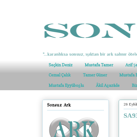
"...karanlıksa sonsuz, ışıktan bir ark salınır ötel
Seçkin Deniz
Mustafa Tamer
Arif Ş
Cemal Çalık
Tamer Güner
Mustafa 
Mustafa Eyyüboğlu
Âkil Ağazâde
Bi
26 Eylü
Sonsuz Ark
SA93