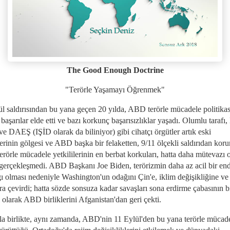
The Good Enough Doctrine
"Terörle Yaşamayı Öğrenmek"
ül saldırısından bu yana geçen 20 yılda, ABD terörle mücadele politikas
 başarılar elde etti ve bazı korkunç başarısızlıklar yaşadı. Olumlu tarafı,
e DAEŞ (IŞİD olarak da biliniyor) gibi cihatçı örgütler artık eski
erinin gölgesi ve ABD başka bir felaketten, 9/11 ölçekli saldırıdan kor
örle mücadele yetkililerinin en berbat korkuları, hatta daha mütevazı o
gerçekleşmedi. ABD Başkanı Joe Biden, terörizmin daha az acil bir end
ı olması nedeniyle Washington'un odağını Çin'e, iklim değişikliğine ve
a çevirdi; hatta sözde sonsuza kadar savaşları sona erdirme çabasının b
 olarak ABD birliklerini Afganistan'dan geri çekti.
a birlikte, aynı zamanda, ABD'nin 11 Eylül'den bu yana terörle mücad