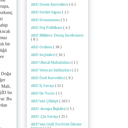
ABD Deniz Kuvvetleri
( 6 )
vrupa,
ABD Devlet Yapısı
( 2 )
 korkunç
zi
ABD Donanması
( 5 )
sahip
ABD Dış Politikası
( 4 )
 Ancak
ABD Nükleer Duruş İncelemesi
emmuz
( 8 )
lı bir
ABD Ordusu
( 38 )
düğü
ABD Seçimleri
( 16 )
 ve
ABD Ulusal Muhafızları
( 1 )
ABD Veteran İntiharları
( 2 )
ta Doğu
ABD Özel Kuvvetleri
( 9 )
ğer
ABD İç Savaşı
( 12 )
 Mali,
IŞİD bu
ABD'de Terör
( 1 )
var. Bu
ABD'nin Çöküşü
( 263 )
ardan
ABD-Avrupa İlişkileri
( 5 )
ABD-Çin Savaşı
( 25 )
ABD’nin Gizli Terörist İzleme