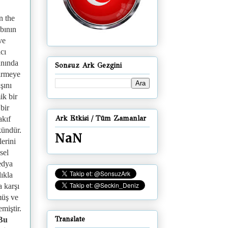
n the
bının
ve
cı
anında
Sonsuz Ark Gezgini
tirmeye
şını
ik bir
bir
Ark Etkisi / Tüm Zamanlar
akıf
kündür.
NaN
erini
sel
medya
ıkla
 karşı
müş ve
miştir.
Translate
Bu