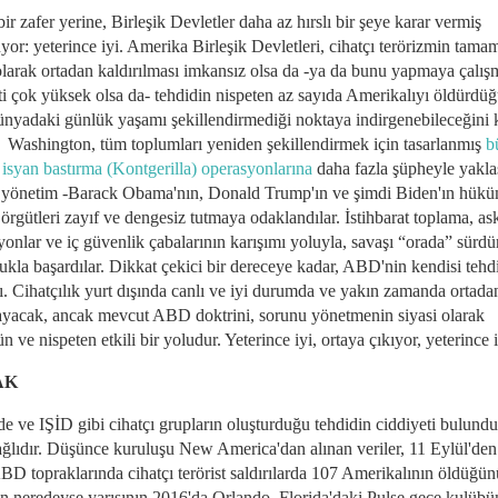
ir zafer yerine, Birleşik Devletler daha az hırslı bir şeye karar vermiş
yor: yeterince iyi. Amerika Birleşik Devletleri, cihatçı terörizmin tama
 olarak ortadan kaldırılması imkansız olsa da -ya da bunu yapmaya çalı
ti çok yüksek olsa da- tehdidin nispeten az sayıda Amerikalıyı öldürdü
dünyadaki günlük yaşamı şekillendirmediği noktaya indirgenebileceğini 
. Washington, tüm toplumları yeniden şekillendirmek için tasarlanmış
b
 isyan bastırma (Kontgerilla) operasyonlarına
daha fazla şüpheyle yakla
 yönetim -Barack Obama'nın, Donald Trump'ın ve şimdi Biden'ın hükü
 örgütleri zayıf ve dengesiz tutmaya odaklandılar. İstihbarat toplama, as
yonlar ve iç güvenlik çabalarının karışımı yoluyla, savaşı “orada” sürd
ukla başardılar. Dikkat çekici bir dereceye kadar, ABD'nin kendisi tehdi
dı. Cihatçılık yurt dışında canlı ve iyi durumda ve yakın zamanda ortada
yacak, ancak mevcut ABD doktrini, sorunu yönetmenin siyasi olarak
ve nispeten etkili bir yoludur. Yeterince iyi, ortaya çıkıyor, yeterince i
AK
de ve IŞİD gibi cihatçı grupların oluşturduğu tehdidin ciddiyeti bulun
ağlıdır. Düşünce kuruluşu New America'dan alınan veriler, 11 Eylül'den
BD topraklarında cihatçı terörist saldırılarda 107 Amerikalının öldüğün
ın neredeyse yarısının 2016'da Orlando, Florida'daki Pulse gece kulüb