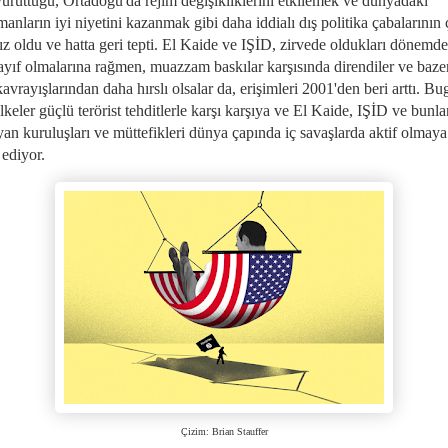
yürüttüğü, Ortadoğu'da rejim değişikliklerini etkilemek ve dünyadaki
nların iyi niyetini kazanmak gibi daha iddialı dış politika çabalarının
ız oldu ve hatta geri tepti. El Kaide ve IŞİD, zirvede oldukları dönemd
ayıf olmalarına rağmen, muazzam baskılar karşısında direndiler ve baze
avrayışlarından daha hırslı olsalar da, erişimleri 2001'den beri arttı. Bu
lkeler güçlü terörist tehditlerle karşı karşıya ve El Kaide, IŞİD ve bunla
 yan kuruluşları ve müttefikleri dünya çapında iç savaşlarda aktif olmaya
ediyor.
Çizim: Brian Stauffer