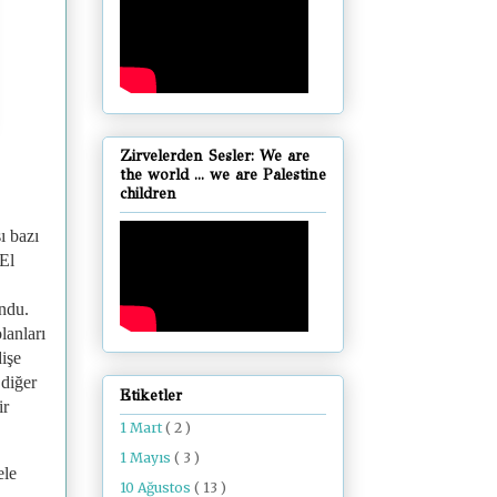
Zirvelerden Sesler: We are
the world ... we are Palestine
children
ı bazı
 El
undu.
lanları
işe
 diğer
Etiketler
ir
1 Mart
( 2 )
1 Mayıs
( 3 )
ele
10 Ağustos
( 13 )