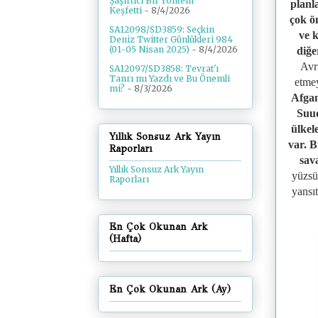
Şaşırtıcı Bir Yöntem
planl
Keşfetti
- 8/4/2026
çok ö
SA12098/SD3859: Seçkin
ve 
Deniz Twitter Günlükleri 984
(01-05 Nisan 2025)
- 8/4/2026
diğe
Avr
SA12097/SD3858: Tevrat'ı
Tanrı mı Yazdı ve Bu Önemli
etmey
mi?
- 8/3/2026
Afgan
Suud
ülkel
Yıllık Sonsuz Ark Yayın
var. B
Raporları
sav
Yıllık Sonsuz Ark Yayın
yüzsü
Raporları
yansıt
En Çok Okunan Ark
(Hafta)
En Çok Okunan Ark (Ay)