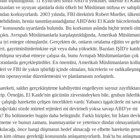
an topluluğudur. 11 Eylül'den sonra ABD'li yetkililer, ülkenin El Kaid
izanları ve uyuyan ajanlarla dolu öfkeli bir Müslüman nüfusa ev sahipli
ından korkuyorlardı. 2003 yılında, FBI direktörü Robert Mueller, ülken
tehdidinin, henüz tanımlayamadığımız ABD'deki El Kaide hücrelerind
i" konusunda uyarılarda bulundu. Bu korkunun aslında hiçbir temeli ol
çıktı. Avrupalı ​​Müslümanlarla karşılaştırıldığında, Amerikalı Müslüman
 iyi entegre olmuşlardır. Gerçekten de, onların ortalama eğitim ve gelir
ri, gayrimüslimlerinkine eşit veya daha yüksektir. Bazıları IŞİD'e katı
urtdışına seyahat etmeye çalışsa da, bunu Avrupalı ​​Müslümanlardan çok
oranlarda gerçekleştirdiler. En önemlisi, Amerikalı Müslümanların koll
eri ve FBI ile yakın işbirliği içinde olmaları, hücrelerin ve radikalleşmi
rin operasyonlar düzenlemesini ve planlamasını zorlaştırdı.
areketi, saldırı gerçekleştirme kabiliyetini engelleyen sayısız zayıflıktan
ip. Örneğin, El Kaide'nin gücünün zirvesindeyken bile, grubun liderlik
çalıştığı hareketin çelişen öncelikleri vardı: Yabancı işgalcilerle mi sav
oğu'daki sözde mürted rejimleri mi devirmeli yoksa savaşı ABD'ye mi
ı? Bu bölünmeler bugün daha belirgindir. Farklı hizipler, bir İslam devle
tmeme ve bunun zamanı, inanmayanlar ve yeterince dindar olmayanlarla
ıkılacağı, önce hangi düşmanın hedef alınacağı ve elbette hareketin gene
in kim olması gerektiği konusunda anlaşamıyorlardı. Irak'ta bu anlaşmazl