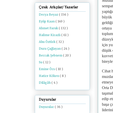
Müslüm
sempat
Çırak Arkçılar/ Yazarlar
yaptığ
Derya Beyaz
( 156 )
büyük 
Eyüp Kaan
( 149 )
geldiğ
ortaya 
Ahmet Faruk
( 132 )
topluma
Halime Kirazlı
( 61 )
düzeyle
Ahu Öztürk
( 32 )
için y
Duru Çağlayan
( 24 )
düşük 
Berrak Şebnem
( 20 )
kuvvetl
bireyle
Su
( 12 )
Emine Örs
( 10 )
Cihat h
Hatice Köken
( 8 )
muzdar
etmeye 
Dilâgâh
( 4 )
Orta D
taşımal
edip e
Duyurular
başa ç
Duyurular
( 36 )
liderin