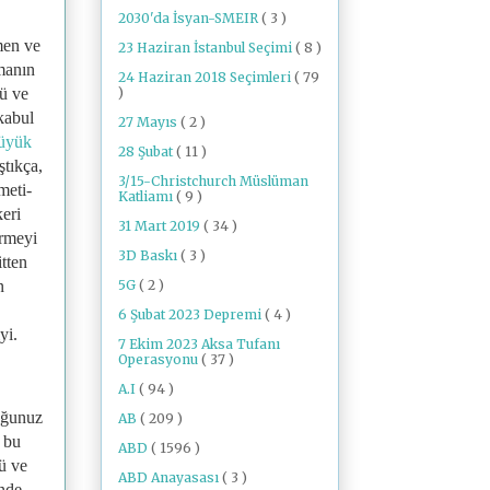
2030'da İsyan-SMEIR
( 3 )
men ve
23 Haziran İstanbul Seçimi
( 8 )
şmanın
24 Haziran 2018 Seçimleri
( 79
)
ğü ve
kabul
27 Mayıs
( 2 )
üyük
28 Şubat
( 11 )
ştıkça,
3/15-Christchurch Müslüman
meti-
Katliamı
( 9 )
keri
31 Mart 2019
( 34 )
ürmeyi
3D Baskı
( 3 )
tten
5G
( 2 )
n
6 Şubat 2023 Depremi
( 4 )
yi.
7 Ekim 2023 Aksa Tufanı
Operasyonu
( 37 )
A.I
( 94 )
duğunuz
AB
( 209 )
 bu
ABD
( 1596 )
ü ve
ABD Anayasası
( 3 )
ünde