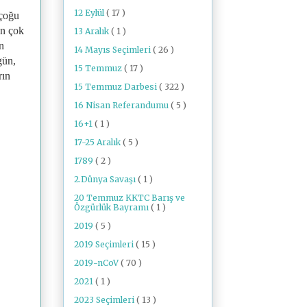
12 Eylül
( 17 )
 çoğu
en çok
13 Aralık
( 1 )
n
14 Mayıs Seçimleri
( 26 )
gün,
15 Temmuz
( 17 )
rın
15 Temmuz Darbesi
( 322 )
16 Nisan Referandumu
( 5 )
16+1
( 1 )
17-25 Aralık
( 5 )
1789
( 2 )
2.Dünya Savaşı
( 1 )
20 Temmuz KKTC Barış ve
Özgürlük Bayramı
( 1 )
2019
( 5 )
2019 Seçimleri
( 15 )
2019-nCoV
( 70 )
2021
( 1 )
2023 Seçimleri
( 13 )