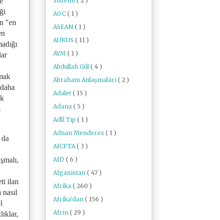
Sistemi
( 2 )
e
ği
AOC
( 1 )
in "en
ASEAN
( 1 )
en
AUKUS
( 11 )
madığı
AYM
( 1 )
lar
Abdullah Gül
( 4 )
lmak
Abraham Anlaşmaları
( 2 )
 daha
Adalet
( 15 )
uk
Adana
( 5 )
ş
Adlî Tıp
( 1 )
Adnan Menderes
( 1 )
 da
AfCFTA
( 3 )
AfD
( 6 )
aşmalı,
Afganistan
( 47 )
ti ilan
Afrika
( 260 )
 nasıl
Afrika'dan
( 156 )
l
Afrin
( 29 )
ıklar,