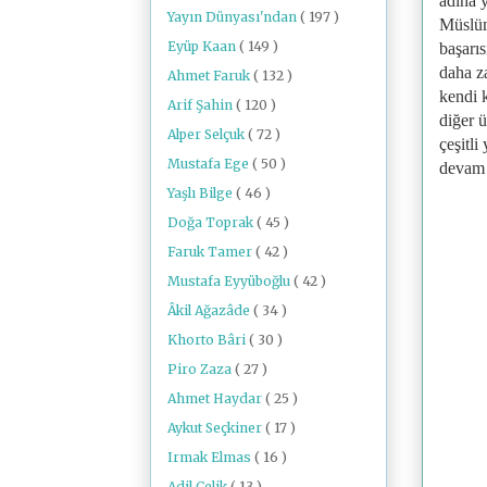
adına 
Yayın Dünyası'ndan
( 197 )
Müslüma
Eyüp Kaan
( 149 )
başarıs
daha z
Ahmet Faruk
( 132 )
kendi k
Arif Şahin
( 120 )
diğer ü
Alper Selçuk
( 72 )
çeşitli
Mustafa Ege
( 50 )
devam 
Yaşlı Bilge
( 46 )
Doğa Toprak
( 45 )
Faruk Tamer
( 42 )
Mustafa Eyyüboğlu
( 42 )
Âkil Ağazâde
( 34 )
Khorto Bâri
( 30 )
Piro Zaza
( 27 )
Ahmet Haydar
( 25 )
Aykut Seçkiner
( 17 )
Irmak Elmas
( 16 )
Adil Çelik
( 13 )