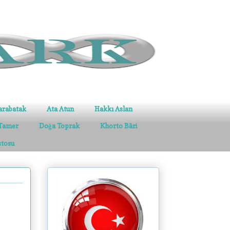
arabatak
Ata Atun
Hakkı Aslan
Tamer
Doğa Toprak
Khorto Bâri
stosu