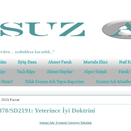
erden... aydınlıksa karanlık..."
ahin
Eyüp Kaan
Ahmet Faruk
Mustafa Ekici
Naif K
Ege
Yaşlı Bilge
Ahmet Haydar
Alper Selçuk
Faruk 
z Kimiz?
Yıllık Sonsuz Ark Yayın Raporları
Sonsuz Ark Manife
l 2021 Pazar
78/SD2191: Yeterince İyi Doktrini
Sonsuz Ark/ Evrensel Çerçeveye Yolculuk