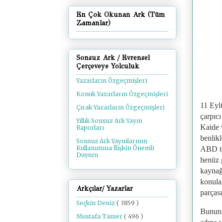
En Çok Okunan Ark (Tüm
Zamanlar)
Sonsuz Ark / Evrensel
Çerçeveye Yolculuk
Yazarların Özgeçmişleri
Konuk Yazarların Özgeçmişleri
11 Eyl
Çırak Yazarların Özgeçmişleri
çarpıcı
Yıllık Sonsuz Ark Yayın
Kaide v
Raporları
benlikl
Sonsuz Ark Yayınlarının
Kullanımına İlişkin Önemli
ABD ter
Duyuru
henüz 
kaynağ
konular
Arkçılar/ Yazarlar
parçası
Seçkin Deniz
( 3859 )
Bununl
Mustafa Tamer
( 496 )