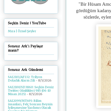
"Bir Hüsam Amca 
gördüğüm kadarıyla
sözlerde, eyle
Seçkin Deniz | YouTube
Mıra | Öznel Şeyler
Sonsuz Ark'ı Paylaşır
mısın?
Sonsuz Ark Gündemi
SA12101/AF132: Trilyon
Dolarlık Alarm Zili
- 8/5/2026
SA12100/SD3860: Seçkin Deniz
Twitter Günlükleri 985 (06-10
Nisan 2025)
- 8/5/2026
SA12099/MT495: Bilim
insanları, Felç Sonrası Beynin
İyileşmesine Yardımcı Olacak