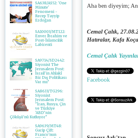
SA638/AS52: 'One
Aha ben diyeyim; Anla
Minute'
Fenomeni -
Recep Tayyip
Erdoğan
Cemal Çalık, 27.08.
SA10003/MT122:
Enver İbrahim ve
Hatıralar, Kafa Koç
Post-İslamcılık
Labirenti
Cemal Çalık Yayınla
SA9714/SD2442:
Siyonist The
Jerusalem Post:
İsrail'in Ahlakî
Bir Dış Politikası
Facebook
Var mı?
SA8633/TG296:
Siyonist
Jerusalem Post:
"İran, Rusya, Çin
ve Türkiye
'ABD’nin
Çöküşü'nü Kutluyor"
SA9639/MT48:
Garip Çift:
Franco'nun
Sonsuz Ark'tan