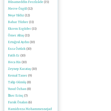
Hüsameddin Ferzîzâde
(15)
Merve Özgül
(12)
Neşe Yıldız
(12)
Bahar Türker
(11)
Ekrem Ergüder
(11)
Ömer Altaş
(11)
Ertuğrul Aydın
(10)
Esra Öztürk
(10)
Fatih Er
(10)
Heca Ris
(10)
Zeynep Karataş
(10)
Kemal Taner
(9)
Talip Gümüş
(8)
Yusuf Özhan
(8)
İlker Erinç
(7)
Faruk Önalan
(6)
Hamidreza Mohammesnejad