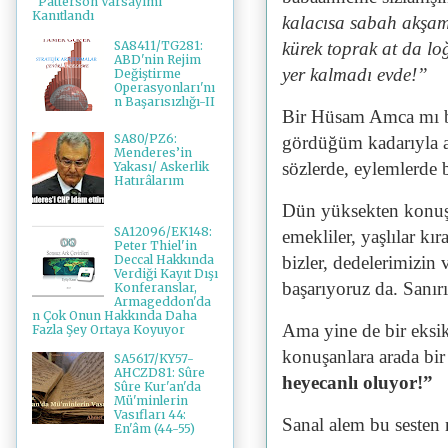
"Patterson Varsayımı"
Kanıtlandı
kalacısa sabah akşam 
SA8411/TG281:
kürek toprak at da l
ABD'nin Rejim
yer kalmadı evde!”
Değiştirme
Operasyonları'nı
n Başarısızlığı-II
Bir Hüsam Amca mı bö
SA80/PZ6:
gördüğüm kadarıyla al
Menderes’in
sözlerde, eylemlerde 
Yakası/ Askerlik
Hatırâlarım
Dün yüksekten konuş
SA12096/EK148:
emekliler, yaşlılar kı
Peter Thiel'in
Deccal Hakkında
bizler, dedelerimizin 
Verdiği Kayıt Dışı
başarıyoruz da. Sanır
Konferanslar,
Armageddon'da
n Çok Onun Hakkında Daha
Ama yine de bir eksik 
Fazla Şey Ortaya Koyuyor
konuşanlara arada bir
SA5617/KY57-
AHCZD81: Sûre
heyecanlı oluyor!”
Sûre Kur'an'da
Mü'minlerin
Vasıfları 44:
Sanal alem bu sesten 
En'âm (44-55)