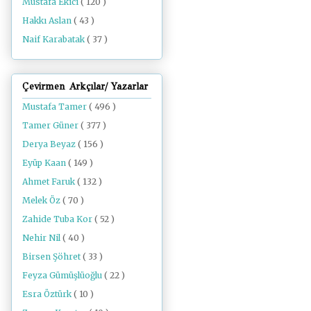
Mustafa Ekici
( 120 )
Hakkı Aslan
( 43 )
Naif Karabatak
( 37 )
Çevirmen Arkçılar/ Yazarlar
Mustafa Tamer
( 496 )
Tamer Güner
( 377 )
Derya Beyaz
( 156 )
Eyüp Kaan
( 149 )
Ahmet Faruk
( 132 )
Melek Öz
( 70 )
Zahide Tuba Kor
( 52 )
Nehir Nil
( 40 )
Birsen Şöhret
( 33 )
Feyza Gümüşlüoğlu
( 22 )
Esra Öztürk
( 10 )