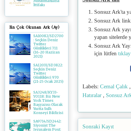
Müslümanlarla
İttifakı
Sonsuz Ark'ta y
Sonsuz Ark linki 
En Çok Okunan Ark (Ay)
Sonsuz Ark yayı
SA10082/SD2700
yapan sitelerde 
: Seçkin Deniz
Twitter
Sonsuz Ark Yayı
Günlükleri 711
(16-20 Haziran
için lütfen
tıklay
2021)
SA12031/SD3822:
Seçkin Deniz
Twitter
Günlükleri 970
(21-25 Ocak 2025)
Labels:
Cemal Çalık
SA3248/KY33-
Hatıralar
,
Sonsuz Ar
YO118: Bir New
York Times
Başyazısı Olarak
Yurtta Sulh
Konseyi Bildirisi
SA9714/SD2442:
Siyonist The
Sonraki Kayıt
Jerusalem Post: