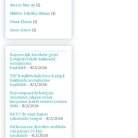
Merve Nur Ay
(1)
Nilüfer Dilrûba Yılmaz
(1)
Umut Elmas
(1)
Yaser Emre
(1)
Başsavcılık harekete geçti:
Ertuğrul Özkök hakkında
soruşturma
başlatıldı
- 8/2/2026
TİP'li milletvekili Sera Kadıgil
hakkında soruşturma
başlatıldı
- 8/2/2026
Bayrampaşa'da kavgayı
ayırmaya çalışan esnaf
kurşunun isabet etmesi sonucu
öldü
- 8/2/2026
KKTC'de sınır kapısı
yakınında yangın
- 8/2/2026
Yol kenarına devrilen otobüste
can pazarı: 15 kişi
yaralandı
- 8/2/2026