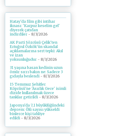
Hatay'da film gibi intihar
iknası: 'Karpuz keselim gel'
diyerek çatıdan
indirdiler
- 8/3/2026
AK Parti Sözcüsü Çelik'ten
Ertuğrul Özkök'ün skandal
açıklamalarına sert tepki: Akıl
ve izan
yoksunluğudur
- 8/3/2026
31 yaşına basan kedinin uzun
ömür sırrı bakın ne: Sadece 3
gıdayla beslendi
- 8/3/2026
15 Temmuz Şehitler
Köprüsü'ne 'Asırlık Gece' isimli
dizide kullanılmak üzere
tanklar getirildi
- 8/3/2026
Japonya'da 7,1 büyüklüğündeki
deprem: Ölü sayısı yükseldi
binlerce kişi tahliye
edildi
- 8/3/2026