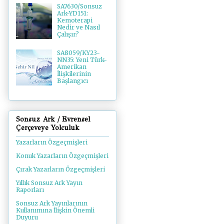
SA7630/Sonsuz
Ark-YD151:
Kemoterapi
Nedir ve Nasıl
Çalışır?
SA8059/KY23-
NN35: Yeni Türk-
Amerikan
İlişkilerinin
Başlangıcı
Sonsuz Ark / Evrensel
Çerçeveye Yolculuk
Yazarların Özgeçmişleri
Konuk Yazarların Özgeçmişleri
Çırak Yazarların Özgeçmişleri
Yıllık Sonsuz Ark Yayın
Raporları
Sonsuz Ark Yayınlarının
Kullanımına İlişkin Önemli
Duyuru