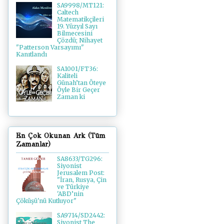
SA9998/MT121:
Caltech
Matematikçileri
19. Yüzyıl Sayı
Bilmecesini
Çözdü; Nihayet
"Patterson Varsayımı"
Kanıtlandı
SA1001/FT36:
Kaliteli
Günah’tan Öteye
Öyle Bir Geçer
Zaman ki
En Çok Okunan Ark (Tüm
Zamanlar)
SA8633/TG296:
Siyonist
Jerusalem Post:
"İran, Rusya, Çin
ve Türkiye
'ABD’nin
Çöküşü'nü Kutluyor"
SA9714/SD2442:
Siyonist The