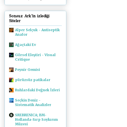
Sonsuz Ark'in izlediği
Siteler
Alper Selçuk - Antiseptik
Anafor
Ağaçtaki Ev
Görsel Eleştiri - Visual
Critique
Peynir Gemisi
pürüzsüz patikalar
Ruhlardaki Değnek İzleri
Seçkin Deniz -
Sistematik Analizler
SREBRENICA; BM-
Hollanda-Sırp Soykırım
Müzesi