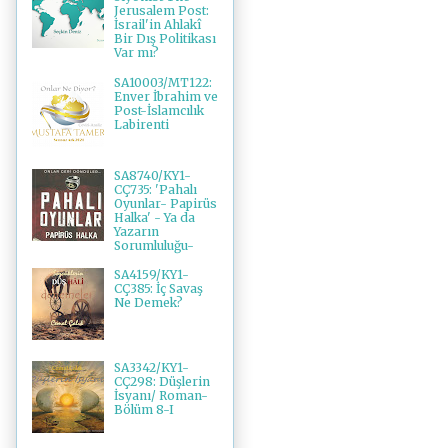
Jerusalem Post:
İsrail'in Ahlakî
Bir Dış Politikası
Var mı?
SA10003/MT122:
Enver İbrahim ve
Post-İslamcılık
Labirenti
SA8740/KY1-
CÇ735: 'Pahalı
Oyunlar- Papirüs
Halka' - Ya da
Yazarın
Sorumluluğu-
SA4159/KY1-
CÇ385: İç Savaş
Ne Demek?
SA3342/KY1-
CÇ298: Düşlerin
İsyanı/ Roman-
Bölüm 8-I