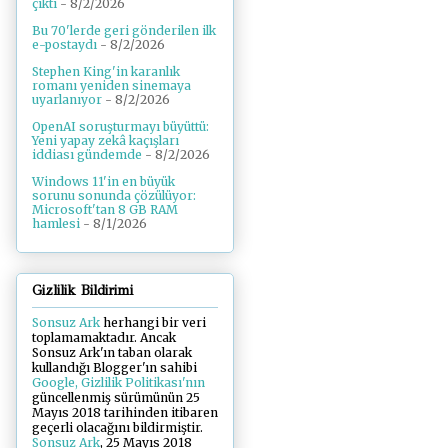
çıktı
- 8/2/2026
Bu 70'lerde geri gönderilen ilk
e-postaydı
- 8/2/2026
Stephen King'in karanlık
romanı yeniden sinemaya
uyarlanıyor
- 8/2/2026
OpenAI soruşturmayı büyüttü:
Yeni yapay zekâ kaçışları
iddiası gündemde
- 8/2/2026
Windows 11'in en büyük
sorunu sonunda çözülüyor:
Microsoft'tan 8 GB RAM
hamlesi
- 8/1/2026
Gizlilik Bildirimi
Sonsuz Ark
herhangi bir veri
toplamamaktadır. Ancak
Sonsuz Ark'ın taban olarak
kullandığı Blogger'ın sahibi
Google, Gizlilik Politikası'nın
güncellenmiş sürümünün 25
Mayıs 2018 tarihinden itibaren
geçerli olacağını bildirmiştir.
Sonsuz Ark
, 25 Mayıs 2018