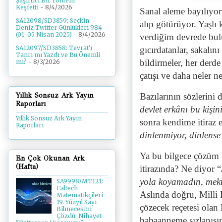
Şaşırtıcı Bir Yöntem
Keşfetti
- 8/4/2026
Sanal aleme bayılıyo
SA12098/SD3859: Seçkin
alıp götürüyor. Yaşlı
Deniz Twitter Günlükleri 984
(01-05 Nisan 2025)
- 8/4/2026
verdiğim devrede bul
SA12097/SD3858: Tevrat'ı
gıcırdatanlar, sakalın
Tanrı mı Yazdı ve Bu Önemli
bildirmeler, her derde
mi?
- 8/3/2026
çatışı ve daha neler n
Yıllık Sonsuz Ark Yayın
Bazılarının sözlerini
Raporları
devlet erkânı bu kişin
Yıllık Sonsuz Ark Yayın
sonra kendime itiraz
Raporları
dinlenmiyor, dinlense
Ya bu bilgece çözüm 
En Çok Okunan Ark
(Hafta)
itirazında? Ne diyor “
yola koyamadın, mekt
SA9998/MT121:
Caltech
Aslında doğru, Milli 
Matematikçileri
19. Yüzyıl Sayı
çözecek reçetesi ola
Bilmecesini
Çözdü; Nihayet
babaanneme sızlanışın