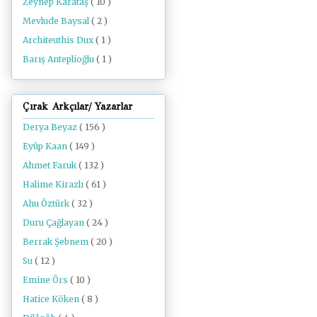
Zeynep Karataş
( 10 )
Mevlude Baysal
( 2 )
Architeuthis Dux
( 1 )
Barış Anteplioğlu
( 1 )
Çırak Arkçılar/ Yazarlar
Derya Beyaz
( 156 )
Eyüp Kaan
( 149 )
Ahmet Faruk
( 132 )
Halime Kirazlı
( 61 )
Ahu Öztürk
( 32 )
Duru Çağlayan
( 24 )
Berrak Şebnem
( 20 )
Su
( 12 )
Emine Örs
( 10 )
Hatice Köken
( 8 )