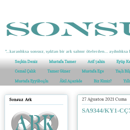
"...karanlıksa sonsuz, ışıktan bir ark salınır ötelerden... aydınlıksa k
Seçkin Deniz
Mustafa Tamer
Arif Şahin
Eyüp K
Cemal Çalık
Tamer Güner
Mustafa Ege
Yaşlı Bi
Mustafa Eyyüboğlu
Âkil Ağazâde
Biz Kimiz?
Yıl
27 Ağustos 2021 Cuma
Sonsuz Ark
SA9344/KY1-CÇ78