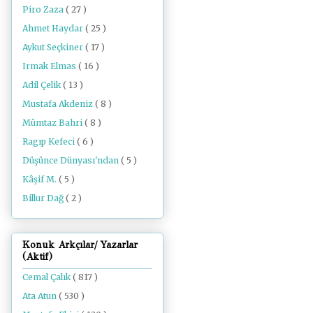
Piro Zaza
( 27 )
Ahmet Haydar
( 25 )
Aykut Seçkiner
( 17 )
Irmak Elmas
( 16 )
Adil Çelik
( 13 )
Mustafa Akdeniz
( 8 )
Mümtaz Bahri
( 8 )
Ragıp Kefeci
( 6 )
Düşünce Dünyası'ndan
( 5 )
Kâşif M.
( 5 )
Billur Dağ
( 2 )
Konuk Arkçılar/ Yazarlar
(Aktif)
Cemal Çalık
( 817 )
Ata Atun
( 530 )