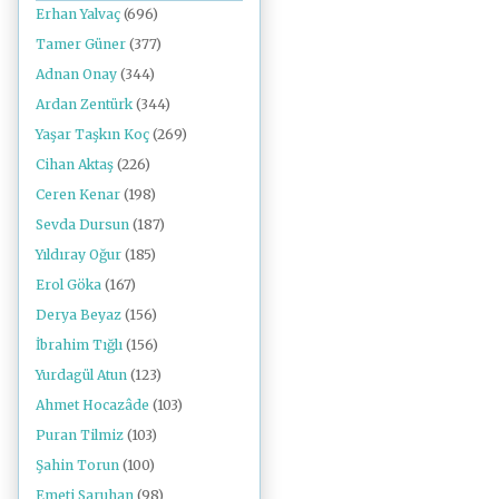
Erhan Yalvaç
(696)
Tamer Güner
(377)
Adnan Onay
(344)
Ardan Zentürk
(344)
Yaşar Taşkın Koç
(269)
Cihan Aktaş
(226)
Ceren Kenar
(198)
Sevda Dursun
(187)
Yıldıray Oğur
(185)
Erol Göka
(167)
Derya Beyaz
(156)
İbrahim Tığlı
(156)
Yurdagül Atun
(123)
Ahmet Hocazâde
(103)
Puran Tilmiz
(103)
Şahin Torun
(100)
Emeti Saruhan
(98)