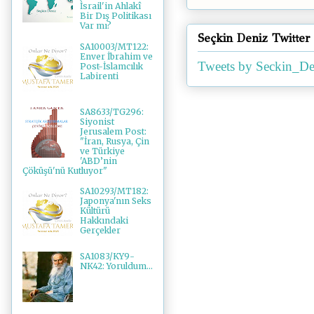
İsrail'in Ahlakî
Bir Dış Politikası
Var mı?
Seçkin Deniz Twitter
SA10003/MT122:
Enver İbrahim ve
Tweets by Seckin_De
Post-İslamcılık
Labirenti
SA8633/TG296:
Siyonist
Jerusalem Post:
"İran, Rusya, Çin
ve Türkiye
'ABD’nin
Çöküşü'nü Kutluyor"
SA10293/MT182:
Japonya'nın Seks
Kültürü
Hakkındaki
Gerçekler
SA1083/KY9-
NK42: Yoruldum...