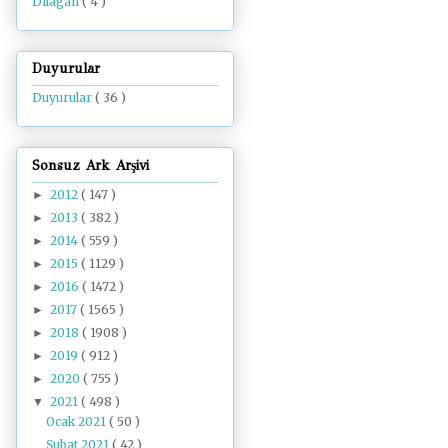
Dilâgâh
( 4 )
Duyurular
Duyurular
( 36 )
Sonsuz Ark Arşivi
2012
( 147 )
►
2013
( 382 )
►
2014
( 559 )
►
2015
( 1129 )
►
2016
( 1472 )
►
2017
( 1565 )
►
2018
( 1908 )
►
2019
( 912 )
►
2020
( 755 )
►
2021
( 498 )
▼
Ocak 2021
( 50 )
Şubat 2021
( 42 )