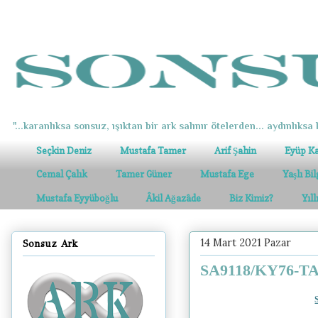
"...karanlıksa sonsuz, ışıktan bir ark salınır ötelerden... aydınlıksa k
Seçkin Deniz
Mustafa Tamer
Arif Şahin
Eyüp K
Cemal Çalık
Tamer Güner
Mustafa Ege
Yaşlı Bi
Mustafa Eyyüboğlu
Âkil Ağazâde
Biz Kimiz?
Yıl
14 Mart 2021 Pazar
Sonsuz Ark
SA9118/KY76-TAG