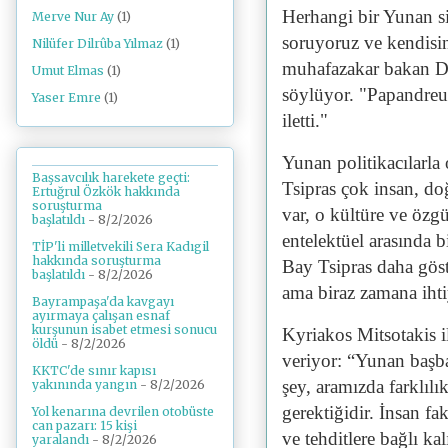
Herhangi bir Yunan si
Merve Nur Ay
(1)
soruyoruz ve kendisi
Nilüfer Dilrûba Yılmaz
(1)
muhafazakar bakan Dim
Umut Elmas
(1)
söylüyor. "Papandreu d
Yaser Emre
(1)
iletti."
Yunan politikacılarla 
Başsavcılık harekete geçti:
Tsipras çok insan, do
Ertuğrul Özkök hakkında
soruşturma
var, o kültüre ve özg
başlatıldı
- 8/2/2026
entelektüel arasında 
TİP'li milletvekili Sera Kadıgil
hakkında soruşturma
Bay Tsipras daha göst
başlatıldı
- 8/2/2026
ama biraz zamana ihti
Bayrampaşa'da kavgayı
ayırmaya çalışan esnaf
kurşunun isabet etmesi sonucu
Kyriakos Mitsotakis i
öldü
- 8/2/2026
veriyor: “Yunan başb
KKTC'de sınır kapısı
şey, aramızda farklılık
yakınında yangın
- 8/2/2026
gerektiğidir. İnsan fa
Yol kenarına devrilen otobüste
can pazarı: 15 kişi
ve tehditlere bağlı kal
yaralandı
- 8/2/2026