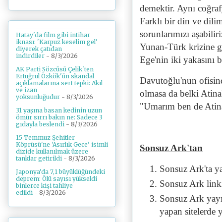
demektir. Aynı coğra
Farklı bir din ve dili
sorunlarımızı aşabili
Hatay'da film gibi intihar
iknası: 'Karpuz keselim gel'
Yunan-Türk krizine gi
diyerek çatıdan
indirdiler
- 8/3/2026
Ege'nin iki yakasını bi
AK Parti Sözcüsü Çelik'ten
Ertuğrul Özkök'ün skandal
Davutoğlu'nun ofisind
açıklamalarına sert tepki: Akıl
ve izan
olmasa da belki Atin
yoksunluğudur
- 8/3/2026
"Umarım ben de Atina
31 yaşına basan kedinin uzun
ömür sırrı bakın ne: Sadece 3
gıdayla beslendi
- 8/3/2026
15 Temmuz Şehitler
Köprüsü'ne 'Asırlık Gece' isimli
Sonsuz Ark'tan
dizide kullanılmak üzere
tanklar getirildi
- 8/3/2026
Sonsuz Ark'ta y
Japonya'da 7,1 büyüklüğündeki
deprem: Ölü sayısı yükseldi
Sonsuz Ark linki 
binlerce kişi tahliye
edildi
- 8/3/2026
Sonsuz Ark yayı
yapan sitelerde 