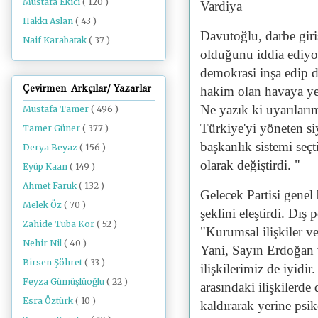
Mustafa Ekici
( 120 )
Vardiya
Hakkı Aslan
( 43 )
Davutoğlu, darbe gir
Naif Karabatak
( 37 )
olduğunu iddia ediyor
demokrasi inşa edip 
Çevirmen Arkçılar/ Yazarlar
hakim olan havaya yen
Ne yazık ki uyarılar
Mustafa Tamer
( 496 )
Türkiye'yi yöneten siy
Tamer Güner
( 377 )
başkanlık sistemi seçt
Derya Beyaz
( 156 )
olarak değiştirdi. "
Eyüp Kaan
( 149 )
Ahmet Faruk
( 132 )
Gelecek Partisi genel
Melek Öz
( 70 )
şeklini eleştirdi. Dış
Zahide Tuba Kor
( 52 )
"Kurumsal ilişkiler ve 
Nehir Nil
( 40 )
Yani, Sayın Erdoğan ve
Birsen Şöhret
( 33 )
ilişkilerimiz de iyid
Feyza Gümüşlüoğlu
( 22 )
arasındaki ilişkilerd
Esra Öztürk
( 10 )
kaldırarak yerine psik