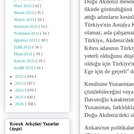
Doğu Akdeniz meseles
Mart 2021
( 41 )
fikirde göründüğünü 
Nisan 2021
( 35 )
attığı adımların kes
Mayıs 2021
( 50 )
Türkiye'nin Antalya Kö
Haziran 2021
( 53 )
olamaz, asla çalışama
Temmuz 2021
( 34 )
Türkiye, Akdeniz'deki 
Ağustos 2021
( 38 )
Eylül 2021
( 36 )
Kıbrıs adasının Türki
Ekim 2021
( 39 )
yeterli olduğunu düşün
Kasım 2021
( 39 )
olduğu için Türkiye'n
Aralık 2021
( 41 )
Ege için de geçerli” d
2022
( 494 )
►
Kendisine Yunanistan
2023
( 517 )
►
2024
( 670 )
►
çözülebileceğini vey
2025
( 610 )
►
Davutoğlu karakterist
2026
( 318 )
►
Yunanistan, farklılık
Doğu Akdeniz'deki si
Konuk Arkçılar/ Yazarlar
Ankara'nın politikalar
(Arşiv)