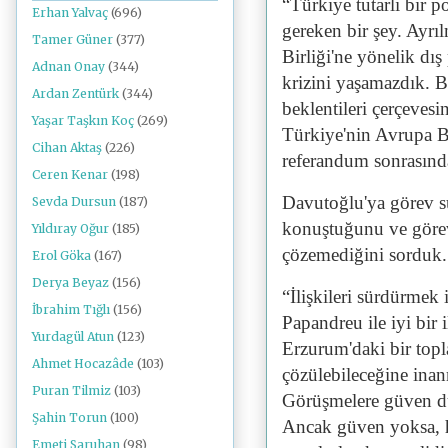
“Türkiye tutarlı bir 
Erhan Yalvaç
(696)
gereken bir şey. Ayr
Tamer Güner
(377)
Birliği'ne yönelik dı
Adnan Onay
(344)
krizini yaşamazdık. B
Ardan Zentürk
(344)
beklentileri çerçevesin
Yaşar Taşkın Koç
(269)
Türkiye'nin Avrupa Bi
Cihan Aktaş
(226)
referandum sonrasında 
Ceren Kenar
(198)
Davutoğlu'ya görev s
Sevda Dursun
(187)
konuştuğunu ve göre
Yıldıray Oğur
(185)
çözemediğini sorduk.
Erol Göka
(167)
Derya Beyaz
(156)
“İlişkileri sürdürmek 
İbrahim Tığlı
(156)
Papandreu ile iyi bir 
Yurdagül Atun
(123)
Erzurum'daki bir toplan
Ahmet Hocazâde
(103)
çözülebileceğine inan
Puran Tilmiz
(103)
Görüşmelere güven du
Şahin Torun
(100)
Ancak güven yoksa, he
Emeti Saruhan
(98)