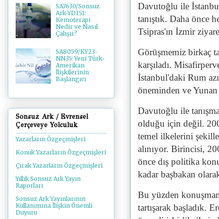
Davutoğlu ile İstanbu
SA7630/Sonsuz
Ark-YD151:
tanıştık. Daha önce h
Kemoterapi
Nedir ve Nasıl
Tsipras'ın İzmir ziyare
Çalışır?
Görüşmemiz birkaç tale
SA8059/KY23-
NN35: Yeni Türk-
karşıladı. Misafirperv
Amerikan
İlişkilerinin
İstanbul'daki Rum az
Başlangıcı
öneminden ve Yunan a
Davutoğlu ile tanışmak
Sonsuz Ark / Evrensel
olduğu için değil. 20
Çerçeveye Yolculuk
temel ilkelerini şekil
Yazarların Özgeçmişleri
alınıyor. Birincisi, 
Konuk Yazarların Özgeçmişleri
önce dış politika ko
Çırak Yazarların Özgeçmişleri
kadar başbakan olara
Yıllık Sonsuz Ark Yayın
Raporları
Bu yüzden konuşmamız
Sonsuz Ark Yayınlarının
Kullanımına İlişkin Önemli
tartışarak başladık. E
Duyuru