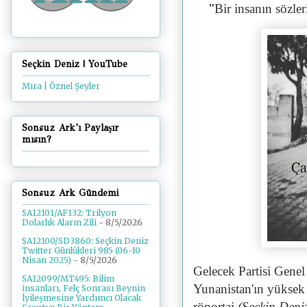
"
Bir insanın sözler
Seçkin Deniz | YouTube
Mıra | Öznel Şeyler
Sonsuz Ark'ı Paylaşır
mısın?
Sonsuz Ark Gündemi
SA12101/AF132: Trilyon
Dolarlık Alarm Zili
- 8/5/2026
SA12100/SD3860: Seçkin Deniz
Twitter Günlükleri 985 (06-10
Nisan 2025)
- 8/5/2026
Gelecek Partisi Gene
SA12099/MT495: Bilim
Yunanistan'ın yüksek t
insanları, Felç Sonrası Beynin
İyileşmesine Yardımcı Olacak
röportaj
(Seçkin Deniz