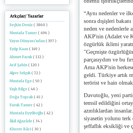
önemli işbirlikçilerin
“Aynı nedenler ve ilk
Arkçılar/ Yazarlar
sonra dışişleri bakan
Seçkin Deniz
( 3860 )
neden ve nedenlerle 
Mustafa Tamer
( 496 )
AKP'nin (Adalet ve Kal
Yayın Dünyası'ndan
( 197 )
özgürlük iklimi yaratm
Eyüp Kaan
( 149 )
"Geçmişte özgürlüğün 
Ahmet Faruk
( 132 )
parçasıydım ve bu fır
Arif Şahin
( 120 )
Ama AKP'nin herkese
Alper Selçuk
( 72 )
geldi. Türkiye artık m
Mustafa Ege
( 50 )
terörist ve hain olma
Yaşlı Bilge
( 46 )
Davutoğlu, yeni parti
Doğa Toprak
( 45 )
temsil edildiğini or
Faruk Tamer
( 42 )
azınlıklardan insanlar
Mustafa Eyyüboğlu
( 42 )
siyasetin yolunu terk 
Âkil Ağazâde
( 34 )
şeffaflık eksikliği ve 
Khorto Bâri
( 30 )