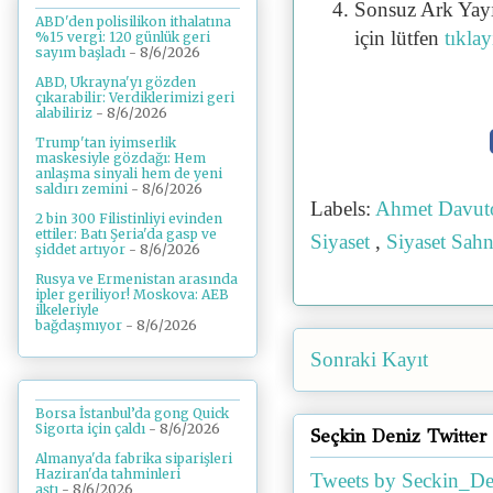
Sonsuz Ark Yayı
ABD'den polisilikon ithalatına
için lütfen
tıklay
%15 vergi: 120 günlük geri
sayım başladı
- 8/6/2026
ABD, Ukrayna'yı gözden
çıkarabilir: Verdiklerimizi geri
alabiliriz
- 8/6/2026
Trump'tan iyimserlik
maskesiyle gözdağı: Hem
anlaşma sinyali hem de yeni
saldırı zemini
- 8/6/2026
Labels:
Ahmet Davut
2 bin 300 Filistinliyi evinden
ettiler: Batı Şeria'da gasp ve
Siyaset
,
Siyaset Sah
şiddet artıyor
- 8/6/2026
Rusya ve Ermenistan arasında
ipler geriliyor! Moskova: AEB
ilkeleriyle
bağdaşmıyor
- 8/6/2026
Sonraki Kayıt
Borsa İstanbul’da gong Quick
Sigorta için çaldı
- 8/6/2026
Seçkin Deniz Twitter
Almanya'da fabrika siparişleri
Haziran'da tahminleri
Tweets by Seckin_De
aştı
- 8/6/2026