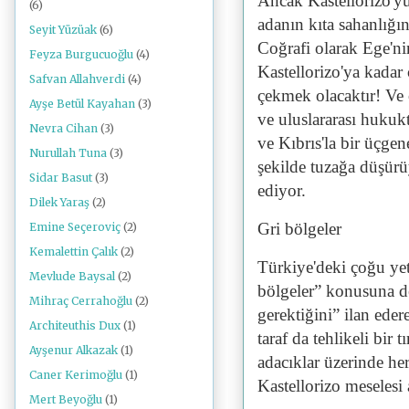
Ancak Kastellorizo'yu
(6)
adanın kıta sahanlığın
Seyit Yüzüak
(6)
Coğrafi olarak Ege'nin
Feyza Burgucuoğlu
(4)
Kastellorizo'ya kadar 
Safvan Allahverdi
(4)
çekmek olacaktır! Ve o
Ayşe Betül Kayahan
(3)
ve uluslararası hukuk
Nevra Cihan
(3)
ve Kıbrıs'la bir üçgen
Nurullah Tuna
(3)
şekilde tuzağa düşür
Sidar Basut
(3)
ediyor.
Dilek Yaraş
(2)
Gri bölgeler
Emine Seçeroviç
(2)
Kemalettin Çalık
(2)
Türkiye'deki çoğu yet
Mevlude Baysal
(2)
bölgeler” konusuna d
Mihraç Cerrahoğlu
(2)
gerektiğini” ilan eder
Architeuthis Dux
(1)
taraf da tehlikeli bir 
Ayşenur Alkazak
(1)
adacıklar üzerinde he
Caner Kerimoğlu
(1)
Kastellorizo ​​meselesi
Mert Beyoğlu
(1)