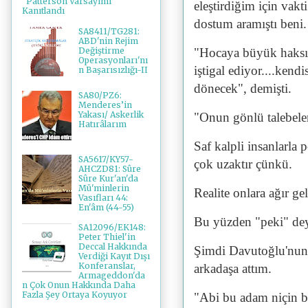
"Patterson Varsayımı"
eleştirdiğim için vak
Kanıtlandı
dostum aramıştı beni.
SA8411/TG281:
ABD'nin Rejim
Değiştirme
"Hocaya büyük haksızl
Operasyonları'nı
iştigal ediyor....kend
n Başarısızlığı-II
dönecek", demişti.
SA80/PZ6:
Menderes’in
Yakası/ Askerlik
"Onun gönlü talebeler
Hatırâlarım
Saf kalpli insanlarla
SA5617/KY57-
çok uzaktır çünkü.
AHCZD81: Sûre
Sûre Kur'an'da
Mü'minlerin
Realite onlara ağır gel
Vasıfları 44:
En'âm (44-55)
Bu yüzden "peki" de
SA12096/EK148:
Peter Thiel'in
Deccal Hakkında
Şimdi Davutoğlu'nun 
Verdiği Kayıt Dışı
Konferanslar,
arkadaşa attım.
Armageddon'da
n Çok Onun Hakkında Daha
Fazla Şey Ortaya Koyuyor
"Abi bu adam niçin b