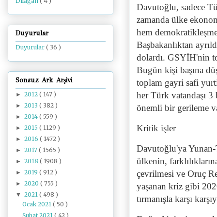
Dilâgâh
( 4 )
Davutoğlu, sadece Tü
zamanda ülke ekonom
hem demokratikleşme
Duyurular
Başbakanlıktan ayrıl
Duyurular
( 36 )
dolardı. GSYİH'nin to
Bugün kişi başına düş
Sonsuz Ark Arşivi
toplam gayri safi yurt
her Türk vatandaşı 3 
2012
( 147 )
►
2013
( 382 )
►
önemli bir gerileme va
2014
( 559 )
►
Kritik işler
2015
( 1129 )
►
2016
( 1472 )
►
Davutoğlu'ya Yunan-Tü
2017
( 1565 )
►
ülkenin, farklılıkları
2018
( 1908 )
►
2019
( 912 )
çevrilmesi ve Oruç Re
►
2020
( 755 )
►
yaşanan kriz gibi
202
2021
( 498 )
▼
tırmanışla karşı karş
Ocak 2021
( 50 )
Şubat 2021
( 42 )