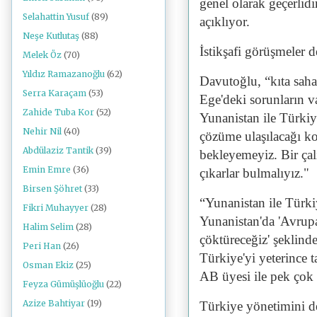
genel olarak geçerlid
Selahattin Yusuf
(89)
açıklıyor.
Neşe Kutlutaş
(88)
İstikşafi görüşmeler 
Melek Öz
(70)
Yıldız Ramazanoğlu
(62)
Davutoğlu, “kıta saha
Serra Karaçam
(53)
Ege'deki sorunların va
Zahide Tuba Kor
(52)
Yunanistan ile Türkiye
Nehir Nil
(40)
çözüme ulaşılacağı 
Abdülaziz Tantik
(39)
bekleyemeyiz. Bir çal
Emin Emre
(36)
çıkarlar bulmalıyız."
Birsen Şöhret
(33)
“Yunanistan ile Türkiy
Fikri Muhayyer
(28)
Yunanistan'da 'Avrupa
Halim Selim
(28)
çöktüreceğiz' şeklind
Peri Han
(26)
Türkiye'yi yeterince t
Osman Ekiz
(25)
AB üyesi ile pek çok ik
Feyza Gümüşlüoğlu
(22)
Azize Bahtiyar
(19)
Türkiye yönetimini dev