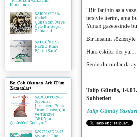
"Patterson Varsayımı"
Kanıtlandı
"Bir faninin asla va
SA1001/FT36:
tersiyle iterim, ama b
Kaliteli
Günah’tan Öteye
Yunan gazetesinde bu
Öyle Bir Geçer
Zaman ki
Bir insanın sözleriyle
SA1716/KY21-
FEYB2: Kime
Hani eskiler der ya...
Eğitim Şart?
Senin durumlar da ayn
En Çok Okunan Ark (Tüm
Zamanlar)
Talip Gümüş, 14.03
Sohbetleri
SA8633/TG296:
Siyonist
Jerusalem Post:
Talip Gümüş Yazılar
"İran, Rusya, Çin
ve Türkiye
'ABD’nin
Çöküşü'nü Kutluyor"
SA9714/SD2442:
Siyonist The