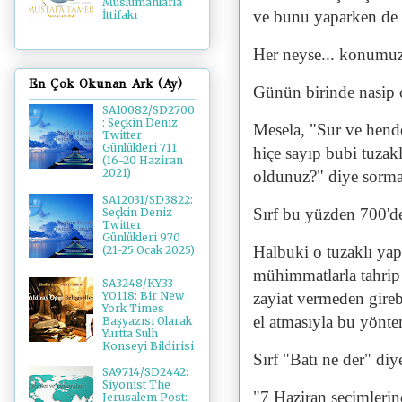
Müslümanlarla
ve bunu yaparken de k
İttifakı
Her neyse... konumu
En Çok Okunan Ark (Ay)
Günün birinde nasip o
SA10082/SD2700
: Seçkin Deniz
Mesela, "Sur ve hend
Twitter
Günlükleri 711
hiçe sayıp bubi tuzakl
(16-20 Haziran
2021)
oldunuz?" diye sorma
SA12031/SD3822:
Sırf bu yüzden 700'de
Seçkin Deniz
Twitter
Günlükleri 970
Halbuki o tuzaklı yapı
(21-25 Ocak 2025)
mühimmatlarla tahrip 
SA3248/KY33-
zayiat vermeden gireb
YO118: Bir New
York Times
el atmasıyla bu yönte
Başyazısı Olarak
Yurtta Sulh
Konseyi Bildirisi
Sırf "Batı ne der" di
SA9714/SD2442:
Siyonist The
"7 Haziran seçimleri
Jerusalem Post: