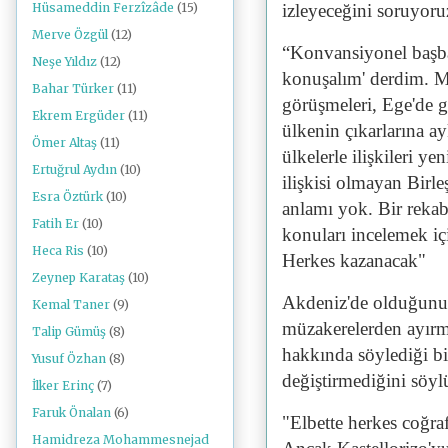
izleyeceğini soruyoru
Hüsameddin Ferzîzâde
(15)
Merve Özgül
(12)
“Konvansiyonel başbak
Neşe Yıldız
(12)
konuşalım' derdim. Me
Bahar Türker
(11)
görüşmeleri, Ege'de g
Ekrem Ergüder
(11)
ülkenin çıkarlarına a
Ömer Altaş
(11)
ülkelerle ilişkileri y
Ertuğrul Aydın
(10)
ilişkisi olmayan Birle
Esra Öztürk
(10)
anlamı yok. Bir rekabe
Fatih Er
(10)
konuları incelemek iç
Heca Ris
(10)
Herkes kazanacak"
Zeynep Karataş
(10)
Akdeniz'de olduğunu i
Kemal Taner
(9)
müzakerelerden ayırmay
Talip Gümüş
(8)
hakkında söylediği bir
Yusuf Özhan
(8)
değiştirmediğini söyl
İlker Erinç
(7)
Faruk Önalan
(6)
"Elbette herkes coğraf
Hamidreza Mohammesnejad