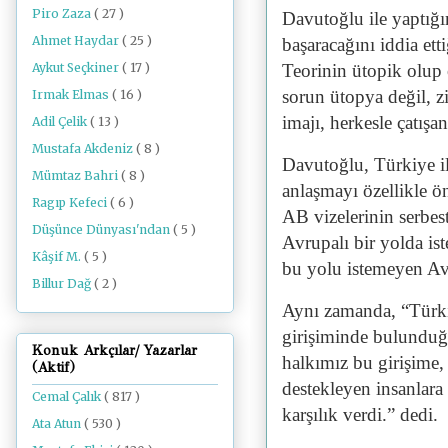
Piro Zaza
( 27 )
Davutoğlu ile yaptığı
Ahmet Haydar
( 25 )
başaracağını iddia ett
Aykut Seçkiner
( 17 )
Teorinin ütopik olup
sorun ütopya değil, z
Irmak Elmas
( 16 )
imajı, herkesle çatışa
Adil Çelik
( 13 )
Mustafa Akdeniz
( 8 )
Davutoğlu, Türkiye i
Mümtaz Bahri
( 8 )
anlaşmayı özellikle ö
Ragıp Kefeci
( 6 )
AB vizelerinin serbest
Düşünce Dünyası'ndan
( 5 )
Avrupalı ​​bir yolda i
Kâşif M.
( 5 )
bu yolu istemeyen Avru
Billur Dağ
( 2 )
Aynı zamanda, “Türki
girişiminde bulunduğ
Konuk Arkçılar/ Yazarlar
halkımız bu girişime,
(Aktif)
destekleyen insanlara
Cemal Çalık
( 817 )
karşılık verdi.” dedi.
Ata Atun
( 530 )