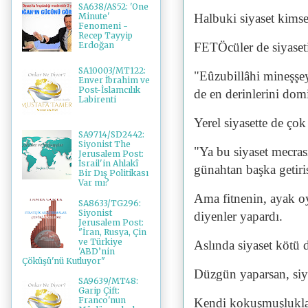
SA638/AS52: 'One
Halbuki siyaset kims
Minute'
Fenomeni -
Recep Tayyip
FETÖcüler de siyaseti
Erdoğan
SA10003/MT122:
"Eûzubillâhi mineşşey
Enver İbrahim ve
Post-İslamcılık
de en derinlerini domi
Labirenti
Yerel siyasette de çok
SA9714/SD2442:
Siyonist The
"Ya bu siyaset mecrası
Jerusalem Post:
İsrail'in Ahlakî
günahtan başka getiri
Bir Dış Politikası
Var mı?
Ama fitnenin, ayak oy
SA8633/TG296:
Siyonist
diyenler yapardı.
Jerusalem Post:
"İran, Rusya, Çin
ve Türkiye
Aslında siyaset kötü d
'ABD’nin
Çöküşü'nü Kutluyor"
Düzgün yaparsan, siy
SA9639/MT48:
Garip Çift:
Franco'nun
Kendi kokuşmuşlukların