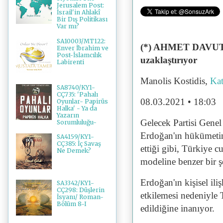
Jerusalem Post:
İsrail'in Ahlakî
Bir Dış Politikası
Var mı?
SA10003/MT122:
(*) AHMET DAV
Enver İbrahim ve
Post-İslamcılık
uzaklaştırıyor
Labirenti
Manolis Kostidis,
Kat
SA8740/KY1-
CÇ735: 'Pahalı
08.03.2021 • 18:03
Oyunlar- Papirüs
Halka' - Ya da
Yazarın
Gelecek Partisi Gene
Sorumluluğu-
Erdoğan'ın hükümetini
SA4159/KY1-
CÇ385: İç Savaş
ettiği gibi, Türkiye 
Ne Demek?
modeline benzer bir ş
Erdoğan'ın kişisel ili
SA3342/KY1-
CÇ298: Düşlerin
etkilemesi nedeniyle 
İsyanı/ Roman-
Bölüm 8-I
edildiğine inanıyor.