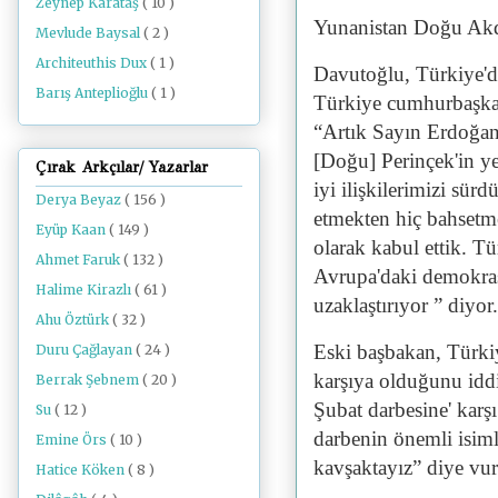
Zeynep Karataş
( 10 )
Yunanistan Doğu Akd
Mevlude Baysal
( 2 )
Architeuthis Dux
( 1 )
Davutoğlu, Türkiye'dek
Barış Anteplioğlu
( 1 )
Türkiye cumhurbaşkan
“Artık Sayın Erdoğan'
[Doğu] Perinçek'in ye
Çırak Arkçılar/ Yazarlar
iyi ilişkilerimizi sür
Derya Beyaz
( 156 )
etmekten hiç bahsetm
Eyüp Kaan
( 149 )
olarak kabul ettik. T
Ahmet Faruk
( 132 )
Avrupa'daki demokras
Halime Kirazlı
( 61 )
uzaklaştırıyor ” diyor.
Ahu Öztürk
( 32 )
Eski başbakan, Türki
Duru Çağlayan
( 24 )
karşıya olduğunu iddi
Berrak Şebnem
( 20 )
Şubat darbesine' karşı
Su
( 12 )
darbenin önemli isimle
Emine Örs
( 10 )
kavşaktayız” diye vu
Hatice Köken
( 8 )