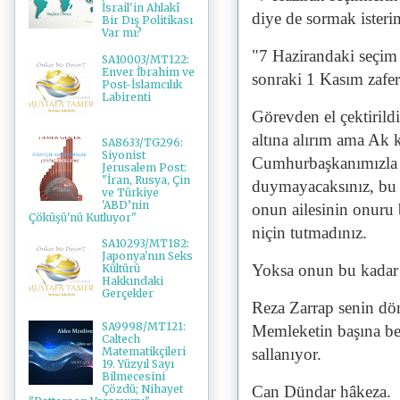
İsrail'in Ahlakî
diye de sormak isteri
Bir Dış Politikası
Var mı?
"7 Hazirandaki seçim
SA10003/MT122:
Enver İbrahim ve
sonraki 1 Kasım zafer
Post-İslamcılık
Labirenti
Görevden el çektirild
altına alırım ama Ak 
SA8633/TG296:
Siyonist
Cumhurbaşkanımızla il
Jerusalem Post:
"İran, Rusya, Çin
duymayacaksınız, bu
ve Türkiye
'ABD’nin
onun ailesinin onuru
Çöküşü'nü Kutluyor"
niçin tutmadınız.
SA10293/MT182:
Japonya'nın Seks
Yoksa onun bu kadar 
Kültürü
Hakkındaki
Gerçekler
Reza Zarrap senin döne
SA9998/MT121:
Memleketin başına bel
Caltech
sallanıyor.
Matematikçileri
19. Yüzyıl Sayı
Bilmecesini
Can Dündar hâkeza.
Çözdü; Nihayet