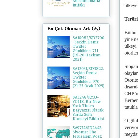
Müslümanlarla
ülkeye
İttifakı
Teröris
En Çok Okunan Ark (Ay)
Bütün 
SA10082/SD2700
yine n
: Seçkin Deniz
ülkeyi
Twitter
Günlükleri 711
otorite
(16-20 Haziran
2021)
Sloganl
SA12031/SD3822:
olayla
Seçkin Deniz
Twitter
Otorite
Günlükleri 970
(21-25 Ocak 2025)
dışarıd
CHP’ni
SA3248/KY33-
Berber
YO118: Bir New
York Times
tutukl
Başyazısı Olarak
Yurtta Sulh
Konseyi Bildirisi
O günl
veriyo
SA9714/SD2442:
Siyonist The
meydan
Jerusalem Post: