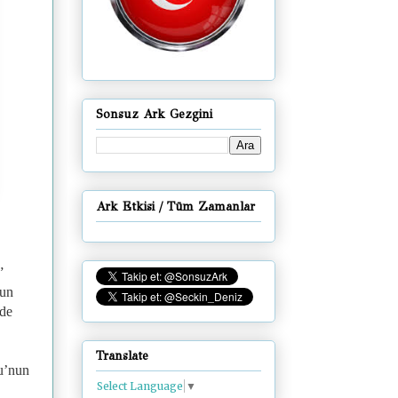
Sonsuz Ark Gezgini
Ark Etkisi / Tüm Zamanlar
”
nun
nde
Translate
u’nun
Select Language
▼