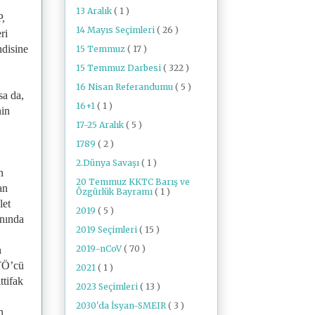
13 Aralık
( 1 )
P,
14 Mayıs Seçimleri
( 26 )
ri
ndisine
15 Temmuz
( 17 )
15 Temmuz Darbesi
( 322 )
16 Nisan Referandumu
( 5 )
sa da,
16+1
( 1 )
nin
17-25 Aralık
( 5 )
1789
( 2 )
2.Dünya Savaşı
( 1 )
n
20 Temmuz KKTC Barış ve
an
Özgürlük Bayramı
( 1 )
let
2019
( 5 )
anında
2019 Seçimleri
( 15 )
2019-nCoV
( 70 )
n
ETÖ’cü
2021
( 1 )
ttifak
2023 Seçimleri
( 13 )
2030'da İsyan-SMEIR
( 3 )
n