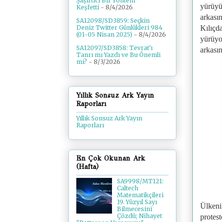
Şaşırtıcı Bir Yöntem
yürüyü
Keşfetti
- 8/4/2026
arkası
SA12098/SD3859: Seçkin
Kılıçd
Deniz Twitter Günlükleri 984
(01-05 Nisan 2025)
- 8/4/2026
yürüyo
SA12097/SD3858: Tevrat'ı
arkası
Tanrı mı Yazdı ve Bu Önemli
mi?
- 8/3/2026
Yıllık Sonsuz Ark Yayın
Raporları
Yıllık Sonsuz Ark Yayın
Raporları
En Çok Okunan Ark
(Hafta)
SA9998/MT121:
Caltech
Matematikçileri
19. Yüzyıl Sayı
Ülkeni
Bilmecesini
Çözdü; Nihayet
protes