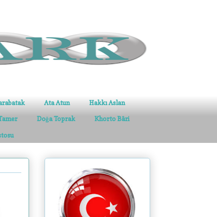
arabatak
Ata Atun
Hakkı Aslan
Tamer
Doğa Toprak
Khorto Bâri
stosu