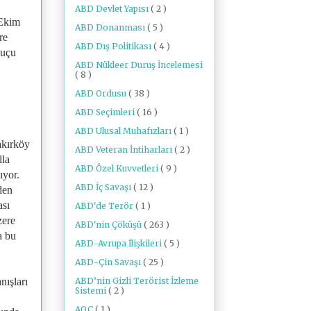
ABD Devlet Yapısı
( 2 )
 Ekim
ABD Donanması
( 5 )
re
ABD Dış Politikası
( 4 )
suçu
ABD Nükleer Duruş İncelemesi
( 8 )
ABD Ordusu
( 38 )
ABD Seçimleri
( 16 )
ABD Ulusal Muhafızları
( 1 )
akırköy
ABD Veteran İntiharları
( 2 )
lla
ABD Özel Kuvvetleri
( 9 )
ıyor.
ABD İç Savaşı
( 12 )
den
ası
ABD'de Terör
( 1 )
zere
ABD'nin Çöküşü
( 263 )
a bu
ABD-Avrupa İlişkileri
( 5 )
ABD-Çin Savaşı
( 25 )
ABD’nin Gizli Terörist İzleme
nışları
Sistemi
( 2 )
AOC
( 1 )