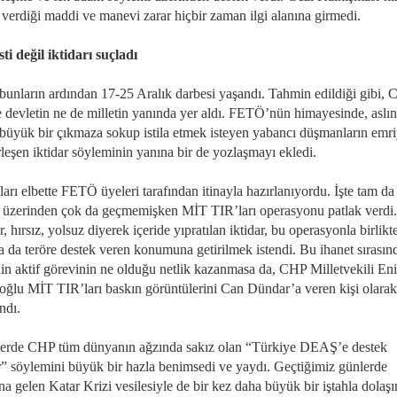
 verdiği maddi ve manevi zarar hiçbir zaman ilgi alanına girmedi.
ti değil iktidarı suçladı
bunların ardından 17-25 Aralık darbesi yaşandı. Tahmin edildiği gibi,
e devletin ne de milletin yanında yer aldı. FETÖ’nün himayesinde, aslı
 büyük bir çıkmaza sokup istila etmek isteyen yabancı düşmanların emri
rleşen iktidar söyleminin yanına bir de yozlaşmayı ekledi.
arı elbette FETÖ üyeleri tarafından itinayla hazırlanıyordu. İşte tam da
r üzerinden çok da geçmemişken MİT TIR’ları operasyonu patlak verdi.
r, hırsız, yolsuz diyerek içeride yıpratılan iktidar, bu operasyonla birlikt
a da teröre destek veren konumuna getirilmek istendi. Bu ihanet sırasın
n aktif görevinin ne olduğu netlik kazanmasa da, CHP Milletvekili Eni
oğlu MİT TIR’ları baskın görüntülerini Can Dündar’a veren kişi olara
andı.
erde CHP tüm dünyanın ağzında sakız olan “Türkiye DEAŞ’e destek
r” söylemini büyük bir hazla benimsedi ve yaydı. Geçtiğimiz günlerde
a gelen Katar Krizi vesilesiyle de bir kez daha büyük bir iştahla dolaş