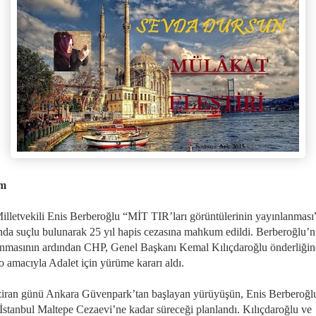
im
lletvekili Enis Berberoğlu “MİT TIR’ları görüntülerinin yayınlanması
nda suçlu bulunarak 25 yıl hapis cezasına mahkum edildi. Berberoğlu’
anmasının ardından CHP, Genel Başkanı Kemal Kılıçdaroğlu önderliği
to amacıyla Adalet için yürüme kararı aldı.
iran günü Ankara Güvenpark’tan başlayan yürüyüşün, Enis Berberoğl
ı İstanbul Maltepe Cezaevi’ne kadar süreceği planlandı. Kılıçdaroğlu ve