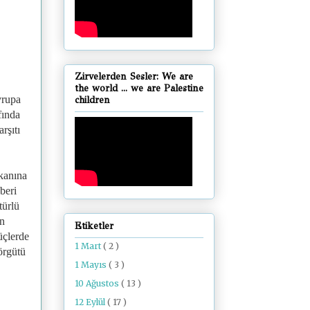
Zirvelerden Sesler: We are
the world ... we are Palestine
vrupa
children
fında
rşıtı
şkanına
beri
türlü
an
Etiketler
üçlerde
1 Mart
( 2 )
örgütü
1 Mayıs
( 3 )
10 Ağustos
( 13 )
12 Eylül
( 17 )