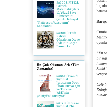
göster
SA9998/MT121:
hiç olm
Caltech
Matematikçileri
batarsa
19. Yüzyıl Sayı
Bilmecesini
Çözdü; Nihayet
Barışç
"Patterson Varsayımı"
Kanıtlandı
Cumhur
SA1001/FT36:
Kaliteli
Mehmet
Günah’tan Öteye
oyunlar
Öyle Bir Geçer
Zaman ki
“En so
bir su
hüküme
En Çok Okunan Ark (Tüm
Sanki 
Zamanlar)
veriyo
SA8633/TG296:
Siyonist
Jerusalem Post:
CHP’ni
"İran, Rusya, Çin
ve Türkiye
Erdoğa
'ABD’nin
bunları
Çöküşü'nü Kutluyor"
SA9714/SD2442:
Siyonist The