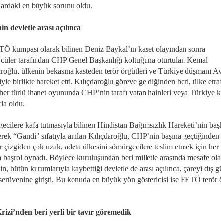
llardaki en büyük sorunu oldu.
n devletle arası açılınca
TÖ kumpası olarak bilinen Deniz Baykal’ın kaset olayından sonra
üler tarafından CHP Genel Başkanlığı koltuğuna oturtulan Kemal
aroğlu, ülkenin bekasına kasteden terör örgütleri ve Türkiye düşmanı A
iyle birlikte hareket etti. Kılıçdaroğlu göreve geldiğinden beri, ülke etra
her türlü ihanet oyununda CHP’nin tarafı vatan hainleri veya Türkiye ka
rla oldu.
ecilere kafa tutmasıyla bilinen Hindistan Bağımsızlık Hareketi’nin ba
rek “Gandi” sıfatıyla anılan Kılıçdaroğlu, CHP’nin başına geçtiğinden 
ir çizgiden çok uzak, adeta ülkesini sömürgecilere teslim etmek için her 
 başrol oynadı. Böylece kuruluşundan beri milletle arasında mesafe ol
, bütün kurumlarıyla kaybettiği devletle de arası açılınca, çareyi dış g
serüvenine girişti. Bu konuda en büyük yön göstericisi ise FETÖ terör 
izi’nden beri yerli bir tavır göremedik