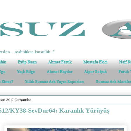
erden... aydınlıksa karanlık..."
ahin
Eyüp Kaan
Ahmet Faruk
Mustafa Ekici
Naif K
Ege
Yaşlı Bilge
Ahmet Haydar
Alper Selçuk
Faruk 
z Kimiz?
Yıllık Sonsuz Ark Yayın Raporları
Sonsuz Ark Manife
iran 2017 Çarşamba
12/KY38-SevDur64: Karanlık Yürüyüş