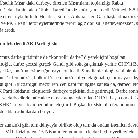
Üstelik Mısır’daki darbeye direnen Mısırlıların toplandığı Rabia
ı’ndan ismini alan “Rabia işareti”ne de terör işareti dedi. Yetmedi 6-8
 olaylarıyla birlikte Hendek, Suruç, Ankara Tren Garı başta olmak üze
e PKK kanlı terör eylemlerinde terörü ağız dolusu lanetleyemezken, 
da aradı.
n tek derdi AK Parti gitsin
muz darbe girişimine de “kontrollü darbe” diyerek içini boşaltan
aroğlu, darbe gecesi gerçek Gandi gibi sokağa çıkmak yerine CHP’li B
e Başkanı’nın evine sığınmayı tercih etti. Şimdilerde aldığı yeni bir akı
ın 15 Temmuz’u, halkın 15 Temmuz’u” diyerek günah çıkartmaya çalış
iği gibi Kılıçdaroğlu mecburen Yenikapı mitingine katılsa da, darbeciler
Parti iktidarını eleştirerek darbeye tepkisini dile getirmişti. Darbe sonr
e ise darbecilerle mücadele etmek adına çıkartılan OHAL başta olmak ü
KHK’ları ve atılan her adımı eleştirdi. Başkanlık sistemi referandumu d
e atılan adımlardan biriydi.
r zamanki gibi tüm dünyayla birlikte olup tam da ondan istenilen davra
edi. MİT Krizi’nden, 16 Nisan referandumuna kadar hiçbir yerli refleks