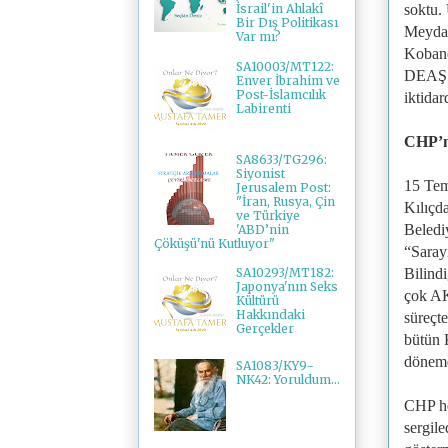
soktu. 
İsrail'in Ahlakî
Bir Dış Politikası
Meydan
Var mı?
Kobane
SA10003/MT122:
DEAŞ v
Enver İbrahim ve
Post-İslamcılık
iktidar
Labirenti
CHP’ni
SA8633/TG296:
Siyonist
15 Tem
Jerusalem Post:
"İran, Rusya, Çin
Kılıçd
ve Türkiye
Belediy
'ABD’nin
Çöküşü'nü Kutluyor"
“Saray
Bilind
SA10293/MT182:
Japonya'nın Seks
çok AK 
Kültürü
Hakkındaki
süreçt
Gerçekler
bütün 
dönemd
SA1083/KY9-
NK42: Yoruldum...
CHP he
sergil