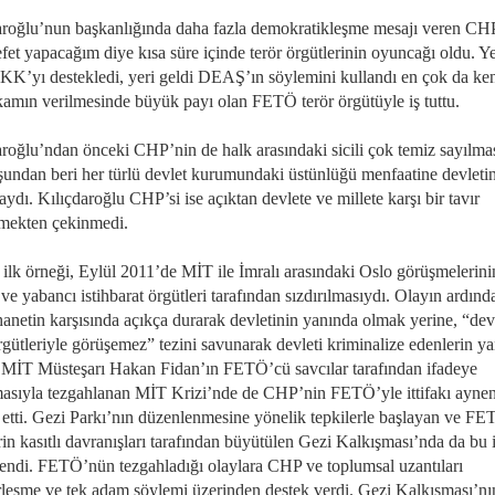
aroğlu’nun başkanlığında daha fazla demokratikleşme mesajı veren CH
fet yapacağım diye kısa süre içinde terör örgütlerinin oyuncağı oldu. Ye
PKK’yı destekledi, yeri geldi DEAŞ’ın söylemini kullandı en çok da ke
amın verilmesinde büyük payı olan FETÖ terör örgütüyle iş tuttu.
aroğlu’ndan önceki CHP’nin de halk arasındaki sicili çok temiz sayılma
şundan beri her türlü devlet kurumundaki üstünlüğü menfaatine devleti
ydı. Kılıçdaroğlu CHP’si ise açıktan devlete ve millete karşı bir tavır
emekten çekinmedi.
ilk örneği, Eylül 2011’de MİT ile İmralı arasındaki Oslo görüşmelerini
e yabancı istihbarat örgütleri tarafından sızdırılmasıydı. Olayın ardınd
anetin karşısında açıkça durarak devletinin yanında olmak yerine, “dev
rgütleriyle görüşemez” tezini savunarak devleti kriminalize edenlerin y
 MİT Müsteşarı Hakan Fidan’ın FETÖ’cü savcılar tarafından ifadeye
masıyla tezgahlanan MİT Krizi’nde de CHP’nin FETÖ’yle ittifakı ayne
etti. Gezi Parkı’nın düzenlenmesine yönelik tepkilerle başlayan ve F
rin kasıtlı davranışları tarafından büyütülen Gezi Kalkışması’nda da bu i
lendi. FETÖ’nün tezgahladığı olaylara CHP ve toplumsal uzantıları
erleşme ve tek adam söylemi üzerinden destek verdi. Gezi Kalkışması’nı