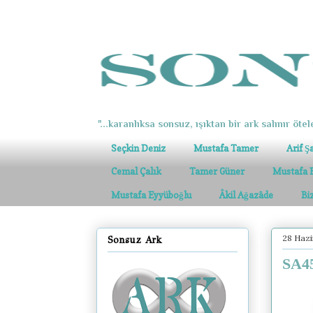
"...karanlıksa sonsuz, ışıktan bir ark salınır ötel
Seçkin Deniz
Mustafa Tamer
Arif Ş
Cemal Çalık
Tamer Güner
Mustafa 
Mustafa Eyyüboğlu
Âkil Ağazâde
Bi
28 Haz
Sonsuz Ark
SA45