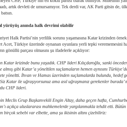
meyen CHP, Türkiye’nin en köklü partisi olarak biliniyor. Milletinin ya
adı, artık devleti de umursamıyor. Tek derdi var, AK Parti gitsin de, ül
 batsın.
ıl yürüyüş anında halk devrimi olabilir
iyet Halk Partisi’nin yerlilik sorunu yaşamasına Katar krizinden örnek
 Acet, Türkiye üzerinde oynanan oyunlara yerli tepki verememesini ha
ın gönüllü parçası olmasını şu ifadelerle açıklıyor:
n Katar krizinde bunu yaşadık. CHP lideri Kılıçdaroğlu, sanki öncede
fle almış gibi Katar’a yöneltilen suçlamaların hemen aynısını Türkiye’d
te yöneltti. İhvan ve Hamas üzerinden suçlamalarda bulundu, hedef gö
‘Siz Katar ile uğraşıyorsunuz ama asıl uğraşmanız gerekenler burada’ 
rdu CHP lideri.
n Meclis Grup Başkanvekili Engin Altay, daha geçen hafta, Cumhurb
n’ı açıkça uluslararası mahkemelerde yargılanmakla tehdit etti. Bütün
n birçok sebebi var elbette, ama şu ikisinin altını çizebiliriz: