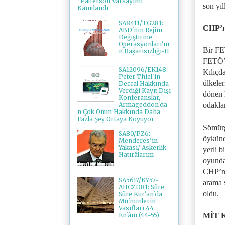
"Patterson Varsayımı"
son yı
Kanıtlandı
SA8411/TG281:
CHP’ni
ABD'nin Rejim
Değiştirme
Operasyonları'nı
Bir FE
n Başarısızlığı-II
FETÖ’c
SA12096/EK148:
Kılıçd
Peter Thiel'in
ülkeler
Deccal Hakkında
Verdiği Kayıt Dışı
dönen 
Konferanslar,
Armageddon'da
odakla
n Çok Onun Hakkında Daha
Fazla Şey Ortaya Koyuyor
Sömürg
SA80/PZ6:
öyküne
Menderes’in
Yakası/ Askerlik
yerli b
Hatırâlarım
oyunda
CHP’nin
SA5617/KY57-
arama 
AHCZD81: Sûre
oldu.
Sûre Kur'an'da
Mü'minlerin
Vasıfları 44:
MİT Kr
En'âm (44-55)