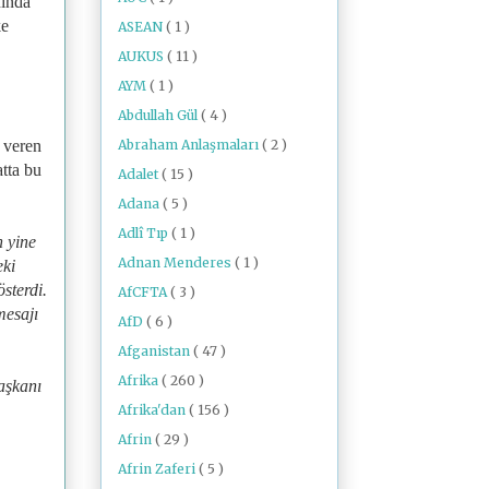
nında
ke
ASEAN
( 1 )
AUKUS
( 11 )
AYM
( 1 )
Abdullah Gül
( 4 )
Abraham Anlaşmaları
( 2 )
 veren
tta bu
Adalet
( 15 )
Adana
( 5 )
Adlî Tıp
( 1 )
n yine
Adnan Menderes
( 1 )
eki
sterdi.
AfCFTA
( 3 )
mesajı
AfD
( 6 )
Afganistan
( 47 )
Afrika
( 260 )
aşkanı
Afrika'dan
( 156 )
Afrin
( 29 )
Afrin Zaferi
( 5 )