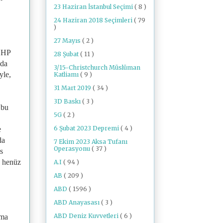
23 Haziran İstanbul Seçimi
( 8 )
24 Haziran 2018 Seçimleri
( 79
)
27 Mayıs
( 2 )
 CHP
28 Şubat
( 11 )
nda
3/15-Christchurch Müslüman
yle,
Katliamı
( 9 )
31 Mart 2019
( 34 )
3D Baskı
( 3 )
 bu
5G
( 2 )
6 Şubat 2023 Depremi
( 4 )
e
da
7 Ekim 2023 Aksa Tufanı
Operasyonu
( 37 )
s
k henüz
A.I
( 94 )
AB
( 209 )
ABD
( 1596 )
ABD Anayasası
( 3 )
ABD Deniz Kuvvetleri
( 6 )
ıma