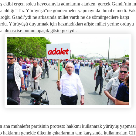
ş ekibi ergen solcu heyecanıyla adımlarını atarken, gerçek Gandi’nin mi
na aldığı “Tuz Yürüyüşü”ne göndermeler yapmayı da ihmal etmedi. Fak
aroğlu Gandi’ydi ne arkasında millet vardı ne de sömürgecilere karşı
rdu. Yürüyüşü duyurmak için hazırladıkları afişte millet yerine orduyu
na alması ise bunun apaçık göstergesiydi.
n ana muhalefet partisinin protesto hakkını kullanarak yürüyüş yapması 
to haklarını genelde ülkenin çıkarlarının tam karşısında kullanmaları C