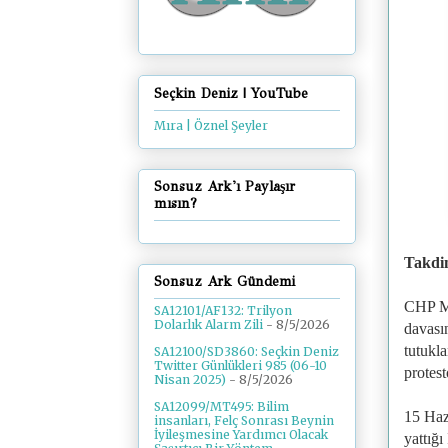
Seçkin Deniz | YouTube
Mıra | Öznel Şeyler
Sonsuz Ark'ı Paylaşır
mısın?
Takd
Sonsuz Ark Gündemi
CHP Mi
SA12101/AF132: Trilyon
Dolarlık Alarm Zili
- 8/5/2026
davası
tutukl
SA12100/SD3860: Seçkin Deniz
Twitter Günlükleri 985 (06-10
protes
Nisan 2025)
- 8/5/2026
SA12099/MT495: Bilim
15 Haz
insanları, Felç Sonrası Beynin
İyileşmesine Yardımcı Olacak
yattığ