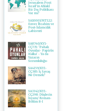
Jerusalem Post:
İsrail'in Ahlakî
Bir Dış Politikası
Var mı?
SA10003/MT122:
Enver İbrahim ve
Post-İslamcılık
Labirenti
SA8740/KY1-
CÇ735: 'Pahalı
Oyunlar- Papirüs
Halka' - Ya da
Yazarın
Sorumluluğu-
SA4159/KY1-
CÇ385: İç Savaş
Ne Demek?
SA3342/KY1-
CÇ298: Düşlerin
İsyanı/ Roman-
Bölüm 8-I