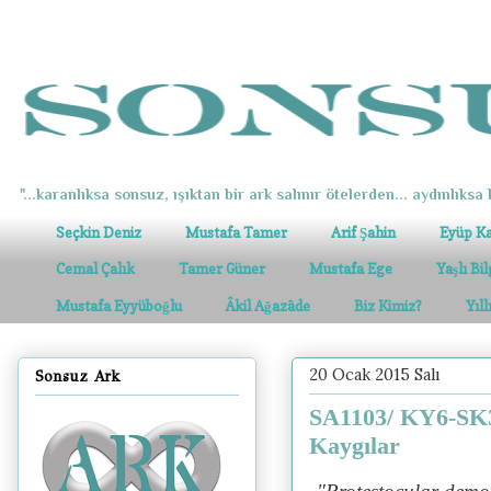
"...karanlıksa sonsuz, ışıktan bir ark salınır ötelerden... aydınlıksa k
Seçkin Deniz
Mustafa Tamer
Arif Şahin
Eyüp K
Cemal Çalık
Tamer Güner
Mustafa Ege
Yaşlı Bi
Mustafa Eyyüboğlu
Âkil Ağazâde
Biz Kimiz?
Yıl
20 Ocak 2015 Salı
Sonsuz Ark
SA1103/ KY6-SK3
Kaygılar