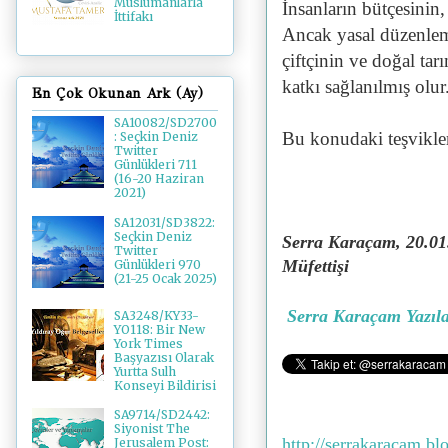
Müslümanlarla
İnsanların bütçesinin
İttifakı
Ancak yasal düzenleme
çiftçinin ve doğal ta
katkı sağlanılmış olur
En Çok Okunan Ark (Ay)
SA10082/SD2700
Bu konudaki teşvikle
: Seçkin Deniz
Twitter
Günlükleri 711
(16-20 Haziran
2021)
SA12031/SD3822:
Seçkin Deniz
Serra Karaçam, 20.01
Twitter
Müfettişi
Günlükleri 970
(21-25 Ocak 2025)
Serra Karaçam Yazıla
SA3248/KY33-
YO118: Bir New
York Times
Başyazısı Olarak
Yurtta Sulh
Konseyi Bildirisi
SA9714/SD2442:
Siyonist The
http://serrakaracam.bl
Jerusalem Post: