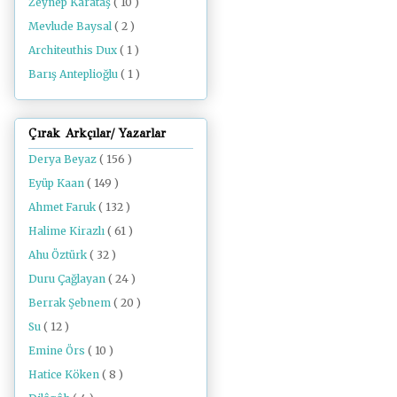
Zeynep Karataş
( 10 )
Mevlude Baysal
( 2 )
Architeuthis Dux
( 1 )
Barış Anteplioğlu
( 1 )
Çırak Arkçılar/ Yazarlar
Derya Beyaz
( 156 )
Eyüp Kaan
( 149 )
Ahmet Faruk
( 132 )
Halime Kirazlı
( 61 )
Ahu Öztürk
( 32 )
Duru Çağlayan
( 24 )
Berrak Şebnem
( 20 )
Su
( 12 )
Emine Örs
( 10 )
Hatice Köken
( 8 )