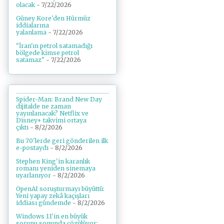
olacak
- 7/22/2026
Güney Kore'den Hürmüz
iddialarına
yalanlama
- 7/22/2026
"İran'ın petrol satamadığı
bölgede kimse petrol
satamaz"
- 7/22/2026
Spider-Man: Brand New Day
dijitalde ne zaman
yayınlanacak? Netflix ve
Disney+ takvimi ortaya
çıktı
- 8/2/2026
Bu 70'lerde geri gönderilen ilk
e-postaydı
- 8/2/2026
Stephen King'in karanlık
romanı yeniden sinemaya
uyarlanıyor
- 8/2/2026
OpenAI soruşturmayı büyüttü:
Yeni yapay zekâ kaçışları
iddiası gündemde
- 8/2/2026
Windows 11'in en büyük
sorunu sonunda çözülüyor: