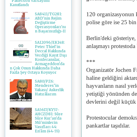
"Patterson Varsayımı"
Kanıtlandı
120 organizasyonun ka
SA8411/TG281:
ABD'nin Rejim
polise göre ise 25 bin 
Değiştirme
Operasyonları'nı
n Başarısızlığı-II
Berlin'deki gösteriye, 
SA12096/EK148:
anlaşmayı protestoda ba
Peter Thiel'in
Deccal Hakkında
Verdiği Kayıt Dışı
Konferanslar,
***
Armageddon'da
n Çok Onun Hakkında Daha
Organizatör Jochen Fr
Fazla Şey Ortaya Koyuyor
haline geldiğini aktar
SA80/PZ6:
hayvanların nasıl yer
Menderes’in
Yakası/ Askerlik
yetiştiği yönünden de
Hatırâlarım
devlerini değil küçük ç
SA5617/KY57-
AHCZD81: Sûre
Protestocular demok
Sûre Kur'an'da
Mü'minlerin
pankartlar taşıdılar.
Vasıfları 44:
En'âm (44-55)