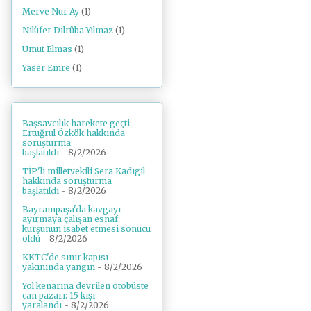
Merve Nur Ay
(1)
Nilüfer Dilrûba Yılmaz
(1)
Umut Elmas
(1)
Yaser Emre
(1)
Başsavcılık harekete geçti:
Ertuğrul Özkök hakkında
soruşturma
başlatıldı
- 8/2/2026
TİP'li milletvekili Sera Kadıgil
hakkında soruşturma
başlatıldı
- 8/2/2026
Bayrampaşa'da kavgayı
ayırmaya çalışan esnaf
kurşunun isabet etmesi sonucu
öldü
- 8/2/2026
KKTC'de sınır kapısı
yakınında yangın
- 8/2/2026
Yol kenarına devrilen otobüste
can pazarı: 15 kişi
yaralandı
- 8/2/2026