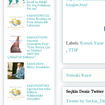
İsrail'in Ahlakî
kayglar.html
Bir Dış Politikası
Var mı?
SA10003/MT122:
Enver İbrahim ve
Post-İslamcılık
Labirenti
SA8633/TG296:
Siyonist
Labels:
Konuk Yazar
Jerusalem Post:
"İran, Rusya, Çin
,
TTIP
ve Türkiye
'ABD’nin
Çöküşü'nü Kutluyor"
SA1083/KY9-
NK42: Yoruldum...
Sonraki Kayıt
SA10293/MT182:
Japonya'nın Seks
Seçkin Deniz Twitter
Kültürü
Hakkındaki
Gerçekler
Tweets by Seckin_De