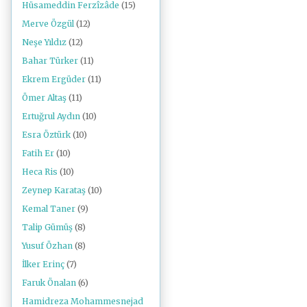
Hüsameddin Ferzîzâde
(15)
Merve Özgül
(12)
Neşe Yıldız
(12)
Bahar Türker
(11)
Ekrem Ergüder
(11)
Ömer Altaş
(11)
Ertuğrul Aydın
(10)
Esra Öztürk
(10)
Fatih Er
(10)
Heca Ris
(10)
Zeynep Karataş
(10)
Kemal Taner
(9)
Talip Gümüş
(8)
Yusuf Özhan
(8)
İlker Erinç
(7)
Faruk Önalan
(6)
Hamidreza Mohammesnejad