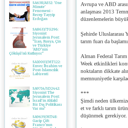
SA638/AS52: 'One
Avrupa ve ABD arasın
Minute'
anlaşması 2013 Temmu
Fenomeni -
Recep Tayyip
düzenlemelerin büyü
Erdoğan
SA8633/TG296:
Şehirde Uluslararası Y
Siyonist
Jerusalem Post:
tarım fuarı da başlamış
"İran, Rusya, Çin
ve Türkiye
'ABD’nin
Çöküşü'nü Kutluyor"
Alman Federal Tarım 
SA10003/MT122:
Week etkinlikleri konu
Enver İbrahim ve
Post-İslamcılık
noktaların dikkate al
Labirenti
memnuniyetle karşıla
SA9714/SD2442:
Siyonist The
***
Jerusalem Post:
Şimdi neden ülkemizd
İsrail'in Ahlakî
Bir Dış Politikası
et ve farklı tarım ürü
Var mı?
düşünmek gerekiyor. B
SA9639/MT48:
Garip Çift:
Franco'nun