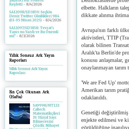
Demokrasilerde protes
Şaşırtıcı Bir Yöntem
Keşfetti
- 8/4/2026
elbette. Halkların tale
SA12098/SD3859: Seçkin
dikkate alınma ihtimal
Deniz Twitter Günlükleri 984
(01-05 Nisan 2025)
- 8/4/2026
SA12097/SD3858: Tevrat'ı
Avrupa'nın farklı ülke
Tanrı mı Yazdı ve Bu Önemli
mi?
- 8/3/2026
aktivistleri, TTIP (Tr
olarak bilinen Transat
Aralık'ta Berlin'de pr
Yıllık Sonsuz Ark Yayın
konusu anlaşmalar, gen
Raporları
onaylanmayan tarım te
Yıllık Sonsuz Ark Yayın
Raporları
'We are Fed Up' motto
Amerikan tarım pratiğ
En Çok Okunan Ark
odaklanıldı.
(Hafta)
SA9998/MT121:
Caltech
Genetiği değiştirilmiş
Matematikçileri
19. Yüzyıl Sayı
enjekte edilmesi ve k
Bilmecesini
Çözdü; Nihayet
görüldüğüne inanılıy