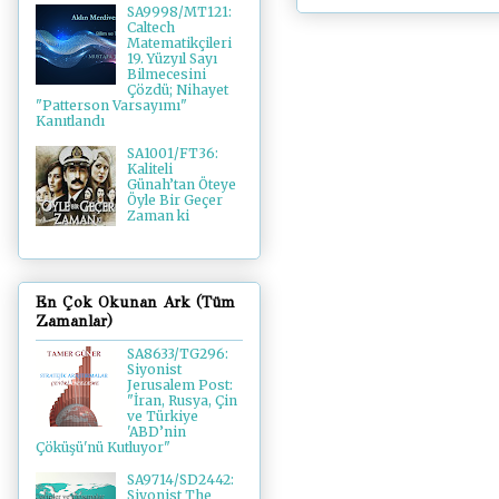
SA9998/MT121:
Caltech
Matematikçileri
19. Yüzyıl Sayı
Bilmecesini
Çözdü; Nihayet
"Patterson Varsayımı"
Kanıtlandı
SA1001/FT36:
Kaliteli
Günah’tan Öteye
Öyle Bir Geçer
Zaman ki
En Çok Okunan Ark (Tüm
Zamanlar)
SA8633/TG296:
Siyonist
Jerusalem Post:
"İran, Rusya, Çin
ve Türkiye
'ABD’nin
Çöküşü'nü Kutluyor"
SA9714/SD2442:
Siyonist The