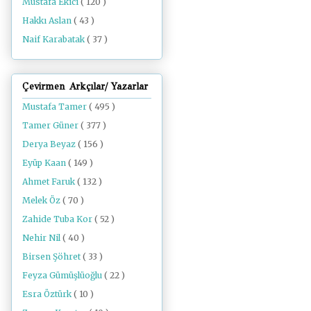
Mustafa Ekici
( 120 )
Hakkı Aslan
( 43 )
Naif Karabatak
( 37 )
Çevirmen Arkçılar/ Yazarlar
Mustafa Tamer
( 495 )
Tamer Güner
( 377 )
Derya Beyaz
( 156 )
Eyüp Kaan
( 149 )
Ahmet Faruk
( 132 )
Melek Öz
( 70 )
Zahide Tuba Kor
( 52 )
Nehir Nil
( 40 )
Birsen Şöhret
( 33 )
Feyza Gümüşlüoğlu
( 22 )
Esra Öztürk
( 10 )