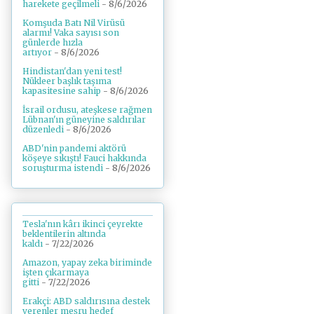
harekete geçilmeli
- 8/6/2026
Komşuda Batı Nil Virüsü
alarmı! Vaka sayısı son
günlerde hızla
artıyor
- 8/6/2026
Hindistan'dan yeni test!
Nükleer başlık taşıma
kapasitesine sahip
- 8/6/2026
İsrail ordusu, ateşkese rağmen
Lübnan'ın güneyine saldırılar
düzenledi
- 8/6/2026
ABD'nin pandemi aktörü
köşeye sıkıştı! Fauci hakkında
soruşturma istendi
- 8/6/2026
Tesla'nın kârı ikinci çeyrekte
beklentilerin altında
kaldı
- 7/22/2026
Amazon, yapay zeka biriminde
işten çıkarmaya
gitti
- 7/22/2026
Erakçi: ABD saldırısına destek
verenler meşru hedef