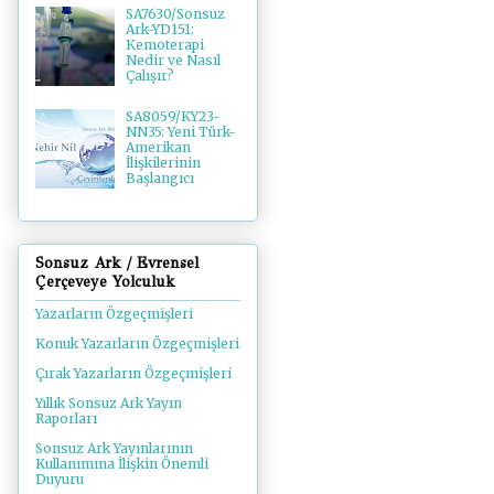
SA7630/Sonsuz
Ark-YD151:
Kemoterapi
Nedir ve Nasıl
Çalışır?
SA8059/KY23-
NN35: Yeni Türk-
Amerikan
İlişkilerinin
Başlangıcı
Sonsuz Ark / Evrensel
Çerçeveye Yolculuk
Yazarların Özgeçmişleri
Konuk Yazarların Özgeçmişleri
Çırak Yazarların Özgeçmişleri
Yıllık Sonsuz Ark Yayın
Raporları
Sonsuz Ark Yayınlarının
Kullanımına İlişkin Önemli
Duyuru