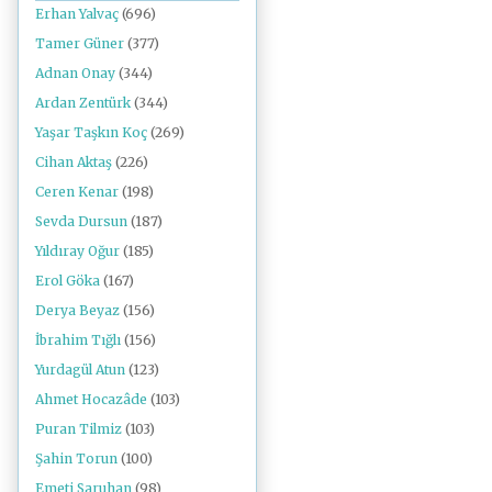
Erhan Yalvaç
(696)
Tamer Güner
(377)
Adnan Onay
(344)
Ardan Zentürk
(344)
Yaşar Taşkın Koç
(269)
Cihan Aktaş
(226)
Ceren Kenar
(198)
Sevda Dursun
(187)
Yıldıray Oğur
(185)
Erol Göka
(167)
Derya Beyaz
(156)
İbrahim Tığlı
(156)
Yurdagül Atun
(123)
Ahmet Hocazâde
(103)
Puran Tilmiz
(103)
Şahin Torun
(100)
Emeti Saruhan
(98)