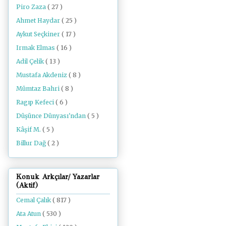
Piro Zaza
( 27 )
Ahmet Haydar
( 25 )
Aykut Seçkiner
( 17 )
Irmak Elmas
( 16 )
Adil Çelik
( 13 )
Mustafa Akdeniz
( 8 )
Mümtaz Bahri
( 8 )
Ragıp Kefeci
( 6 )
Düşünce Dünyası'ndan
( 5 )
Kâşif M.
( 5 )
Billur Dağ
( 2 )
Konuk Arkçılar/ Yazarlar
(Aktif)
Cemal Çalık
( 817 )
Ata Atun
( 530 )