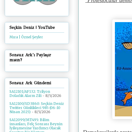
"Protestocular dem
Seçkin Deniz | YouTube
Mıra | Öznel Şeyler
Sonsuz Ark'ı Paylaşır
mısın?
Sonsuz Ark Gündemi
SA12101/AF132: Trilyon
Dolarlık Alarm Zili
- 8/5/2026
SA12100/SD3860: Seçkin Deniz
Twitter Günlükleri 985 (06-10
Nisan 2025)
- 8/5/2026
SA12099/MT495: Bilim
insanları, Felç Sonrası Beynin
İyileşmesine Yardımcı Olacak