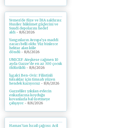
Yemen'de füze ve İHA saldırısı:
Husiler hükümet güçlerini ve
Suudi depolarını hedef
aldı
- 8/6/2026
Yangınların Avrupa'ya maddi
zararı belli oldu: Yüz binlerce
hektar alan küle
döndü
- 8/6/2026
UNICEF: Ateşkese rağmen 10
ayda Gazze'de en az 300 çocuk
öldürüldü
- 8/6/2026
İşgalci Ben-Gvir: Filistinli
tutsaklar için timsah yüzen
hendek kazıyoruz
- 8/6/2026
Gazzeliler yıkılan evlerin
enkazlarına koyduğu
kovanlarla bal üretmeye
çalışıyor
- 8/6/2026
Hamas'tan İsrail çağrısı: Acil