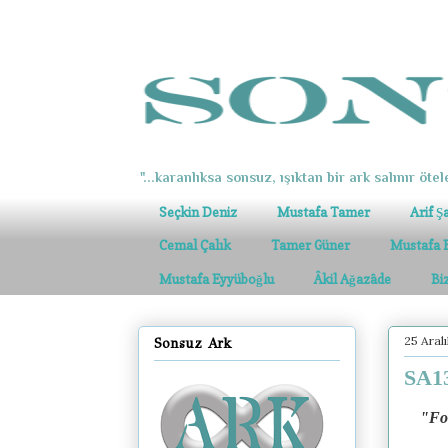
"...karanlıksa sonsuz, ışıktan bir ark salınır ötel
Seçkin Deniz
Mustafa Tamer
Arif Ş
Cemal Çalık
Tamer Güner
Mustafa 
Mustafa Eyyüboğlu
Âkil Ağazâde
Bi
25 Aralı
Sonsuz Ark
SA13
"Fon