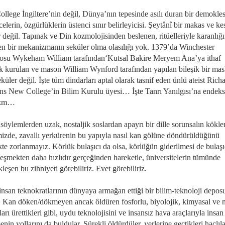
lege İngiltere’nin değil, Dünya’nın tepesinde asılı duran bir demokles 
lerin, özgürlüklerin üstenci sınır belirleyicisi. Şeytânî bir makas ve kes
 değil. Tapınak ve Din kozmolojisinden beslenen, ritüelleriyle karanlığı
en bir mekanizmanın seküler olma olasılığı yok. 1379’da Winchester
osu Wykeham William tarafından‘Kutsal Bakire Meryem Ana’ya ithaf
ek kurulan ve mason William Wynford tarafından yapılan bileşik bir mas
küler değil. İşte tüm dindarları aptal olarak tasnif eden ünlü ateist Rich
s New College’in Bilim Kurulu üyesi… İşte Tanrı Yanılgısı’na endek
izm…
söylemlerden uzak, nostaljik soslardan apayrı bir dille sorunsalın kökle
mizde, zavallı yerkürenin bu yapıyla nasıl kan gölüne döndürüldüğünü
te zorlanmayız. Körlük bulaşıcı da olsa, körlüğün giderilmesi de bulaşı
leşmekten daha hızlıdır gerçeğinden hareketle, üniversitelerin tümünde
kleşen bu zihniyeti görebiliriz. Evet görebiliriz.
insan teknokratlarının dünyaya armağan ettiği bir bilim-teknoloji depos
e. Kan döken/dökmeyen ancak öldüren fosforlu, biyolojik, kimyasal ve 
rı ürettikleri gibi, uydu teknolojisini ve insansız hava araçlarıyla insan
nin yollarını da buldular. Sürekli öldürdüler, yerlerine geçtikleri haçlıl