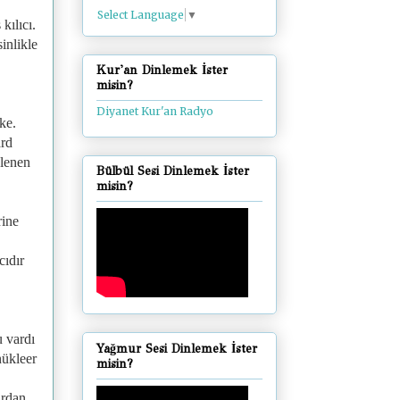
Select Language
▼
kılıcı.
inlikle
Kur'an Dinlemek İster
misin?
Diyanet Kur'an Radyo
ke.
ard
slenen
Bülbül Sesi Dinlemek İster
misin?
rine
cıdır
u vardı
Yağmur Sesi Dinlemek İster
nükleer
misin?
ardan