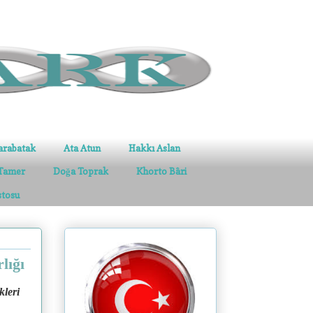
arabatak
Ata Atun
Hakkı Aslan
Tamer
Doğa Toprak
Khorto Bâri
stosu
lığı
kleri