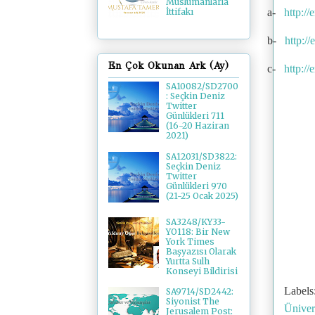
Müslümanlarla
a-
http:/
İttifakı
b-
http:/
En Çok Okunan Ark (Ay)
c-
http:/
SA10082/SD2700
: Seçkin Deniz
Twitter
Günlükleri 711
(16-20 Haziran
2021)
SA12031/SD3822:
Seçkin Deniz
Twitter
Günlükleri 970
(21-25 Ocak 2025)
SA3248/KY33-
YO118: Bir New
York Times
Başyazısı Olarak
Yurtta Sulh
Konseyi Bildirisi
Labels
SA9714/SD2442:
Siyonist The
Üniver
Jerusalem Post: