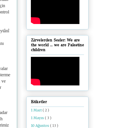
çin
ontrol
eytânî
.
Zirvelerden Sesler: We are
ını
the world ... we are Palestine
children
yalar
sterme
n ve
r
Etiketler
1 Mart
( 2 )
kadar
1 Mayıs
( 3 )
ah
erimiz
10 Ağustos
( 13 )