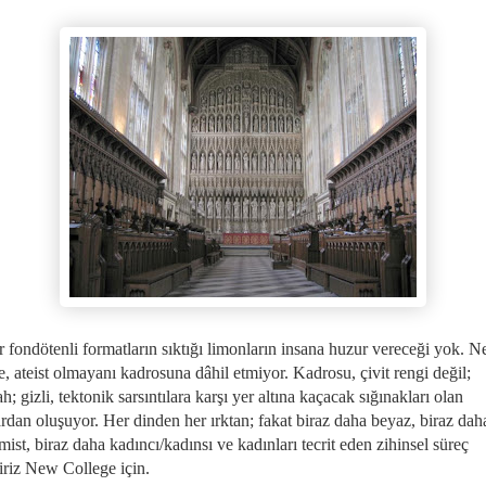
r fondötenli formatların sıktığı limonların insana huzur vereceği yok. 
, ateist olmayanı kadrosuna dâhil etmiyor. Kadrosu, çivit rengi değil;
h; gizli, tektonik sarsıntılara karşı yer altına kaçacak sığınakları olan
rdan oluşuyor. Her dinden her ırktan; fakat biraz daha beyaz, biraz dah
ist, biraz daha kadıncı/kadınsı ve kadınları tecrit eden zihinsel süreç
iriz New College için.