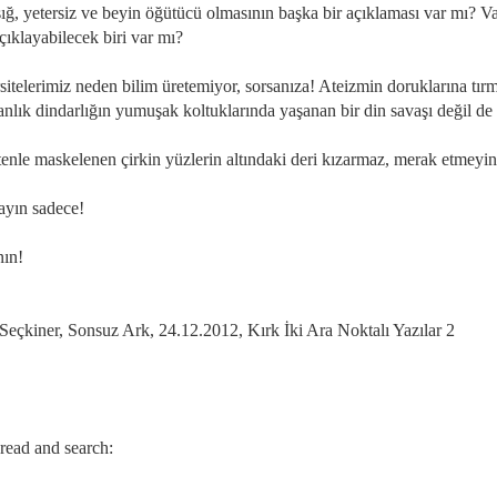
sığ, yetersiz ve beyin öğütücü olmasının başka bir açıklaması var mı? V
çıklayabilecek biri var mı?
sitelerimiz neden bilim üretemiyor, sorsanıza! Ateizmin doruklarına tı
anlık dindarlığın yumuşak koltuklarında yaşanan bir din savaşı değil de
enle maskelenen çirkin yüzlerin altındaki deri kızarmaz, merak etmeyi
ayın sadece!
nın!
Seçkiner, Sonsuz Ark, 24.12.2012, Kırk İki Ara Noktalı Yazılar 2
 read and search: