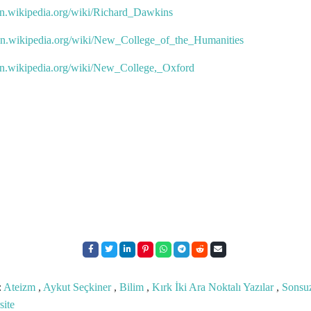
/en.wikipedia.org/wiki/Richard_Dawkins
/en.wikipedia.org/wiki/New_College_of_the_Humanities
/en.wikipedia.org/wiki/New_College,_Oxford
:
Ateizm
,
Aykut Seçkiner
,
Bilim
,
Kırk İki Ara Noktalı Yazılar
,
Sonsu
site