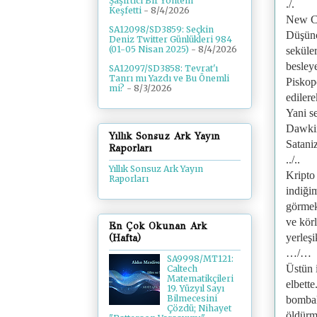
Şaşırtıcı Bir Yöntem
./.
Keşfetti
- 8/4/2026
New Col
SA12098/SD3859: Seçkin
Düşünce
Deniz Twitter Günlükleri 984
(01-05 Nisan 2025)
- 8/4/2026
seküler
besley
SA12097/SD3858: Tevrat'ı
Tanrı mı Yazdı ve Bu Önemli
Piskop
mi?
- 8/3/2026
ediler
Yani se
Dawkin
Yıllık Sonsuz Ark Yayın
Satan
Raporları
../..
Yıllık Sonsuz Ark Yayın
Kripto 
Raporları
indiği
görmek
ve kör
En Çok Okunan Ark
yerleşi
(Hafta)
…/…
SA9998/MT121:
Üstün 
Caltech
Matematikçileri
elbett
19. Yüzyıl Sayı
Bilmecesini
bombala
Çözdü; Nihayet
öldürme