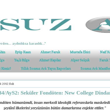
erden... aydınlıksa karanlık..."
ahin
Eyüp Kaan
Ahmet Faruk
Mustafa Ekici
Naif K
Ege
Yaşlı Bilge
Ahmet Haydar
Alper Selçuk
Faruk 
z Kimiz?
Yıllık Sonsuz Ark Yayın Raporları
Sonsuz Ark Manife
k 2012 Salı
4/AyS2: Seküler Fondöten: New College Dindar
döten hümanizmdi, insan merkezli ideolojik referanslarla maskeledi
şeytânî ilkelerini yeryüzünün bütün damarlarına enjekte ettiler."