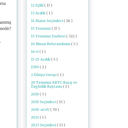
arsa
12 Eylül
( 17 )
13 Aralık
( 1 )
14 Mayıs Seçimleri
( 26 )
rmanmış
 nedir?
15 Temmuz
( 17 )
15 Temmuz Darbesi
( 322 )
n.
16 Nisan Referandumu
( 5 )
16+1
( 1 )
17-25 Aralık
( 5 )
1789
( 2 )
2.Dünya Savaşı
( 1 )
20 Temmuz KKTC Barış ve
Özgürlük Bayramı
( 1 )
2019
( 5 )
2019 Seçimleri
( 15 )
2019-nCoV
( 70 )
2021
( 1 )
2023 Seçimleri
( 13 )