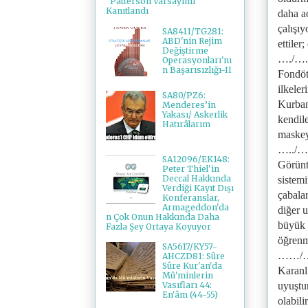
"Patterson Varsayımı"
Kanıtlandı
daha ac
çalışıy
SA8411/TG281:
ABD'nin Rejim
ettiler
Değiştirme
…./….
Operasyonları'nı
n Başarısızlığı-II
Fondöt
ilkeler
SA80/PZ6:
Kurbanl
Menderes’in
Yakası/ Askerlik
kendile
Hatırâlarım
maskey
…../…
SA12096/EK148:
Görüntü
Peter Thiel'in
Deccal Hakkında
sistemi
Verdiği Kayıt Dışı
çabalar
Konferanslar,
Armageddon'da
diğer u
n Çok Onun Hakkında Daha
büyük 
Fazla Şey Ortaya Koyuyor
öğrenm
SA5617/KY57-
……/
AHCZD81: Sûre
Sûre Kur'an'da
Karanl
Mü'minlerin
uyuştu
Vasıfları 44:
En'âm (44-55)
olabili