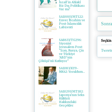
İsrail'in Ahlakî
Bir Dış Politikası
Var mı?
SA10003/MT122:
Enver İbrahim ve
Sonra
Post-İslamcılık
Labirenti
SA8633/TG296:
Seçkin
Siyonist
Jerusalem Post:
Tweets
"İran, Rusya, Çin
ve Türkiye
'ABD’nin
Çöküşü'nü Kutluyor"
SA1083/KY9-
NK42: Yoruldum...
SA10293/MT182:
Japonya'nın Seks
Kültürü
Hakkındaki
Gerçekler