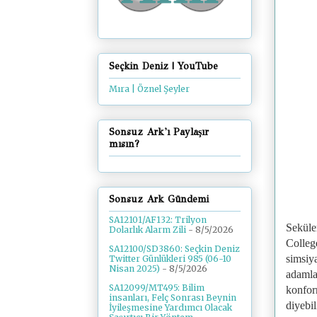
Seçkin Deniz | YouTube
Mıra | Öznel Şeyler
Sonsuz Ark'ı Paylaşır
mısın?
Sonsuz Ark Gündemi
SA12101/AF132: Trilyon
Seküle
Dolarlık Alarm Zili
- 8/5/2026
College
SA12100/SD3860: Seçkin Deniz
simsiya
Twitter Günlükleri 985 (06-10
Nisan 2025)
- 8/5/2026
adamla
SA12099/MT495: Bilim
konform
insanları, Felç Sonrası Beynin
diyebil
İyileşmesine Yardımcı Olacak