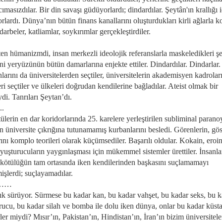
ımasızdılar. Bir din savaşı güdüyorlardı; dindardılar. Şeytân'ın krallığı i
orlardı. Dünya’nın bütün finans kanallarını oluşturdukları kirli ağlarla k
; darbeler, katliamlar, soykırımlar gerçekleştirdiler.
en hümanizmdi, insan merkezli ideolojik referanslarla maskeledikleri ş
ini yeryüzünün bütün damarlarına enjekte ettiler. Dindardılar. Dindarlar
arını da üniversitelerden seçtiler, üniversitelerin akademisyen kadrolar
ri seçtiler ve ülkeleri doğrudan kendilerine bağladılar. Ateist olmak bir
di. Tanrıları Şeytan’dı.
..
lerin en dar koridorlarında 25. karelere yerleştirilen subliminal parano
n üniversite çıkrığına tutunamamış kurbanlarını besledi. Görenlerin, gö
ını komplo teorileri olarak küçümsediler. Başarılı oldular. Kokain, eroi
yuşturucuların yaygınlaşması için mükemmel sistemler ürettiler. İnsanla
kötülüğün tam ortasında iken kendilerinden başkasını suçlamamayı
işlerdi; suçlayamadılar.
……
ık sürüyor. Sürmese bu kadar kan, bu kadar vahşet, bu kadar seks, bu 
rucu, bu kadar silah ve bomba ile dolu iken dünya, onlar bu kadar küst
rler miydi? Mısır’ın, Pakistan’ın, Hindistan’ın, İran’ın bizim üniversitel