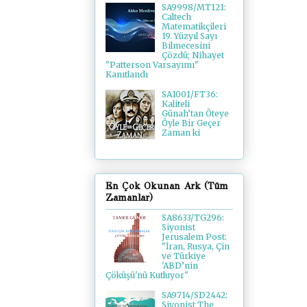
SA9998/MT121:
Caltech
Matematikçileri
19. Yüzyıl Sayı
Bilmecesini
Çözdü; Nihayet
"Patterson Varsayımı"
Kanıtlandı
SA1001/FT36:
Kaliteli
Günah’tan Öteye
Öyle Bir Geçer
Zaman ki
En Çok Okunan Ark (Tüm
Zamanlar)
SA8633/TG296:
Siyonist
Jerusalem Post:
"İran, Rusya, Çin
ve Türkiye
'ABD’nin
Çöküşü'nü Kutluyor"
SA9714/SD2442:
Siyonist The