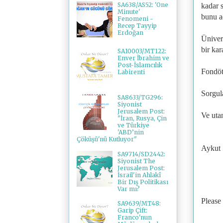
SA638/AS52: 'One
kadar 
Minute'
bunu a
Fenomeni -
Recep Tayyip
Erdoğan
Üniver
bir kar
SA10003/MT122:
Enver İbrahim ve
Post-İslamcılık
Fondöt
Labirenti
Sorgul
SA8633/TG296:
Siyonist
Jerusalem Post:
Ve uta
"İran, Rusya, Çin
ve Türkiye
'ABD’nin
Çöküşü'nü Kutluyor"
Aykut 
SA9714/SD2442:
Siyonist The
Jerusalem Post:
İsrail'in Ahlakî
Bir Dış Politikası
Var mı?
Please
SA9639/MT48:
Garip Çift:
Franco'nun