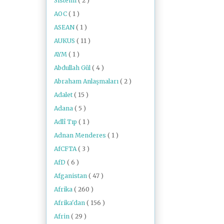
Sistemi
( 2 )
AOC
( 1 )
ASEAN
( 1 )
AUKUS
( 11 )
AYM
( 1 )
Abdullah Gül
( 4 )
Abraham Anlaşmaları
( 2 )
Adalet
( 15 )
Adana
( 5 )
Adlî Tıp
( 1 )
Adnan Menderes
( 1 )
AfCFTA
( 3 )
AfD
( 6 )
Afganistan
( 47 )
Afrika
( 260 )
Afrika'dan
( 156 )
Afrin
( 29 )