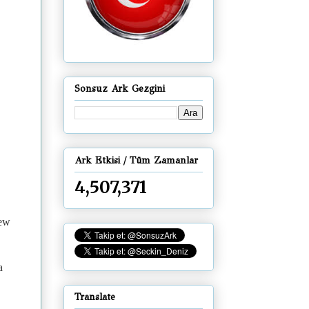
Sonsuz Ark Gezgini
Ark Etkisi / Tüm Zamanlar
4,507,371
New
a
Translate