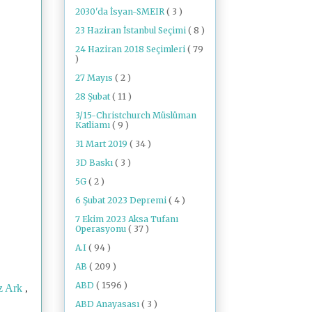
2030'da İsyan-SMEIR
( 3 )
23 Haziran İstanbul Seçimi
( 8 )
24 Haziran 2018 Seçimleri
( 79
)
27 Mayıs
( 2 )
28 Şubat
( 11 )
3/15-Christchurch Müslüman
Katliamı
( 9 )
31 Mart 2019
( 34 )
3D Baskı
( 3 )
5G
( 2 )
6 Şubat 2023 Depremi
( 4 )
7 Ekim 2023 Aksa Tufanı
Operasyonu
( 37 )
A.I
( 94 )
AB
( 209 )
ABD
( 1596 )
z Ark
,
ABD Anayasası
( 3 )