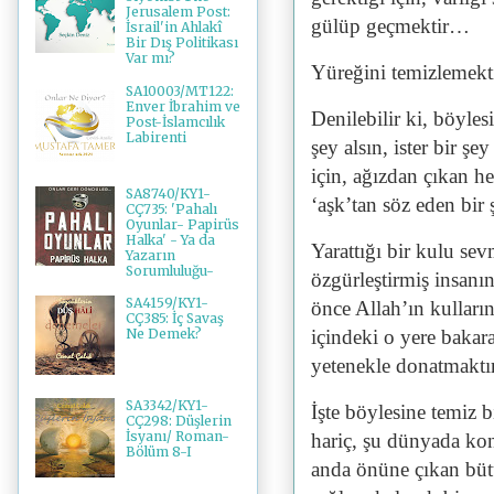
Jerusalem Post:
gülüp geçmektir…
İsrail'in Ahlakî
Bir Dış Politikası
Var mı?
Yüreğini temizlemek
SA10003/MT122:
Enver İbrahim ve
Denilebilir ki, böyles
Post-İslamcılık
Labirenti
şey alsın, ister bir 
için, ağızdan çıkan h
SA8740/KY1-
‘aşk’tan söz eden bir
CÇ735: 'Pahalı
Oyunlar- Papirüs
Halka' - Ya da
Yarattığı bir kulu se
Yazarın
Sorumluluğu-
özgürleştirmiş insanın
SA4159/KY1-
önce Allah’ın kulları
CÇ385: İç Savaş
içindeki o yere bakar
Ne Demek?
yetenekle donatmakt
SA3342/KY1-
İşte böylesine temiz b
CÇ298: Düşlerin
İsyanı/ Roman-
hariç, şu dünyada kon
Bölüm 8-I
anda önüne çıkan bütü