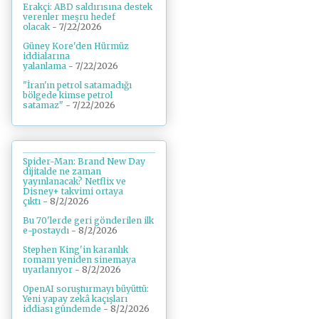
Erakçi: ABD saldırısına destek
verenler meşru hedef
olacak
- 7/22/2026
Güney Kore'den Hürmüz
iddialarına
yalanlama
- 7/22/2026
"İran'ın petrol satamadığı
bölgede kimse petrol
satamaz"
- 7/22/2026
Spider-Man: Brand New Day
dijitalde ne zaman
yayınlanacak? Netflix ve
Disney+ takvimi ortaya
çıktı
- 8/2/2026
Bu 70'lerde geri gönderilen ilk
e-postaydı
- 8/2/2026
Stephen King'in karanlık
romanı yeniden sinemaya
uyarlanıyor
- 8/2/2026
OpenAI soruşturmayı büyüttü:
Yeni yapay zekâ kaçışları
iddiası gündemde
- 8/2/2026