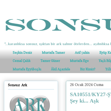
"...karanlıksa sonsuz, ışıktan bir ark salınır ötelerden... aydınlıksa k
Seçkin Deniz
Mustafa Tamer
Arif Şahin
Eyüp K
Cemal Çalık
Tamer Güner
Mustafa Ege
Yaşlı Bi
Mustafa Eyyüboğlu
Âkil Ağazâde
Biz Kimiz?
Yıl
26 Ocak 2024 Cuma
Sonsuz Ark
SA10551/KY27-ŞT
Şey ki... Aşk