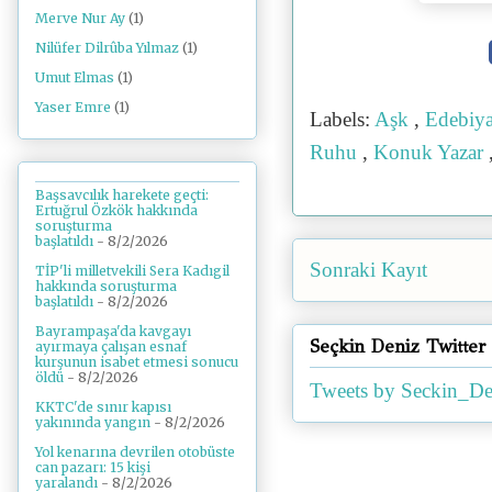
Merve Nur Ay
(1)
Nilüfer Dilrûba Yılmaz
(1)
Umut Elmas
(1)
Yaser Emre
(1)
Labels:
Aşk
,
Edebiy
Ruhu
,
Konuk Yazar
Başsavcılık harekete geçti:
Ertuğrul Özkök hakkında
soruşturma
başlatıldı
- 8/2/2026
Sonraki Kayıt
TİP'li milletvekili Sera Kadıgil
hakkında soruşturma
başlatıldı
- 8/2/2026
Bayrampaşa'da kavgayı
Seçkin Deniz Twitter
ayırmaya çalışan esnaf
kurşunun isabet etmesi sonucu
öldü
- 8/2/2026
Tweets by Seckin_De
KKTC'de sınır kapısı
yakınında yangın
- 8/2/2026
Yol kenarına devrilen otobüste
can pazarı: 15 kişi
yaralandı
- 8/2/2026