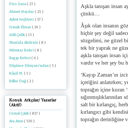
Piro Zaza
( 27 )
Aşkla tanışan insan a
Ahmet Haydar
( 25 )
çünkü…
Aykut Seçkiner
( 17 )
Âşık olan insanın göz
Irmak Elmas
( 16 )
hiçbir şey değil sadec
Adil Çelik
( 13 )
sözgelimi, ne güzel b
Mustafa Akdeniz
( 8 )
tek bir yaprak ne güz
Mümtaz Bahri
( 8 )
aşkla tanışan insan içi
Ragıp Kefeci
( 6 )
vardır ve her şey bu 
Düşünce Dünyası'ndan
( 5 )
Kâşif M.
( 5 )
‘Kayıp Zaman’ın izcis
Billur Dağ
( 2 )
içeriğini anlatırken; y
toprağın içine kuran ‘
sığınmışlıklarından s
Konuk Arkçılar/ Yazarlar
salt bir kırlangıç, her
(Aktif)
kırlangıcı gibi kendi
Cemal Çalık
( 817 )
toprağın derinliğine 
Ata Atun
( 530 )