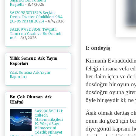
Şaşırtıcı Bir Yöntem
Keşfetti
- 8/4/2026
SA12098/SD3859: Seçkin
Deniz Twitter Günlükleri 984
(01-05 Nisan 2025)
- 8/4/2026
SA12097/SD3858: Tevrat'ı
Tanrı mı Yazdı ve Bu Önemli
mi?
- 8/3/2026
I: öndeyiş
Yıllık Sonsuz Ark Yayın
Kirmanlı Evhadüddin,
Raporları
feleğin insana vefa edi
Yıllık Sonsuz Ark Yayın
her daim içten ve deri
Raporları
dosdoğru bir oyun oy
dosdoğru oyuna girere
En Çok Okunan Ark
öyle bir şeydir ki; 
(Hafta)
SA9998/MT121:
Âşık olmak derttaş o
Caltech
Matematikçileri
onun iki gözü için bi
19. Yüzyıl Sayı
diye gönül kapısını h
Bilmecesini
Çözdü; Nihayet