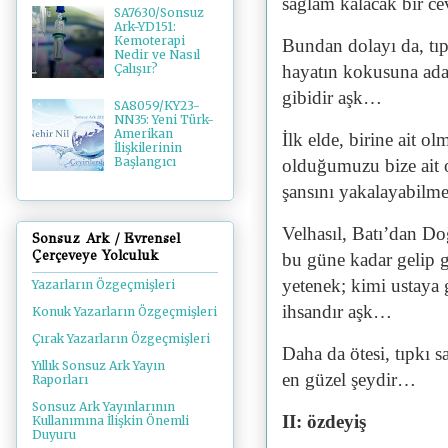
sağlam kalacak bir c
SA7630/Sonsuz
Ark-YD151:
Kemoterapi
Bundan dolayı da, tıp
Nedir ve Nasıl
hayatın kokusuna adan
Çalışır?
gibidir aşk…
SA8059/KY23-
NN35: Yeni Türk-
Amerikan
İlk elde, birine ait o
İlişkilerinin
Başlangıcı
olduğumuzu bize ait o
şansını yakalayabilm
Velhasıl, Batı’dan 
Sonsuz Ark / Evrensel
Çerçeveye Yolculuk
bu güne kadar gelip 
yetenek; kimi ustaya g
Yazarların Özgeçmişleri
ihsandır aşk…
Konuk Yazarların Özgeçmişleri
Çırak Yazarların Özgeçmişleri
Daha da ötesi, tıpkı 
Yıllık Sonsuz Ark Yayın
en güzel şeydir…
Raporları
Sonsuz Ark Yayınlarının
II: özdeyiş
Kullanımına İlişkin Önemli
Duyuru