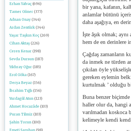
Erhan Yalvaç
(696)
bir yana, kafanın, ka
Tamer Güner
(377)
anlamlar bütünü içer
Adnan Onay
(344)
daha aşağıya, en deri
Ardan Zentürk
(344)
İşte âşık olmak; ayn
Yaşar Taşkın Koç
(269)
hem de en derinlere 
Cihan Aktaş
(226)
Ceren Kenar
(198)
Çağdaş zamanların ku
Sevda Dursun
(187)
da inmek ne türden an
Yıldıray Oğur
(185)
çıkılan öyle yükselişl
Erol Göka
(167)
gereken eylemin belk
Derya Beyaz
(156)
kurtulmak ’ olduğu bi
İbrahim Tığlı
(156)
Buna benzer biçimde b
Yurdagül Atun
(123)
haller olur da, hangi 
Ahmet Hocazâde
(103)
varılmadan koskoca bi
Puran Tilmiz
(103)
kelimeyle kendi kendi
Şahin Torun
(100)
Emeti Saruhan
(98)