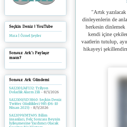
"
Artık yazılacak
dinleyenlerin de anl
herkesin dinlemek 
Seçkin Deniz | YouTube
kendi içine çekile
Mıra | Öznel Şeyler
vaatlerin tutulup, ay
hikayeyi şekillendi
Sonsuz Ark'ı Paylaşır
mısın?
Sonsuz Ark Gündemi
SA12101/AF132: Trilyon
Dolarlık Alarm Zili
- 8/5/2026
SA12100/SD3860: Seçkin Deniz
Twitter Günlükleri 985 (06-10
Nisan 2025)
- 8/5/2026
SA12099/MT495: Bilim
insanları, Felç Sonrası Beynin
İyileşmesine Yardımcı Olacak