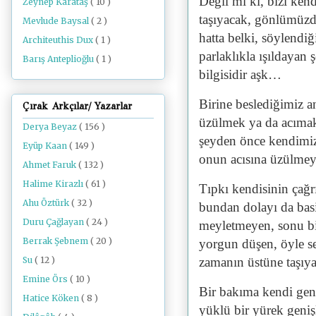
Değil mi ki, bizi kend
Zeynep Karataş
( 10 )
taşıyacak, gönlümüzde
Mevlude Baysal
( 2 )
hatta belki, söylendiğ
Architeuthis Dux
( 1 )
parlaklıkla ışıldayan 
Barış Anteplioğlu
( 1 )
bilgisidir aşk…
Birine beslediğimiz a
Çırak Arkçılar/ Yazarlar
üzülmek ya da acımak
Derya Beyaz
( 156 )
şeyden önce kendimize
Eyüp Kaan
( 149 )
onun acısına üzülmey
Ahmet Faruk
( 132 )
Halime Kirazlı
( 61 )
Tıpkı kendisinin çağr
Ahu Öztürk
( 32 )
bundan dolayı da basit
Duru Çağlayan
( 24 )
meyletmeyen, sonu bi
Berrak Şebnem
( 20 )
yorgun düşen, öyle sev
zamanın üstüne taşıy
Su
( 12 )
Emine Örs
( 10 )
Bir bakıma kendi geni
Hatice Köken
( 8 )
yüklü bir yürek geniş