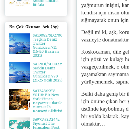
Müslümanlarla
yağmurun inişini, kar
İttifakı
kendisi için ihsan olu
sığmayarak onun içind
En Çok Okunan Ark (Ay)
Değil mi ki, aşk, ko
SA10082/SD2700
vazifeyle donatmaktı
: Seçkin Deniz
Twitter
Günlükleri 711
Koskocaman, dile gel
(16-20 Haziran
2021)
için gözü ve kulağı h
SA12031/SD3822:
vazgeçebilmek, o olm
Seçkin Deniz
Twitter
yaşamaktan saymamak,
Günlükleri 970
(21-25 Ocak 2025)
yürüyememek, sapma
SA3248/KY33-
Belki daha geniş bir ik
YO118: Bir New
York Times
için önüne çıkan her 
Başyazısı Olarak
Yurtta Sulh
üstünde kaybolmuş dem
Konseyi Bildirisi
bir yolda kalarak, k
SA9714/SD2442:
olmaktır…
Siyonist The
Jerusalem Post: