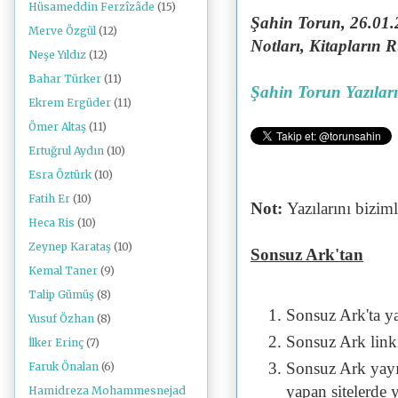
Hüsameddin Ferzîzâde
(15)
Şahin Torun, 26.01.2
Merve Özgül
(12)
Notları, Kitapların 
Neşe Yıldız
(12)
Bahar Türker
(11)
Şahin Torun Yazıları
Ekrem Ergüder
(11)
Ömer Altaş
(11)
Ertuğrul Aydın
(10)
Esra Öztürk
(10)
Fatih Er
(10)
Not:
Yazılarını biziml
Heca Ris
(10)
Zeynep Karataş
(10)
Sonsuz Ark'tan
Kemal Taner
(9)
Talip Gümüş
(8)
Sonsuz Ark'ta y
Yusuf Özhan
(8)
Sonsuz Ark linki 
İlker Erinç
(7)
Sonsuz Ark yayı
Faruk Önalan
(6)
yapan sitelerde 
Hamidreza Mohammesnejad