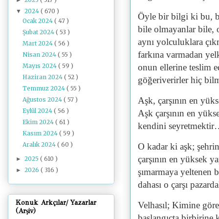
2024
( 670 )
▼
Öyle bir bilgi ki bu,
Ocak 2024
( 47 )
bile olmayanlar bile
Şubat 2024
( 53 )
aynı yolculuklara çıkm
Mart 2024
( 56 )
farkına varmadan yelk
Nisan 2024
( 55 )
Mayıs 2024
( 59 )
onun ellerine teslim e
Haziran 2024
( 52 )
göğeriverirler hiç b
Temmuz 2024
( 55 )
Aşk, çarşının en yüks
Ağustos 2024
( 57 )
Eylül 2024
( 56 )
Aşk çarşının en yükse
Ekim 2024
( 61 )
kendini seyretmekti
Kasım 2024
( 59 )
Aralık 2024
( 60 )
O kadar ki aşk; şehrin
çarşının en yüksek ya
2025
( 610 )
►
2026
( 316 )
►
şımarmaya yeltenen be
dahası o çarşı pazard
Konuk Arkçılar/ Yazarlar
Velhasıl; Kimine göre
(Arşiv)
başlangıçta birbirine 