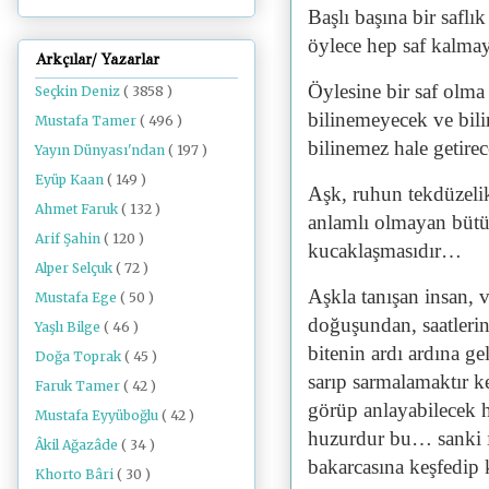
Başlı başına bir saflı
öylece hep saf kalma
Arkçılar/ Yazarlar
Öylesine bir saf olma
Seçkin Deniz
( 3858 )
bilinemeyecek ve bili
Mustafa Tamer
( 496 )
bilinemez hale getirec
Yayın Dünyası'ndan
( 197 )
Eyüp Kaan
( 149 )
Aşk, ruhun tekdüzelik
Ahmet Faruk
( 132 )
anlamlı olmayan bütün
Arif Şahin
( 120 )
kucaklaşmasıdır…
Alper Selçuk
( 72 )
Aşkla tanışan insan,
Mustafa Ege
( 50 )
doğuşundan, saatlerin
Yaşlı Bilge
( 46 )
bitenin ardı ardına ge
Doğa Toprak
( 45 )
sarıp sarmalamaktır k
Faruk Tamer
( 42 )
görüp anlayabilecek h
Mustafa Eyyüboğlu
( 42 )
huzurdur bu… sanki ış
Âkil Ağazâde
( 34 )
bakarcasına keşfedip 
Khorto Bâri
( 30 )