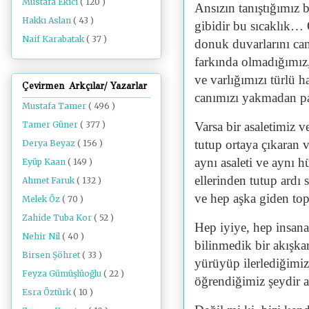
Mustafa Ekici
( 120 )
Ansızın tanıştığımız bi
Hakkı Aslan
( 43 )
gibidir bu sıcaklık… 
Naif Karabatak
( 37 )
donuk duvarlarını ca
farkında olmadığımız,
ve varlığımızı türlü 
Çevirmen Arkçılar/ Yazarlar
canımızı yakmadan par
Mustafa Tamer
( 496 )
Tamer Güner
( 377 )
Varsa bir asaletimiz 
tutup ortaya çıkaran
Derya Beyaz
( 156 )
aynı asaleti ve aynı 
Eyüp Kaan
( 149 )
ellerinden tutup ardı 
Ahmet Faruk
( 132 )
ve hep aşka giden top
Melek Öz
( 70 )
Zahide Tuba Kor
( 52 )
Hep iyiye, hep insana,
Nehir Nil
( 40 )
bilinmedik bir akışkanl
Birsen Şöhret
( 33 )
yürüyüp ilerlediğimiz
Feyza Gümüşlüoğlu
( 22 )
öğrendiğimiz şeydir
Esra Öztürk
( 10 )