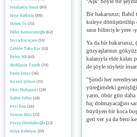
‘Aşk’ böyle bir şeydi
Selahattin Yusuf
(89)
Bir bakarsınız; Babil 
Neşe Kutlutaş
(88)
kuleye dönüştürülüp d
Melek Öz
(70)
sınır bilinciyle yere -
Yıldız Ramazanoğlu
(62)
Serra Karaçam
(53)
Ya da bir bakarsınız, 
Zahide Tuba Kor
(52)
gözyaşlarının gökyüzü
Nehir Nil
(40)
kalanıyla elde kalan 
Abdülaziz Tantik
(39)
de şöyle söyletir insa
Emin Emre
(36)
"Şimdi her neredeysen
Birsen Şöhret
(33)
yüreğimdeki genişliği
Fikri Muhayyer
(28)
yarın, öbür gün daha ö
Halim Selim
(28)
hiç dolmayacağını san
Peri Han
(26)
büyüyen bir koca bo
Osman Ekiz
(25)
geri ver ya da beni k
Feyza Gümüşlüoğlu
(22)
Azize Bahtiyar
(19)