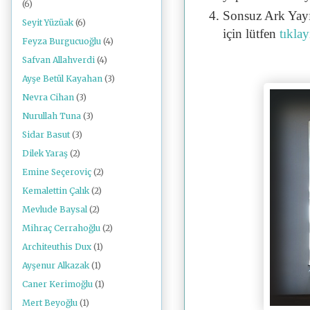
(6)
Sonsuz Ark Yayı
Seyit Yüzüak
(6)
için lütfen
tıklay
Feyza Burgucuoğlu
(4)
Safvan Allahverdi
(4)
Ayşe Betül Kayahan
(3)
Nevra Cihan
(3)
Nurullah Tuna
(3)
Sidar Basut
(3)
Dilek Yaraş
(2)
Emine Seçeroviç
(2)
Kemalettin Çalık
(2)
Mevlude Baysal
(2)
Mihraç Cerrahoğlu
(2)
Architeuthis Dux
(1)
Ayşenur Alkazak
(1)
Caner Kerimoğlu
(1)
Mert Beyoğlu
(1)