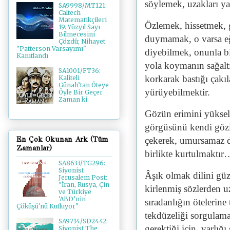
söylemek, uzakları y
SA9998/MT121:
Caltech
Matematikçileri
Özlemek, hissetmek, 
19. Yüzyıl Sayı
Bilmecesini
duymamak, o varsa eğe
Çözdü; Nihayet
"Patterson Varsayımı"
diyebilmek, onunla bi
Kanıtlandı
yola koymanın sağaltı
SA1001/FT36:
korkarak bastığı çakıl
Kaliteli
Günah’tan Öteye
yürüyebilmektir.
Öyle Bir Geçer
Zaman ki
Gözün erimini yükse
görgüsünü kendi gözle
çekerek, umursamaz d
En Çok Okunan Ark (Tüm
Zamanlar)
birlikte kurtulmaktır
SA8633/TG296:
Siyonist
Âşık olmak dilini gü
Jerusalem Post:
"İran, Rusya, Çin
kirlenmiş sözlerden u
ve Türkiye
'ABD’nin
sıradanlığın ötelerin
Çöküşü'nü Kutluyor"
tekdüzeliği sorgulama
SA9714/SD2442:
gerektiği için, varlığ
Siyonist The