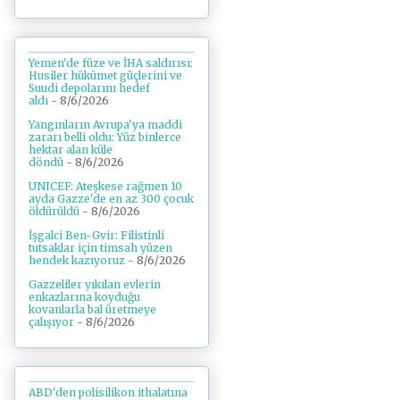
Yemen'de füze ve İHA saldırısı:
Husiler hükümet güçlerini ve
Suudi depolarını hedef
aldı
- 8/6/2026
Yangınların Avrupa'ya maddi
zararı belli oldu: Yüz binlerce
hektar alan küle
döndü
- 8/6/2026
UNICEF: Ateşkese rağmen 10
ayda Gazze'de en az 300 çocuk
öldürüldü
- 8/6/2026
İşgalci Ben-Gvir: Filistinli
tutsaklar için timsah yüzen
hendek kazıyoruz
- 8/6/2026
Gazzeliler yıkılan evlerin
enkazlarına koyduğu
kovanlarla bal üretmeye
çalışıyor
- 8/6/2026
ABD'den polisilikon ithalatına