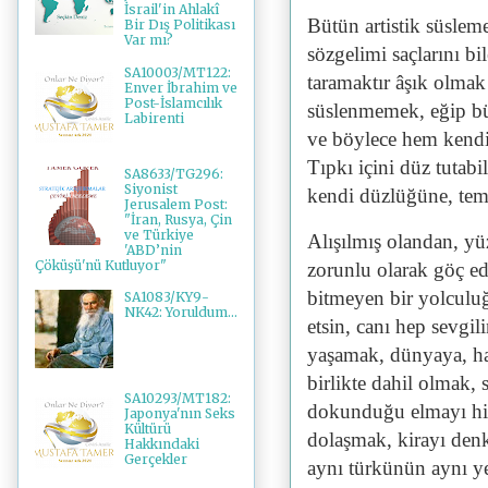
İsrail'in Ahlakî
Bütün artistik süslem
Bir Dış Politikası
Var mı?
sözgelimi saçlarını bi
SA10003/MT122:
taramaktır âşık olma
Enver İbrahim ve
Post-İslamcılık
süslenmemek, eğip 
Labirenti
ve böylece hem kendin
Tıpkı içini düz tutabi
SA8633/TG296:
Siyonist
kendi düzlüğüne, tem
Jerusalem Post:
"İran, Rusya, Çin
ve Türkiye
Alışılmış olandan, yü
'ABD’nin
Çöküşü'nü Kutluyor"
zorunlu olarak göç ed
bitmeyen bir yolculu
SA1083/KY9-
NK42: Yoruldum...
etsin, canı hep sevgi
yaşamak, dünyaya, hay
birlikte dahil olmak,
SA10293/MT182:
dokunduğu elmayı hiss
Japonya'nın Seks
Kültürü
dolaşmak, kirayı denk
Hakkındaki
Gerçekler
aynı türkünün aynı ye