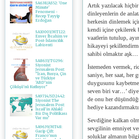
SA638/AS52: 'One
Artık yazılacak hiçbi
Minute'
Fenomeni -
dinleyenlerin de anla
Recep Tayyip
Erdoğan
herkesin dinlemek içi
kendi içine çekilerek
SA10003/MT122:
Enver İbrahim ve
vaatlerin tutulup, ayı
Post-İslamcılık
hikayeyi şekillendirm
Labirenti
sahibi olmaktır aşk…
SA8633/TG296:
Siyonist
İstemeden vermek, ri
Jerusalem Post:
"İran, Rusya, Çin
saniye, her saat, her 
ve Türkiye
duygusunu kaybetmed
'ABD’nin
Çöküşü'nü Kutluyor"
seven biri var…’ diye
SA9714/SD2442:
de onu her düşündüğü
Siyonist The
Jerusalem Post:
hediye kazandırmakt
İsrail'in Ahlakî
Bir Dış Politikası
Var mı?
Sevdiğine kalkan olm
SA9639/MT48:
sevgilinin emniyet ve
Garip Çift:
soluklar almanın bilg
Franco'nun