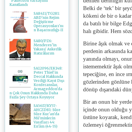
denilen derinliğin kul
"Patterson Varsayımı"
Kanıtlandı
Belki de ‘tek’ bir şey
SA8411/TG281:
kökeni de bir o kadar 
ABD'nin Rejim
Değiştirme
da batılı bir bilge Ed
Operasyonları'nı
n Başarısızlığı-II
halı gibidir. Hem söz
SA80/PZ6:
Birine âşık olmak ve 
Menderes’in
Yakası/ Askerlik
perdenin arkasında k
Hatırâlarım
yanında olmayı, onun
istememektir âşık ol
SA12096/EK148:
Peter Thiel'in
tepeciğine, en ince 
Deccal Hakkında
Verdiği Kayıt Dışı
gözlerinden gönlüne 
Konferanslar,
dönüp dışarıdaki dün
Armageddon'da
n Çok Onun Hakkında Daha
Fazla Şey Ortaya Koyuyor
Bir an onun bir yerde
SA5617/KY57-
içinde onun olduğu ye
AHCZD81: Sûre
Sûre Kur'an'da
üstüne koyarak, kendi
Mü'minlerin
Vasıfları 44:
özlemeyi öğrenmektir
En'âm (44-55)