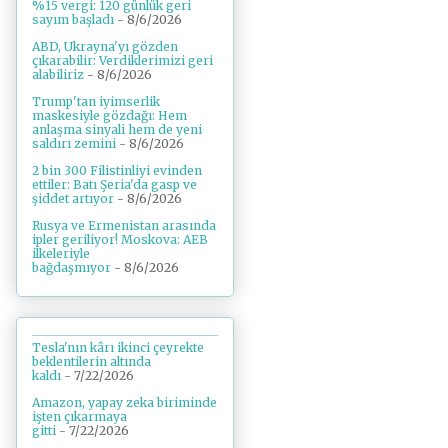
%15 vergi: 120 günlük geri
sayım başladı
- 8/6/2026
ABD, Ukrayna'yı gözden
çıkarabilir: Verdiklerimizi geri
alabiliriz
- 8/6/2026
Trump'tan iyimserlik
maskesiyle gözdağı: Hem
anlaşma sinyali hem de yeni
saldırı zemini
- 8/6/2026
2 bin 300 Filistinliyi evinden
ettiler: Batı Şeria'da gasp ve
şiddet artıyor
- 8/6/2026
Rusya ve Ermenistan arasında
ipler geriliyor! Moskova: AEB
ilkeleriyle
bağdaşmıyor
- 8/6/2026
Tesla'nın kârı ikinci çeyrekte
beklentilerin altında
kaldı
- 7/22/2026
Amazon, yapay zeka biriminde
işten çıkarmaya
gitti
- 7/22/2026