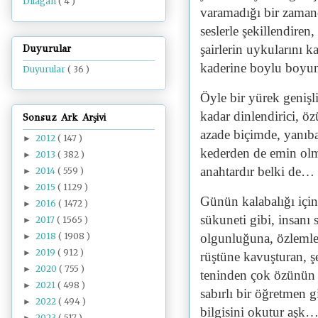
Dilâgâh
( 4 )
varamadığı bir zaman
seslerle şekillendiren
şairlerin uykularını k
Duyurular
kaderine boylu boyun
Duyurular
( 36 )
Öyle bir yürek genişli
kadar dinlendirici, ö
Sonsuz Ark Arşivi
azade biçimde, yanıb
2012
( 147 )
►
kederden de emin olm
2013
( 382 )
►
anahtardır belki de…
2014
( 559 )
►
2015
( 1129 )
►
Günün kalabalığı için
2016
( 1472 )
►
sükuneti gibi, insanı
2017
( 1565 )
►
2018
( 1908 )
olgunluğuna, özlemle 
►
2019
( 912 )
►
rüştüne kavuşturan, ş
2020
( 755 )
►
teninden çok özünün 
2021
( 498 )
►
sabırlı bir öğretmen
2022
( 494 )
►
bilgisini okutur aşk
2023
( 517 )
►