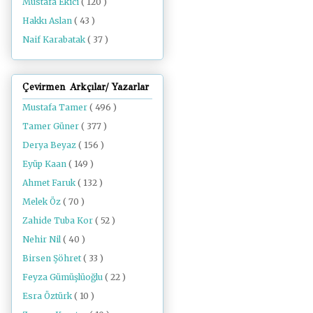
Mustafa Ekici
( 120 )
Hakkı Aslan
( 43 )
Naif Karabatak
( 37 )
Çevirmen Arkçılar/ Yazarlar
Mustafa Tamer
( 496 )
Tamer Güner
( 377 )
Derya Beyaz
( 156 )
Eyüp Kaan
( 149 )
Ahmet Faruk
( 132 )
Melek Öz
( 70 )
Zahide Tuba Kor
( 52 )
Nehir Nil
( 40 )
Birsen Şöhret
( 33 )
Feyza Gümüşlüoğlu
( 22 )
Esra Öztürk
( 10 )