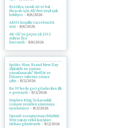
Brezilya, tavuk eti ve bal
ihracatı için AB'den yeşil ışık
bekliyor
- 8/6/2026
A101'e koşullu CarrefourSA
izni
- 8/6/2026
AR-GE'ye geçen yıl 253,5
milyar lira
harcandı
- 8/6/2026
Spider-Man: Brand New Day
dijitalde ne zaman
yayınlanacak? Netflix ve
Disney+ takvimi ortaya
çıktı
- 8/2/2026
Bu 70'lerde geri gönderilen ilk
e-postaydı
- 8/2/2026
Stephen King'in karanlık
romanı yeniden sinemaya
uyarlanıyor
- 8/2/2026
OpenAI soruşturmayı büyüttü:
Yeni yapay zekâ kaçışları
iddiası gündemde
- 8/2/2026