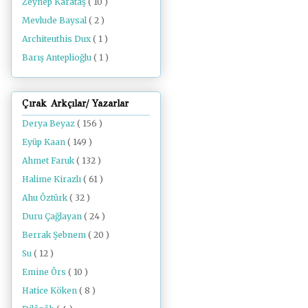
Zeynep Karataş
( 10 )
Mevlude Baysal
( 2 )
Architeuthis Dux
( 1 )
Barış Anteplioğlu
( 1 )
Çırak Arkçılar/ Yazarlar
Derya Beyaz
( 156 )
Eyüp Kaan
( 149 )
Ahmet Faruk
( 132 )
Halime Kirazlı
( 61 )
Ahu Öztürk
( 32 )
Duru Çağlayan
( 24 )
Berrak Şebnem
( 20 )
Su
( 12 )
Emine Örs
( 10 )
Hatice Köken
( 8 )