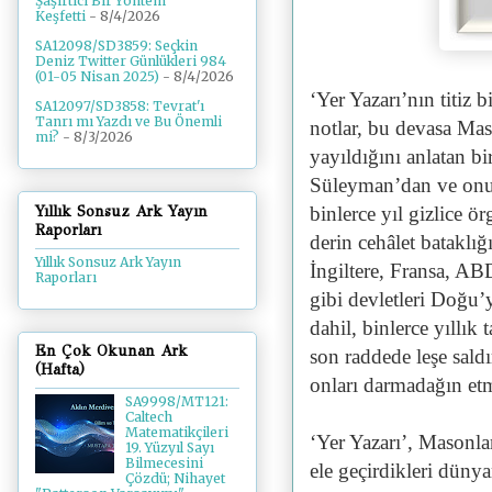
Şaşırtıcı Bir Yöntem
Keşfetti
- 8/4/2026
SA12098/SD3859: Seçkin
Deniz Twitter Günlükleri 984
(01-05 Nisan 2025)
- 8/4/2026
‘Yer Yazarı’nın titiz 
SA12097/SD3858: Tevrat'ı
Tanrı mı Yazdı ve Bu Önemli
notlar, bu devasa Ma
mi?
- 8/3/2026
yayıldığını anlatan bi
Süleyman’dan ve onun
Yıllık Sonsuz Ark Yayın
binlerce yıl gizlice ö
Raporları
derin cehâlet bataklığ
Yıllık Sonsuz Ark Yayın
İngiltere, Fransa, AB
Raporları
gibi devletleri Doğu’
dahil, binlerce yıllık
En Çok Okunan Ark
son raddede leşe saldı
(Hafta)
onları darmadağın etm
SA9998/MT121:
Caltech
Matematikçileri
‘Yer Yazarı’, Masonları
19. Yüzyıl Sayı
Bilmecesini
ele geçirdikleri dünya
Çözdü; Nihayet