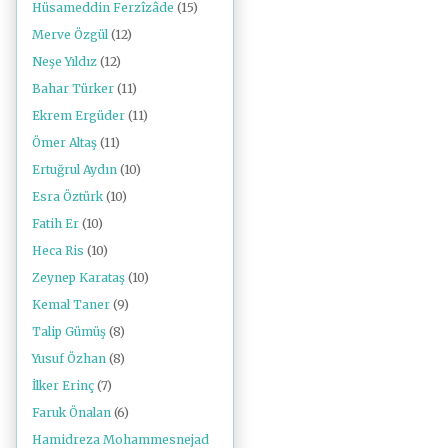
Hüsameddin Ferzîzâde
(15)
Merve Özgül
(12)
Neşe Yıldız
(12)
Bahar Türker
(11)
Ekrem Ergüder
(11)
Ömer Altaş
(11)
Ertuğrul Aydın
(10)
Esra Öztürk
(10)
Fatih Er
(10)
Heca Ris
(10)
Zeynep Karataş
(10)
Kemal Taner
(9)
Talip Gümüş
(8)
Yusuf Özhan
(8)
İlker Erinç
(7)
Faruk Önalan
(6)
Hamidreza Mohammesnejad