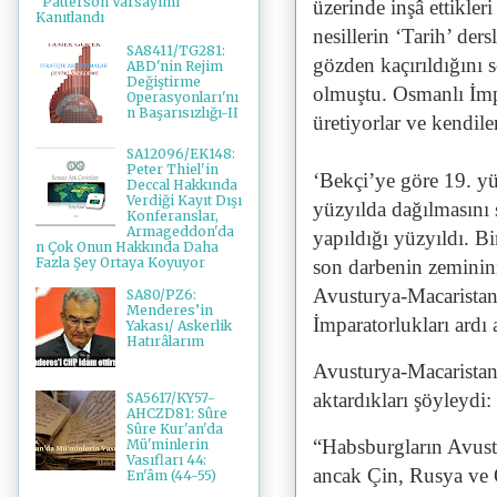
"Patterson Varsayımı"
üzerinde inşâ ettikler
Kanıtlandı
nesillerin ‘Tarih’ de
SA8411/TG281:
gözden kaçırıldığını
ABD'nin Rejim
Değiştirme
olmuştu. Osmanlı İmpa
Operasyonları'nı
n Başarısızlığı-II
üretiyorlar ve kendiler
SA12096/EK148:
Peter Thiel'in
‘Bekçi’ye göre 19. y
Deccal Hakkında
Verdiği Kayıt Dışı
yüzyılda dağılmasını 
Konferanslar,
Armageddon'da
yapıldığı yüzyıldı. B
n Çok Onun Hakkında Daha
Fazla Şey Ortaya Koyuyor
son darbenin zeminini
Avusturya-Macaristan
SA80/PZ6:
Menderes’in
İmparatorlukları ardı
Yakası/ Askerlik
Hatırâlarım
Avusturya-Macaristan
aktardıkları şöyleydi:
SA5617/KY57-
AHCZD81: Sûre
Sûre Kur'an'da
“Habsburgların Avust
Mü'minlerin
Vasıfları 44:
ancak Çin, Rusya ve 
En'âm (44-55)