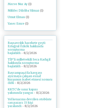
Merve Nur Ay
(1)
Nilüfer Dilrûba Yılmaz
(1)
Umut Elmas
(1)
Yaser Emre
(1)
Başsavcılık harekete geçti:
Ertuğrul Özkök hakkında
soruşturma
başlatıldı
- 8/2/2026
TİP'li milletvekili Sera Kadıgil
hakkında soruşturma
başlatıldı
- 8/2/2026
Bayrampaşa'da kavgayı
ayırmaya çalışan esnaf
kurşunun isabet etmesi sonucu
öldü
- 8/2/2026
KKTC'de sınır kapısı
yakınında yangın
- 8/2/2026
Yol kenarına devrilen otobüste
can pazarı: 15 kişi
yaralandı
- 8/2/2026