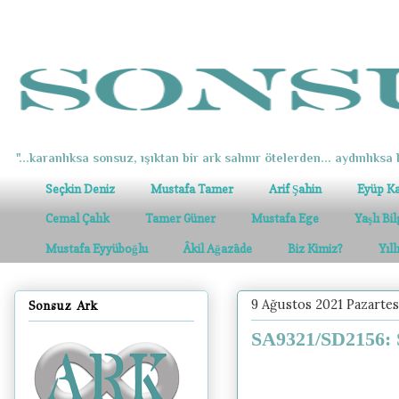
"...karanlıksa sonsuz, ışıktan bir ark salınır ötelerden... aydınlıksa k
Seçkin Deniz
Mustafa Tamer
Arif Şahin
Eyüp K
Cemal Çalık
Tamer Güner
Mustafa Ege
Yaşlı Bi
Mustafa Eyyüboğlu
Âkil Ağazâde
Biz Kimiz?
Yıl
9 Ağustos 2021 Pazartes
Sonsuz Ark
SA9321/SD2156: S