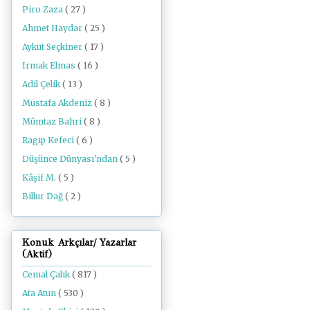
Piro Zaza
( 27 )
Ahmet Haydar
( 25 )
Aykut Seçkiner
( 17 )
Irmak Elmas
( 16 )
Adil Çelik
( 13 )
Mustafa Akdeniz
( 8 )
Mümtaz Bahri
( 8 )
Ragıp Kefeci
( 6 )
Düşünce Dünyası'ndan
( 5 )
Kâşif M.
( 5 )
Billur Dağ
( 2 )
Konuk Arkçılar/ Yazarlar
(Aktif)
Cemal Çalık
( 817 )
Ata Atun
( 530 )