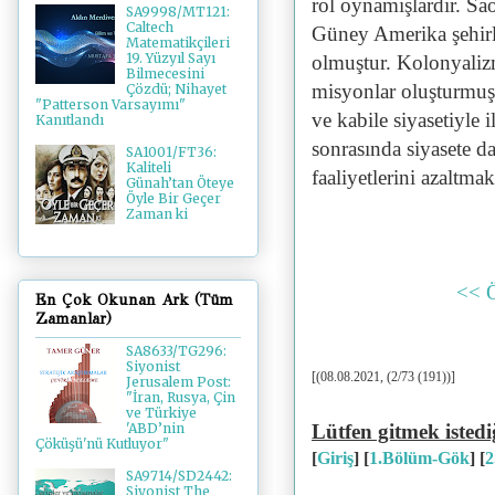
rol oynamışlardır. Sa
SA9998/MT121:
Caltech
Güney Amerika şehirl
Matematikçileri
19. Yüzyıl Sayı
olmuştur. Kolonyaliz
Bilmecesini
misyonlar oluşturmuşl
Çözdü; Nihayet
"Patterson Varsayımı"
ve kabile siyasetiyle i
Kanıtlandı
sonrasında siyasete d
SA1001/FT36:
Kaliteli
faaliyetlerini azaltma
Günah’tan Öteye
Öyle Bir Geçer
Zaman ki
<< 
En Çok Okunan Ark (Tüm
Zamanlar)
SA8633/TG296:
Siyonist
[(08.08.2021, (2/73 (191))]
Jerusalem Post:
"İran, Rusya, Çin
ve Türkiye
Lütfen gitmek istedi
'ABD’nin
Çöküşü'nü Kutluyor"
[
Giriş
] [
1.Bölüm-Gök
] [
2
SA9714/SD2442:
Siyonist The