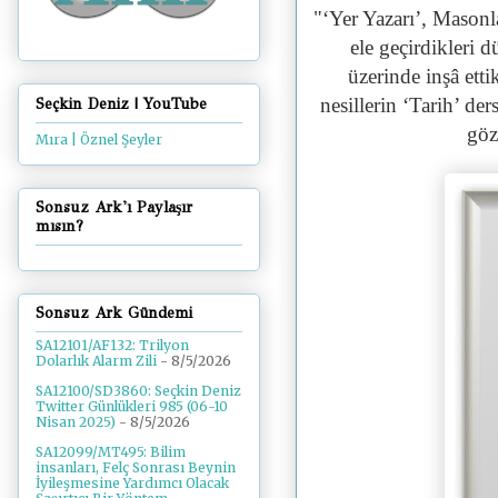
"‘Yer Yazarı’, Masonlar
ele geçirdikleri 
üzerinde inşâ ett
nesillerin ‘Tarih’ de
Seçkin Deniz | YouTube
göz
Mıra | Öznel Şeyler
Sonsuz Ark'ı Paylaşır
mısın?
Sonsuz Ark Gündemi
SA12101/AF132: Trilyon
Dolarlık Alarm Zili
- 8/5/2026
SA12100/SD3860: Seçkin Deniz
Twitter Günlükleri 985 (06-10
Nisan 2025)
- 8/5/2026
SA12099/MT495: Bilim
insanları, Felç Sonrası Beynin
İyileşmesine Yardımcı Olacak