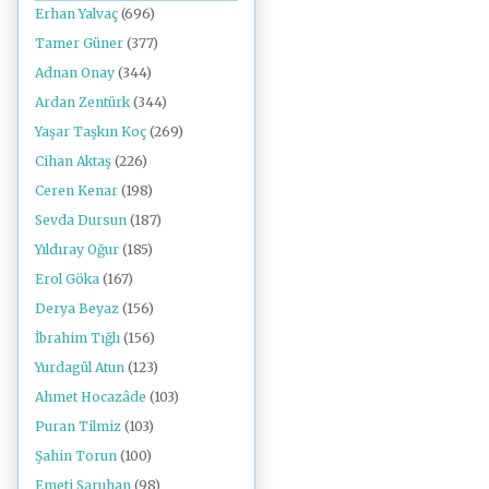
Erhan Yalvaç
(696)
Tamer Güner
(377)
Adnan Onay
(344)
Ardan Zentürk
(344)
Yaşar Taşkın Koç
(269)
Cihan Aktaş
(226)
Ceren Kenar
(198)
Sevda Dursun
(187)
Yıldıray Oğur
(185)
Erol Göka
(167)
Derya Beyaz
(156)
İbrahim Tığlı
(156)
Yurdagül Atun
(123)
Ahmet Hocazâde
(103)
Puran Tilmiz
(103)
Şahin Torun
(100)
Emeti Saruhan
(98)