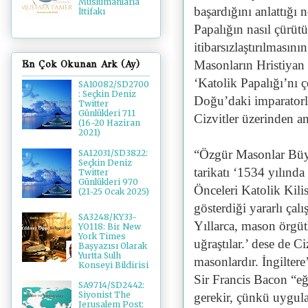
Müslümanlarla
başardığını anlattığı 
İttifakı
Papalığın nasıl çürü
itibarsızlaştırılmasını
Masonların Hristiyan D
En Çok Okunan Ark (Ay)
‘Katolik Papalığı’nı 
SA10082/SD2700
: Seçkin Deniz
Doğu’daki imparatorlu
Twitter
Günlükleri 711
Cizvitler üzerinden a
(16-20 Haziran
2021)
“Özgür Masonlar Büyük
SA12031/SD3822:
Seçkin Deniz
tarikatı ‘1534 yılında
Twitter
Günlükleri 970
Önceleri Katolik Kilis
(21-25 Ocak 2025)
gösterdiği yararlı çal
SA3248/KY33-
Yıllarca, mason örgüt
YO118: Bir New
York Times
uğraştılar.’ dese de Ci
Başyazısı Olarak
Yurtta Sulh
masonlardır. İngilte
Konseyi Bildirisi
Sir Francis Bacon “eğ
SA9714/SD2442:
Siyonist The
gerekir, çünkü uygul
Jerusalem Post: