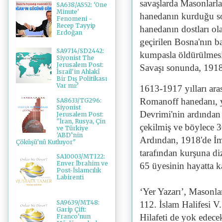
savaşlarda Masonlarla
SA638/AS52: 'One
Minute'
hanedanın kurduğu so
Fenomeni -
Recep Tayyip
hanedanın dostları ol
Erdoğan
geçirilen Bosna'nın 
SA9714/SD2442:
kumpasla öldürülmesi
Siyonist The
Jerusalem Post:
Savaşı sonunda, 1918
İsrail'in Ahlakî
Bir Dış Politikası
Var mı?
1613-1917 yılları ara
Romanoff hanedanı, y
SA8633/TG296:
Siyonist
Devrimi'nin ardından 
Jerusalem Post:
"İran, Rusya, Çin
çekilmiş ve böylece 
ve Türkiye
'ABD’nin
Ardından, 1918'de İmp
Çöküşü'nü Kutluyor"
tarafından kurşuna d
SA10003/MT122:
Enver İbrahim ve
65 üyesinin hayatta k
Post-İslamcılık
Labirenti
‘Yer Yazarı’, Masonlar
SA9639/MT48:
112. İslam Halifesi 
Garip Çift:
Hilafeti de yok edece
Franco'nun