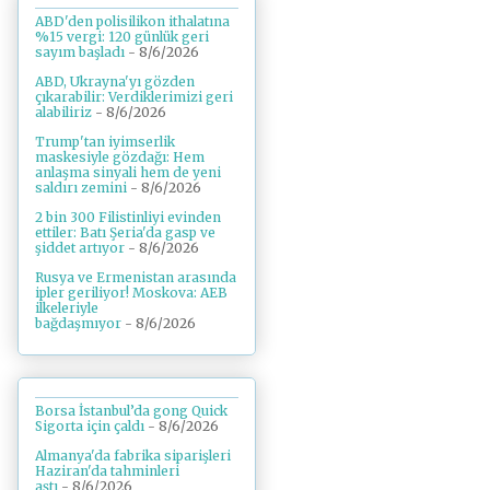
ABD'den polisilikon ithalatına
%15 vergi: 120 günlük geri
sayım başladı
- 8/6/2026
ABD, Ukrayna'yı gözden
çıkarabilir: Verdiklerimizi geri
alabiliriz
- 8/6/2026
Trump'tan iyimserlik
maskesiyle gözdağı: Hem
anlaşma sinyali hem de yeni
saldırı zemini
- 8/6/2026
2 bin 300 Filistinliyi evinden
ettiler: Batı Şeria'da gasp ve
şiddet artıyor
- 8/6/2026
Rusya ve Ermenistan arasında
ipler geriliyor! Moskova: AEB
ilkeleriyle
bağdaşmıyor
- 8/6/2026
Borsa İstanbul’da gong Quick
Sigorta için çaldı
- 8/6/2026
Almanya'da fabrika siparişleri
Haziran'da tahminleri
aştı
- 8/6/2026