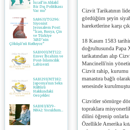
İsrail'in Ahlakî
Bir Dış Politikası
Cizvit Tarikatının lid
Var mı?
gördüğüm şeyin siya
SA8633/TG296:
Siyonist
hareketlerine karşı çı
Jerusalem Post:
"İran, Rusya, Çin
ve Türkiye
'ABD’nin
18 Kasım 1583 tarihin
Çöküşü'nü Kutluyor"
doğrultusunda Papa X
SA10003/MT122:
tarikatından alıp Cizv
Enver İbrahim ve
Post-İslamcılık
Mancinelli'nin yönetim
Labirenti
Cizvit rahip, kurumu 
manastıra bağlı olarak
SA10293/MT182:
Japonya'nın Seks
senesinde kurulmuştu
Kültürü
Hakkındaki
Gerçekler
Cizvitler sömürge dön
SA1083/KY9-
topraklara misyonerli
NK42: Yoruldum...
dilini öğrenip onlarla
Özellikle Amerika kıt