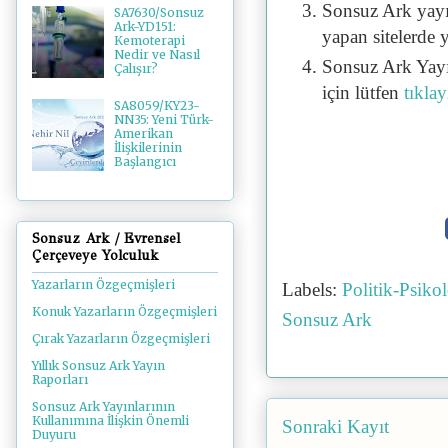
Sonsuz Ark yayı
SA7630/Sonsuz
Ark-YD151:
yapan sitelerde 
Kemoterapi
Nedir ve Nasıl
Sonsuz Ark Yayı
Çalışır?
için lütfen
tıklay
SA8059/KY23-
NN35: Yeni Türk-
Amerikan
İlişkilerinin
Başlangıcı
Sonsuz Ark / Evrensel
Çerçeveye Yolculuk
Yazarların Özgeçmişleri
Labels:
Politik-Psik
Konuk Yazarların Özgeçmişleri
Sonsuz Ark
Çırak Yazarların Özgeçmişleri
Yıllık Sonsuz Ark Yayın
Raporları
Sonsuz Ark Yayınlarının
Kullanımına İlişkin Önemli
Sonraki Kayıt
Duyuru