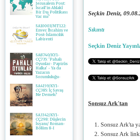
Jerusalem Post:
İsrail'in Ahlakî
Bir Dış Politikası
Seçkin Deniz, 09.08
Var mı?
SA10003/MT122:
Sıkıntı
Enver İbrahim ve
Post-İslamcılık
Labirenti
Seçkin Deniz Yayınl
SA8740/KY1-
CÇ735: 'Pahalı
Oyunlar- Papirüs
Halka' - Ya da
Yazarın
Sorumluluğu-
SA4159/KY1-
CÇ385: İç Savaş
Ne Demek?
Sonsuz Ark'tan
SA3342/KY1-
CÇ298: Düşlerin
Sonsuz Ark'ta y
İsyanı/ Roman-
Bölüm 8-I
Sonsuz Ark linki 