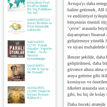
Jerusalem Post:
Avrupa'yı daha entegr
İsrail'in Ahlakî
haline getirmek, AB ül
Bir Dış Politikası
Var mı?
ve endüstriyel iyileşt
SA10003/MT122:
bütçesinin önemli ölç
Enver İbrahim ve
Post-İslamcılık
"çevre" arasında bü
Labirenti
dayanışmacı finansal ar
geliştirmeye yönelik 
SA8740/KY1-
CÇ735: 'Pahalı
ve siyasi muhalefetle k
Oyunlar- Papirüs
Halka' - Ya da
Yazarın
Benzer şekilde, daha b
Sorumluluğu-
geliştirilmesi, daha b
SA4159/KY1-
güvence altına alma v
CÇ385: İç Savaş
Ne Demek?
araya getirme gibi iki
komisyon ve önerile
ülkeleri arasında son
SA3342/KY1-
CÇ298: Düşlerin
gibi, bu hiç de kolay b
İsyanı/ Roman-
Bölüm 8-I
Daha önceki stratejik