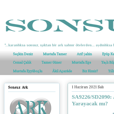
"...karanlıksa sonsuz, ışıktan bir ark salınır ötelerden... aydınlıksa k
Seçkin Deniz
Mustafa Tamer
Arif Şahin
Eyüp K
Cemal Çalık
Tamer Güner
Mustafa Ege
Yaşlı Bi
Mustafa Eyyüboğlu
Âkil Ağazâde
Biz Kimiz?
Yıl
1 Haziran 2021 Salı
Sonsuz Ark
SA9226/SD2090: A
Yarayacak mı?