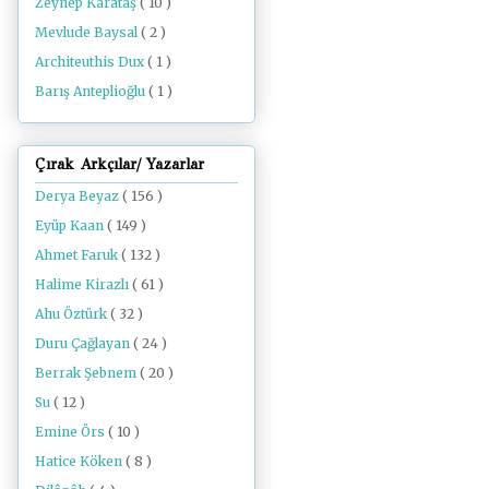
Zeynep Karataş
( 10 )
Mevlude Baysal
( 2 )
Architeuthis Dux
( 1 )
Barış Anteplioğlu
( 1 )
Çırak Arkçılar/ Yazarlar
Derya Beyaz
( 156 )
Eyüp Kaan
( 149 )
Ahmet Faruk
( 132 )
Halime Kirazlı
( 61 )
Ahu Öztürk
( 32 )
Duru Çağlayan
( 24 )
Berrak Şebnem
( 20 )
Su
( 12 )
Emine Örs
( 10 )
Hatice Köken
( 8 )