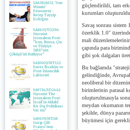
SA638/AS52: 'One
güçlendirildi, tam erk
Minute'
Fenomeni -
kurumları oluşturuldu
Recep Tayyip
Erdoğan
Savaş sonrası sistem 
SA8633/TG296:
özerklik 1.0" üzerinde
Siyonist
Jerusalem Post:
mali düzenlemelerini
"İran, Rusya, Çin
ve Türkiye
çapında para biriminde 
'ABD’nin
Çöküşü'nü Kutluyor"
gibi şok dalgaları üret
SA10003/MT122:
Bu bağlamda "strateji
Enver İbrahim ve
Post-İslamcılık
gelindiğinde, Avrupal
Labirenti
neoliberal bir düzeni
birimlerinin parasal
SA9714/SD2442:
Siyonist The
oluşturulmasıyla sonu
Jerusalem Post:
İsrail'in Ahlakî
meydan okumanın teme
Bir Dış Politikası
Var mı?
şekilde, dünya pazarın
SA9639/MT48:
büyümesi için gerekli 
Garip Çift:
Franco'nun