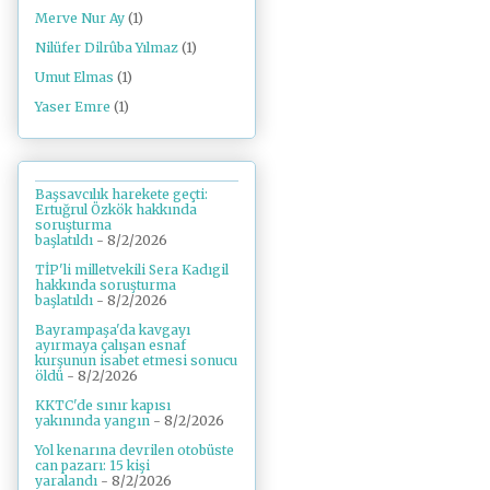
Merve Nur Ay
(1)
Nilüfer Dilrûba Yılmaz
(1)
Umut Elmas
(1)
Yaser Emre
(1)
Başsavcılık harekete geçti:
Ertuğrul Özkök hakkında
soruşturma
başlatıldı
- 8/2/2026
TİP'li milletvekili Sera Kadıgil
hakkında soruşturma
başlatıldı
- 8/2/2026
Bayrampaşa'da kavgayı
ayırmaya çalışan esnaf
kurşunun isabet etmesi sonucu
öldü
- 8/2/2026
KKTC'de sınır kapısı
yakınında yangın
- 8/2/2026
Yol kenarına devrilen otobüste
can pazarı: 15 kişi
yaralandı
- 8/2/2026