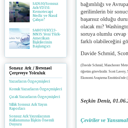
bağımlılığı ve Avrupa 
SA7630/Sonsuz
Ark-YD151:
gerilimlerin bir sonuc
Kemoterapi
Nedir ve Nasıl
başarısız olduğu duru
Çalışır?
olacak mı? Washington 
SA8059/KY23-
soruya olumlu cevap 
NN35: Yeni Türk-
Amerikan
farklı olabileceğini gö
İlişkilerinin
Başlangıcı
Davide Schmid, Scot
(Davide Schmid, Manchester Metropol
Sonsuz Ark / Evrensel
öğretim görevlisidir. Scott Lavery, 
Çerçeveye Yolculuk
Ekonomi Araştırma Enstitüsü'nde (S
Yazarların Özgeçmişleri
Konuk Yazarların Özgeçmişleri
Çırak Yazarların Özgeçmişleri
Seçkin Deniz, 01.06
.
Yıllık Sonsuz Ark Yayın
Raporları
Sonsuz Ark Yayınlarının
Çeviriler ve Yansıma
Kullanımına İlişkin Önemli
Duyuru