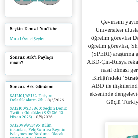
Çevirisini yayı
Seçkin Deniz | YouTube
Üniversitesi ulusl
öğretim görevlisi
D
Mıra | Öznel Şeyler
öğretim görevlisi, S
(SPERI) araştırma 
Sonsuz Ark'ı Paylaşır
ABD-Çin-Rusya rekabet
mısın?
nasıl olması ge
Birliği'ndeki
'Strat
ABD ile ilişkilerin
Sonsuz Ark Gündemi
ekseninde dengeleyic
SA12101/AF132: Trilyon
Dolarlık Alarm Zili
- 8/5/2026
'Güçlü Türkiye
SA12100/SD3860: Seçkin Deniz
Twitter Günlükleri 985 (06-10
Nisan 2025)
- 8/5/2026
SA12099/MT495: Bilim
insanları, Felç Sonrası Beynin
İyileşmesine Yardımcı Olacak