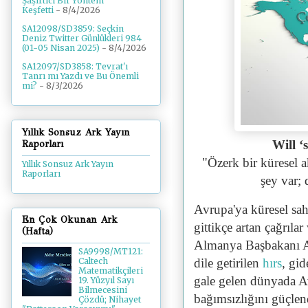
Şaşırtıcı Bir Yöntem
Keşfetti
- 8/4/2026
SA12098/SD3859: Seçkin
Deniz Twitter Günlükleri 984
(01-05 Nisan 2025)
- 8/4/2026
SA12097/SD3858: Tevrat'ı
Tanrı mı Yazdı ve Bu Önemli
mi?
- 8/3/2026
Yıllık Sonsuz Ark Yayın
Will ‘
Raporları
"Özerk bir küresel 
Yıllık Sonsuz Ark Yayın
Raporları
şey var;
Avrupa'ya küresel sa
En Çok Okunan Ark
gittikçe artan çağrı
(Hafta)
Almanya Başbakanı A
SA9998/MT121:
dile getirilen
hırs
, gi
Caltech
Matematikçileri
gale gelen dünyada A
19. Yüzyıl Sayı
Bilmecesini
bağımsızlığını güçlen
Çözdü; Nihayet