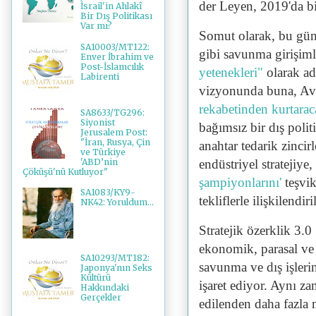
der Leyen, 2019'da bi
İsrail'in Ahlakî
Bir Dış Politikası
Var mı?
Somut olarak, bu g
SA10003/MT122:
gibi savunma girişim
Enver İbrahim ve
Post-İslamcılık
yetenekleri"
olarak ad
Labirenti
vizyonunda buna, Avr
rekabetinden kurtaraca
SA8633/TG296:
Siyonist
bağımsız bir dış politi
Jerusalem Post:
"İran, Rusya, Çin
anahtar tedarik zincirl
ve Türkiye
'ABD’nin
endüstriyel stratejiye
Çöküşü'nü Kutluyor"
şampiyonlarını'
teşvi
SA1083/KY9-
tekliflerle ilişkilendiri
NK42: Yoruldum...
Stratejik özerklik 3.0
ekonomik, parasal ve e
SA10293/MT182:
savunma ve dış işleri
Japonya'nın Seks
Kültürü
işaret ediyor. Aynı 
Hakkındaki
Gerçekler
edilenden daha fazla m