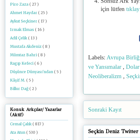
Sonsuz Ark Yayı
Piro Zaza
( 27 )
için lütfen
tıklay
Ahmet Haydar
( 25 )
Aykut Seçkiner
( 17 )
Irmak Elmas
( 16 )
Adil Çelik
( 13 )
Mustafa Akdeniz
( 8 )
Mümtaz Bahri
( 8 )
Labels:
Avrupa Birli
Ragıp Kefeci
( 6 )
ve Yansımalar
,
Dola
Düşünce Dünyası'ndan
( 5 )
Neoliberalizm
,
Seçk
Kâşif M.
( 5 )
Billur Dağ
( 2 )
Sonraki Kayıt
Konuk Arkçılar/ Yazarlar
(Aktif)
Cemal Çalık
( 817 )
Seçkin Deniz Twitter
Ata Atun
( 530 )