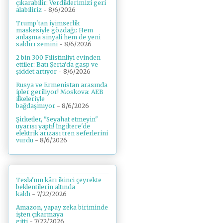
çıkarabilir: Verdiklerimizi geri
alabiliriz
- 8/6/2026
Trump'tan iyimserlik
maskesiyle gözdağı: Hem
anlaşma sinyali hem de yeni
saldırı zemini
- 8/6/2026
2 bin 300 Filistinliyi evinden
ettiler: Batı Şeria'da gasp ve
şiddet artıyor
- 8/6/2026
Rusya ve Ermenistan arasında
ipler geriliyor! Moskova: AEB
ilkeleriyle
bağdaşmıyor
- 8/6/2026
Şirketler, "Seyahat etmeyin"
uyarısı yaptı! İngiltere'de
elektrik arızası tren seferlerini
vurdu
- 8/6/2026
Tesla'nın kârı ikinci çeyrekte
beklentilerin altında
kaldı
- 7/22/2026
Amazon, yapay zeka biriminde
işten çıkarmaya
gitti
- 7/22/2026