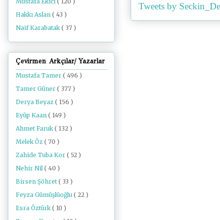
Mustafa Ekici
( 120 )
Tweets by Seckin_De
Hakkı Aslan
( 43 )
Naif Karabatak
( 37 )
Çevirmen Arkçılar/ Yazarlar
Mustafa Tamer
( 496 )
Tamer Güner
( 377 )
Derya Beyaz
( 156 )
Eyüp Kaan
( 149 )
Ahmet Faruk
( 132 )
Melek Öz
( 70 )
Zahide Tuba Kor
( 52 )
Nehir Nil
( 40 )
Birsen Şöhret
( 33 )
Feyza Gümüşlüoğlu
( 22 )
Esra Öztürk
( 10 )