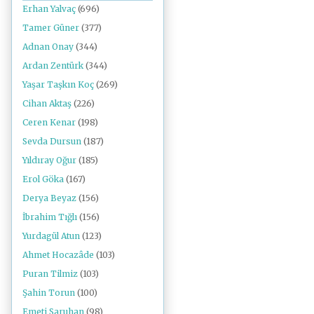
Erhan Yalvaç
(696)
Tamer Güner
(377)
Adnan Onay
(344)
Ardan Zentürk
(344)
Yaşar Taşkın Koç
(269)
Cihan Aktaş
(226)
Ceren Kenar
(198)
Sevda Dursun
(187)
Yıldıray Oğur
(185)
Erol Göka
(167)
Derya Beyaz
(156)
İbrahim Tığlı
(156)
Yurdagül Atun
(123)
Ahmet Hocazâde
(103)
Puran Tilmiz
(103)
Şahin Torun
(100)
Emeti Saruhan
(98)