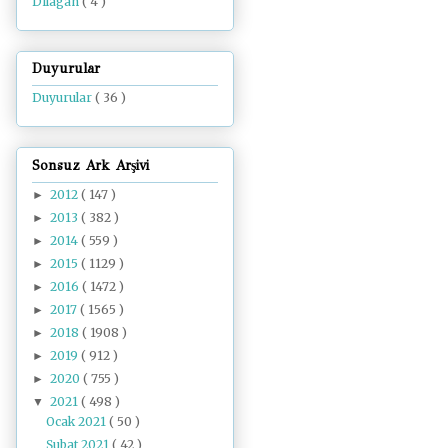
Dilâgâh
( 4 )
Duyurular
Duyurular
( 36 )
Sonsuz Ark Arşivi
2012
( 147 )
►
2013
( 382 )
►
2014
( 559 )
►
2015
( 1129 )
►
2016
( 1472 )
►
2017
( 1565 )
►
2018
( 1908 )
►
2019
( 912 )
►
2020
( 755 )
►
2021
( 498 )
▼
Ocak 2021
( 50 )
Şubat 2021
( 42 )