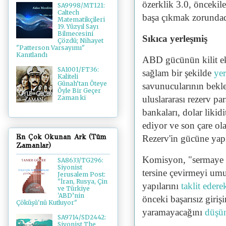
özerklik 3.0, öncekile
SA9998/MT121:
Caltech
başa çıkmak zorundad
Matematikçileri
19. Yüzyıl Sayı
Bilmecesini
Sıkıca yerleşmiş
Çözdü; Nihayet
"Patterson Varsayımı"
Kanıtlandı
ABD gücünün kilit eks
SA1001/FT36:
sağlam bir şekilde
ye
Kaliteli
Günah’tan Öteye
savunucularının bekle
Öyle Bir Geçer
uluslararası rezerv pa
Zaman ki
bankaları, dolar liki
ediyor ve son çare ola
En Çok Okunan Ark (Tüm
Rezerv'in gücüne yapı
Zamanlar)
Komisyon, "sermaye p
SA8633/TG296:
Siyonist
tersine çevirmeyi umu
Jerusalem Post:
"İran, Rusya, Çin
yapılarını
taklit edere
ve Türkiye
'ABD’nin
önceki başarısız giriş
Çöküşü'nü Kutluyor"
yaramayacağını
düşü
SA9714/SD2442:
Siyonist The