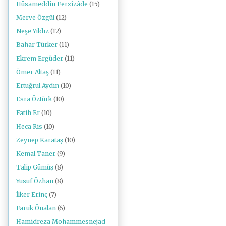
Hüsameddin Ferzîzâde
(15)
Merve Özgül
(12)
Neşe Yıldız
(12)
Bahar Türker
(11)
Ekrem Ergüder
(11)
Ömer Altaş
(11)
Ertuğrul Aydın
(10)
Esra Öztürk
(10)
Fatih Er
(10)
Heca Ris
(10)
Zeynep Karataş
(10)
Kemal Taner
(9)
Talip Gümüş
(8)
Yusuf Özhan
(8)
İlker Erinç
(7)
Faruk Önalan
(6)
Hamidreza Mohammesnejad