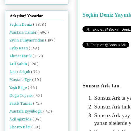
Seçkin Deniz Yayınl
Arkçılar/ Yazarlar
Seçkin Deniz
( 3858 )
Mustafa Tamer
( 496 )
Yayın Dünyası'ndan
( 197 )
Eyüp Kaan
( 149 )
Ahmet Faruk
( 132 )
Arif Şahin
( 120 )
Alper Selçuk
( 72 )
Mustafa Ege
( 50 )
Sonsuz Ark'tan
Yaşlı Bilge
( 46 )
Doğa Toprak
( 45 )
Sonsuz Ark'ta y
Faruk Tamer
( 42 )
Sonsuz Ark linki 
Mustafa Eyyüboğlu
( 42 )
Sonsuz Ark yayı
Âkil Ağazâde
( 34 )
yapan sitelerde 
Khorto Bâri
( 30 )