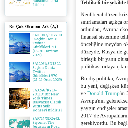
Müslümanlarla
Tehlikeli bir şekilde
İttifakı
Neoliberal düzen krize
sınırlamaları açıkça o
En Çok Okunan Ark (Ay)
ardından, Avrupa eko
SA10082/SD2700
finansal sistemine teh
: Seçkin Deniz
Twitter
önceliğine meydan oku
Günlükleri 711
düzeyde, Rusya ile ger
(16-20 Haziran
2021)
birleşik bir yanıt olu
SA12031/SD3822:
politikası ortaya çıkma
Seçkin Deniz
Twitter
Günlükleri 970
Bu dış politika, Avru
(21-25 Ocak 2025)
bu yeni, değişken kür
SA3248/KY33-
ve
Donald Trump
'ın
YO118: Bir New
York Times
Avrupa'nın gelenekse
Başyazısı Olarak
Yurtta Sulh
yaygın endişeler aras
Konseyi Bildirisi
2017’de Avrupalıları
SA9714/SD2442:
gerekiyordu. Bu bağl
Siyonist The
Jerusalem Post: