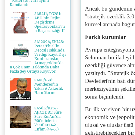
"Patterson Varsayımı"
Kanıtlandı
Ancak bu gündemin ark
SA8411/TG281:
"stratejik özerklik 3.
ABD'nin Rejim
Değiştirme
küresel arenada bağım
Operasyonları'nı
n Başarısızlığı-II
Farklı kurumlar
SA12096/EK148:
Peter Thiel'in
Avrupa entegrasyonu
Deccal Hakkında
Verdiği Kayıt Dışı
Schuman bu ifadeyi hi
Konferanslar,
Armageddon'da
özerkliği güvence altı
n Çok Onun Hakkında Daha
Fazla Şey Ortaya Koyuyor
yazılıydı. "Stratejik
Devletleri'nin batı d
SA80/PZ6:
Menderes’in
merkeziyetinin şekill
Yakası/ Askerlik
Hatırâlarım
sonra biçimlendi.
SA5617/KY57-
Bu ilk versiyon bir 
AHCZD81: Sûre
ekonomik ve jeopolit
Sûre Kur'an'da
Mü'minlerin
ulusal ve uluslar üst
Vasıfları 44:
En'âm (44-55)
geliştirebilecekleri b