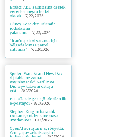
Erakçi: ABD saldırısına destek
verenler meşru hedef
olacak
- 7/22/2026
Güney Kore'den Hürmüz
iddialarına
yalanlama
- 7/22/2026
"İran'ın petrol satamadığı
bölgede kimse petrol
satamaz"
- 7/22/2026
Spider-Man: Brand New Day
dijitalde ne zaman
yayınlanacak? Netflix ve
Disney+ takvimi ortaya
çıktı
- 8/2/2026
Bu 70'lerde geri gönderilen ilk
e-postaydı
- 8/2/2026
Stephen King'in karanlık
romanı yeniden sinemaya
uyarlanıyor
- 8/2/2026
OpenAI soruşturmayı büyüttü:
Yeni yapay zekâ kaçışları
iddiası gündemde
- 8/2/2026