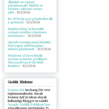
dijitalde ne zaman
yayınlanacak? Netflix ve
Disney+ takvimi ortaya
çıktı
- 8/2/2026
Bu 70'lerde geri gönderilen ilk
e-postaydı
- 8/2/2026
Stephen King'in karanlık
romanı yeniden sinemaya
uyarlanıyor
- 8/2/2026
OpenAI soruşturmayı büyüttü:
Yeni yapay zekâ kaçışları
iddiası gündemde
- 8/2/2026
Windows 11'in en büyük
sorunu sonunda çözülüyor:
Microsoft'tan 8 GB RAM
hamlesi
- 8/1/2026
Gizlilik Bildirimi
Sonsuz Ark
herhangi bir veri
toplamamaktadır. Ancak
Sonsuz Ark'ın taban olarak
kullandığı Blogger'ın sahibi
Google, Gizlilik Politikası'nın
güncellenmiş sürümünün 25