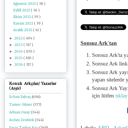
Ağustos 2021
( 38 )
Eylül 2021
( 36 )
Ekim 2021
( 39 )
Kasım 2021
( 39 )
Aralık 2021
( 41 )
2022
( 494 )
►
Sonsuz Ark'tan
2023
( 517 )
►
2024
( 670 )
►
Sonsuz Ark'ta y
2025
( 610 )
►
Sonsuz Ark linki 
2026
( 317 )
►
Sonsuz Ark yayı
yapan sitelerde 
Konuk Arkçılar/ Yazarlar
Sonsuz Ark Yayı
(Arşiv)
için lütfen
tıklay
Erhan Yalvaç
(696)
Tamer Güner
(377)
Adnan Onay
(344)
Ardan Zentürk
(344)
Labels:
ABD
,
Asker
Yaşar Taşkın Koç
(269)