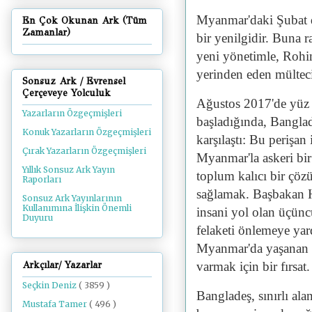
Myanmar'daki Şubat da
En Çok Okunan Ark (Tüm
Zamanlar)
bir yenilgidir. Buna 
yeni yönetimle, Rohin
yerinden eden mülteci
Sonsuz Ark / Evrensel
Çerçeveye Yolculuk
Ağustos 2017'de yüz 
Yazarların Özgeçmişleri
başladığında, Bangla
Konuk Yazarların Özgeçmişleri
karşılaştı: Bu perişa
Çırak Yazarların Özgeçmişleri
Myanmar'la askeri bir
Yıllık Sonsuz Ark Yayın
toplum kalıcı bir çöz
Raporları
sağlamak. Başbakan H
Sonsuz Ark Yayınlarının
Kullanımına İlişkin Önemli
insani yol olan üçünc
Duyuru
felaketi önlemeye ya
Myanmar'da yaşanan bu
Arkçılar/ Yazarlar
varmak için bir fırsat
Seçkin Deniz
( 3859 )
Bangladeş, sınırlı al
Mustafa Tamer
( 496 )