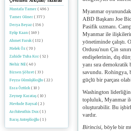
Çevirmen Arkçılar/ Yazarlar
Mustafa Tamer
( 496 )
Myanmar oyunundaki 
Tamer Güner
( 377 )
ABD Başkanı Joe Bide
Derya Beyaz
( 156 )
Pasifik uzmanı. Camp
Eyüp Kaan
( 149 )
Myanmar ile ilişkile
Ahmet Faruk
( 132 )
yönetiminde çalıştı. 
Ordusu'nun Çin sınırı
Melek Öz
( 70 )
endişelerinin, dış d
Zahide Tuba Kor
( 52 )
yanı sıra demokratik b
Nehir Nil
( 40 )
savundu. Rohingya, 
Birsen Şöhret
( 33 )
güçlü bir parçası olabi
Feyza Gümüşlüoğlu
( 22 )
Esra Öztürk
( 10 )
Washington liderliğin
Zeynep Karataş
( 10 )
topluluk, Myanmar il
Mevlude Baysal
( 2 )
oluşturabilir. Bu işbir
Architeuthis Dux
( 1 )
vardır.
Barış Anteplioğlu
( 1 )
Birincisi,
böyle bir m