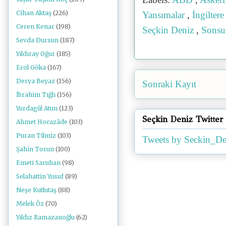
Cihan Aktaş
(226)
Yansımalar
,
İngilter
Ceren Kenar
(198)
Seçkin Deniz
,
Sonsu
Sevda Dursun
(187)
Yıldıray Oğur
(185)
Erol Göka
(167)
Derya Beyaz
(156)
Sonraki Kayıt
İbrahim Tığlı
(156)
Yurdagül Atun
(123)
Seçkin Deniz Twitter
Ahmet Hocazâde
(103)
Puran Tilmiz
(103)
Tweets by Seckin_De
Şahin Torun
(100)
Emeti Saruhan
(98)
Selahattin Yusuf
(89)
Neşe Kutlutaş
(88)
Melek Öz
(70)
Yıldız Ramazanoğlu
(62)