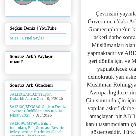
Çevirisini yayınl
Government'daki Ash 
Seçkin Deniz | YouTube
Grameenphone'un k
askeri darbe sonr
Mıra | Öznel Şeyler
Müslümanları olan 
yapmaktadır ve ABD li
Sonsuz Ark'ı Paylaşır
geri dönüş için ve 
mısın?
yapılabilecek ol
demokratik yarı aske
Müslüman Rohingyal
Sonsuz Ark Gündemi
Avrupa-İngiltere'nin
SA12101/AF132: Trilyon
Dolarlık Alarm Zili
- 8/5/2026
Çin sınırında Çin içi
SA12100/SD3860: Seçkin Deniz
yapılan askerî darbe 
Twitter Günlükleri 985 (06-10
amaçlayan bir ABD-İ
Nisan 2025)
- 8/5/2026
kanlı tasarımcıların ç
SA12099/MT495: Bilim
insanları, Felç Sonrası Beynin
göstergesidir. Türk
İyileşmesine Yardımcı Olacak