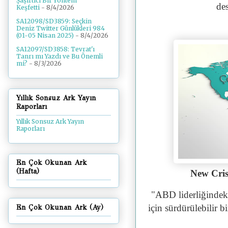
Şaşırtıcı Bir Yöntem
de
Keşfetti
- 8/4/2026
SA12098/SD3859: Seçkin
Deniz Twitter Günlükleri 984
(01-05 Nisan 2025)
- 8/4/2026
SA12097/SD3858: Tevrat'ı
Tanrı mı Yazdı ve Bu Önemli
mi?
- 8/3/2026
Yıllık Sonsuz Ark Yayın
Raporları
Yıllık Sonsuz Ark Yayın
Raporları
En Çok Okunan Ark
(Hafta)
New Cri
"ABD liderliğindek
için sürdürülebilir 
En Çok Okunan Ark (Ay)