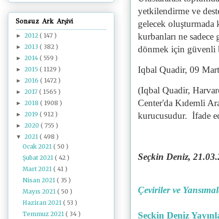
yetkilendirme ve dest
Sonsuz Ark Arşivi
gelecek oluşturmada k
kurbanları ne sadece g
2012
( 147 )
►
2013
( 382 )
►
dönmek için güvenli bi
2014
( 559 )
►
Iqbal Quadir, 09 Mar
2015
( 1129 )
►
2016
( 1472 )
►
(Iqbal Quadir, Harv
2017
( 1565 )
►
Center'da Kıdemli Ar
2018
( 1908 )
►
2019
( 912 )
kurucusudur. İfade ed
►
2020
( 755 )
►
2021
( 498 )
▼
Ocak 2021
( 50 )
Seçkin Deniz, 21.03
.
Şubat 2021
( 42 )
Mart 2021
( 41 )
Nisan 2021
( 35 )
Çeviriler ve Yansıma
Mayıs 2021
( 50 )
Haziran 2021
( 53 )
Temmuz 2021
( 34 )
Seçkin Deniz Yayınl