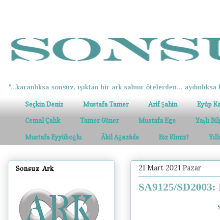
"...karanlıksa sonsuz, ışıktan bir ark salınır ötelerden... aydınlıksa k
Seçkin Deniz
Mustafa Tamer
Arif Şahin
Eyüp K
Cemal Çalık
Tamer Güner
Mustafa Ege
Yaşlı Bi
Mustafa Eyyüboğlu
Âkil Ağazâde
Biz Kimiz?
Yıl
21 Mart 2021 Pazar
Sonsuz Ark
SA9125/SD2003: M