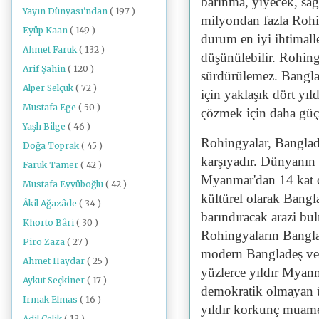
barınma, yiyecek, sağ
Yayın Dünyası'ndan
( 197 )
milyondan fazla Rohi
Eyüp Kaan
( 149 )
durum en iyi ihtimal
Ahmet Faruk
( 132 )
düşünülebilir. Rohin
Arif Şahin
( 120 )
sürdürülemez. Bangla
Alper Selçuk
( 72 )
için yaklaşık dört yıld
Mustafa Ege
( 50 )
çözmek için daha güçl
Yaşlı Bilge
( 46 )
Rohingyalar, Bangladeş
Doğa Toprak
( 45 )
karşıyadır. Dünyanın 
Faruk Tamer
( 42 )
Myanmar'dan 14 kat d
Mustafa Eyyüboğlu
( 42 )
kültürel olarak Bangla
Âkil Ağazâde
( 34 )
barındıracak arazi b
Khorto Bâri
( 30 )
Rohingyaların Banglad
Piro Zaza
( 27 )
modern Bangladeş ve
Ahmet Haydar
( 25 )
yüzlerce yıldır Myanm
Aykut Seçkiner
( 17 )
demokratik olmayan ü
Irmak Elmas
( 16 )
yıldır korkunç muame
Adil Çelik
( 13 )