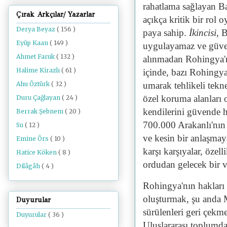
rahatlama sağlayan B
Çırak Arkçılar/ Yazarlar
açıkça kritik bir rol
Derya Beyaz
( 156 )
paya sahip.
İkincisi,
B
Eyüp Kaan
( 149 )
uygulayamaz ve güvenl
Ahmet Faruk
( 132 )
alınmadan Rohingya'n
Halime Kirazlı
( 61 )
içinde, bazı Rohingy
umarak tehlikeli tekne
Ahu Öztürk
( 32 )
özel koruma alanları
Duru Çağlayan
( 24 )
kendilerini güvende 
Berrak Şebnem
( 20 )
700.000 Arakanlı'nın
Su
( 12 )
ve kesin bir anlaşmaya 
Emine Örs
( 10 )
karşı karşıyalar, özell
Hatice Köken
( 8 )
ordudan gelecek bir v
Dilâgâh
( 4 )
Rohingya'nın hakları 
oluşturmak, şu anda
Duyurular
sürülenleri geri çekmek
Duyurular
( 36 )
Uluslararası toplumda