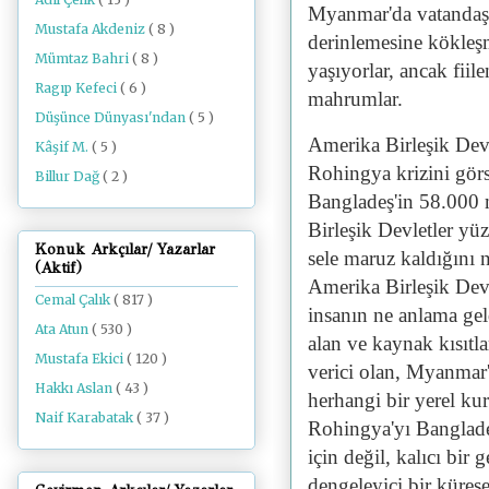
Myanmar'da vatandaşl
Mustafa Akdeniz
( 8 )
derinlemesine kökleş
Mümtaz Bahri
( 8 )
yaşıyorlar, ancak fii
Ragıp Kefeci
( 6 )
mahrumlar.
Düşünce Dünyası'ndan
( 5 )
Amerika Birleşik Dev
Kâşif M.
( 5 )
Rohingya krizini gör
Billur Dağ
( 2 )
Bangladeş'in 58.000 
Birleşik Devletler yü
Konuk Arkçılar/ Yazarlar
sele maruz kaldığını 
(Aktif)
Amerika Birleşik Devl
Cemal Çalık
( 817 )
insanın ne anlama gel
Ata Atun
( 530 )
alan ve kaynak kısıt
Mustafa Ekici
( 120 )
verici olan, Myanmar'
Hakkı Aslan
( 43 )
herhangi bir yerel ku
Naif Karabatak
( 37 )
Rohingya'yı Bangladeş
için değil, kalıcı bir
dengeleyici bir kürese