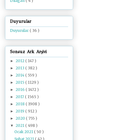
Dilâgâh
( 4 )
Duyurular
Duyurular
( 36 )
Sonsuz Ark Arşivi
2012
( 147 )
►
2013
( 382 )
►
2014
( 559 )
►
2015
( 1129 )
►
2016
( 1472 )
►
2017
( 1565 )
►
2018
( 1908 )
►
2019
( 912 )
►
2020
( 755 )
►
2021
( 498 )
▼
Ocak 2021
( 50 )
Şubat 2021
( 42 )