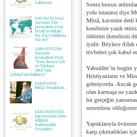
Labirenti
Sonra bunun ardından 
yolu tutasınız diye M
SA9714/SD2442:
Mûsâ, kavmine dedi k
Siyonist The
Jerusalem Post:
kendinize yazık ettini
İsrail'in Ahlakî
öldürün (kendinizi düz
Bir Dış Politikası
Var mı?
iyidir. Böylece Allah
SA8633/TG296:
tövbeleri çok kabul e
Siyonist
Jerusalem Post:
"İran, Rusya, Çin
ve Türkiye
Yahudiler’in bugün y
'ABD’nin
Çöküşü'nü Kutluyor"
Hristiyanların ve Mü
gelmiyordu. Ancak ge
SA1083/KY9-
NK42: Yoruldum...
olan karmaşa ne yazık
bir gerçeğin yansıma
sorumlusu olduğunun
SA10293/MT182:
Japonya'nın Seks
Kültürü
Yaptıklarıyla övünmek
Hakkındaki
Gerçekler
karşı çıkmadıkları iç