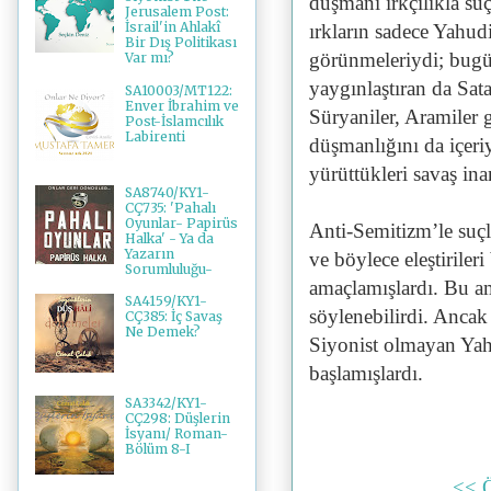
düşmanı ırkçılıkla su
Jerusalem Post:
İsrail'in Ahlakî
ırkların sadece Yahud
Bir Dış Politikası
görünmeleriydi; bugü
Var mı?
yaygınlaştıran da Sata
SA10003/MT122:
Enver İbrahim ve
Süryaniler, Aramiler 
Post-İslamcılık
Labirenti
düşmanlığını da içeriy
yürüttükleri savaş ina
SA8740/KY1-
CÇ735: 'Pahalı
Oyunlar- Papirüs
Anti-Semitizm’le suçl
Halka' - Ya da
Yazarın
ve böylece eleştiriler
Sorumluluğu-
amaçlamışlardı. Bu am
SA4159/KY1-
söylenebilirdi. Ancak
CÇ385: İç Savaş
Ne Demek?
Siyonist olmayan Yahu
başlamışlardı.
SA3342/KY1-
CÇ298: Düşlerin
İsyanı/ Roman-
Bölüm 8-I
<< 