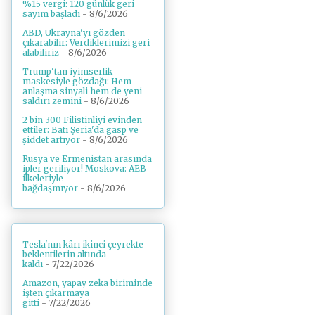
%15 vergi: 120 günlük geri
sayım başladı
- 8/6/2026
ABD, Ukrayna'yı gözden
çıkarabilir: Verdiklerimizi geri
alabiliriz
- 8/6/2026
Trump'tan iyimserlik
maskesiyle gözdağı: Hem
anlaşma sinyali hem de yeni
saldırı zemini
- 8/6/2026
2 bin 300 Filistinliyi evinden
ettiler: Batı Şeria'da gasp ve
şiddet artıyor
- 8/6/2026
Rusya ve Ermenistan arasında
ipler geriliyor! Moskova: AEB
ilkeleriyle
bağdaşmıyor
- 8/6/2026
Tesla'nın kârı ikinci çeyrekte
beklentilerin altında
kaldı
- 7/22/2026
Amazon, yapay zeka biriminde
işten çıkarmaya
gitti
- 7/22/2026