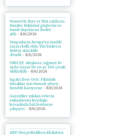
Yemen'de füze ve İHA saldırısı:
Husiler hükümet güçlerini ve
Suudi depolarını hedef
aldı
- 8/6/2026
Yangınların Avrupa'ya maddi
zararı belli oldu: Yüz binlerce
hektar alan küle
döndü
- 8/6/2026
UNICEF: Ateşkese rağmen 10
ayda Gazze'de en az 300 çocuk
öldürüldü
- 8/6/2026
İşgalci Ben-Gvir: Filistinli
tutsaklar için timsah yüzen
hendek kazıyoruz
- 8/6/2026
Gazzeliler yıkılan evlerin
enkazlarına koyduğu
kovanlarla bal üretmeye
çalışıyor
- 8/6/2026
ABD'den polisilikon ithalatına