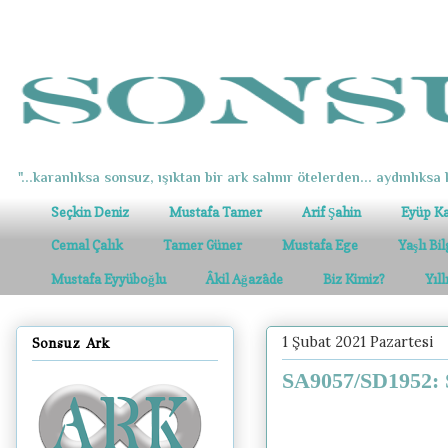
"...karanlıksa sonsuz, ışıktan bir ark salınır ötelerden... aydınlıksa k
Seçkin Deniz
Mustafa Tamer
Arif Şahin
Eyüp K
Cemal Çalık
Tamer Güner
Mustafa Ege
Yaşlı Bi
Mustafa Eyyüboğlu
Âkil Ağazâde
Biz Kimiz?
Yıl
1 Şubat 2021 Pazartesi
Sonsuz Ark
SA9057/SD1952: S