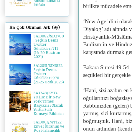
Müslümanlarla
İttifakı
birlikte mücadele etm
‘New Age’ dini olarak 
En Çok Okunan Ark (Ay)
Diyalog’ adı altında 
Hristiyanlık-Müslüma
SA10082/SD2700
: Seçkin Deniz
Budizm’in ve Hinduzim
Twitter
Günlükleri 711
karşısında durmak ger
(16-20 Haziran
2021)
SA12031/SD3822:
Bakara Suresi 49-54. 
Seçkin Deniz
Twitter
seçtikleri bir gerçekl
Günlükleri 970
(21-25 Ocak 2025)
‘Hani, sizi azabın en 
SA3248/KY33-
oğullarınızı boğazlay
YO118: Bir New
York Times
Rabbinizden (gelen) b
Başyazısı Olarak
Yurtta Sulh
yarmış, sizi kurtarmış
Konseyi Bildirisi
boğmuştuk. Hani, biz M
SA10003/MT122:
Enver İbrahim ve
onun ardından (kendin
Post-İslamcılık