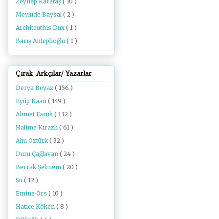
Zeynep Karataş
( 10 )
Mevlude Baysal
( 2 )
Architeuthis Dux
( 1 )
Barış Anteplioğlu
( 1 )
Çırak Arkçılar/ Yazarlar
Derya Beyaz
( 156 )
Eyüp Kaan
( 149 )
Ahmet Faruk
( 132 )
Halime Kirazlı
( 61 )
Ahu Öztürk
( 32 )
Duru Çağlayan
( 24 )
Berrak Şebnem
( 20 )
Su
( 12 )
Emine Örs
( 10 )
Hatice Köken
( 8 )