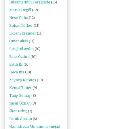
Hüsameddin Ferzîzâde
(15)
Merve Özgül
(12)
Neşe Yıldız
(12)
Bahar Türker
(11)
Ekrem Ergüder
(11)
Ömer Altaş
(11)
Ertuğrul Aydın
(10)
Esra Öztürk
(10)
Fatih Er
(10)
Heca Ris
(10)
Zeynep Karataş
(10)
Kemal Taner
(9)
Talip Gümüş
(8)
Yusuf Özhan
(8)
İlker Erinç
(7)
Faruk Önalan
(6)
Hamidreza Mohammesnejad