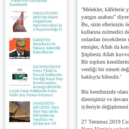
"Patterson Varsayımı"
Kanıtlandı
‘Melekler, kâfirlerin 
SA8411/TG281:
yangın azabını” diyere
ABD'nin Rejim
Değiştirme
Bu, sizin ellerinizin 
Operasyonları'nı
n Başarısızlığı-II
kullarına zulmedici d
onlardan öncekilerin 
SA80/PZ6:
Menderes’in
etmişler, Allah da ke
Yakası/ Askerlik
Hatırâlarım
Şüphesiz Allah kuvvet
Bir toplum kendilerin
SA12096/EK148:
verdiği bir nimeti değ
Peter Thiel'in
Deccal Hakkında
hakkıyla bilendir.’
Verdiği Kayıt Dışı
Konferanslar,
Armageddon'da
n Çok Onun Hakkında Daha
Biz kendimizde olanı
Fazla Şey Ortaya Koyuyor
direnişimiz ve devam 
SA5617/KY57-
iyileriyle değiştirm
AHCZD81: Sûre
Sûre Kur'an'da
Mü'minlerin
Vasıfları 44:
27 Temmuz 2019 Cumar
En'âm (44-55)