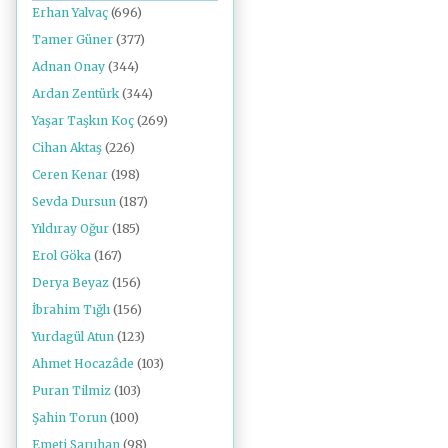
Erhan Yalvaç
(696)
Tamer Güner
(377)
Adnan Onay
(344)
Ardan Zentürk
(344)
Yaşar Taşkın Koç
(269)
Cihan Aktaş
(226)
Ceren Kenar
(198)
Sevda Dursun
(187)
Yıldıray Oğur
(185)
Erol Göka
(167)
Derya Beyaz
(156)
İbrahim Tığlı
(156)
Yurdagül Atun
(123)
Ahmet Hocazâde
(103)
Puran Tilmiz
(103)
Şahin Torun
(100)
Emeti Saruhan
(98)