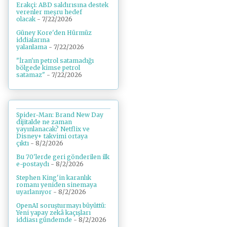
Erakçi: ABD saldırısına destek
verenler meşru hedef
olacak
- 7/22/2026
Güney Kore'den Hürmüz
iddialarına
yalanlama
- 7/22/2026
"İran'ın petrol satamadığı
bölgede kimse petrol
satamaz"
- 7/22/2026
Spider-Man: Brand New Day
dijitalde ne zaman
yayınlanacak? Netflix ve
Disney+ takvimi ortaya
çıktı
- 8/2/2026
Bu 70'lerde geri gönderilen ilk
e-postaydı
- 8/2/2026
Stephen King'in karanlık
romanı yeniden sinemaya
uyarlanıyor
- 8/2/2026
OpenAI soruşturmayı büyüttü:
Yeni yapay zekâ kaçışları
iddiası gündemde
- 8/2/2026