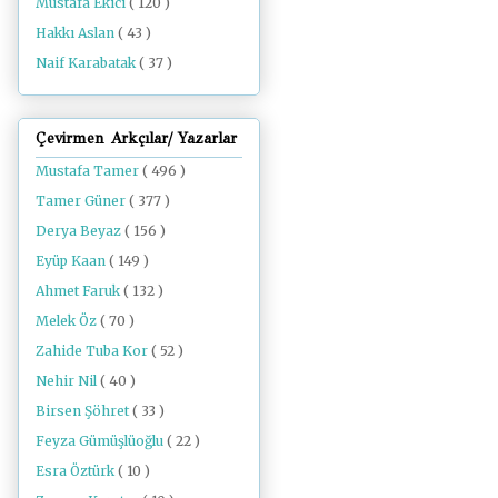
Mustafa Ekici
( 120 )
Hakkı Aslan
( 43 )
Naif Karabatak
( 37 )
Çevirmen Arkçılar/ Yazarlar
Mustafa Tamer
( 496 )
Tamer Güner
( 377 )
Derya Beyaz
( 156 )
Eyüp Kaan
( 149 )
Ahmet Faruk
( 132 )
Melek Öz
( 70 )
Zahide Tuba Kor
( 52 )
Nehir Nil
( 40 )
Birsen Şöhret
( 33 )
Feyza Gümüşlüoğlu
( 22 )
Esra Öztürk
( 10 )