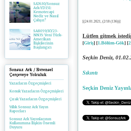
SA7630/Sonsuz
Ark-YD151:
Kemoterapi
Nedir ve Nasıl
Çalışır?
[(24.01.2021, (2/18 (136))]
SA8059/KY23-
Lütfen gitmek istedi
NN35: Yeni Türk-
Amerikan
[
Giriş
] [
1.Bölüm-Gök
] [
2
İlişkilerinin
Başlangıcı
Seçkin Deniz, 01.02
Sonsuz Ark / Evrensel
Sıkıntı
Çerçeveye Yolculuk
Yazarların Özgeçmişleri
Seçkin Deniz Yayınl
Konuk Yazarların Özgeçmişleri
Çırak Yazarların Özgeçmişleri
Yıllık Sonsuz Ark Yayın
Raporları
Sonsuz Ark Yayınlarının
Kullanımına İlişkin Önemli
Duyuru