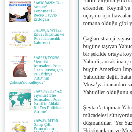
Yarın Virginia yolcu
SA638/AS52: 'One
erkenden ‘Keymâ’ya b
Minute'
Fenomeni -
uçuşum için havaalan
Recep Tayyip
Erdoğan
romana olduğu gibi 
SA10003/MT122:
Enver İbrahim ve
Çağları strateji, siyas
Post-İslamcılık
Labirenti
bugüne taşıyan Yahudi
bir şekilde ortaya ko
SA8633/TG296:
Yahudi, ancak inanç o
Siyonist
Jerusalem Post:
bugün Amerikan İmpa
"İran, Rusya, Çin
ve Türkiye
Yahudiler değil, hatt
'ABD’nin
Çöküşü'nü Kutluyor"
Musa’ya inananları sa
SA9714/SD2442:
Yahudiler olduğunu 
Siyonist The
Jerusalem Post:
İsrail'in Ahlakî
Şeytan’a tapınan Yahu
Bir Dış Politikası
Var mı?
mücadelesi sürüyord
SA9639/MT48:
düşmandılar. ‘Yer Yaz
Garip Çift:
Franco'nun
Hristiyanların ve Müsl