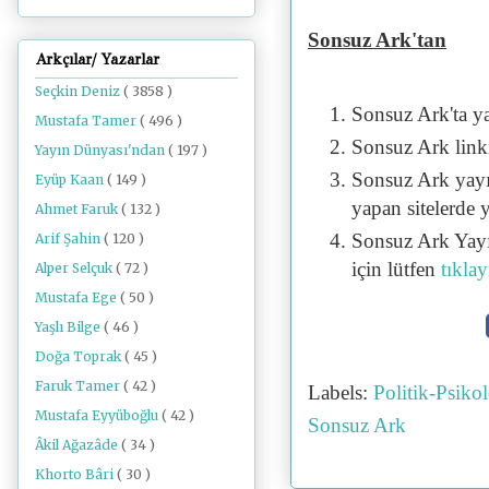
Sonsuz Ark'tan
Arkçılar/ Yazarlar
Seçkin Deniz
( 3858 )
Sonsuz Ark'ta y
Mustafa Tamer
( 496 )
Sonsuz Ark linki 
Yayın Dünyası'ndan
( 197 )
Sonsuz Ark yayı
Eyüp Kaan
( 149 )
yapan sitelerde 
Ahmet Faruk
( 132 )
Sonsuz Ark Yayı
Arif Şahin
( 120 )
için lütfen
tıklay
Alper Selçuk
( 72 )
Mustafa Ege
( 50 )
Yaşlı Bilge
( 46 )
Doğa Toprak
( 45 )
Faruk Tamer
( 42 )
Labels:
Politik-Psik
Mustafa Eyyüboğlu
( 42 )
Sonsuz Ark
Âkil Ağazâde
( 34 )
Khorto Bâri
( 30 )