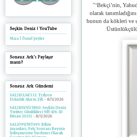
"‘Bekçi’nin, Yahud
olarak tanımladığını
bunun da kökleri ve uz
Üstünlükçülük
Seçkin Deniz | YouTube
Mıra | Öznel Şeyler
Sonsuz Ark'ı Paylaşır
mısın?
Sonsuz Ark Gündemi
SA12101/AF132: Trilyon
Dolarlık Alarm Zili
- 8/5/2026
SA12100/SD3860: Seçkin Deniz
Twitter Günlükleri 985 (06-10
Nisan 2025)
- 8/5/2026
SA12099/MT495: Bilim
insanları, Felç Sonrası Beynin
İyileşmesine Yardımcı Olacak