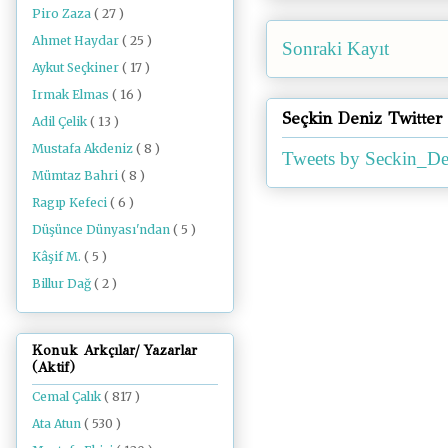
Piro Zaza
( 27 )
Ahmet Haydar
( 25 )
Sonraki Kayıt
Aykut Seçkiner
( 17 )
Irmak Elmas
( 16 )
Seçkin Deniz Twitter
Adil Çelik
( 13 )
Mustafa Akdeniz
( 8 )
Tweets by Seckin_De
Mümtaz Bahri
( 8 )
Ragıp Kefeci
( 6 )
Düşünce Dünyası'ndan
( 5 )
Kâşif M.
( 5 )
Billur Dağ
( 2 )
Konuk Arkçılar/ Yazarlar
(Aktif)
Cemal Çalık
( 817 )
Ata Atun
( 530 )