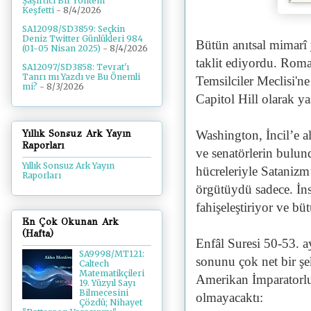
Şaşırtıcı Bir Yöntem
Keşfetti
- 8/4/2026
SA12098/SD3859: Seçkin
Deniz Twitter Günlükleri 984
Bütün anıtsal mimarî
(01-05 Nisan 2025)
- 8/4/2026
taklit ediyordu. Roma
SA12097/SD3858: Tevrat'ı
Tanrı mı Yazdı ve Bu Önemli
Temsilciler Meclisi'
mi?
- 8/3/2026
Capitol Hill olarak y
Yıllık Sonsuz Ark Yayın
Washington, İncil’e a
Raporları
ve senatörlerin bulu
Yıllık Sonsuz Ark Yayın
hücreleriyle Sataniz
Raporları
örgütüydü sadece. İns
fahişeleştiriyor ve büt
En Çok Okunan Ark
(Hafta)
Enfâl Suresi 50-53. ay
SA9998/MT121:
sonunu çok net bir şek
Caltech
Matematikçileri
Amerikan İmparatorlu
19. Yüzyıl Sayı
Bilmecesini
olmayacaktı:
Çözdü; Nihayet