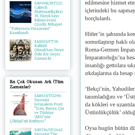
edilmesine hizmet etm
SA9998/MT121:
Caltech
içlerindeki bu sapmay
Matematikçileri
19. Yüzyıl Sayı
borçlulardı.
Bilmecesini
Çözdü; Nihayet
"Patterson Varsayımı"
Kanıtlandı
Hitler’in şahsında ke
somutlaştırıp haklı o
SA1001/FT36:
Kaliteli
Roma-Germen İmparat
Günah’tan Öteye
Öyle Bir Geçer
İmparatorluğu’na hesa
Zaman ki
insanlığı gettolara sık
ırkdaşlarına da hesap 
En Çok Okunan Ark (Tüm
Zamanlar)
‘Bekçi’nin, Yahudiler
tanımladığını ve ‘Üst
SA8633/TG296:
Siyonist
da kökleri ve uzantıla
Jerusalem Post:
"İran, Rusya, Çin
Üstünlükçülük’ olduğu
ve Türkiye
'ABD’nin
Çöküşü'nü Kutluyor"
Oysa bugün bütün dün
SA9714/SD2442:
Siyonist The