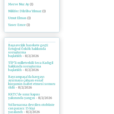
Merve Nur Ay
(1)
Nilüfer Dilrûba Yılmaz
(1)
Umut Elmas
(1)
Yaser Emre
(1)
Başsavcılık harekete geçti:
Ertuğrul Özkök hakkında
soruşturma
başlatıldı
- 8/2/2026
TİP'li milletvekili Sera Kadıgil
hakkında soruşturma
başlatıldı
- 8/2/2026
Bayrampaşa'da kavgayı
ayırmaya çalışan esnaf
kurşunun isabet etmesi sonucu
öldü
- 8/2/2026
KKTC'de sınır kapısı
yakınında yangın
- 8/2/2026
Yol kenarına devrilen otobüste
can pazarı: 15 kişi
yaralandı
- 8/2/2026