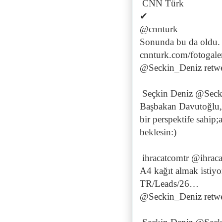
CNN Türk
✔
@cnnturk
Sonunda bu da oldu. 
cnnturk.com/fotogal
@Seckin_Deniz retwe
Seçkin Deniz @Seck
Başbakan Davutoğlu,ö
bir perspektife sahip
beklesin:)
ihracatcomtr @ihrac
A4 kağıt almak istiy
TR/Leads/26…
@Seckin_Deniz retwe