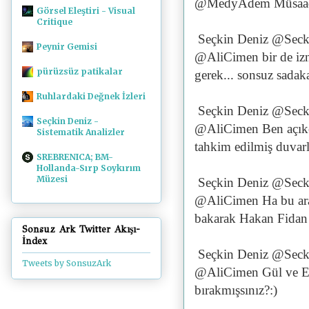
@MedyAdem Müsaaden
Görsel Eleştiri - Visual
Critique
Seçkin Deniz @Seck
Peynir Gemisi
@AliCimen bir de izn
pürüzsüz patikalar
gerek... sonsuz sadak
Ruhlardaki Değnek İzleri
Seçkin Deniz @Seck
Seçkin Deniz -
@AliCimen Ben açıkç
Sistematik Analizler
tahkim edilmiş duva
SREBRENICA; BM-
Hollanda-Sırp Soykırım
Müzesi
Seçkin Deniz @Seck
@AliCimen Ha bu arad
bakarak Hakan Fidan 
Sonsuz Ark Twitter Akışı-
İndex
Seçkin Deniz @Seck
Tweets by SonsuzArk
@AliCimen Gül ve E
bırakmışsınız?:)