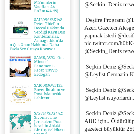
Mü'minlerin
@Seckin_Deniz retwe
Vasıfları 44:
En'âm (44-55)
Deşifre Programı @D
SA12096/EK148:
Peter Thiel'in
Azeri Gazeteci Alesge
Deccal Hakkında
Verdiği Kayıt Dışı
yapmak istedi @desif
Konferanslar,
Armageddon'da
pic.twitter.com/h0b
n Çok Onun Hakkında Daha
Fazla Şey Ortaya Koyuyor
@Seckin_Deniz retwe
SA638/AS52: 'One
Minute'
Seçkin Deniz @Seck
Fenomeni -
Recep Tayyip
@Leylist Cemaatin Kıl
Erdoğan
SA10003/MT122:
Seçkin Deniz @Seck
Enver İbrahim ve
Post-İslamcılık
@Leylist istiyorlardı..
Labirenti
Seçkin Deniz @Seck
SA9714/SD2442:
Siyonist The
ABD için.. Öldürülüp 
Jerusalem Post:
İsrail'in Ahlakî
gazeteci büyüktür 250
Bir Dış Politikası