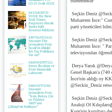
bilmemektir"
(21-25 Ocak 2025)
SA3248/KY33-
Seçkin Deniz @Seck
YO118: Bir New
Muharrem İnce:" Cumh
York Times
Başyazısı Olarak
parti yöneticileri bil
Yurtta Sulh
Konseyi Bildirisi
SA9714/SD2442:
Seçkin Deniz @Seck
Siyonist The
Jerusalem Post:
Muharrem İnce: " Part
İsrail'in Ahlakî
Bir Dış Politikası
televizyondan öğren
Var mı?
SA10003/MT122:
Derya Yanık @Dery
Enver İbrahim ve
Post-İslamcılık
Genel Başkan'a (740 
Labirenti
İnce'nin aldığı oy KK 
@Seckin_Deniz retwe
SA8633/TG296:
Siyonist
Jerusalem Post:
"İran, Rusya, Çin
Seçkin Deniz @Seck
ve Türkiye
'ABD’nin
Analoji Of Kılıçdaroğ
Çöküşü'nü Kutluyor"
Kore'nin kurultayı de