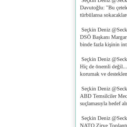
Seçkin Deniz @Seck
Davutoğlu: "Bu çetele
türbülansa sokacaklar
Seçkin Deniz @Seck
DSÖ Başkanı Margaret 
binde fazla kişinin int
Seçkin Deniz @Seck
Hiç de önemli değil..
korumak ve destekleme
Seçkin Deniz @Seck
ABD Temsilciler Mecli
suçlamasıyla hedef alm
Seçkin Deniz @Seck
NATO Zirve Toplantısı 