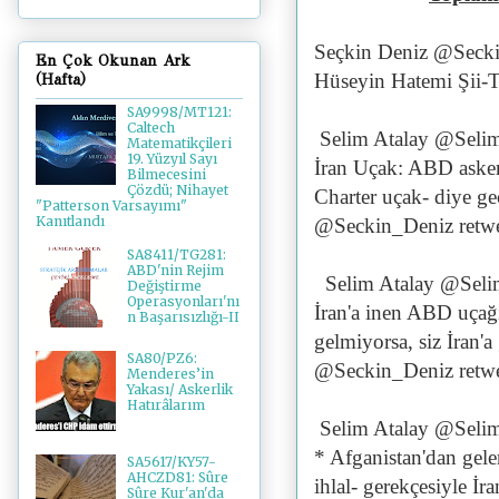
Seçkin Deniz @Seck
En Çok Okunan Ark
Hüseyin Hatemi Şii-Tr
(Hafta)
SA9998/MT121:
Caltech
Selim Atalay @Seli
Matematikçileri
19. Yüzyıl Sayı
İran Uçak: ABD askeri
Bilmecesini
Çözdü; Nihayet
Charter uçak- diye g
"Patterson Varsayımı"
Kanıtlandı
@Seckin_Deniz retwe
SA8411/TG281:
ABD'nin Rejim
Selim Atalay @Sel
Değiştirme
Operasyonları'nı
İran'a inen ABD uçağı
n Başarısızlığı-II
gelmiyorsa, siz İran'a 
SA80/PZ6:
@Seckin_Deniz retwe
Menderes’in
Yakası/ Askerlik
Hatırâlarım
Selim Atalay @Seli
* Afganistan'dan gele
SA5617/KY57-
AHCZD81: Sûre
ihlal- gerekçesiyle İr
Sûre Kur'an'da