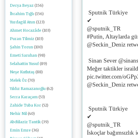
Derya Beyaz
(156)
Sputnik Türkiye
İbrahim Tığlı
(156)
✔
Yurdagül Atun
(123)
@sputnik_TR
Ahmet Hocazâde
(103)
#Putin, Altaylarda gün
Puran Tilmiz
(103)
@Seckin_Deniz retwe
Şahin Torun
(100)
Emeti Saruhan
(98)
Sinan Sever @sinans
Selahattin Yusuf
(89)
Meğer taktikler isra
Neşe Kutlutaş
(88)
pic.twitter.com/oG
Melek Öz
(70)
@Seckin_Deniz retwe
Yıldız Ramazanoğlu
(62)
Serra Karaçam
(53)
Zahide Tuba Kor
(52)
Sputnik Türkiye
Nehir Nil
(40)
✔
Abdülaziz Tantik
(39)
@sputnik_TR
Emin Emre
(36)
İskoçlar bağımsızlık i