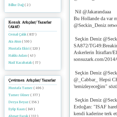
Billur Dağ
( 2 )
Nil @Jakarandaaa
Bu Hollande da var mı
Konuk Arkçılar/ Yazarlar
@Seckin_Deniz retwe
(Aktif)
Cemal Çalık
( 817 )
Seçkin Deniz @Seck
Ata Atun
( 530 )
SA872/TG49:Breaking t
Mustafa Ekici
( 120 )
Askerlerin İtiraflar
Hakkı Aslan
( 43 )
sonsuzark.com/2014
Naif Karabatak
( 37 )
Seçkin Deniz @Seck
@_Cabbar_ Hepsi CHP
Çevirmen Arkçılar/ Yazarlar
'temizleyeceğim" sözü
Mustafa Tamer
( 496 )
Tamer Güner
( 377 )
Seçkin Deniz @Seck
Derya Beyaz
( 156 )
Erdoğan: "ISAF harek
Eyüp Kaan
( 149 )
kendi kaderine terk e
Ahmet Faruk
( 132 )