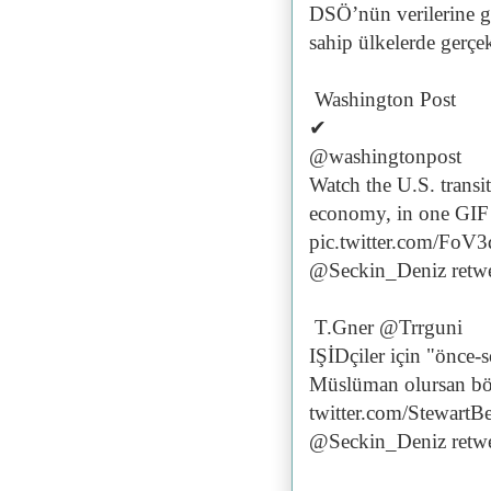
DSÖ’nün verilerine gö
sahip ülkelerde gerçek
Washington Post
✔
@washingtonpost
Watch the U.S. transi
economy, in one GI
pic.twitter.com/FoV
@Seckin_Deniz retwe
T.Gner @Trrguni
IŞİDçiler için "önce-s
Müslüman olursan b
twitter.com/Stewart
@Seckin_Deniz retwe