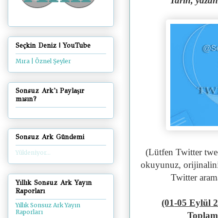
“Tarih, yazan
Seçkin Deniz | YouTube
Mıra | Öznel Şeyler
Sonsuz Ark'ı Paylaşır
mısın?
Sonsuz Ark Gündemi
(Lütfen Twitter twe
Yükleniyor...
okuyunuz, orijinalin
Twitter aram
Yıllık Sonsuz Ark Yayın
Raporları
(01
-05 Eylül
2
Yıllık Sonsuz Ark Yayın
Raporları
Topla