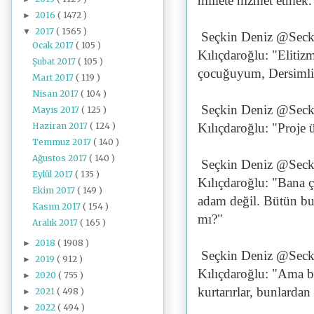
millete hizmet etmek.
2016
( 1472 )
►
2017
( 1565 )
▼
Seçkin Deniz @Seck
Ocak 2017
( 105 )
Kılıçdaroğlu: "Eliti
Şubat 2017
( 105 )
çocuğuyum, Dersimli
Mart 2017
( 119 )
Nisan 2017
( 104 )
Seçkin Deniz @Seck
Mayıs 2017
( 125 )
Haziran 2017
( 124 )
Kılıçdaroğlu: "Proje ü
Temmuz 2017
( 140 )
Ağustos 2017
( 140 )
Seçkin Deniz @Seck
Eylül 2017
( 135 )
Kılıçdaroğlu: "Bana ç
Ekim 2017
( 149 )
adam değil. Bütün bu p
Kasım 2017
( 154 )
mı?"
Aralık 2017
( 165 )
2018
( 1908 )
►
Seçkin Deniz @Seck
2019
( 912 )
►
Kılıçdaroğlu: "Ama bir
2020
( 755 )
►
kurtarırlar, bunlardan
2021
( 498 )
►
2022
( 494 )
►