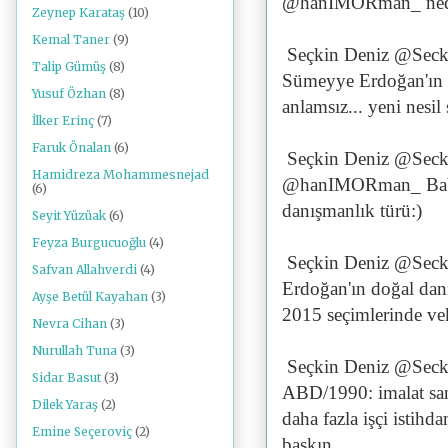
@hanIMORman_ ne
Zeynep Karataş
(10)
Kemal Taner
(9)
Seçkin Deniz @Seck
Talip Gümüş
(8)
Sümeyye Erdoğan'ın 1
Yusuf Özhan
(8)
anlamsız... yeni nesil 
İlker Erinç
(7)
Faruk Önalan
(6)
Seçkin Deniz @Seck
Hamidreza Mohammesnejad
@hanIMORman_ Baban
(6)
danışmanlık türü:)
Seyit Yüzüak
(6)
Feyza Burgucuoğlu
(4)
Seçkin Deniz @Seck
Safvan Allahverdi
(4)
Erdoğan'ın doğal dan
Ayşe Betül Kayahan
(3)
2015 seçimlerinde vek
Nevra Cihan
(3)
Nurullah Tuna
(3)
Seçkin Deniz @Seck
Sidar Basut
(3)
ABD/1990: imalat sana
Dilek Yaraş
(2)
daha fazla işçi istihd
Emine Seçeroviç
(2)
baskın