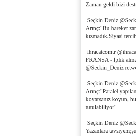
Zaman geldi bizi deste
Seçkin Deniz @Seck
Arınç:"Bu hareket za
kızmadık.Siyasi terci
ihracatcomtr @ihrac
FRANSA - İplik almak
@Seckin_Deniz retwe
Seçkin Deniz @Seck
Arınç:"Paralel yapıla
koyarsanız koyun, bug
tutulabiliyor"
Seçkin Deniz @Seck
Yazanlara tavsiyem;ş