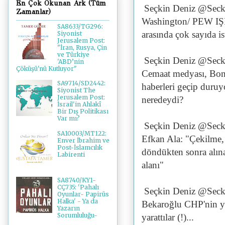
En Çok Okunan Ark (Tüm
Seçkin Deniz @Seck
Zamanlar)
Washington/ PEW IŞİD
SA8633/TG296:
arasında çok sayıda is
Siyonist
Jerusalem Post:
"İran, Rusya, Çin
ve Türkiye
Seçkin Deniz @Seck
'ABD’nin
Çöküşü'nü Kutluyor"
Cemaat medyası, Bonz
SA9714/SD2442:
haberleri geçip duruy
Siyonist The
Jerusalem Post:
neredeydi?
İsrail'in Ahlakî
Bir Dış Politikası
Var mı?
Seçkin Deniz @Seck
SA10003/MT122:
Efkan Ala: "Çekilme, 
Enver İbrahim ve
Post-İslamcılık
döndükten sonra alına
Labirenti
alanı"
SA8740/KY1-
CÇ735: 'Pahalı
Seçkin Deniz @Seck
Oyunlar- Papirüs
Halka' - Ya da
Bekaroğlu CHP'nin yen
Yazarın
Sorumluluğu-
yarattılar (!)...