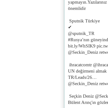
yapmayın.Yazılarınız i
önemlidir
Sputnik Türkiye
✔
@sputnik_TR
#Rusya’nın güneyinde 
bit.ly/WhSIK9 pic.t
@Seckin_Deniz retwe
ihracatcomtr @ihrac
UN değirmeni almak i
TR/Leads/26…
@Seckin_Deniz retwe
Seçkin Deniz @Seck
Bülent Arınç'ın gözler