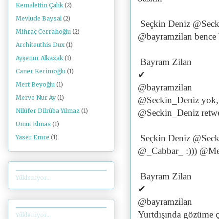
Kemalettin Çalık
(2)
Mevlude Baysal
(2)
Seçkin Deniz @Seck
Mihraç Cerrahoğlu
(2)
@bayramzilan bence b
Architeuthis Dux
(1)
Ayşenur Alkazak
(1)
Bayram Zilan
Caner Kerimoğlu
(1)
✔
Mert Beyoğlu
(1)
@bayramzilan
Merve Nur Ay
(1)
@Seckin_Deniz yok, 
Nilüfer Dilrûba Yılmaz
(1)
@Seckin_Deniz retwe
Umut Elmas
(1)
Seçkin Deniz @Seck
Yaser Emre
(1)
@_Cabbar_ :))) @
Bayram Zilan
Yükleniyor...
✔
@bayramzilan
Yurtdışında gözüme ça
Yükleniyor...