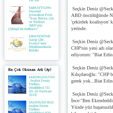
Var mı?
SA8633/TG296:
Seçkin Deniz @Seck
Siyonist
ABD öncülüğünde NAT
Jerusalem Post:
"İran, Rusya, Çin
'çekirdek koalisyon' 
ve Türkiye
'ABD’nin
yerinde.
Çöküşü'nü Kutluyor"
SA9639/MT48:
Garip Çift:
Seçkin Deniz @Seck
Franco'nun
Müslümanlarla
CHP'nin yeni adı olan
İttifakı
ediyorum: "Biat Edin Y
Seçkin Deniz @Seck
En Çok Okunan Ark (Ay)
Kılıçdaroğlu: "CHP b
SA10082/SD2700
gerek yok...Biat Edin 
: Seçkin Deniz
Twitter
Günlükleri 711
(16-20 Haziran
Seçkin Deniz @Seck
2021)
İnce:"Ben Ekmeleddi
SA12031/SD3822:
Seçkin Deniz
Yüzde yüz başarısızl
Twitter
Günlükleri 970