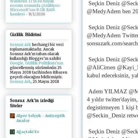
Windows 11'in en büyük
Seçkin Deniz @Seck
sorunu sonunda çözülüyor:
Microsoft'tan 8 GB RAM
@MedyAdem ben 2009
hamlesi
- 8/1/2026
Seçkin Deniz @Seck
@MedyAdem Twitter gü
Gizlilik Bildirimi
sonsuzark.com/searc
Sonsuz Ark
herhangi bir veri
toplamamaktadır. Ancak
Sonsuz Ark'ın taban olarak
Seçkin Deniz @Seck
kullandığı Blogger'ın sahibi
Google, Gizlilik Politikası'nın
@AliCimen @Kayi_Han
güncellenmiş sürümünün 25
Mayıs 2018 tarihinden itibaren
kabul edeceksiniz, ya
geçerli olacağını bildirmiştir.
Sonsuz Ark
, 25 Mayıs 2018
Adem YILMAZ @M
4 yıldır twitter'dayim
Sonsuz Ark'in izlediği
Siteler
degistirmeyen 1 kişi 
@Seckin_Deniz retwe
Alper Selçuk - Antiseptik
Anafor
Seçkin Deniz @Seck
Ağaçtaki Ev