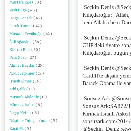
Mustafa Ege
( 50 )
Seçkin Deniz @Seck
Yaşlı Bilge
( 46 )
Kılıçdaroğlu: "Allah, 
Doğa Toprak
( 45 )
hem Allah'a hem Darv
Faruk Tamer
( 42 )
Mustafa Eyyüboğlu
( 42 )
Seçkin Deniz @Seck
Âkil Ağazâde
( 34 )
CHP'deki tiyatro sona
Khorto Bâri
( 30 )
Kılıçdaroğlu, bugün ya
Piro Zaza
( 27 )
Ahmet Haydar
( 25 )
Seçkin Deniz @Seck
Aykut Seçkiner
( 17 )
Cardiff'te akşam ye
Irmak Elmas
( 16 )
Barack Obama ile yan
Adil Çelik
( 13 )
Mustafa Akdeniz
( 8 )
Sonsuz Ark @Sonsu
Mümtaz Bahri
( 8 )
Sonsuz Ark:SA872/TG
Ragıp Kefeci
( 6 )
Kırmak:İsrailli Asker
sonsuzark.com/2014
Düşünce Dünyası'ndan
( 5 )
@Seckin_Deniz retwe
Kâşif M.
( 5 )