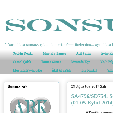
"...karanlıksa sonsuz, ışıktan bir ark salınır ötelerden... aydınlıksa k
Seçkin Deniz
Mustafa Tamer
Arif Şahin
Eyüp K
Cemal Çalık
Tamer Güner
Mustafa Ege
Yaşlı Bi
Mustafa Eyyüboğlu
Âkil Ağazâde
Biz Kimiz?
Yıl
29 Ağustos 2017 Salı
Sonsuz Ark
SA4796/SD754: Se
(01-05 Eylül 2014