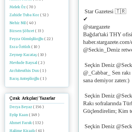
Melek Öz
( 70 )
Star Gazetesi
🇹🇷
Zahide Tuba Kor
( 52 )
✔
Nehir Nil
( 40 )
@stargazete
Birsen Şöhret
( 33 )
Bağdat'taki THY ofis
Feyza Gümüşlüoğlu
( 22 )
haber.stargazete.com
Esra Öztürk
( 10 )
@Seckin_Deniz retwe
Zeynep Karataş
( 10 )
Mevlude Baysal
( 2 )
Seçkin Deniz @Seck
Architeuthis Dux
( 1 )
@_Cabbar_ Sen rakı ma
Barış Anteplioğlu
( 1 )
sana demiyor zaten:)
Seçkin Deniz @Seck
Çırak Arkçılar/ Yazarlar
Rakı sofralarında Türk
Derya Beyaz
( 156 )
Güçlendirelim; Kim t
Eyüp Kaan
( 149 )
Ahmet Faruk
( 132 )
Seçkin Deniz @Seck
Halime Kirazlı
( 61 )