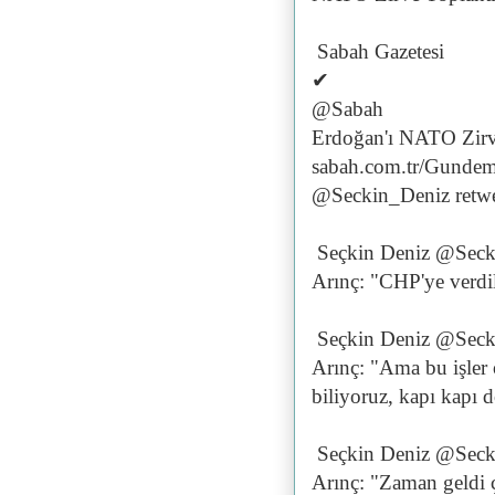
Sabah Gazetesi
✔
@Sabah
Erdoğan'ı NATO Zirv
sabah.com.tr/Gunde
@Seckin_Deniz retwe
Seçkin Deniz @Seck
Arınç: "CHP'ye verdil
Seçkin Deniz @Seck
Arınç: "Ama bu işler or
biliyoruz, kapı kapı d
Seçkin Deniz @Seck
Arınç: "Zaman geldi ç