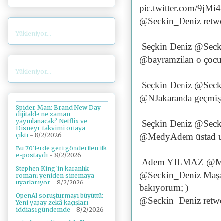
pic.twitter.com/9jMi
@Seckin_Deniz retwe
Yükleniyor...
Seçkin Deniz @Seck
@bayramzilan o çocuk
Yükleniyor...
Seçkin Deniz @Seck
@NJakaranda geçmiş 
Spider-Man: Brand New Day
dijitalde ne zaman
yayınlanacak? Netflix ve
Seçkin Deniz @Seck
Disney+ takvimi ortaya
@MedyAdem üstad uza
çıktı
- 8/2/2026
Bu 70'lerde geri gönderilen ilk
e-postaydı
- 8/2/2026
Adem YILMAZ @M
Stephen King'in karanlık
@Seckin_Deniz Maşal
romanı yeniden sinemaya
uyarlanıyor
- 8/2/2026
bakıyorum; )
OpenAI soruşturmayı büyüttü:
@Seckin_Deniz retwe
Yeni yapay zekâ kaçışları
iddiası gündemde
- 8/2/2026