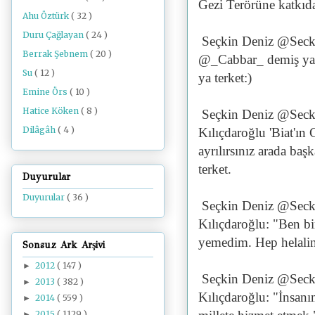
Gezi Terörüne katkıda 
Ahu Öztürk
( 32 )
Duru Çağlayan
( 24 )
Seçkin Deniz @Seck
Berrak Şebnem
( 20 )
@_Cabbar_ demiş ya o
Su
( 12 )
ya terket:)
Emine Örs
( 10 )
Hatice Köken
( 8 )
Seçkin Deniz @Seck
Dilâgâh
( 4 )
Kılıçdaroğlu 'Biat'ın
ayrılırsınız arada ba
terket.
Duyurular
Duyurular
( 36 )
Seçkin Deniz @Seck
Kılıçdaroğlu: "Ben 
yemedim. Hep helali
Sonsuz Ark Arşivi
2012
( 147 )
►
Seçkin Deniz @Seck
2013
( 382 )
►
Kılıçdaroğlu: "İnsanı
2014
( 559 )
►
2015
( 1129 )
►