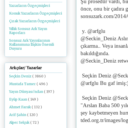
Şu prosedür vardı, bir
Yazarların Özgeçmişleri
önce, onu bir çadıra 
Konuk Yazarların Özgeçmişleri
sonsuzark.com/2014
Çırak Yazarların Özgeçmişleri
Yıllık Sonsuz Ark Yayın
y. @arfglu
Raporları
@Seckin_Deniz Aslınd
Sonsuz Ark Yayınlarının
Kullanımına İlişkin Önemli
çıkarma.. Veya insanl
Duyuru
bakıldığında.
@Seckin_Deniz retwe
Arkçılar/ Yazarlar
Seçkin Deniz @Seck
Seçkin Deniz
( 3860 )
@arfglu Bu gaf imiş:
Mustafa Tamer
( 496 )
Yayın Dünyası'ndan
( 197 )
Seçkin Deniz @Seck
Eyüp Kaan
( 149 )
"Arslan Baba 500 yıld
Ahmet Faruk
( 132 )
şey kaybetmeyen hur
Arif Şahin
( 120 )
tded.org.tr/images/l
Alper Selçuk
( 72 )