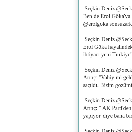
Seçkin Deniz @Seck
Ben de Erol Göka'ya
@erolgoka sonsuzar
Seçkin Deniz @Seck
Erol Göka hayalindek
ihtiyacı yeni Türkiye
Seçkin Deniz @Seck
Arınç: "Vahiy mi geld
saçıldı. Bizim gözüm
Seçkin Deniz @Seck
Arınç: " AK Parti'den 
yapıyor' diye bana bi
Seçkin Deniz @Seck