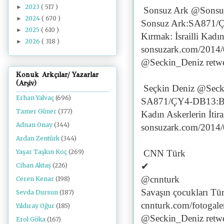
2023
( 517 )
►
Sonsuz Ark @Sonsu
2024
( 670 )
►
Sonsuz Ark:SA871/ÇY
2025
( 610 )
►
Kırmak: İsrailli Kadın 
2026
( 318 )
►
sonsuzark.com/2014
@Seckin_Deniz retwe
Konuk Arkçılar/ Yazarlar
(Arşiv)
Seçkin Deniz @Seck
Erhan Yalvaç
(696)
SA871/ÇY4-DB13:Break
Tamer Güner
(377)
Kadın Askerlerin İti
Adnan Onay
(344)
sonsuzark.com/2014
Ardan Zentürk
(344)
CNN Türk
Yaşar Taşkın Koç
(269)
✔
Cihan Aktaş
(226)
@cnnturk
Ceren Kenar
(198)
Savaşın çocukları Tür
Sevda Dursun
(187)
cnnturk.com/fotogal
Yıldıray Oğur
(185)
@Seckin_Deniz retwe
Erol Göka
(167)