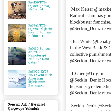
SA4159/KY1-
CÇ385: İç Savaş
Max Keiser @maxkei
Ne Demek?
Radical Islam has gon
blockbuster franchis
SA3342/KY1-
@Seckin_Deniz retwe
CÇ298: Düşlerin
İsyanı/ Roman-
Bölüm 8-I
Ben White @benaby
In the West Bank & Gaz
SA7630/Sonsuz
Ark-YD151:
collective punishment
Kemoterapi
Nedir ve Nasıl
@Seckin_Deniz retwe
Çalışır?
SA8059/KY23-
T.Gner @Trrguni
NN35: Yeni Türk-
Amerikan
@Seckin_Deniz Hocam
İlişkilerinin
Başlangıcı
hepsini seyredemedim
@Seckin_Deniz retwe
Sonsuz Ark / Evrensel
Seçkin Deniz @Seck
Çerçeveye Yolculuk