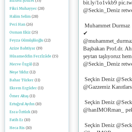
Birsen Şöhret
(33)
bit.ly/1o1vkb9 pic
Fikri Muhayyer
(28)
@Seckin_Deniz retwe
Halim Selim
(28)
Peri Han
(26)
Muhammet Durmaz
✔
Osman Ekiz
(25)
@muhammet_durma
Feyza Gümüşlüoğlu
(22)
Başbakan Prof.dr. Ah
Azize Bahtiyar
(19)
şeytan taşlıyoruz hem
Hüsameddin Ferzîzâde
(15)
@Seckin_Deniz retwe
Merve Özgül
(12)
Neşe Yıldız
(12)
Seçkin Deniz @Seck
Bahar Türker
(11)
@Gazzemiz Kanıtlarsa 
Ekrem Ergüder
(11)
Ömer Altaş
(11)
Seçkin Deniz @Seck
Ertuğrul Aydın
(10)
@hanIMORman_ pek
Esra Öztürk
(10)
Fatih Er
(10)
Seçkin Deniz @Seck
Heca Ris
(10)