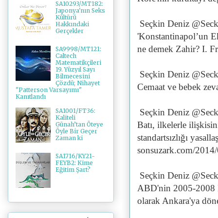
SA10293/MT182:
Japonya'nın Seks
Kültürü
Seçkin Deniz @Seck
Hakkındaki
Gerçekler
'Konstantinapol’un E
ne demek Zahir? I. F
SA9998/MT121:
Caltech
Matematikçileri
19. Yüzyıl Sayı
Seçkin Deniz @Seck
Bilmecesini
Çözdü; Nihayet
Cemaat ve bebek zeva
"Patterson Varsayımı"
Kanıtlandı
Seçkin Deniz @Seck
SA1001/FT36:
Kaliteli
Batı, ilkelerle ilişki
Günah’tan Öteye
Öyle Bir Geçer
standartsızlığı yasalla
Zaman ki
sonsuzark.com/2014
SA1716/KY21-
FEYB2: Kime
Eğitim Şart?
Seçkin Deniz @Seck
ABD'nin 2005-2008 El
olarak Ankara'ya döne