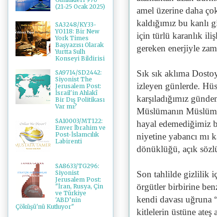
(21-25 Ocak 2025)
amel üzerine daha ç
kaldığımız bu kanlı 
SA3248/KY33-
YO118: Bir New
için türlü karanlık ili
York Times
Başyazısı Olarak
gereken enerjiyle zama
Yurtta Sulh
Konseyi Bildirisi
Sık sık aklıma Dostoy
SA9714/SD2442:
Siyonist The
izleyen günlerde. Hüs
Jerusalem Post:
İsrail'in Ahlakî
karşıladığımız günde
Bir Dış Politikası
Var mı?
Müslümanın Müslümana
SA10003/MT122:
hayal edemediğimiz bi
Enver İbrahim ve
Post-İslamcılık
niyetine yabancı mı ka
Labirenti
dönüklüğü, açık sözlü
SA8633/TG296:
Siyonist
Son tahlilde gizlilik 
Jerusalem Post:
örgütler birbirine be
"İran, Rusya, Çin
ve Türkiye
kendi davası uğruna “
'ABD’nin
Çöküşü'nü Kutluyor"
kitlelerin üstüne ateş