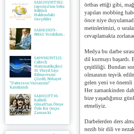
SA10293/MT182:
örtbas ettiği gibi, m
Japonya'nın Seks
Kültürü
yapılan mobbing habe
Hakkındaki
Gerçekler
önce niye duyulamadığ
metinlerimizi, o sıra
SA1083/KY9-
NK42: Yoruldum...
cevaplamakta zorlanac
Medya bu darbe sırası
SA9998/MT121:
dil kurmayı başardı. 
Caltech
çeşitliliği. Bundan s
Matematikçileri
19. Yüzyıl Sayı
olmasının teşvik edi
Bilmecesini
Çözdü; Nihayet
gelen yeni ve önemli
"Patterson Varsayımı"
Kanıtlandı
Her zamankinden daha
SA1001/FT36:
bize yaşadığımız günle
Kaliteli
Günah’tan Öteye
etmeliyiz.
Öyle Bir Geçer
Zaman ki
Darbelerden ders alma
nezih bir dili ve nezak