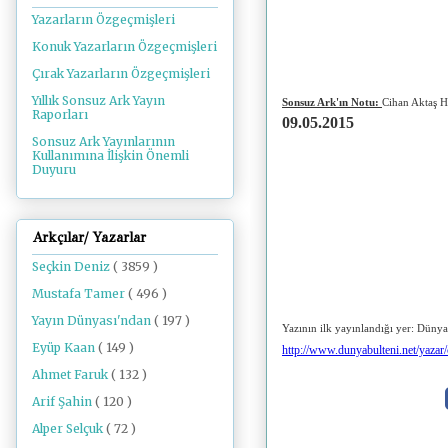
Yazarların Özgeçmişleri
Konuk Yazarların Özgeçmişleri
Çırak Yazarların Özgeçmişleri
Yıllık Sonsuz Ark Yayın
Sonsuz Ark'ın Notu:
Cihan Aktaş Ha
Raporları
09.05.2015
Sonsuz Ark Yayınlarının
Kullanımına İlişkin Önemli
Duyuru
Arkçılar/ Yazarlar
Seçkin Deniz
( 3859 )
Mustafa Tamer
( 496 )
Yayın Dünyası'ndan
( 197 )
Yazının ilk yayınlandığı yer: Dünya
Eyüp Kaan
( 149 )
http://www.dunyabulteni.net/yazar/
Ahmet Faruk
( 132 )
Arif Şahin
( 120 )
Alper Selçuk
( 72 )