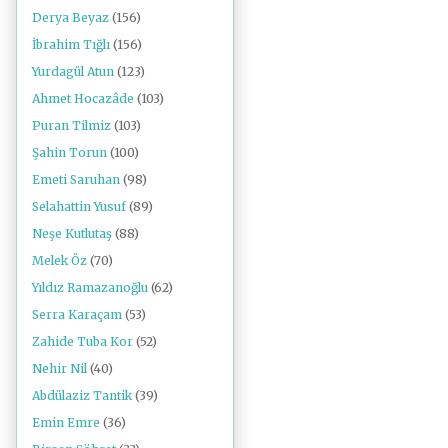
Derya Beyaz
(156)
İbrahim Tığlı
(156)
Yurdagül Atun
(123)
Ahmet Hocazâde
(103)
Puran Tilmiz
(103)
Şahin Torun
(100)
Emeti Saruhan
(98)
Selahattin Yusuf
(89)
Neşe Kutlutaş
(88)
Melek Öz
(70)
Yıldız Ramazanoğlu
(62)
Serra Karaçam
(53)
Zahide Tuba Kor
(52)
Nehir Nil
(40)
Abdülaziz Tantik
(39)
Emin Emre
(36)