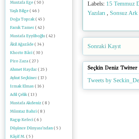
Mustafa Ege
( 50 )
Labels:
15 Temmuz D
Yaşlı Bilge
( 46 )
Yazıları
,
Sonsuz Ark
Doğa Toprak
( 45 )
Faruk Tamer
( 42 )
Mustafa Eyyüboğlu
( 42 )
Âkil Ağazâde
( 34 )
Sonraki Kayıt
Khorto Bâri
( 30 )
Piro Zaza
( 27 )
Seçkin Deniz Twitter
Ahmet Haydar
( 25 )
Aykut Seçkiner
( 17 )
Tweets by Seckin_De
Irmak Elmas
( 16 )
Adil Çelik
( 13 )
Mustafa Akdeniz
( 8 )
Mümtaz Bahri
( 8 )
Ragıp Kefeci
( 6 )
Düşünce Dünyası'ndan
( 5 )
Kâşif M.
( 5 )