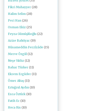
Birsen Şöhret
(33)
Fikri Muhayyer
(28)
Halim Selim
(28)
Peri Han
(26)
Osman Ekiz
(25)
Feyza Gümüşlüoğlu
(22)
Azize Bahtiyar
(19)
Hüsameddin Ferzîzâde
(15)
Merve Özgül
(12)
Neşe Yıldız
(12)
Bahar Türker
(11)
Ekrem Ergüder
(11)
Ömer Altaş
(11)
Ertuğrul Aydın
(10)
Esra Öztürk
(10)
Fatih Er
(10)
Heca Ris
(10)