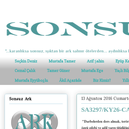
"...karanlıksa sonsuz, ışıktan bir ark salınır ötelerden... aydınlıksa k
Seçkin Deniz
Mustafa Tamer
Arif Şahin
Eyüp K
Cemal Çalık
Tamer Güner
Mustafa Ege
Yaşlı Bi
Mustafa Eyyüboğlu
Âkil Ağazâde
Biz Kimiz?
Yıl
13 Ağustos 2016 Cumart
Sonsuz Ark
SA3297/KY26-CA6
"Darbelerden ders almak, teröriz
özgü edebi ve adil yargı titizliğ