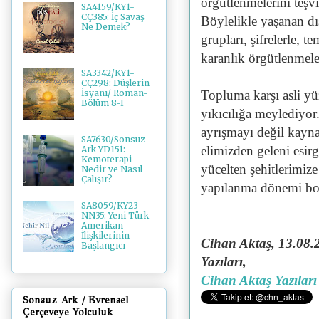
örgütlenmelerini teşvi
SA4159/KY1-
CÇ385: İç Savaş
Böylelikle yaşanan dı
Ne Demek?
grupları, şifrelerle, te
karanlık örgütlenmeler
SA3342/KY1-
CÇ298: Düşlerin
Topluma karşı asli y
İsyanı/ Roman-
Bölüm 8-I
yıkıcılığa meylediyor.
ayrışmayı değil kayn
SA7630/Sonsuz
elimizden geleni esir
Ark-YD151:
Kemoterapi
yücelten şehitlerimize
Nedir ve Nasıl
Çalışır?
yapılanma dönemi bo
SA8059/KY23-
NN35: Yeni Türk-
Amerikan
İlişkilerinin
Cihan Aktaş, 13
.08.
Başlangıcı
Yazıları,
Cihan Aktaş Yazıları
Sonsuz Ark / Evrensel
Çerçeveye Yolculuk