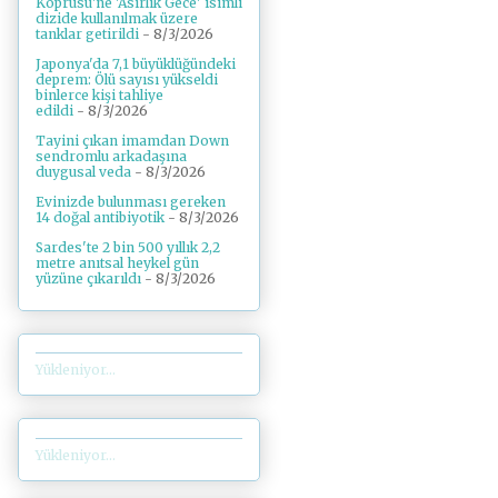
Köprüsü'ne 'Asırlık Gece' isimli
dizide kullanılmak üzere
tanklar getirildi
- 8/3/2026
Japonya'da 7,1 büyüklüğündeki
deprem: Ölü sayısı yükseldi
binlerce kişi tahliye
edildi
- 8/3/2026
Tayini çıkan imamdan Down
sendromlu arkadaşına
duygusal veda
- 8/3/2026
Evinizde bulunması gereken
14 doğal antibiyotik
- 8/3/2026
Sardes'te 2 bin 500 yıllık 2,2
metre anıtsal heykel gün
yüzüne çıkarıldı
- 8/3/2026
Yükleniyor...
Yükleniyor...