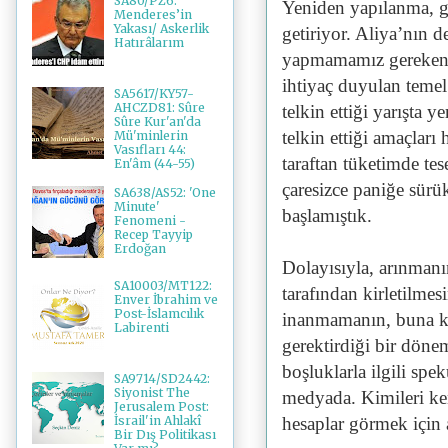
SA80/PZ6:
Yeniden yapılanma, g
Menderes’in
Yakası/ Askerlik
getiriyor. Aliya’nın 
Hatırâlarım
yapmamamız gereken 
ihtiyaç duyulan temel 
SA5617/KY57-
AHCZD81: Sûre
telkin ettiği yarışta 
Sûre Kur'an'da
telkin ettiği amaçları
Mü'minlerin
Vasıfları 44:
taraftan tüketimde tes
En'âm (44-55)
çaresizce paniğe sür
SA638/AS52: 'One
Minute'
başlamıştık.
Fenomeni -
Recep Tayyip
Erdoğan
Dolayısıyla, arınmanı
SA10003/MT122:
tarafından kirletilme
Enver İbrahim ve
Post-İslamcılık
inanmamanın, buna ka
Labirenti
gerektirdiği bir döne
boşluklarla ilgili spe
SA9714/SD2442:
Siyonist The
medyada. Kimileri kend
Jerusalem Post:
hesaplar görmek için 
İsrail'in Ahlakî
Bir Dış Politikası