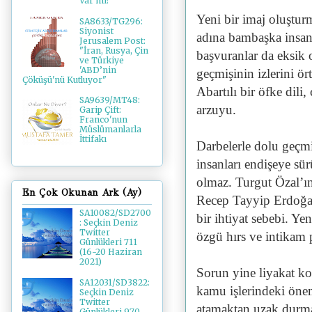
Var mı?
Yeni bir imaj oluştur
SA8633/TG296:
Siyonist
adına bambaşka insan
Jerusalem Post:
"İran, Rusya, Çin
başvuranlar da eksik
ve Türkiye
'ABD’nin
geçmişinin izlerini ör
Çöküşü'nü Kutluyor"
Abartılı bir öfke dil
SA9639/MT48:
arzuyu.
Garip Çift:
Franco'nun
Müslümanlarla
İttifakı
Darbelerle dolu geçm
insanları endişeye sürü
olmaz. Turgut Özal’ı
En Çok Okunan Ark (Ay)
Recep Tayyip Erdoğan
SA10082/SD2700
bir ihtiyat sebebi. Y
: Seçkin Deniz
Twitter
özgü hırs ve intikam 
Günlükleri 711
(16-20 Haziran
2021)
Sorun yine liyakat k
SA12031/SD3822:
kamu işlerindeki öne
Seçkin Deniz
Twitter
atamaktan uzak durma
Günlükleri 970