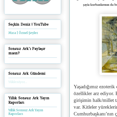
şayia kurbanlarının da bu
Seçkin Deniz | YouTube
Mıra | Öznel Şeyler
Sonsuz Ark'ı Paylaşır
mısın?
Sonsuz Ark Gündemi
Yükleniyor...
Yaşadığımız ezoterik 
özellikler arz ediyor.
Yıllık Sonsuz Ark Yayın
girişimin halk/millet 
Raporları
var. Kitleler yürekler
Yıllık Sonsuz Ark Yayın
Cumhurbaşkanı’nın ça
Raporları