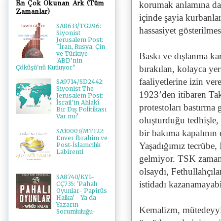
En Çok Okunan Ark (Tüm
korumak anlamına da ge
Zamanlar)
içinde şayia kurbanla
SA8633/TG296:
hassasiyet gösterilmesi
Siyonist
Jerusalem Post:
"İran, Rusya, Çin
ve Türkiye
Baskı ve dışlanma ka
'ABD’nin
bırakılan, kolayca yer
Çöküşü'nü Kutluyor"
faaliyetlerine izin ver
SA9714/SD2442:
Siyonist The
1923’den itibaren Takr
Jerusalem Post:
İsrail'in Ahlakî
protestoları bastırma
Bir Dış Politikası
Var mı?
oluşturduğu tedhişle,
SA10003/MT122:
bir bakıma kapalının d
Enver İbrahim ve
Yaşadığımız tecrübe, 
Post-İslamcılık
Labirenti
gelmiyor. TSK zamanın
olsaydı, Fethullahçılar
SA8740/KY1-
istidadı kazanamayabi
CÇ735: 'Pahalı
Oyunlar- Papirüs
Halka' - Ya da
Yazarın
Kemalizm, mütedeyyin
Sorumluluğu-