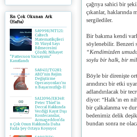
çağrıya sahici bir şe
çıkanlar, haklarında m
En Çok Okunan Ark
sergilediler.
(Hafta)
SA9998/MT121:
Bir bakıma kendi varl
Caltech
Matematikçileri
söylenebilir. Benzer
19. Yüzyıl Sayı
Bilmecesini
“Kendimizden umudu k
Çözdü; Nihayet
"Patterson Varsayımı"
soylu bir halk, bir m
Kanıtlandı
SA8411/TG281:
ABD'nin Rejim
Böyle bir direnişte o
Değiştirme
Operasyonları'nı
arındırıcı bir etki uya
n Başarısızlığı-II
adlandırılacak bir tec
SA12096/EK148:
diyor: “Halk’ın en ni
Peter Thiel'in
bir çalkalanma ve dur
Deccal Hakkında
Verdiği Kayıt Dışı
bedenimiz delik deşik
Konferanslar,
Armageddon'da
bundan sonra ne olac
n Çok Onun Hakkında Daha
Fazla Şey Ortaya Koyuyor