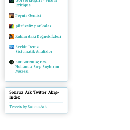
Görsel Eleştiri - Visual
Critique
Peynir Gemisi
pürüzsüz patikalar
Ruhlardaki Değnek İzleri
Seçkin Deniz -
Sistematik Analizler
SREBRENICA; BM-
Hollanda-Sırp Soykırım
Müzesi
Sonsuz Ark Twitter Akışı-
İndex
Tweets by SonsuzArk