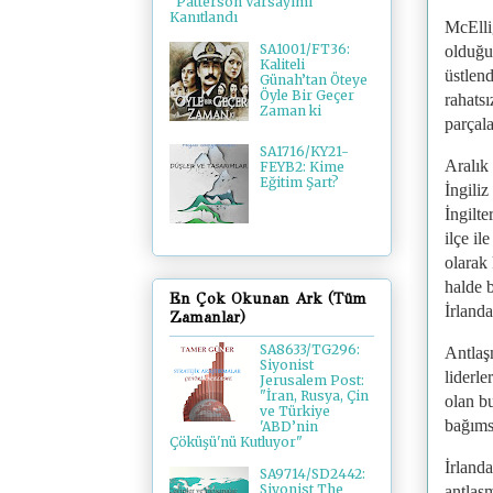
"Patterson Varsayımı"
Kanıtlandı
McElli
SA1001/FT36:
olduğu
Kaliteli
üstlen
Günah’tan Öteye
Öyle Bir Geçer
rahatsı
Zaman ki
parçala
SA1716/KY21-
Aralık
FEYB2: Kime
Eğitim Şart?
İngili
İngilte
ilçe i
olarak
halde 
En Çok Okunan Ark (Tüm
İrlanda
Zamanlar)
SA8633/TG296:
Antlaş
Siyonist
liderle
Jerusalem Post:
"İran, Rusya, Çin
olan bu
ve Türkiye
bağıms
'ABD’nin
Çöküşü'nü Kutluyor"
İrland
SA9714/SD2442:
Siyonist The
antlaş