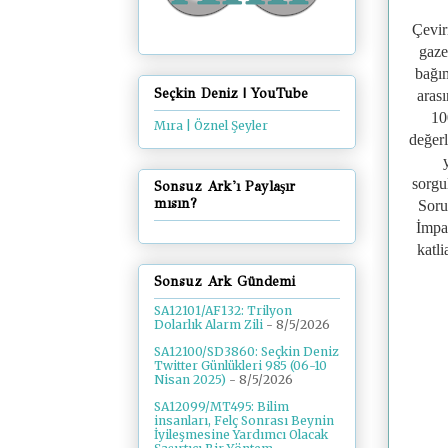
Çevir
gaze
bağım
Seçkin Deniz | YouTube
aras
10
Mıra | Öznel Şeyler
değerl
sorgu
Sonsuz Ark'ı Paylaşır
mısın?
Soru
İmpa
katli
Sonsuz Ark Gündemi
SA12101/AF132: Trilyon
Dolarlık Alarm Zili
- 8/5/2026
SA12100/SD3860: Seçkin Deniz
Twitter Günlükleri 985 (06-10
Nisan 2025)
- 8/5/2026
SA12099/MT495: Bilim
insanları, Felç Sonrası Beynin
İyileşmesine Yardımcı Olacak