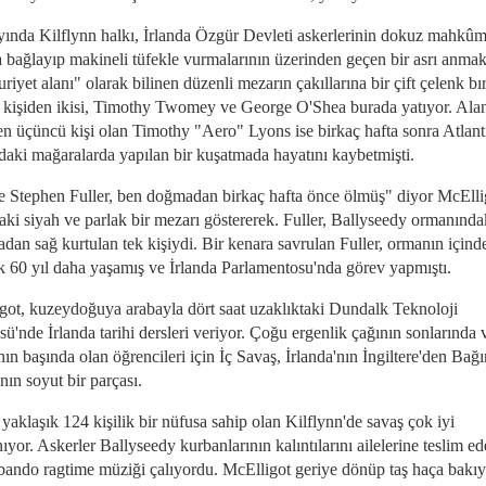
yında Kilflynn halkı, İrlanda Özgür Devleti askerlerinin dokuz mahkûm
 bağlayıp makineli tüfekle vurmalarının üzerinden geçen bir asrı anmak
iyet alanı" olarak bilinen düzenli mezarın çakıllarına bir çift çelenk bır
kişiden ikisi, Timothy Twomey ve George O'Shea burada yatıyor. Ala
n üçüncü kişi olan Timothy "Aero" Lyons ise birkaç hafta sonra Atlant
ndaki mağaralarda yapılan bir kuşatmada hayatını kaybetmişti.
te Stephen Fuller, ben doğmadan birkaç hafta önce ölmüş" diyor McElli
aki siyah ve parlak bir mezarı göstererek. Fuller, Ballyseedy ormanında
adan sağ kurtulan tek kişiydi. Bir kenara savrulan Fuller, ormanın içind
k 60 yıl daha yaşamış ve İrlanda Parlamentosu'nda görev yapmıştı.
got, kuzeydoğuya arabayla dört saat uzaklıktaki Dundalk Teknoloji
sü'nde İrlanda tarihi dersleri veriyor. Çoğu ergenlik çağının sonlarında v
nın başında olan öğrencileri için İç Savaş, İrlanda'nın İngiltere'den Bağ
nın soyut bir parçası.
aklaşık 124 kişilik bir nüfusa sahip olan Kilflynn'de savaş çok iyi
nıyor. Askerler Ballyseedy kurbanlarının kalıntılarını ailelerine teslim e
 bando ragtime müziği çalıyordu. McElligot geriye dönüp taş haça bakıy