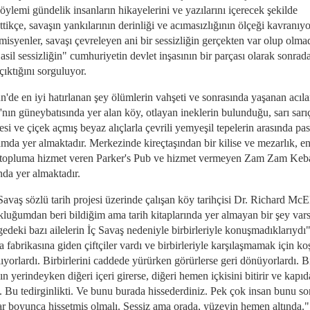
öylemi gündelik insanların hikayelerini ve yazılarını içerecek şekilde
ttikçe, savaşın yankılarının derinliği ve acımasızlığının ölçeği kavranıyo
isyenler, savaşı çevreleyen ani bir sessizliğin gerçekten var olup olma
asil sessizliğin" cumhuriyetin devlet inşasının bir parçası olarak sonrad
çıktığını sorguluyor.
n'de en iyi hatırlanan şey ölümlerin vahşeti ve sonrasında yaşanan acılar
'nın güneybatısında yer alan köy, otlayan ineklerin bulunduğu, sarı sarıç
si ve çiçek açmış beyaz alıçlarla çevrili yemyeşil tepelerin arasında pas
amda yer almaktadır. Merkezinde kireçtaşından bir kilise ve mezarlık, en
r topluma hizmet veren Parker's Pub ve hizmet vermeyen Zam Zam Keb
nda yer almaktadır.
Savaş sözlü tarih projesi üzerinde çalışan köy tarihçisi Dr. Richard McEl
luğumdan beri bildiğim ama tarih kitaplarında yer almayan bir şey var
edeki bazı ailelerin İç Savaş nedeniyle birbirleriyle konuşmadıklarıydı"
fabrikasına giden çiftçiler vardı ve birbirleriyle karşılaşmamak için koş
yorlardı. Birbirlerini caddede yürürken görürlerse geri dönüyorlardı. Bi
ın yerindeyken diğeri içeri girerse, diğeri hemen içkisini bitirir ve kapı
ı. Bu tedirginlikti. Ve bunu burada hissederdiniz. Pek çok insan bunu so
lar boyunca hissetmiş olmalı. Sessiz ama orada, yüzeyin hemen altında."