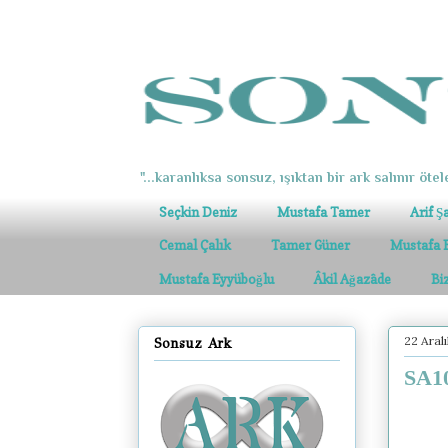
"...karanlıksa sonsuz, ışıktan bir ark salınır ötel
Seçkin Deniz
Mustafa Tamer
Arif Ş
Cemal Çalık
Tamer Güner
Mustafa 
Mustafa Eyyüboğlu
Âkil Ağazâde
Bi
22 Aral
Sonsuz Ark
SA10