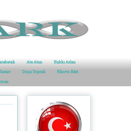
arabatak
Ata Atun
Hakkı Aslan
Tamer
Doğa Toprak
Khorto Bâri
stosu