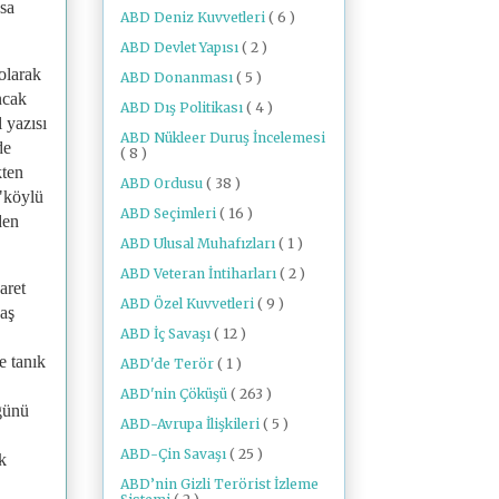
sa
ABD Deniz Kuvvetleri
( 6 )
ABD Devlet Yapısı
( 2 )
olarak
ABD Donanması
( 5 )
ncak
ABD Dış Politikası
( 4 )
 yazısı
ABD Nükleer Duruş İncelemesi
de
( 8 )
kten
ABD Ordusu
( 38 )
 "köylü
ABD Seçimleri
( 16 )
den
ABD Ulusal Muhafızları
( 1 )
ABD Veteran İntiharları
( 2 )
aret
ABD Özel Kuvvetleri
( 9 )
vaş
ABD İç Savaşı
( 12 )
e tanık
ABD'de Terör
( 1 )
ABD'nin Çöküşü
( 263 )
üğünü
ABD-Avrupa İlişkileri
( 5 )
ABD-Çin Savaşı
( 25 )
k
ABD’nin Gizli Terörist İzleme