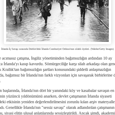
İrlanda İç Savaşı sırasında Dublin'deki İrlanda Cumhuriyet Ordusu'nun silahlı üyeleri. (Walshe/Getty Images)
e acımasız çatışma, İngiliz yönetiminden bağımsızlığın ardından 10 ay
a İrlanda'yı kasıp kavurdu. Sömürgeciliğe karşı silah arkadaşı olan genç
k Krallık'tan bağımsızlığın şartları konusundaki şiddetli anlaşmazlığın
da, bağımsız bir İrlanda'nın farklı vizyonları için savaşarak birbirlerin
.
n başlarında, İrlanda'nın dört bir yanındaki köy ve kasabalar savaşın e
inin yüzüncü yıldönümünü anarken, devlet çatışmanın İrlanda siyaseti
eki etkisinin yeniden değerlendirilmesini zorunlu kılan arşiv materyalle
dı. Genellikle İrlanda'nın "sessiz savaşı" olarak adlandırılan çatışmanın
ı, siyasi elitin ulusal anlatılarında sessizleştirildi. Ancak şimdi, akadem