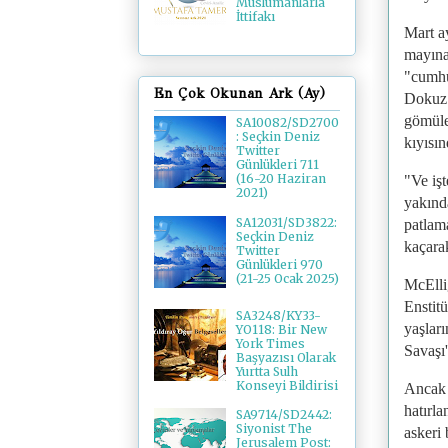
Müslümanlarla
İttifakı
Mart a
mayına
"cumhur
En Çok Okunan Ark (Ay)
Dokuz 
gömüle
SA10082/SD2700
: Seçkin Deniz
kıyısı
Twitter
Günlükleri 711
(16-20 Haziran
"Ve iş
2021)
yakınd
SA12031/SD3822:
patlam
Seçkin Deniz
kaçara
Twitter
Günlükleri 970
(21-25 Ocak 2025)
McElli
Enstitü
SA3248/KY33-
yaşları
YO118: Bir New
York Times
Savaşı'
Başyazısı Olarak
Yurtta Sulh
Konseyi Bildirisi
Ancak y
hatırla
SA9714/SD2442:
Siyonist The
askeri
Jerusalem Post: