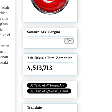
nadalı
dilen
raflar
şı'nın
den
Sonsuz Ark Gezgini
a ve el
n
lerden
manlı
şanan
Ark Etkisi / Tüm Zamanlar
'ndaki
4,513,713
Translate