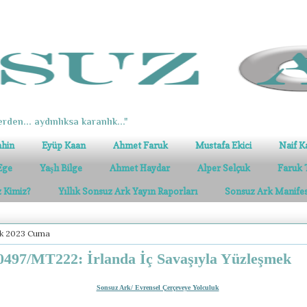
erden... aydınlıksa karanlık..."
ahin
Eyüp Kaan
Ahmet Faruk
Mustafa Ekici
Naif K
Ege
Yaşlı Bilge
Ahmet Haydar
Alper Selçuk
Faruk 
z Kimiz?
Yıllık Sonsuz Ark Yayın Raporları
Sonsuz Ark Manife
ık 2023 Cuma
497/MT222: İrlanda İç Savaşıyla Yüzleşmek
Sonsuz Ark/ Evrensel Çerçeveye Yolculuk