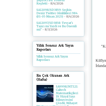
Şaşırtıcı Bir Yöntem
Keşfetti
- 8/4/2026
SA12098/SD3859: Seçkin
Deniz Twitter Günlükleri 984
(01-05 Nisan 2025)
- 8/4/2026
SA12097/SD3858: Tevrat'ı
Tanrı mı Yazdı ve Bu Önemli
mi?
- 8/3/2026
Yıllık Sonsuz Ark Yayın
"Kı
Raporları
Yıllık Sonsuz Ark Yayın
Raporları
Kilflyn
İrlanda
En Çok Okunan Ark
(Hafta)
SA9998/MT121:
Caltech
Matematikçileri
19. Yüzyıl Sayı
Bilmecesini
Çözdü; Nihayet