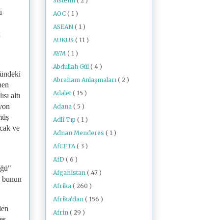
Sistemi
( 2 )
u
AOC
( 1 )
ASEAN
( 1 )
k
AUKUS
( 11 )
AYM
( 1 )
Abdullah Gül
( 4 )
mündeki
Abraham Anlaşmaları
( 2 )
nen
Adalet
( 15 )
sı altı
nyon
Adana
( 5 )
müş
Adlî Tıp
( 1 )
acak ve
Adnan Menderes
( 1 )
AfCFTA
( 3 )
AfD
( 6 )
üğü"
Afganistan
( 47 )
se bunun
Afrika
( 260 )
Afrika'dan
( 156 )
len
Afrin
( 29 )
es