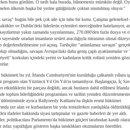
ken bunu gördüm. O tarih hala burada, bilmemeniz mümkün değil. Oy
elen ülkenin başka bir yerine gittiğinizde çoktan unutulmuş oluyor."
z savaş" bugün bile pek çok aile için tabu bir konu. Çatışma geleneksel 
taktikler ve Dublin'deki liderlerin eylemleri merceğinden hatırlanıyor, a
 kayıtlarının yakın zamanda yayınlanması, 270.000'den fazla dosya ve el
sayesinde sıradan insanların sesleri aracılığıyla mirasının ulusal düzey
n değerlendirilmesine yol açmış. Tarihçiler "anlatılamaz savaşın" gerçe
olup olmadığını, savaşın Avrupa'daki daha geniş çaplı ayaklanmalar ve
yeti" korkuları içindeki yerini ve kadınların kritik rolünü yeniden göz
orlar.
 hükümeti bu yıl, İrlanda Cumhuriyeti'nin kurulduğu çalkantılı yıllara iş
ir program olan Yüzüncü Yıl On Yılı'nı tamamlıyor. Başlangıçta, İç Sa
ı etkinliklerin bir parçası değildi, ancak bunların dahil edilmesi İrlanda
nde toplum liderliğindeki programlara ve tarihin yeniden düzenlenmesin
Yıldönümünde ayrıca Ballyseedy Katliamı'na ilişkin resmi hükümet
rında yer alan ve kurbanların bir yolu temizlerken yanlışlıkla öldürüld
den ifadeler hakkında siyasi tartışmalar ve gazete haberleri de yer aldı.
ler, politikacılara Parlamento'da hükümet güçleri tarafından kasıtlı olara
z infaz yapıldığını gösteren başka tanıklıkları okumalarını önerdiler.