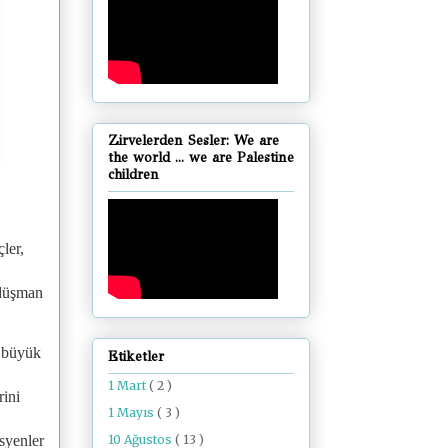
Zirvelerden Sesler: We are
the world ... we are Palestine
children
ler,
e düşman
n büyük
Etiketler
1 Mart
( 2 )
rini
1 Mayıs
( 3 )
10 Ağustos
( 13 )
isyenler