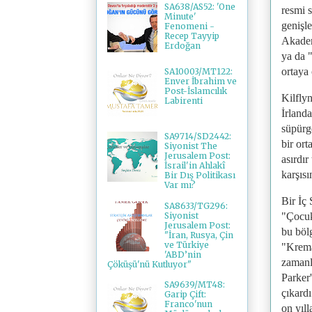
SA638/AS52: 'One
resmi s
Minute'
genişle
Fenomeni -
Recep Tayyip
Akadem
Erdoğan
ya da "
ortaya 
SA10003/MT122:
Enver İbrahim ve
Post-İslamcılık
Kilflyn
Labirenti
İrlanda
süpürge
SA9714/SD2442:
bir ort
Siyonist The
Jerusalem Post:
asırdı
İsrail'in Ahlakî
karşısı
Bir Dış Politikası
Var mı?
Bir İç 
SA8633/TG296:
Siyonist
"Çocuk
Jerusalem Post:
bu bölg
"İran, Rusya, Çin
ve Türkiye
"Krema 
'ABD’nin
zamanlı
Çöküşü'nü Kutluyor"
Parker'
SA9639/MT48:
çıkard
Garip Çift:
Franco'nun
on yıl