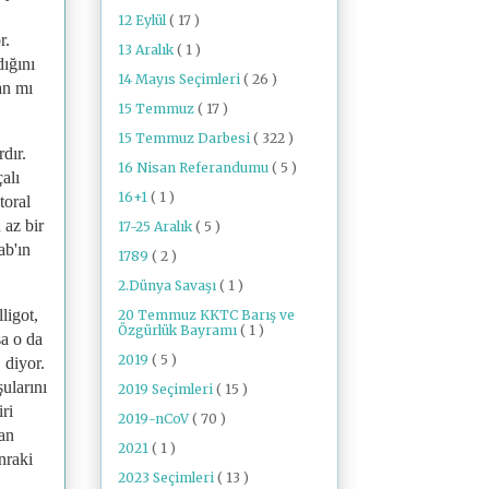
12 Eylül
( 17 )
r.
13 Aralık
( 1 )
dığını
14 Mayıs Seçimleri
( 26 )
an mı
15 Temmuz
( 17 )
15 Temmuz Darbesi
( 322 )
dır.
16 Nisan Referandumu
( 5 )
alı
16+1
( 1 )
toral
 az bir
17-25 Aralık
( 5 )
ab'ın
1789
( 2 )
2.Dünya Savaşı
( 1 )
ligot,
20 Temmuz KKTC Barış ve
Özgürlük Bayramı
( 1 )
sa o da
2019
( 5 )
 diyor.
ularını
2019 Seçimleri
( 15 )
ri
2019-nCoV
( 70 )
dan
2021
( 1 )
nraki
2023 Seçimleri
( 13 )