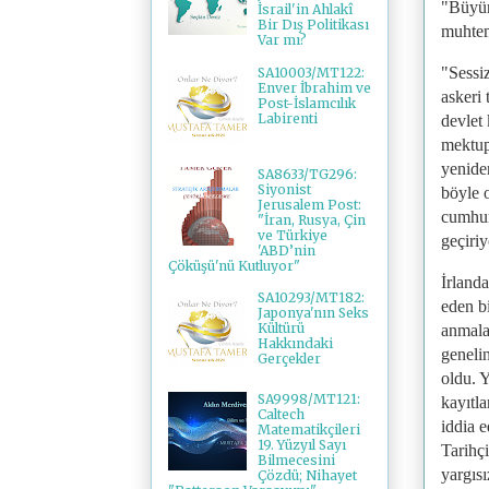
"Büyür
İsrail'in Ahlakî
Bir Dış Politikası
muhtem
Var mı?
"Sessi
SA10003/MT122:
Enver İbrahim ve
askeri 
Post-İslamcılık
Labirenti
devlet
mektup 
yenide
SA8633/TG296:
Siyonist
böyle 
Jerusalem Post:
cumhuri
"İran, Rusya, Çin
ve Türkiye
geçiriy
'ABD’nin
Çöküşü'nü Kutluyor"
İrlanda
SA10293/MT182:
eden b
Japonya'nın Seks
Kültürü
anmalar
Hakkındaki
geneli
Gerçekler
oldu. 
SA9998/MT121:
kayıtla
Caltech
iddia e
Matematikçileri
19. Yüzyıl Sayı
Tarihçi
Bilmecesini
yargısı
Çözdü; Nihayet