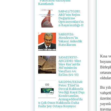
"Patterson Varsayımı"
Kanıtlandı
SA8411/TG281:
ABD'nin Rejim
Değiştirme
Operasyonları'nı
n Başarısızlığı-II
SA80/PZ6:
Menderes’in
Yakası/ Askerlik
Hatırâlarım
Kısa v
SA5617/KY57-
AHCZD81: Sûre
boyunc
Sûre Kur'an'da
Birleşi
Mü'minlerin
Vasıfları 44:
ortasın
En'âm (44-55)
oldular
SA12096/EK148:
Peter Thiel'in
Bu yılı
Deccal Hakkında
Verdiği Kayıt Dışı
vahşet
Konferanslar,
üzerind
Armageddon'da
n Çok Onun Hakkında Daha
yayınla
Fazla Şey Ortaya Koyuyor
travmas