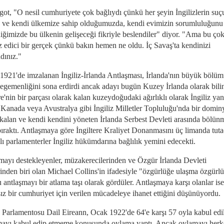
got, "O nesil cumhuriyete çok bağlıydı çünkü her şeyin İngilizlerin suç
 ve kendi ülkemize sahip olduğumuzda, kendi evimizin sorumluluğunu
diğimizde bu ülkenin gelişeceği fikriyle beslendiler" diyor. "Ama bu ço
z edici bir gerçek çünkü bakın hemen ne oldu. İç Savaş'ta kendinizi
dınız."
 1921'de imzalanan İngiliz-İrlanda Antlaşması, İrlanda'nın büyük bölü
z egemenliğini sona erdirdi ancak adayı bugün Kuzey İrlanda olarak bili
re'nin bir parçası olarak kalan kuzeydoğudaki ağırlıklı olarak İngiliz yanlı
le Kanada veya Avustralya gibi İngiliz Milletler Topluluğu'nda bir domi
 kalan ve kendi kendini yöneten İrlanda Serbest Devleti arasında bölün
bıraktı. Antlaşmaya göre İngiltere Kraliyet Donanmasını üç limanda tut
lı parlamenterler İngiliz hükümdarına bağlılık yemini edecekti.
mayı destekleyenler, müzakerecilerinden ve Özgür İrlanda Devleti
rinden biri olan Michael Collins'in ifadesiyle "özgürlüğe ulaşma özgürl
 antlaşmayı bir atlama taşı olarak gördüler. Antlaşmaya karşı olanlar i
ız bir cumhuriyet için verilen mücadeleye ihanet ettiğini düşünüyordu.
a Parlamentosu Dail Eireann, Ocak 1922'de 64'e karşı 57 oyla kabul edi
mayı kabul edip etmeme konusunda oylama yaptı. Ancak oylamayı herk