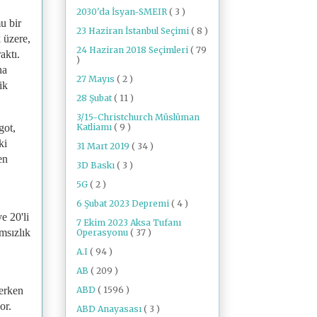
2030'da İsyan-SMEIR
( 3 )
u bir
23 Haziran İstanbul Seçimi
( 8 )
 üzere,
24 Haziran 2018 Seçimleri
( 79
aktı.
)
na
27 Mayıs
( 2 )
ik
28 Şubat
( 11 )
3/15-Christchurch Müslüman
Katliamı
( 9 )
got,
ki
31 Mart 2019
( 34 )
en
3D Baskı
( 3 )
5G
( 2 )
6 Şubat 2023 Depremi
( 4 )
e 20'li
7 Ekim 2023 Aksa Tufanı
ımsızlık
Operasyonu
( 37 )
A.I
( 94 )
AB
( 209 )
ABD
( 1596 )
derken
or.
ABD Anayasası
( 3 )