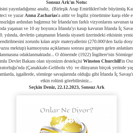
Sonsuz Ark'ın Notu:
isini yayınladığımız analiz,
(Birleşik Arap Emirlikleri'nde büyümüş Ka
teci ve yazar
Anna Zacharias
'a aittir ve
İngiliz yönetimine karşı elde e
sızlığın ardından
bağımsız bir İrlanda'nın farklı vizyonlarını savunan ta
ında yaşanan ve
10 ay boyunca İrlanda'yı kasıp kavuran İrlanda
İç Sava
0. yılında, devletin
çatışmanın İrlanda siyaseti üzerindeki etkisinin yeni
endirilmesini zorunlu kılan arşiv materyallerini
(
270.000'den fazla dosy
yazısı mektup
)
kamuoyuna açıklaması sonrası geçmişten gelen anlatıları
lanmasına odaklanmaktadır... O dönemde (1922)
İngiltere'nin Sömürge
mlu Devlet Bakanı olan siyonizm destekçisi
Winston Churchill
'in Os
ratorluğu'nda (Çanakkale-Gelibolu vb) ve dünyanın birçok yerinde ya
amlarda, işgallerde, sömürge savaşlarında olduğu gibi İrlanda İç Savaşı
etkin rolünü görebilirsiniz...
Seçkin Deniz, 22.12.2023, Sonsuz Ark