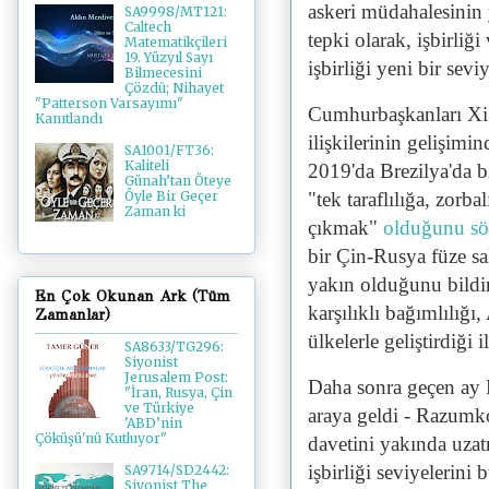
askeri müdahalesinin 
SA9998/MT121:
Caltech
tepki olarak, işbirliği
Matematikçileri
19. Yüzyıl Sayı
işbirliği yeni bir sev
Bilmecesini
Çözdü; Nihayet
"Patterson Varsayımı"
Cumhurbaşkanları Xi 
Kanıtlandı
ilişkilerinin gelişim
SA1001/FT36:
Kaliteli
2019'da Brezilya'da bi
Günah’tan Öteye
"tek taraflılığa, zorb
Öyle Bir Geçer
Zaman ki
çıkmak"
olduğunu söy
bir Çin-Rusya füze sa
yakın olduğunu bildi
En Çok Okunan Ark (Tüm
karşılıklı bağımlılığı
Zamanlar)
ülkelerle geliştirdiği i
SA8633/TG296:
Siyonist
Jerusalem Post:
Daha sonra geçen ay P
"İran, Rusya, Çin
ve Türkiye
araya geldi - Razum
'ABD’nin
Çöküşü'nü Kutluyor"
davetini yakında uzat
işbirliği seviyelerini
SA9714/SD2442:
Siyonist The