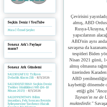
Çevirisini yayınladı
almış, ABD Ordus
Seçkin Deniz | YouTube
Rusya-Ukrayna, Ç
Mıra | Öznel Şeyler
yapıcılarının alaca
ABD'nin aynı anda
Sonsuz Ark'ı Paylaşır
savaşırsa da kazanam
mısın?
tespitleri Biden yö
Nisan 2021 günü, 14-
almış olmasına rağm
Sonsuz Ark Gündemi
üzerinden Karaden
SA12101/AF132: Trilyon
Dolarlık Alarm Zili
- 8/5/2026
ABD yenilmezliğini
kaybettiği dönemde ol
SA12100/SD3860: Seçkin Deniz
Twitter Günlükleri 985 (06-10
ettiği gibi
"
Ancak
Nisan 2025)
- 8/5/2026
Tayvan'ın ne de
SA12099/MT495: Bilim
insanları, Felç Sonrası Beynin
muktedirdir."
Savaşa
İyileşmesine Yardımcı Olacak