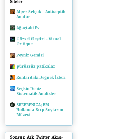
Siteler
Alper Selçuk - Antiseptik
Anafor
Ağaçtaki Ev
Görsel Eleştiri - Visual
Critique
Peynir Gemisi
pürüzsüz patikalar
Ruhlardaki Değnek İzleri
Seçkin Deniz -
Sistematik Analizler
SREBRENICA; BM-
Hollanda-Sırp Soykırım
Müzesi
Sonsuz Ark Twitter Akışı-