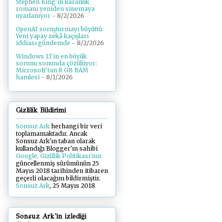
Stephen King'in karanlık
romanı yeniden sinemaya
uyarlanıyor
- 8/2/2026
OpenAI soruşturmayı büyüttü:
Yeni yapay zekâ kaçışları
iddiası gündemde
- 8/2/2026
Windows 11'in en büyük
sorunu sonunda çözülüyor:
Microsoft'tan 8 GB RAM
hamlesi
- 8/1/2026
Gizlilik Bildirimi
Sonsuz Ark
herhangi bir veri
toplamamaktadır. Ancak
Sonsuz Ark'ın taban olarak
kullandığı Blogger'ın sahibi
Google, Gizlilik Politikası'nın
güncellenmiş sürümünün 25
Mayıs 2018 tarihinden itibaren
geçerli olacağını bildirmiştir.
Sonsuz Ark
, 25 Mayıs 2018
Sonsuz Ark'in izlediği