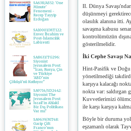
SA638/AS52: 'One
II. Dünya Savaşı'ndan
Minute'
Fenomeni -
düşünmeyi gerektirece
Recep Tayyip
Erdoğan
olasılık alanına itti
savaşma kabusu senar
SA10003/MT122:
Enver İbrahim ve
kontrolümüzün dışına
Post-İslamcılık
Labirenti
gösterilmelidir.
İki Cephe Savaşı Nas
SA8633/TG296:
Siyonist
Jerusalem Post:
Hint-Pasifik ve Doğu
"İran, Rusya, Çin
ve Türkiye
yönetilmediği takdir
'ABD’nin
Çöküşü'nü Kutluyor"
karşıya kalacağı nokta
SA9714/SD2442:
nokta var: saldırgan 
Siyonist The
Kuvvetlerimizi ölümcü
Jerusalem Post:
İsrail'in Ahlakî
ile karşı karşıya kalm
Bir Dış Politikası
Var mı?
Böyle bir duruma yol 
SA9639/MT48:
Garip Çift:
eşzamanlı olarak Tay
Franco'nun