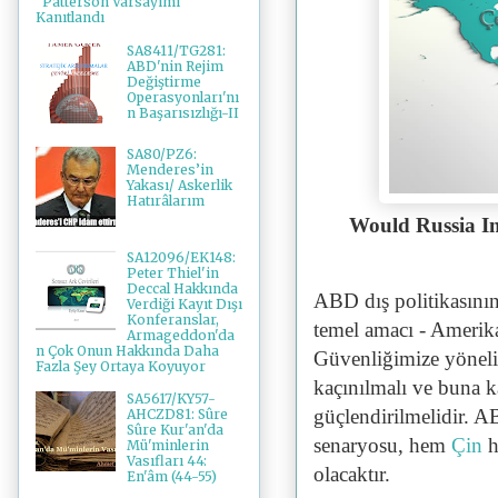
"Patterson Varsayımı"
Kanıtlandı
SA8411/TG281:
ABD'nin Rejim
Değiştirme
Operasyonları'nı
n Başarısızlığı-II
SA80/PZ6:
Menderes’in
Yakası/ Askerlik
Hatırâlarım
Would Russia I
SA12096/EK148:
Peter Thiel'in
Deccal Hakkında
ABD dış politikasının
Verdiği Kayıt Dışı
Konferanslar,
temel amacı - Amerika
Armageddon'da
n Çok Onun Hakkında Daha
Güvenliğimize yönelik
Fazla Şey Ortaya Koyuyor
kaçınılmalı ve buna k
SA5617/KY57-
güçlendirilmelidir. 
AHCZD81: Sûre
Sûre Kur'an'da
senaryosu, hem
Çin
h
Mü'minlerin
Vasıfları 44:
olacaktır.
En'âm (44-55)