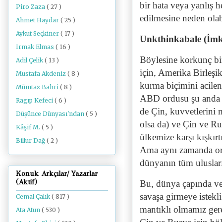
bir hata veya yanlış 
Piro Zaza
( 27 )
edilmesine neden olabi
Ahmet Haydar
( 25 )
Aykut Seçkiner
( 17 )
Unkthinkabale (İmka
Irmak Elmas
( 16 )
Böylesine korkunç bi
Adil Çelik
( 13 )
için, Amerika Birleşik
Mustafa Akdeniz
( 8 )
kurma biçimini acilen
Mümtaz Bahri
( 8 )
ABD ordusu şu anda 
Ragıp Kefeci
( 6 )
de Çin, kuvvetlerini
Düşünce Dünyası'ndan
( 5 )
olsa da) ve Çin ve Ru
Kâşif M.
( 5 )
ülkemize karşı kışkırt
Billur Dağ
( 2 )
Ama aynı zamanda or
dünyanın tüm uluslar
Konuk Arkçılar/ Yazarlar
(Aktif)
Bu, dünya çapında ve
savaşa girmeye istekl
Cemal Çalık
( 817 )
mantıklı olmamız ger
Ata Atun
( 530 )