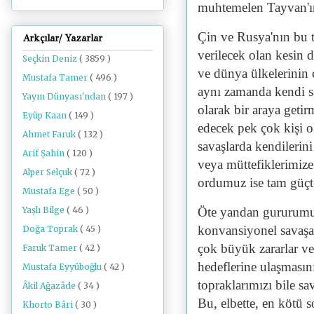
muhtemelen Tayvan'ın 
Çin ve Rusya'nın bu t
Arkçılar/ Yazarlar
verilecek olan kesin 
Seçkin Deniz
( 3859 )
ve dünya ülkelerinin
Mustafa Tamer
( 496 )
aynı zamanda kendi 
Yayın Dünyası'ndan
( 197 )
olarak bir araya getir
Eyüp Kaan
( 149 )
edecek pek çok kişi 
Ahmet Faruk
( 132 )
savaşlarda kendilerin
Arif Şahin
( 120 )
veya müttefiklerimize 
Alper Selçuk
( 72 )
ordumuz ise tam güçt
Mustafa Ege
( 50 )
Yaşlı Bilge
( 46 )
Öte yandan gururumuz
konvansiyonel savaşa
Doğa Toprak
( 45 )
çok büyük zararlar ve
Faruk Tamer
( 42 )
hedeflerine ulaşması
Mustafa Eyyüboğlu
( 42 )
topraklarımızı bile sa
Âkil Ağazâde
( 34 )
Bu, elbette, en kötü 
Khorto Bâri
( 30 )