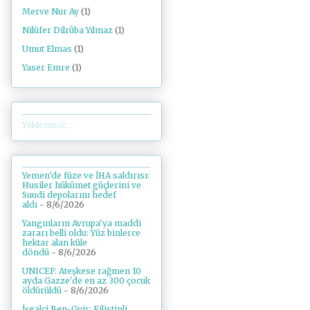
Merve Nur Ay
(1)
Nilüfer Dilrûba Yılmaz
(1)
Umut Elmas
(1)
Yaser Emre
(1)
Yükleniyor...
Yemen'de füze ve İHA saldırısı:
Husiler hükümet güçlerini ve
Suudi depolarını hedef
aldı
- 8/6/2026
Yangınların Avrupa'ya maddi
zararı belli oldu: Yüz binlerce
hektar alan küle
döndü
- 8/6/2026
UNICEF: Ateşkese rağmen 10
ayda Gazze'de en az 300 çocuk
öldürüldü
- 8/6/2026
İşgalci Ben-Gvir: Filistinli