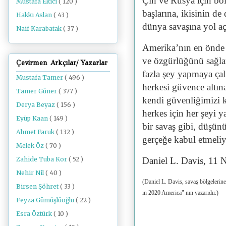
Çin ve Rusya için böl
Mustafa Ekici
( 120 )
başlarına, ikisinin d
Hakkı Aslan
( 43 )
dünya savaşına yol a
Naif Karabatak
( 37 )
Amerika’nın en önde g
ve özgürlüğünü sağlam
Çevirmen Arkçılar/ Yazarlar
fazla şey yapmaya çal
Mustafa Tamer
( 496 )
herkesi güvence altın
Tamer Güner
( 377 )
kendi güvenliğimizi ka
Derya Beyaz
( 156 )
herkes için her şeyi 
Eyüp Kaan
( 149 )
bir savaş gibi, düşü
Ahmet Faruk
( 132 )
gerçeğe kabul etmeliy
Melek Öz
( 70 )
Zahide Tuba Kor
( 52 )
Daniel L. Davis, 11 
Nehir Nil
( 40 )
(Daniel L. Davis, savaş bölgeleri
Birsen Şöhret
( 33 )
in 2020 America" ​​nın yazarıdır.)
Feyza Gümüşlüoğlu
( 22 )
Esra Öztürk
( 10 )