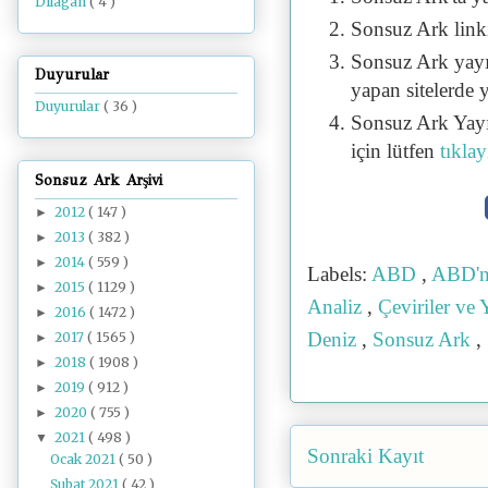
Dilâgâh
( 4 )
Sonsuz Ark linki 
Sonsuz Ark yayı
Duyurular
yapan sitelerde 
Duyurular
( 36 )
Sonsuz Ark Yayı
için lütfen
tıklay
Sonsuz Ark Arşivi
2012
( 147 )
►
2013
( 382 )
►
2014
( 559 )
►
Labels:
ABD
,
ABD'n
2015
( 1129 )
►
Analiz
,
Çeviriler ve
2016
( 1472 )
►
Deniz
,
Sonsuz Ark
,
2017
( 1565 )
►
2018
( 1908 )
►
2019
( 912 )
►
2020
( 755 )
►
2021
( 498 )
▼
Sonraki Kayıt
Ocak 2021
( 50 )
Şubat 2021
( 42 )