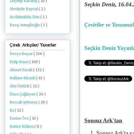
Zeynep Karataş
( 10 )
Seçkin Deniz, 16.04
.
Mevlude Baysal
( 2 )
Architeuthis Dux
( 1 )
Çeviriler ve Yansıma
Barış Anteplioğlu
( 1 )
Çırak Arkçılar/ Yazarlar
Seçkin Deniz Yayınl
Derya Beyaz
( 156 )
Eyüp Kaan
( 149 )
Ahmet Faruk
( 132 )
Halime Kirazlı
( 61 )
Ahu Öztürk
( 32 )
Duru Çağlayan
( 24 )
Berrak Şebnem
( 20 )
Su
( 12 )
Emine Örs
( 10 )
Sonsuz Ark'tan
Hatice Köken
( 8 )
Sonsuz Ark'ta y