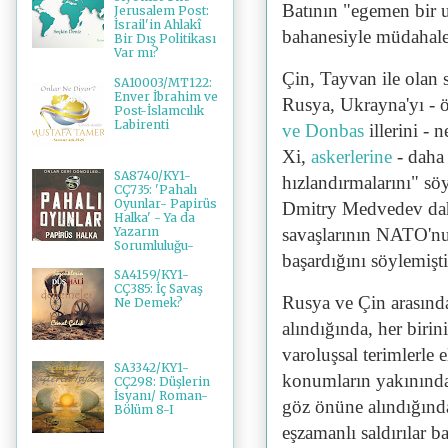
Batının "egemen bir ul
Jerusalem Post:
İsrail'in Ahlakî
bahanesiyle müdahale
Bir Dış Politikası
Var mı?
Çin, Tayvan ile olan 
SA10003/MT122:
Enver İbrahim ve
Rusya, Ukrayna'yı - ö
Post-İslamcılık
Labirenti
ve Donbas
illerini - 
Xi,
askerlerine
- daha 
SA8740/KY1-
hızlandırmalarını" sö
CÇ735: 'Pahalı
Oyunlar- Papirüs
Dmitry Medvedev daha
Halka' - Ya da
Yazarın
savaşlarının NATO'nu
Sorumluluğu-
başardığını söylemişti
SA4159/KY1-
CÇ385: İç Savaş
Rusya ve Çin arasında
Ne Demek?
alındığında, her biri
varoluşsal terimlerle 
SA3342/KY1-
konumların yakınında 
CÇ298: Düşlerin
İsyanı/ Roman-
göz önüne alındığında
Bölüm 8-I
eşzamanlı saldırılar