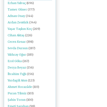
Erhan Yalvaç
(696)
Tamer Güner
(377)
Adnan Onay
(344)
Ardan Zentürk
(344)
Yaşar Taşkın Koç
(269)
Cihan Aktaş
(226)
Ceren Kenar
(198)
Sevda Dursun
(187)
Yıldıray Oğur
(185)
Erol Göka
(167)
Derya Beyaz
(156)
İbrahim Tığlı
(156)
Yurdagül Atun
(123)
Ahmet Hocazâde
(103)
Puran Tilmiz
(103)
Şahin Torun
(100)
Emeti Saruhan
(98)