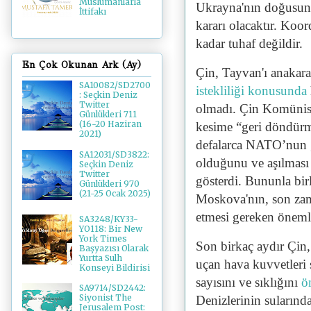
Müslümanlarla
Ukrayna'nın doğusunda
İttifakı
kararı olacaktır. Koor
kadar tuhaf değildir.
En Çok Okunan Ark (Ay)
Çin, Tayvan'ı anakara
SA10082/SD2700
istekliliği konusunda
: Seçkin Deniz
Twitter
olmadı. Çin Komünist
Günlükleri 711
(16-20 Haziran
kesime “geri döndürme
2021)
defalarca NATO’nun ge
SA12031/SD3822:
olduğunu ve aşılması 
Seçkin Deniz
Twitter
gösterdi. Bununla bir
Günlükleri 970
(21-25 Ocak 2025)
Moskova'nın, son zam
etmesi gereken önemli
SA3248/KY33-
YO118: Bir New
York Times
Son birkaç aydır Çin,
Başyazısı Olarak
Yurtta Sulh
uçan hava kuvvetleri
Konseyi Bildirisi
sayısını ve sıklığını
ö
SA9714/SD2442:
Siyonist The
Denizlerinin sularınd
Jerusalem Post: