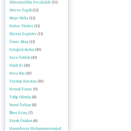
Hüsameddin Ferzîzâde
(15)
Merve Özgül
(12)
Neşe Yıldız
(12)
Bahar Türker
(11)
Ekrem Ergüder
(11)
Ömer Altaş
(11)
Ertuğrul Aydın
(10)
Esra Öztürk
(10)
Fatih Er
(10)
Heca Ris
(10)
Zeynep Karataş
(10)
Kemal Taner
(9)
Talip Gümüş
(8)
Yusuf Özhan
(8)
İlker Erinç
(7)
Faruk Önalan
(6)
Hamidreza Mohammesnejad