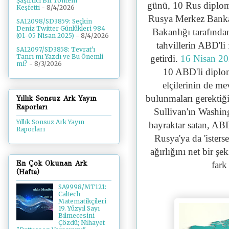
Şaşırtıcı Bir Yöntem
günü, 10 Rus diploma
Keşfetti
- 8/4/2026
Rusya Merkez Banka
SA12098/SD3859: Seçkin
Deniz Twitter Günlükleri 984
Bakanlığı tarafında
(01-05 Nisan 2025)
- 8/4/2026
tahvillerin ABD'li
SA12097/SD3858: Tevrat'ı
Tanrı mı Yazdı ve Bu Önemli
getirdi.
16 Nisan 2
mi?
- 8/3/2026
10 ABD'li diploma
elçilerinin de me
bulunmaları gerekti
Yıllık Sonsuz Ark Yayın
Raporları
Sullivan'ın Washing
Yıllık Sonsuz Ark Yayın
bayraktar satan, ABD
Raporları
Rusya'ya da 'isters
ağırlığını net bir şe
En Çok Okunan Ark
fark
(Hafta)
SA9998/MT121:
Caltech
Matematikçileri
19. Yüzyıl Sayı
Bilmecesini
Çözdü; Nihayet