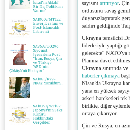
sayısını
arttırıyor
. Çin
İsrail'in Ahlakî
Bir Dış Politikası
ordusunu savaş gemile
Var mı?
duyarsızlaştırarak ge
SA10003/MT122:
Enver İbrahim ve
saldırı geldiğinde Ta
Post-İslamcılık
Labirenti
Ukrayna temsilcisi 
liderleriyle yaptığı 
SA8633/TG296:
Siyonist
gelecekte" NATO'ya r
Jerusalem Post:
"İran, Rusya, Çin
Planına davet edilmes
ve Türkiye
'ABD’nin
Ukrayna sınırında ve 
Çöküşü'nü Kutluyor"
haberler çıkmaya
başl
SA1083/KY9-
Nisan'da Ukrayna karş
NK42: Yoruldum...
yana en yüksek sayıya
askeri hareketleri te
birlikte, diğer eylemle
SA10293/MT182:
Japonya'nın Seks
ortaya çıkarıyor.
Kültürü
Hakkındaki
Gerçekler
Çin ve Rusya, en azı