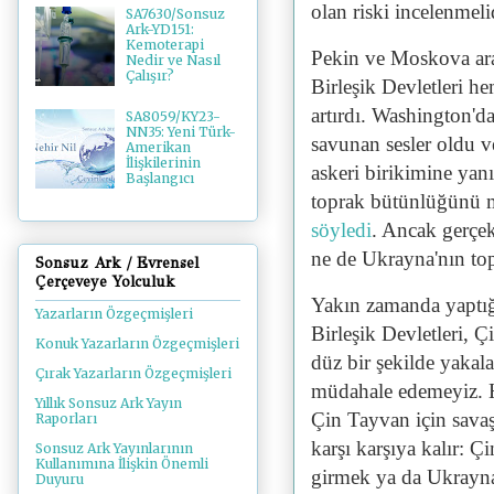
olan riski incelenmeli
SA7630/Sonsuz
Ark-YD151:
Kemoterapi
Pekin ve Moskova aras
Nedir ve Nasıl
Çalışır?
Birleşik Devletleri h
artırdı. Washington'd
SA8059/KY23-
NN35: Yeni Türk-
savunan sesler oldu 
Amerikan
İlişkilerinin
askeri birikimine ya
Başlangıcı
toprak bütünlüğünü m
söyledi
. Ancak gerçek
ne de Ukrayna'nın to
Sonsuz Ark / Evrensel
Çerçeveye Yolculuk
Yakın zamanda yaptığ
Yazarların Özgeçmişleri
Birleşik Devletleri, Ç
Konuk Yazarların Özgeçmişleri
düz bir şekilde yakal
Çırak Yazarların Özgeçmişleri
müdahale edemeyiz. 
Yıllık Sonsuz Ark Yayın
Çin Tayvan için savaş
Raporları
karşı karşıya kalır: 
Sonsuz Ark Yayınlarının
Kullanımına İlişkin Önemli
girmek ya da Ukrayna
Duyuru