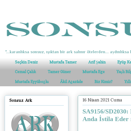
"...karanlıksa sonsuz, ışıktan bir ark salınır ötelerden... aydınlıksa k
Seçkin Deniz
Mustafa Tamer
Arif Şahin
Eyüp K
Cemal Çalık
Tamer Güner
Mustafa Ege
Yaşlı Bi
Mustafa Eyyüboğlu
Âkil Ağazâde
Biz Kimiz?
Yıl
16 Nisan 2021 Cuma
Sonsuz Ark
SA9156/SD2030: R
Anda İstila Eder