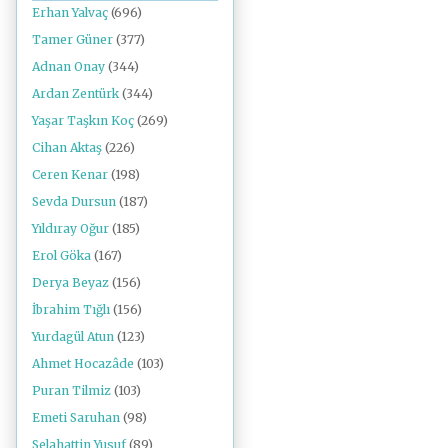
Erhan Yalvaç
(696)
Tamer Güner
(377)
Adnan Onay
(344)
Ardan Zentürk
(344)
Yaşar Taşkın Koç
(269)
Cihan Aktaş
(226)
Ceren Kenar
(198)
Sevda Dursun
(187)
Yıldıray Oğur
(185)
Erol Göka
(167)
Derya Beyaz
(156)
İbrahim Tığlı
(156)
Yurdagül Atun
(123)
Ahmet Hocazâde
(103)
Puran Tilmiz
(103)
Emeti Saruhan
(98)
Selahattin Yusuf
(89)