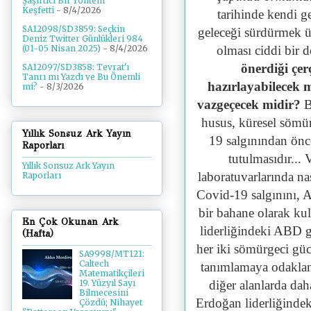
Şaşırtıcı Bir Yöntem
Keşfetti
- 8/4/2026
tarihinde kendi g
SA12098/SD3859: Seçkin
geleceği sürdürmek ü
Deniz Twitter Günlükleri 984
olması ciddi bir
(01-05 Nisan 2025)
- 8/4/2026
önerdiği çe
SA12097/SD3858: Tevrat'ı
Tanrı mı Yazdı ve Bu Önemli
hazırlayabilecek m
mi?
- 8/3/2026
vazgeçecek midir?
B
husus, küresel sömü
Yıllık Sonsuz Ark Yayın
19 salgınından ön
Raporları
tutulmasıdır..
Yıllık Sonsuz Ark Yayın
laboratuvarlarında n
Raporları
Covid-19 salgınını, A
bir bahane olarak ku
En Çok Okunan Ark
liderliğindeki ABD g
(Hafta)
her iki sömürgeci gü
SA9998/MT121:
Caltech
tanımlamaya odaklanm
Matematikçileri
diğer alanlarda dah
19. Yüzyıl Sayı
Bilmecesini
Erdoğan liderliğindek
Çözdü; Nihayet