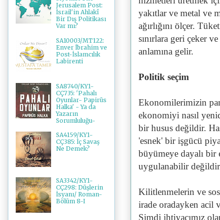
hizmetleri üretmek iç
Jerusalem Post:
yakıtlar ve metal ve m
İsrail'in Ahlakî
Bir Dış Politikası
ağırlığını ölçer. Tüke
Var mı?
sınırlara geri çeker v
SA10003/MT122:
Enver İbrahim ve
anlamına gelir.
Post-İslamcılık
Labirenti
Politik seçim
SA8740/KY1-
CÇ735: 'Pahalı
Oyunlar- Papirüs
Ekonomilerimizin pan
Halka' - Ya da
Yazarın
ekonomiyi nasıl yeni
Sorumluluğu-
bir husus değildir. Ha
SA4159/KY1-
'esnek' bir işgücü piy
CÇ385: İç Savaş
Ne Demek?
büyümeye dayalı bir 
uygulanabilir değildir
SA3342/KY1-
CÇ298: Düşlerin
Kilitlenmelerin ve sos
İsyanı/ Roman-
Bölüm 8-I
irade oradayken acil v
Şimdi ihtiyacımız ola