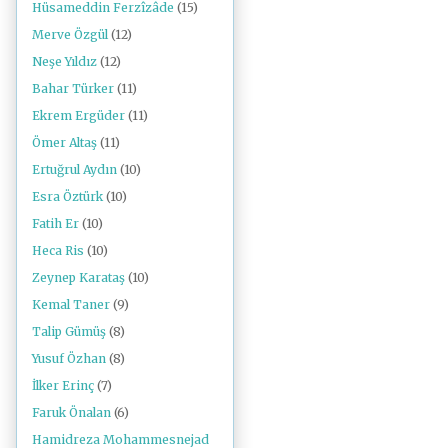
Hüsameddin Ferzîzâde
(15)
Merve Özgül
(12)
Neşe Yıldız
(12)
Bahar Türker
(11)
Ekrem Ergüder
(11)
Ömer Altaş
(11)
Ertuğrul Aydın
(10)
Esra Öztürk
(10)
Fatih Er
(10)
Heca Ris
(10)
Zeynep Karataş
(10)
Kemal Taner
(9)
Talip Gümüş
(8)
Yusuf Özhan
(8)
İlker Erinç
(7)
Faruk Önalan
(6)
Hamidreza Mohammesnejad