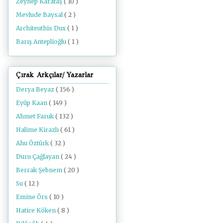
Zeynep Karataş
( 10 )
Mevlude Baysal
( 2 )
Architeuthis Dux
( 1 )
Barış Anteplioğlu
( 1 )
Çırak Arkçılar/ Yazarlar
Derya Beyaz
( 156 )
Eyüp Kaan
( 149 )
Ahmet Faruk
( 132 )
Halime Kirazlı
( 61 )
Ahu Öztürk
( 32 )
Duru Çağlayan
( 24 )
Berrak Şebnem
( 20 )
Su
( 12 )
Emine Örs
( 10 )
Hatice Köken
( 8 )