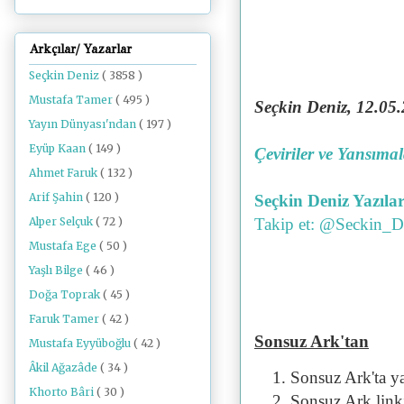
Arkçılar/ Yazarlar
Seçkin Deniz
( 3858 )
Mustafa Tamer
( 495 )
Seçkin Deniz, 12
.05.
Yayın Dünyası'ndan
( 197 )
Eyüp Kaan
( 149 )
Çeviriler ve Yansıma
Ahmet Faruk
( 132 )
Arif Şahin
( 120 )
Seçkin Deniz Yazılar
Alper Selçuk
( 72 )
Takip et: @Seckin_D
Mustafa Ege
( 50 )
Yaşlı Bilge
( 46 )
Doğa Toprak
( 45 )
Faruk Tamer
( 42 )
Sonsuz Ark'tan
Mustafa Eyyüboğlu
( 42 )
Âkil Ağazâde
( 34 )
Sonsuz Ark'ta y
Khorto Bâri
( 30 )
Sonsuz Ark linki 