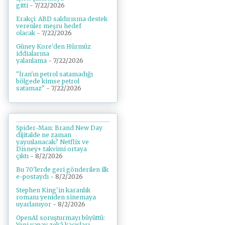
gitti
- 7/22/2026
Erakçi: ABD saldırısına destek
verenler meşru hedef
olacak
- 7/22/2026
Güney Kore'den Hürmüz
iddialarına
yalanlama
- 7/22/2026
"İran'ın petrol satamadığı
bölgede kimse petrol
satamaz"
- 7/22/2026
Spider-Man: Brand New Day
dijitalde ne zaman
yayınlanacak? Netflix ve
Disney+ takvimi ortaya
çıktı
- 8/2/2026
Bu 70'lerde geri gönderilen ilk
e-postaydı
- 8/2/2026
Stephen King'in karanlık
romanı yeniden sinemaya
uyarlanıyor
- 8/2/2026
OpenAI soruşturmayı büyüttü:
Yeni yapay zekâ kaçışları