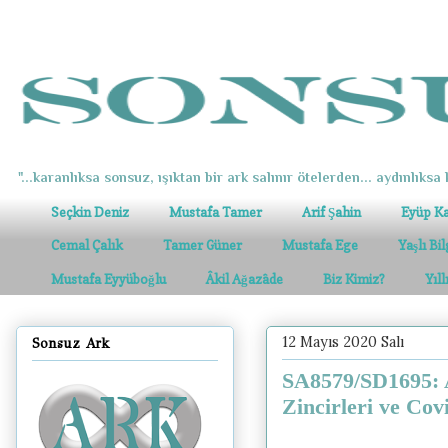
"...karanlıksa sonsuz, ışıktan bir ark salınır ötelerden... aydınlıksa k
Seçkin Deniz
Mustafa Tamer
Arif Şahin
Eyüp K
Cemal Çalık
Tamer Güner
Mustafa Ege
Yaşlı Bi
Mustafa Eyyüboğlu
Âkil Ağazâde
Biz Kimiz?
Yıl
12 Mayıs 2020 Salı
Sonsuz Ark
SA8579/SD1695: A
Zincirleri ve Cov