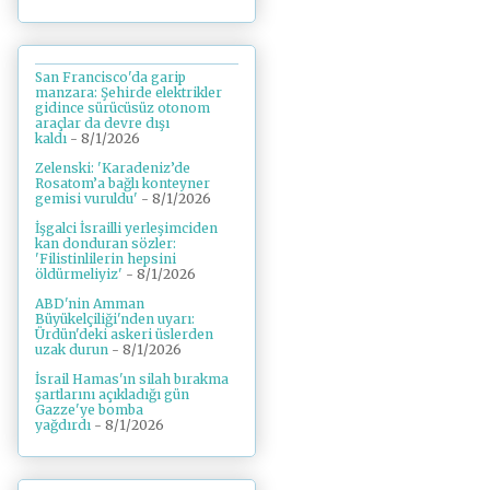
San Francisco'da garip
manzara: Şehirde elektrikler
gidince sürücüsüz otonom
araçlar da devre dışı
kaldı
- 8/1/2026
Zelenski: 'Karadeniz’de
Rosatom’a bağlı konteyner
gemisi vuruldu'
- 8/1/2026
İşgalci İsrailli yerleşimciden
kan donduran sözler:
'Filistinlilerin hepsini
öldürmeliyiz'
- 8/1/2026
ABD'nin Amman
Büyükelçiliği'nden uyarı:
Ürdün'deki askeri üslerden
uzak durun
- 8/1/2026
İsrail Hamas'ın silah bırakma
şartlarını açıkladığı gün
Gazze'ye bomba
yağdırdı
- 8/1/2026