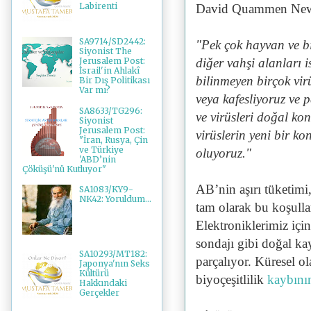
Labirenti
David Quammen New
SA9714/SD2442:
"Pek çok hayvan ve bi
Siyonist The
diğer vahşi alanları i
Jerusalem Post:
İsrail'in Ahlakî
bilinmeyen birçok vir
Bir Dış Politikası
Var mı?
veya kafesliyoruz ve 
SA8633/TG296:
ve virüsleri doğal ko
Siyonist
Jerusalem Post:
virüslerin yeni bir ko
"İran, Rusya, Çin
ve Türkiye
oluyoruz."
'ABD’nin
Çöküşü'nü Kutluyor"
AB’nin aşırı tüketimi,
SA1083/KY9-
NK42: Yoruldum...
tam olarak bu koşulla
Elektroniklerimiz içi
sondajı gibi doğal ka
SA10293/MT182:
parçalıyor. Küresel o
Japonya'nın Seks
Kültürü
biyoçeşitlilik
kaybın
Hakkındaki
Gerçekler