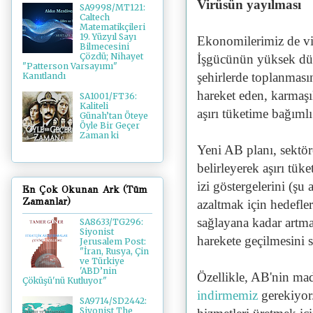
Virüsün yayılması
SA9998/MT121:
Caltech
Matematikçileri
19. Yüzyıl Sayı
Ekonomilerimiz de vir
Bilmecesini
Çözdü; Nihayet
İşgücünün yüksek düz
"Patterson Varsayımı"
şehirlerde toplanmasın
Kanıtlandı
hareket eden, karmaşık
SA1001/FT36:
Kaliteli
aşırı tüketime bağımlı 
Günah’tan Öteye
Öyle Bir Geçer
Zaman ki
Yeni AB planı, sektör
belirleyerek aşırı tük
izi göstergelerini (şu
En Çok Okunan Ark (Tüm
Zamanlar)
azaltmak için hedefler
sağlayana kadar artmal
SA8633/TG296:
Siyonist
harekete geçilmesini s
Jerusalem Post:
"İran, Rusya, Çin
ve Türkiye
'ABD’nin
Özellikle, AB'nin mad
Çöküşü'nü Kutluyor"
indirmemiz
gerekiyor
SA9714/SD2442:
Siyonist The