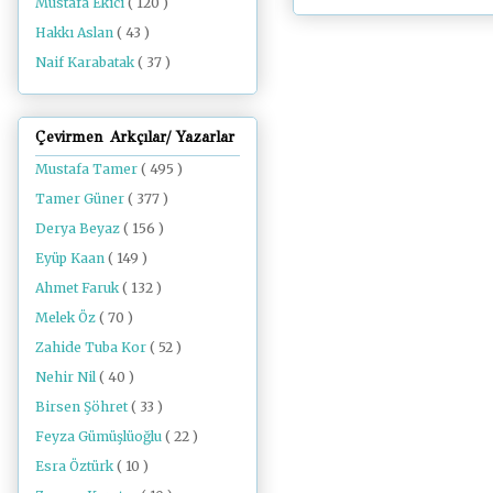
Mustafa Ekici
( 120 )
Hakkı Aslan
( 43 )
Naif Karabatak
( 37 )
Çevirmen Arkçılar/ Yazarlar
Mustafa Tamer
( 495 )
Tamer Güner
( 377 )
Derya Beyaz
( 156 )
Eyüp Kaan
( 149 )
Ahmet Faruk
( 132 )
Melek Öz
( 70 )
Zahide Tuba Kor
( 52 )
Nehir Nil
( 40 )
Birsen Şöhret
( 33 )
Feyza Gümüşlüoğlu
( 22 )
Esra Öztürk
( 10 )