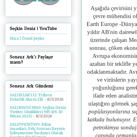
Aşağıda çevirisini y
çevre mühendisi ol
Earth Europe -Dünya 
Seçkin Deniz | YouTube
yıldır AB'nin daires
Mıra | Öznel Şeyler
üzerinde çalışan Me
sonrası, çöken ekon
Avrupa ekonomisini
Sonsuz Ark'ı Paylaşır
mısın?
azaltan bir teklifle
odaklanmaktadır. Avr
ve virüslerin yay
Sonsuz Ark Gündemi
yoğunluğunu gerekt
ifade eden analisti
SA12101/AF132: Trilyon
Dolarlık Alarm Zili
- 8/5/2026
ulaştığını görmek şaş
SA12100/SD3860: Seçkin Deniz
popülasyonlarına sı
Twitter Günlükleri 985 (06-10
Nisan 2025)
- 8/5/2026
katkıda bulunuyor. El
SA12099/MT495: Bilim
petrokimya sondaj
insanları, Felç Sonrası Beynin
İyileşmesine Yardımcı Olacak
çapında ormanlar