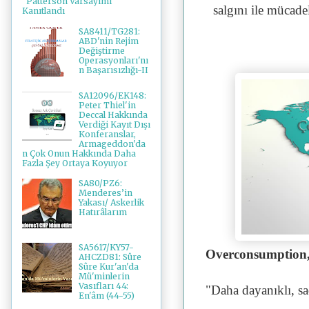
"Patterson Varsayımı"
salgını ile mücad
Kanıtlandı
SA8411/TG281:
ABD'nin Rejim
Değiştirme
Operasyonları'nı
n Başarısızlığı-II
SA12096/EK148:
Peter Thiel'in
Deccal Hakkında
Verdiği Kayıt Dışı
Konferanslar,
Armageddon'da
n Çok Onun Hakkında Daha
Fazla Şey Ortaya Koyuyor
SA80/PZ6:
Menderes’in
Yakası/ Askerlik
Hatırâlarım
SA5617/KY57-
Overconsumption, 
AHCZD81: Sûre
Sûre Kur'an'da
Mü'minlerin
Vasıfları 44:
"Daha dayanıklı, sa
En'âm (44-55)