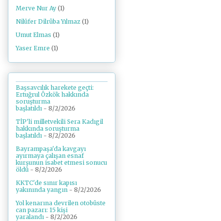
Merve Nur Ay
(1)
Nilüfer Dilrûba Yılmaz
(1)
Umut Elmas
(1)
Yaser Emre
(1)
Başsavcılık harekete geçti:
Ertuğrul Özkök hakkında
soruşturma
başlatıldı
- 8/2/2026
TİP'li milletvekili Sera Kadıgil
hakkında soruşturma
başlatıldı
- 8/2/2026
Bayrampaşa'da kavgayı
ayırmaya çalışan esnaf
kurşunun isabet etmesi sonucu
öldü
- 8/2/2026
KKTC'de sınır kapısı
yakınında yangın
- 8/2/2026
Yol kenarına devrilen otobüste
can pazarı: 15 kişi
yaralandı
- 8/2/2026