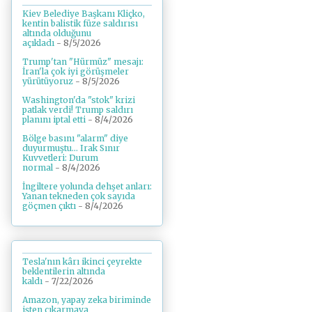
Kiev Belediye Başkanı Kliçko,
kentin balistik füze saldırısı
altında olduğunu
açıkladı
- 8/5/2026
Trump'tan "Hürmüz" mesajı:
İran'la çok iyi görüşmeler
yürütüyoruz
- 8/5/2026
Washington'da "stok" krizi
patlak verdi! Trump saldırı
planını iptal etti
- 8/4/2026
Bölge basını "alarm" diye
duyurmuştu... Irak Sınır
Kuvvetleri: Durum
normal
- 8/4/2026
İngiltere yolunda dehşet anları:
Yanan tekneden çok sayıda
göçmen çıktı
- 8/4/2026
Tesla'nın kârı ikinci çeyrekte
beklentilerin altında
kaldı
- 7/22/2026
Amazon, yapay zeka biriminde
işten çıkarmaya