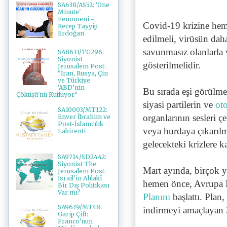
SA638/AS52: 'One
Minute'
Fenomeni -
Covid-19 krizine hem
Recep Tayyip
Erdoğan
edilmeli, virüsün dah
savunmasız olanlarla 
SA8633/TG296:
Siyonist
gösterilmelidir.
Jerusalem Post:
"İran, Rusya, Çin
ve Türkiye
'ABD’nin
Bu sırada eşi görülme
Çöküşü'nü Kutluyor"
siyasi partilerin ve
ot
SA10003/MT122:
organlarının sesleri ç
Enver İbrahim ve
Post-İslamcılık
veya hurdaya çıkarılm
Labirenti
gelecekteki krizlere k
SA9714/SD2442:
Siyonist The
Mart ayında, birçok y
Jerusalem Post:
İsrail'in Ahlakî
hemen önce, Avrupa
Bir Dış Politikası
Var mı?
Planını
başlattı. Plan,
SA9639/MT48:
indirmeyi amaçlayan 35
Garip Çift:
Franco'nun