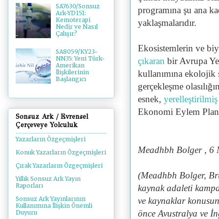
SA7630/Sonsuz
programına şu ana kada
Ark-YD151:
Kemoterapi
yaklaşmalarıdır.
Nedir ve Nasıl
Çalışır?
Ekosistemlerin ve biy
SA8059/KY23-
NN35: Yeni Türk-
çıkaran
bir Avrupa Yeş
Amerikan
kullanımına ekolojik s
İlişkilerinin
Başlangıcı
gerçekleşme olasılığı
esnek,
yerelleştirilmi
Ekonomi Eylem Planın
Sonsuz Ark / Evrensel
Çerçeveye Yolculuk
Yazarların Özgeçmişleri
Meadhbh Bolger , 6 
Konuk Yazarların Özgeçmişleri
Çırak Yazarların Özgeçmişleri
(Meadhbh Bolger, Brü
Yıllık Sonsuz Ark Yayın
Raporları
kaynak adaleti kampan
Sonsuz Ark Yayınlarının
ve kaynaklar konusund
Kullanımına İlişkin Önemli
önce Avustralya ve İn
Duyuru