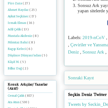
Piro Zaza
( 27 )
Sonsuz Ark yayı
Ahmet Haydar
( 25 )
yapan sitelerde 
Aykut Seçkiner
( 17 )
Irmak Elmas
( 16 )
Adil Çelik
( 13 )
Mustafa Akdeniz
( 8 )
Labels:
2019-nCoV
Mümtaz Bahri
( 8 )
,
Çeviriler ve Yansım
Ragıp Kefeci
( 6 )
Deniz
,
Sonsuz Ark
,
Düşünce Dünyası'ndan
( 5 )
Kâşif M.
( 5 )
Billur Dağ
( 2 )
Sonraki Kayıt
Konuk Arkçılar/ Yazarlar
(Aktif)
Seçkin Deniz Twitter
Cemal Çalık
( 817 )
Ata Atun
( 530 )
Tweets by Seckin_De