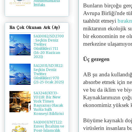
Müslümanlarla
Bunların birçoğu gerç
İttifakı
Avrupa Birliği'nde tü
taahhüt etmeyi
bırakm
En Çok Okunan Ark (Ay)
miktarının ekolojik sı
bir ekonominin ne olm
SA10082/SD2700
: Seçkin Deniz
merkezine ulaşamıyor
Twitter
Günlükleri 711
(16-20 Haziran
2021)
Üç gezegen
SA12031/SD3822:
Seçkin Deniz
AB şu anda kullandı
Twitter
Günlükleri 970
absorbe etmek için n
(21-25 Ocak 2025)
ve bu da iklim ve biyo
SA3248/KY33-
Kaynaklarımızın çoğu
YO118: Bir New
York Times
ekonomimiz yüksek kü
Başyazısı Olarak
Yurtta Sulh
Konseyi Bildirisi
Büyüme kaynaklı doğa
SA10003/MT122:
Enver İbrahim ve
virüslerin insanlara b
Post-İslamcılık