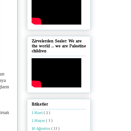
Zirvelerden Sesler: We are
the world ... we are Palestine
children
ğun
yaya
ların
Etiketler
rsatı
1 Mart
( 2 )
1 Mayıs
( 3 )
10 Ağustos
( 13 )