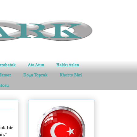
arabatak
Ata Atun
Hakkı Aslan
Tamer
Doğa Toprak
Khorto Bâri
stosu
uk bir
im."