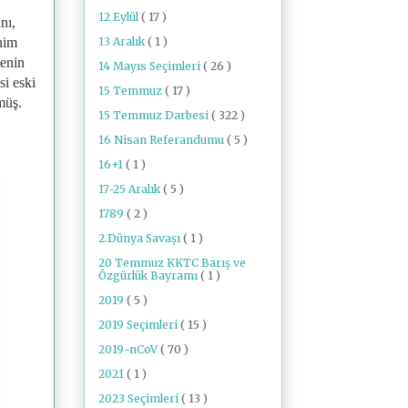
12 Eylül
( 17 )
nı,
13 Aralık
( 1 )
nim
tenin
14 Mayıs Seçimleri
( 26 )
si eski
15 Temmuz
( 17 )
müş.
15 Temmuz Darbesi
( 322 )
16 Nisan Referandumu
( 5 )
16+1
( 1 )
17-25 Aralık
( 5 )
1789
( 2 )
2.Dünya Savaşı
( 1 )
20 Temmuz KKTC Barış ve
Özgürlük Bayramı
( 1 )
2019
( 5 )
2019 Seçimleri
( 15 )
2019-nCoV
( 70 )
2021
( 1 )
2023 Seçimleri
( 13 )