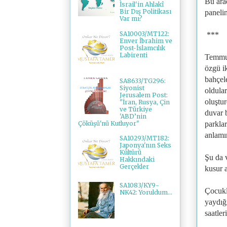
Bu ara
İsrail'in Ahlakî
Bir Dış Politikası
panelin
Var mı?
SA10003/MT122:
***
Enver İbrahim ve
Post-İslamcılık
Labirenti
Temmuz
özgü ik
bahçele
SA8633/TG296:
Siyonist
oldular
Jerusalem Post:
oluştur
"İran, Rusya, Çin
ve Türkiye
duvar 
'ABD’nin
Çöküşü'nü Kutluyor"
parkla
anlamı
SA10293/MT182:
Japonya'nın Seks
Kültürü
Şu da 
Hakkındaki
Gerçekler
kusur a
SA1083/KY9-
Çocukl
NK42: Yoruldum...
yaydığ
saatler