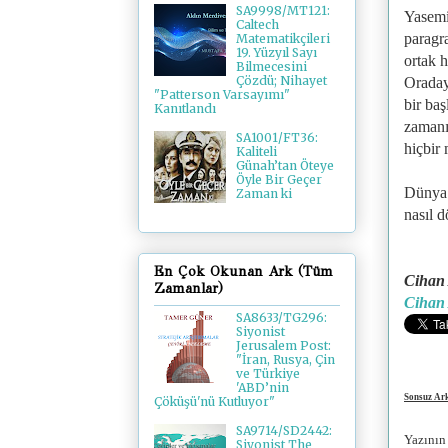
SA9998/MT121:
Yasemi
Caltech
paragra
Matematikçileri
19. Yüzyıl Sayı
ortak 
Bilmecesini
Çözdü; Nihayet
Oradayd
"Patterson Varsayımı"
bir ba
Kanıtlandı
zamanı
SA1001/FT36:
hiçbir 
Kaliteli
Günah’tan Öteye
Öyle Bir Geçer
Dünya 
Zaman ki
nasıl 
En Çok Okunan Ark (Tüm
Cihan 
Zamanlar)
Cihan 
SA8633/TG296:
Siyonist
Jerusalem Post:
"İran, Rusya, Çin
ve Türkiye
'ABD’nin
Sonsuz Ark
Çöküşü'nü Kutluyor"
SA9714/SD2442:
Yazının
Siyonist The