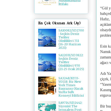
Müslümanlarla
İttifakı
“Gül y
bahçede
Hafız,
En Çok Okunan Ark (Ay)
açıklam
olsayd
SA10082/SD2700
: Seçkin Deniz
problem
Twitter
Günlükleri 711
(16-20 Haziran
Esin k
2021)
Namık 
SA12031/SD3822:
zamanı
Seçkin Deniz
Twitter
ağacı 
Günlükleri 970
(21-25 Ocak 2025)
Adı Ya
SA3248/KY33-
çiçek,
YO118: Bir New
“Yasem
York Times
Başyazısı Olarak
Kasımpa
Yurtta Sulh
erguvan
Konseyi Bildirisi
SA9714/SD2442:
Bir bu
Siyonist The
Jerusalem Post: