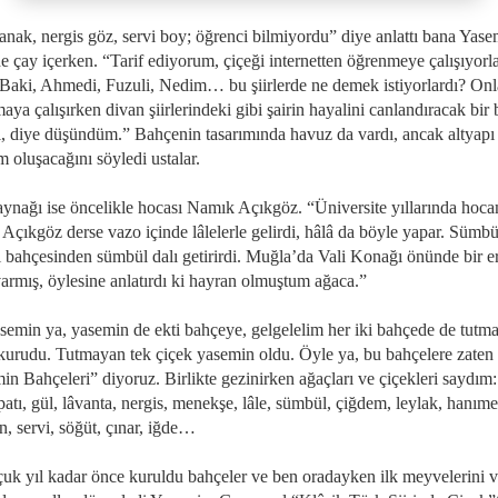
anak, nergis göz, servi boy; öğrenci bilmiyordu” diye anlattı bana Yase
 çay içerken. “Tarif ediyorum, çiçeği internetten öğrenmeye çalışıyorla
 Baki, Ahmedi, Fuzuli, Nedim… bu şiirlerde ne demek istiyorlardı? Onl
aya çalışırken divan şiirlerindeki gibi şairin hayalini canlandıracak bir
ı, diye düşündüm.” Bahçenin tasarımında havuz da vardı, ancak altyapı
 oluşacağını söyledi ustalar.
aynağı ise öncelikle hocası Namık Açıkgöz. “Üniversite yıllarında hoc
Açıkgöz derse vazo içinde lâlelerle gelirdi, hâlâ da böyle yapar. Sümbü
 bahçesinden sümbül dalı getirirdi. Muğla’da Vali Konağı önünde bir 
varmış, öylesine anlatırdı ki hayran olmuştum ağaca.”
semin ya, yasemin de ekti bahçeye, gelgelelim her iki bahçede de tutm
 kurudu. Tutmayan tek çiçek yasemin oldu. Öyle ya, bu bahçelere zaten
in Bahçeleri” diyoruz. Birlikte gezinirken ağaçları ve çiçekleri saydım:
tı, gül, lâvanta, nergis, menekşe, lâle, sümbül, çiğdem, leylak, hanımel
, servi, söğüt, çınar, iğde…
çuk yıl kadar önce kuruldu bahçeler ve ben oradayken ilk meyvelerini v