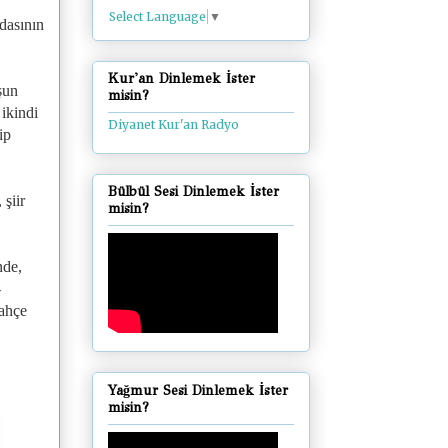
Select Language
▼
dasının
Kur'an Dinlemek İster
şun
misin?
ikindi
Diyanet Kur'an Radyo
ip
Bülbül Sesi Dinlemek İster
şiir
misin?
nde,
-
bahçe
Yağmur Sesi Dinlemek İster
misin?