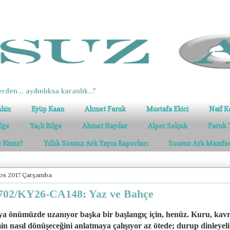
erden... aydınlıksa karanlık..."
ahin
Eyüp Kaan
Ahmet Faruk
Mustafa Ekici
Naif K
Ege
Yaşlı Bilge
Ahmet Haydar
Alper Selçuk
Faruk 
z Kimiz?
Yıllık Sonsuz Ark Yayın Raporları
Sonsuz Ark Manife
tos 2017 Çarşamba
702/KY26-CA148: Yaz ve Bahçe
a önümüzde uzanıyor başka bir başlangıç için, henüz. Kuru, kavr
in nasıl dönüşeceğini anlatmaya çalışıyor az ötede; durup dinleyel