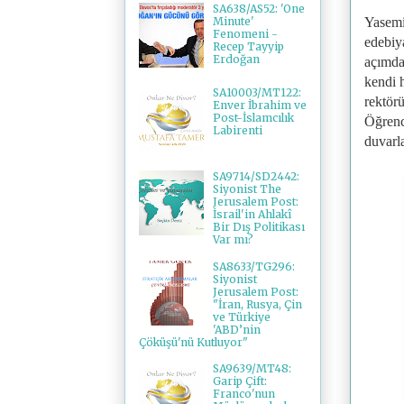
SA638/AS52: 'One
Yasemin
Minute'
Fenomeni -
edebiy
Recep Tayyip
Erdoğan
açımda
kendi 
SA10003/MT122:
rektör
Enver İbrahim ve
Post-İslamcılık
Öğrenc
Labirenti
duvarla
SA9714/SD2442:
Siyonist The
Jerusalem Post:
İsrail'in Ahlakî
Bir Dış Politikası
Var mı?
SA8633/TG296:
Siyonist
Jerusalem Post:
"İran, Rusya, Çin
ve Türkiye
'ABD’nin
Çöküşü'nü Kutluyor"
SA9639/MT48:
Garip Çift:
Franco'nun