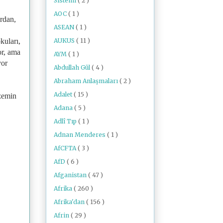
Sistemi
( 2 )
AOC
( 1 )
ardan,
ASEAN
( 1 )
AUKUS
( 11 )
kuları,
or, ama
AYM
( 1 )
yor
Abdullah Gül
( 4 )
Abraham Anlaşmaları
( 2 )
Adalet
( 15 )
zemin
Adana
( 5 )
Adlî Tıp
( 1 )
Adnan Menderes
( 1 )
AfCFTA
( 3 )
AfD
( 6 )
Afganistan
( 47 )
Afrika
( 260 )
Afrika'dan
( 156 )
Afrin
( 29 )