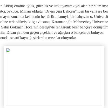
 Akkuş etrafına iyilik, güzellik ve umut yayarak yol alan bir bilim insa
atçı, öykücü. Mimarı olduğu “Divan Şiiri Bahçesi”nden bu yana ise be
n aynı zamanda kelimenin her türlü anlamıyla bir bahçıvan o. Üniversi
haline terk edilmiş iki iç avlusunu, Karamanoğlu Mehmetbey Üniversite
ü Sabri Gökmen Hoca’nın desteğiyle rengarenk birer bahçeye dönüştür
iler Divan şirinden geçen çiçekleri ve ağaçları o bahçelerde buluyor,
rında ise atıf kaynağı şiirlerden mısralar okuyorlar.