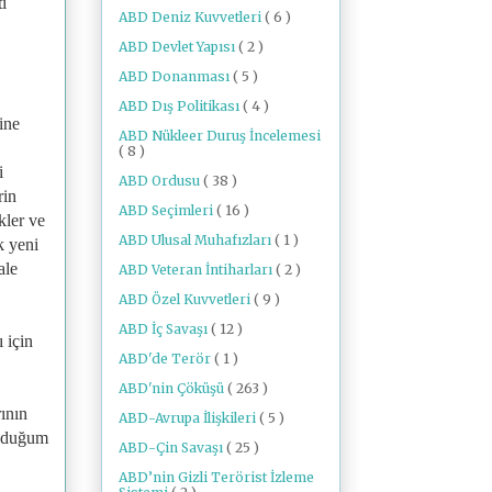
i
ABD Deniz Kuvvetleri
( 6 )
ABD Devlet Yapısı
( 2 )
ABD Donanması
( 5 )
ABD Dış Politikası
( 4 )
ine
ABD Nükleer Duruş İncelemesi
( 8 )
i
ABD Ordusu
( 38 )
rin
ABD Seçimleri
( 16 )
kler ve
ABD Ulusal Muhafızları
( 1 )
k yeni
ale
ABD Veteran İntiharları
( 2 )
ABD Özel Kuvvetleri
( 9 )
ABD İç Savaşı
( 12 )
 için
ABD'de Terör
( 1 )
ABD'nin Çöküşü
( 263 )
ının
ABD-Avrupa İlişkileri
( 5 )
kuduğum
ABD-Çin Savaşı
( 25 )
ABD’nin Gizli Terörist İzleme