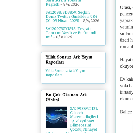
Şaşırtıcı Bir Yöntem
Keşfetti
- 8/4/2026
Orası,
SA12098/SD3859: Seçkin
pencere
Deniz Twitter Günlükleri 984
yaprakl
(01-05 Nisan 2025)
- 8/4/2026
yatırıl
SA12097/SD3858: Tevrat'ı
Tanrı mı Yazdı ve Bu Önemli
sırtla
mi?
- 8/3/2026
üzeri h
romanl
Yıllık Sonsuz Ark Yayın
Hayat 
Raporları
okuyor
Yıllık Sonsuz Ark Yayın
Raporları
Ev kal
yola b
kırtas
En Çok Okunan Ark
okumala
(Hafta)
SA9998/MT121:
Bahçe v
Caltech
Matematikçileri
19. Yüzyıl Sayı
Bilmecesini
Çözdü; Nihayet