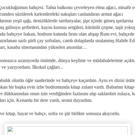
 çocukluğumun bahçesi. Tahta balkonu çevreleyen elma ağacı, misafir o
sinden süzülerek kırlentlerdeki nakışları canlandıran armut ağacı
arının yeşil ışığı, denizliklerde sardunyalar, şişe içinde güneş ışınlarına
mış gülsuyu şerbetleri, kayısı kurusu sergileri, kürünlü çeşme, taşlı yoku
rında bahçeye bakan, bodrum katında fırını olan ahşap Rum evi, bahçede 
azırlanan sazlı şiirli çay sofraları, camlı dolaplarda sıralanmış Halide Ed
arı, kasaba sinemasından yükselen anonslar…
sonsuzca uzanıyordu önümde, dünya keşfime ve müdahalelerime açıktı, 
 ve yazıyordum. İlkokul çağları...
abalık olurdu öğle saatlerinde ve bahçeye kaçardım. Aynı ev dizisi üstü
akan bir başka evin izbe bodrumunda kitap zulam vardı. Babamın kitap
iye dükkanından onun izin verdiğinden fazlasını alıp saklardım zulaya, 
rı için. Kenarda bir dere vardı, sesini duyardım.
e kitap, hayat ve bahçe, sofra ve şiir birlikte sonsuza akıyordu.