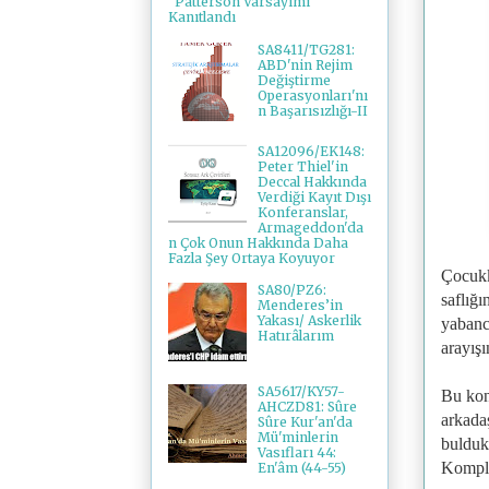
"Patterson Varsayımı"
Kanıtlandı
SA8411/TG281:
ABD'nin Rejim
Değiştirme
Operasyonları'nı
n Başarısızlığı-II
SA12096/EK148:
Peter Thiel'in
Deccal Hakkında
Verdiği Kayıt Dışı
Konferanslar,
Armageddon'da
n Çok Onun Hakkında Daha
Fazla Şey Ortaya Koyuyor
Çocukk
SA80/PZ6:
saflığı
Menderes’in
Yakası/ Askerlik
yabanc
Hatırâlarım
arayışı
SA5617/KY57-
Bu kon
AHCZD81: Sûre
arkada
Sûre Kur'an'da
Mü'minlerin
bulduk
Vasıfları 44:
Komplo
En'âm (44-55)