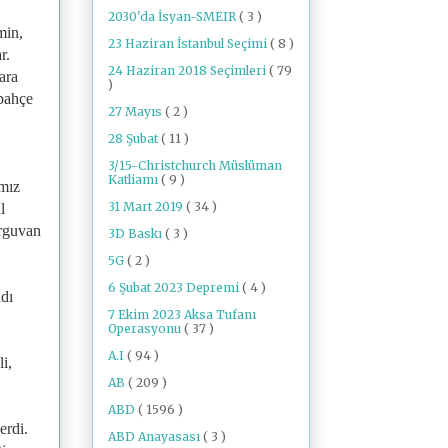
2030'da İsyan-SMEIR
( 3 )
min,
23 Haziran İstanbul Seçimi
( 8 )
r.
24 Haziran 2018 Seçimleri
( 79
ara
)
 bahçe
27 Mayıs
( 2 )
28 Şubat
( 11 )
3/15-Christchurch Müslüman
Katliamı
( 9 )
amız
31 Mart 2019
( 34 )
l
erguvan
3D Baskı
( 3 )
5G
( 2 )
6 Şubat 2023 Depremi
( 4 )
adı
7 Ekim 2023 Aksa Tufanı
Operasyonu
( 37 )
A.I
( 94 )
i,
AB
( 209 )
ABD
( 1596 )
erdi.
ABD Anayasası
( 3 )