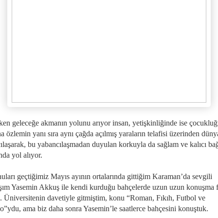
en geleceğe akmanın yolunu arıyor insan, yetişkinliğinde ise çocuklu
na özlemin yanı sıra aynı çağda açılmış yaraların telafisi üzerinden dün
ılaşarak, bu yabancılaşmadan duyulan korkuyla da sağlam ve kalıcı bağ
nda yol alıyor.
uları geçtiğimiz Mayıs ayının ortalarında gittiğim Karaman’da sevgili
şım Yasemin Akkuş ile kendi kurduğu bahçelerde uzun uzun konuşma fı
. Üniversitenin davetiyle gitmiştim, konu “Roman, Fıkıh, Futbol ve
”ydu, ama biz daha sonra Yasemin’le saatlerce bahçesini konuştuk.