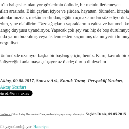
n’in bahçesi canlanıyor gözlerimin önünde, bir metnin ilerlemeyen
fları arasında. Bitki çayları içiyor ve şiirden, hayattan, ölümden, kitapl
hatıralarımızdan, mekân israfından, eğitim açmazlarından söz ediyorduk.
ım, yine olabilirim. Taze ağaçların yapraklarının ışıltısı ve hanımeli ko
şlangıç duygusu uyandırıyor. Yapacak çok şey var, hiç de boş durulmuy
nda yarım bırakılmış veya üstlenmekten kaçınılmış olanın yerini tutmu
meşguliyet.
önümüzde uzanıyor başka bir başlangıç için, henüz. Kuru, kavruk bir 
dönüşeceğini anlatmaya çalışıyor az ötede; durup dinleyelim.
Aktaş, 09
.08.2017, Sonsuz Ark, Konuk Yazar, Perspektif Yazıları,
Aktaş Yazıları
Seçkin Deniz, 09.05.2015
'ın Notu:
Cihan Aktaş Hanımefendi'den yazıları için yayın onayı alınmıştır.
 ilk yayınlandığı yer:
Haberiyat