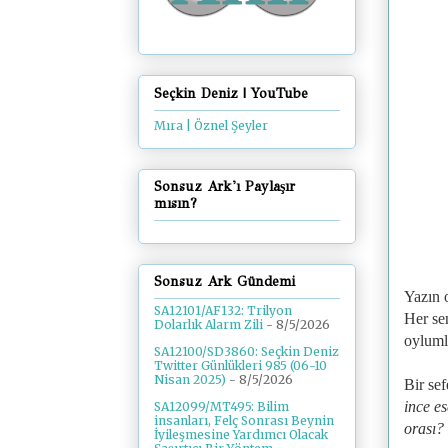
Seçkin Deniz | YouTube
Mıra | Öznel Şeyler
Sonsuz Ark'ı Paylaşır
mısın?
Sonsuz Ark Gündemi
Yazın 
SA12101/AF132: Trilyon
Her se
Dolarlık Alarm Zili
- 8/5/2026
oyluml
SA12100/SD3860: Seçkin Deniz
Twitter Günlükleri 985 (06-10
Nisan 2025)
- 8/5/2026
Bir se
ince es
SA12099/MT495: Bilim
insanları, Felç Sonrası Beynin
orası?
İyileşmesine Yardımcı Olacak