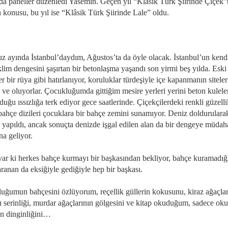
da paneller düzenledi Yasemin. Geçen yıl “Klâsik Türk Şiirinde Çiçek”t
 konusu, bu yıl ise “Klâsik Türk Şiirinde Lale” oldu.
 ayında İstanbul’daydım, Ağustos’ta da öyle olacak. İstanbul’un kend
lim dengesini şaşırtan bir betonlaşma yaşandı son yirmi beş yılda. Eski
r bir rüya gibi hatırlanıyor, koruluklar türdeşiyle içe kapanmanın siteler
 ve oluyorlar. Çocukluğumda gittiğim mesire yerleri yerini beton kulele
duğu ıssızlığa terk ediyor gece saatlerinde. Çiçekçilerdeki renkli güzelli
bahçe dizileri çocuklara bir bahçe zemini sunamıyor. Deniz doldurulara
r yapıldı, ancak sonuçta denizde işgal edilen alan da bir dengeye müdah
na geliyor.
var ki herkes bahçe kurmayı bir başkasından bekliyor, bahçe kuramadığı
ranan da eksiğiyle gediğiyle hep bir başkası.
uğumun bahçesini özlüyorum, reçellik güllerin kokusunu, kiraz ağaçlar
ı serinliği, murdar ağaçlarının gölgesini ve kitap okuduğum, sadece o
in dinginliğini…