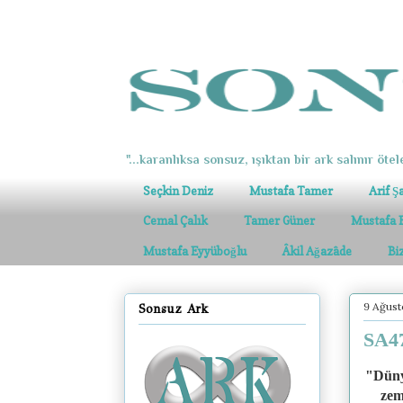
"...karanlıksa sonsuz, ışıktan bir ark salınır ötel
Seçkin Deniz
Mustafa Tamer
Arif Ş
Cemal Çalık
Tamer Güner
Mustafa 
Mustafa Eyyüboğlu
Âkil Ağazâde
Bi
9 Ağus
Sonsuz Ark
SA4
"Düny
zem