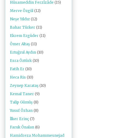
Hüsameddin Ferzîzâde
(15)
Merve Özgül
(12)
Neşe Yıldız
(12)
Bahar Türker
(11)
Ekrem Ergüder
(11)
Ömer Altaş
(11)
Ertuğrul Aydın
(10)
Esra Öztürk
(10)
Fatih Er
(10)
Heca Ris
(10)
Zeynep Karataş
(10)
Kemal Taner
(9)
Talip Gümüş
(8)
Yusuf Özhan
(8)
İlker Erinç
(7)
Faruk Önalan
(6)
Hamidreza Mohammesnejad