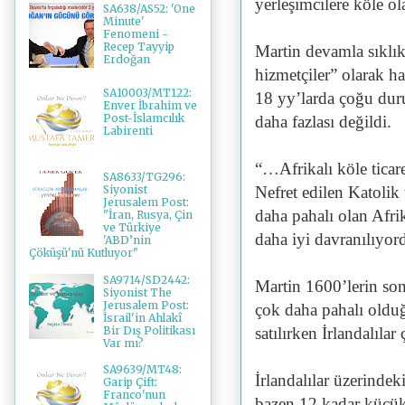
yerleşimcilere köle ol
SA638/AS52: 'One
Minute'
Fenomeni -
Recep Tayyip
Martin devamla sıklıkl
Erdoğan
hizmetçiler” olarak ha
SA10003/MT122:
18 yy’larda çoğu dur
Enver İbrahim ve
Post-İslamcılık
daha fazlası değildi.
Labirenti
“…Afrikalı köle ticar
SA8633/TG296:
Nefret edilen Katolik
Siyonist
Jerusalem Post:
daha pahalı olan Afrik
"İran, Rusya, Çin
ve Türkiye
daha iyi davranılıyor
'ABD’nin
Çöküşü'nü Kutluyor"
SA9714/SD2442:
Martin 1600’lerin sonl
Siyonist The
Jerusalem Post:
çok daha pahalı olduğu
İsrail'in Ahlakî
Bir Dış Politikası
satılırken İrlandalıla
Var mı?
SA9639/MT48:
İrlandalılar üzerindek
Garip Çift:
Franco'nun
bazen 12 kadar küçük y