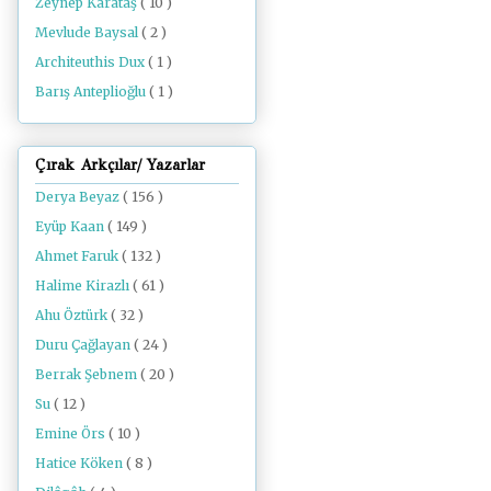
Zeynep Karataş
( 10 )
Mevlude Baysal
( 2 )
Architeuthis Dux
( 1 )
Barış Anteplioğlu
( 1 )
Çırak Arkçılar/ Yazarlar
Derya Beyaz
( 156 )
Eyüp Kaan
( 149 )
Ahmet Faruk
( 132 )
Halime Kirazlı
( 61 )
Ahu Öztürk
( 32 )
Duru Çağlayan
( 24 )
Berrak Şebnem
( 20 )
Su
( 12 )
Emine Örs
( 10 )
Hatice Köken
( 8 )