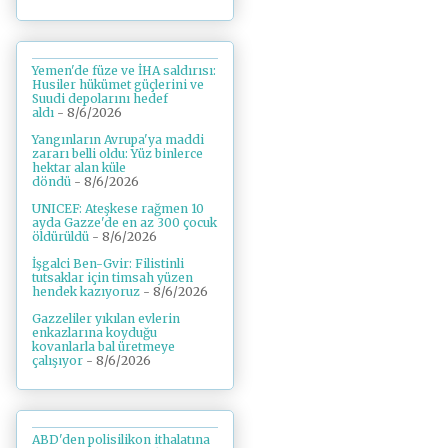
Yemen'de füze ve İHA saldırısı:
Husiler hükümet güçlerini ve
Suudi depolarını hedef
aldı
- 8/6/2026
Yangınların Avrupa'ya maddi
zararı belli oldu: Yüz binlerce
hektar alan küle
döndü
- 8/6/2026
UNICEF: Ateşkese rağmen 10
ayda Gazze'de en az 300 çocuk
öldürüldü
- 8/6/2026
İşgalci Ben-Gvir: Filistinli
tutsaklar için timsah yüzen
hendek kazıyoruz
- 8/6/2026
Gazzeliler yıkılan evlerin
enkazlarına koyduğu
kovanlarla bal üretmeye
çalışıyor
- 8/6/2026
ABD'den polisilikon ithalatına