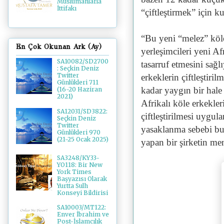
Müslümanlarla
İttifakı
“çiftleştirmek” için k
“Bu yeni “melez” köle
En Çok Okunan Ark (Ay)
yerleşimcileri yeni Af
SA10082/SD2700
tasarruf etmesini sağlı
: Seçkin Deniz
Twitter
erkeklerin çiftleştir
Günlükleri 711
kadar yaygın bir hale 
(16-20 Haziran
2021)
Afrikalı köle erkekler
SA12031/SD3822:
çiftleştirilmesi uygul
Seçkin Deniz
Twitter
yasaklanma sebebi bu
Günlükleri 970
(21-25 Ocak 2025)
yapan bir şirketin me
SA3248/KY33-
YO118: Bir New
York Times
Başyazısı Olarak
Yurtta Sulh
Konseyi Bildirisi
SA10003/MT122:
Enver İbrahim ve
Post-İslamcılık