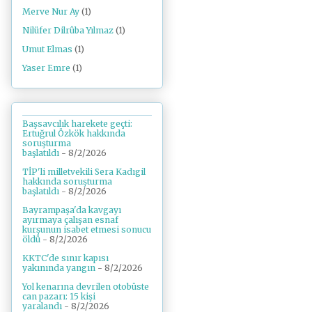
Merve Nur Ay
(1)
Nilüfer Dilrûba Yılmaz
(1)
Umut Elmas
(1)
Yaser Emre
(1)
Başsavcılık harekete geçti:
Ertuğrul Özkök hakkında
soruşturma
başlatıldı
- 8/2/2026
TİP'li milletvekili Sera Kadıgil
hakkında soruşturma
başlatıldı
- 8/2/2026
Bayrampaşa'da kavgayı
ayırmaya çalışan esnaf
kurşunun isabet etmesi sonucu
öldü
- 8/2/2026
KKTC'de sınır kapısı
yakınında yangın
- 8/2/2026
Yol kenarına devrilen otobüste
can pazarı: 15 kişi
yaralandı
- 8/2/2026