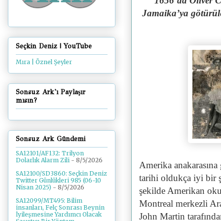
“1656’da Oliver C
Jamaika’ya götürüler
Seçkin Deniz | YouTube
Mıra | Öznel Şeyler
Sonsuz Ark'ı Paylaşır
mısın?
Sonsuz Ark Gündemi
SA12101/AF132: Trilyon
Dolarlık Alarm Zili
- 8/5/2026
Amerika anakarasına ge
SA12100/SD3860: Seçkin Deniz
tarihi oldukça iyi bi
Twitter Günlükleri 985 (06-10
Nisan 2025)
- 8/5/2026
şekilde Amerikan okul
SA12099/MT495: Bilim
Montreal merkezli Ar
insanları, Felç Sonrası Beynin
İyileşmesine Yardımcı Olacak
John Martin tarafında