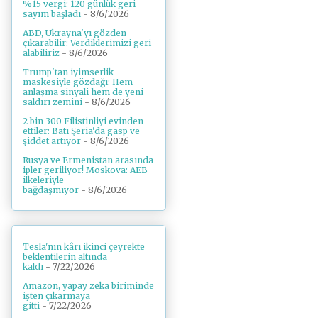
%15 vergi: 120 günlük geri
sayım başladı
- 8/6/2026
ABD, Ukrayna'yı gözden
çıkarabilir: Verdiklerimizi geri
alabiliriz
- 8/6/2026
Trump'tan iyimserlik
maskesiyle gözdağı: Hem
anlaşma sinyali hem de yeni
saldırı zemini
- 8/6/2026
2 bin 300 Filistinliyi evinden
ettiler: Batı Şeria'da gasp ve
şiddet artıyor
- 8/6/2026
Rusya ve Ermenistan arasında
ipler geriliyor! Moskova: AEB
ilkeleriyle
bağdaşmıyor
- 8/6/2026
Tesla'nın kârı ikinci çeyrekte
beklentilerin altında
kaldı
- 7/22/2026
Amazon, yapay zeka biriminde
işten çıkarmaya
gitti
- 7/22/2026