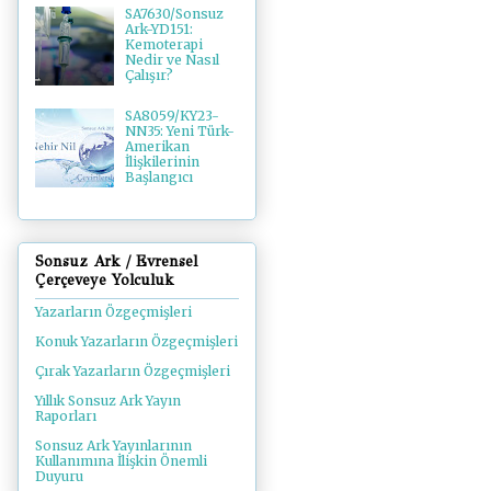
SA7630/Sonsuz
Ark-YD151:
Kemoterapi
Nedir ve Nasıl
Çalışır?
SA8059/KY23-
NN35: Yeni Türk-
Amerikan
İlişkilerinin
Başlangıcı
Sonsuz Ark / Evrensel
Çerçeveye Yolculuk
Yazarların Özgeçmişleri
Konuk Yazarların Özgeçmişleri
Çırak Yazarların Özgeçmişleri
Yıllık Sonsuz Ark Yayın
Raporları
Sonsuz Ark Yayınlarının
Kullanımına İlişkin Önemli
Duyuru