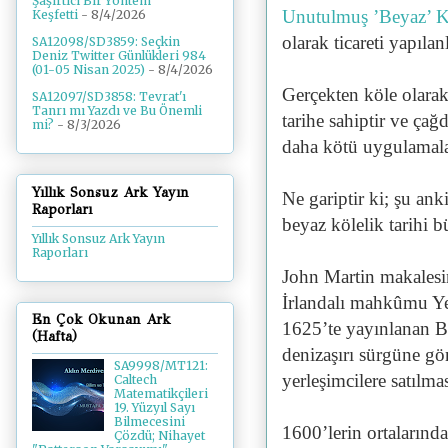
Şaşırtıcı Bir Yöntem
Unutulmuş ’Beyaz’ K
Keşfetti
- 8/4/2026
olarak ticareti yapılan
SA12098/SD3859: Seçkin
Deniz Twitter Günlükleri 984
(01-05 Nisan 2025)
- 8/4/2026
Gerçekten köle olarak t
SA12097/SD3858: Tevrat'ı
Tanrı mı Yazdı ve Bu Önemli
tarihe sahiptir ve çağ
mi?
- 8/3/2026
daha kötü uygulamala
Yıllık Sonsuz Ark Yayın
Ne gariptir ki; şu an
Raporları
beyaz kölelik tarihi
Yıllık Sonsuz Ark Yayın
Raporları
John Martin makalesind
İrlandalı mahkûmu Yen
En Çok Okunan Ark
1625’te yayınlanan B
(Hafta)
denizaşırı sürgüne gö
SA9998/MT121:
yerleşimcilere satılma
Caltech
Matematikçileri
19. Yüzyıl Sayı
Bilmecesini
1600’lerin ortalarınd
Çözdü; Nihayet