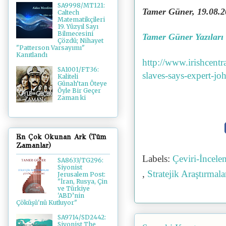
SA9998/MT121:
Tamer Güner, 19.08.2
Caltech
Matematikçileri
19. Yüzyıl Sayı
Bilmecesini
Tamer Güner Yazıları
Çözdü; Nihayet
"Patterson Varsayımı"
Kanıtlandı
http://www.irishcentra
SA1001/FT36:
slaves-says-expert-
Kaliteli
Günah’tan Öteye
Öyle Bir Geçer
Zaman ki
En Çok Okunan Ark (Tüm
Zamanlar)
Labels:
Çeviri-İncel
SA8633/TG296:
Siyonist
,
Stratejik Araştırmal
Jerusalem Post:
"İran, Rusya, Çin
ve Türkiye
'ABD’nin
Çöküşü'nü Kutluyor"
SA9714/SD2442:
Siyonist The