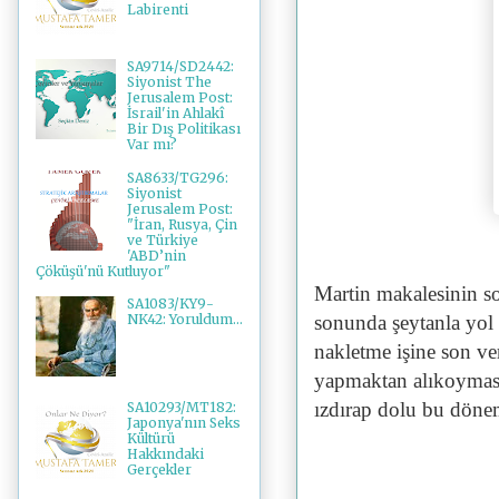
Labirenti
SA9714/SD2442:
Siyonist The
Jerusalem Post:
İsrail'in Ahlakî
Bir Dış Politikası
Var mı?
SA8633/TG296:
Siyonist
Jerusalem Post:
"İran, Rusya, Çin
ve Türkiye
'ABD’nin
Çöküşü'nü Kutluyor"
Martin makalesinin so
SA1083/KY9-
sonunda şeytanla yol 
NK42: Yoruldum...
nakletme işine son ver
yapmaktan alıkoymasa
ızdırap dolu bu dönem
SA10293/MT182:
Japonya'nın Seks
Kültürü
Hakkındaki
Gerçekler