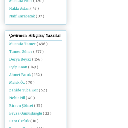
Mustafa Ekici
( 120 )
Hakkı Aslan
( 43 )
Naif Karabatak
( 37 )
Çevirmen Arkçılar/ Yazarlar
Mustafa Tamer
( 496 )
Tamer Güner
( 377 )
Derya Beyaz
( 156 )
Eyüp Kaan
( 149 )
Ahmet Faruk
( 132 )
Melek Öz
( 70 )
Zahide Tuba Kor
( 52 )
Nehir Nil
( 40 )
Birsen Şöhret
( 33 )
Feyza Gümüşlüoğlu
( 22 )
Esra Öztürk
( 10 )