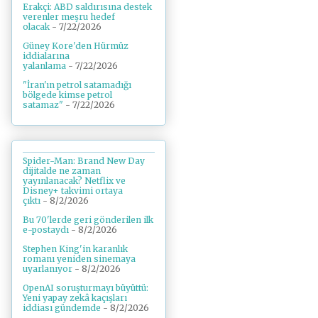
Erakçi: ABD saldırısına destek
verenler meşru hedef
olacak
- 7/22/2026
Güney Kore'den Hürmüz
iddialarına
yalanlama
- 7/22/2026
"İran'ın petrol satamadığı
bölgede kimse petrol
satamaz"
- 7/22/2026
Spider-Man: Brand New Day
dijitalde ne zaman
yayınlanacak? Netflix ve
Disney+ takvimi ortaya
çıktı
- 8/2/2026
Bu 70'lerde geri gönderilen ilk
e-postaydı
- 8/2/2026
Stephen King'in karanlık
romanı yeniden sinemaya
uyarlanıyor
- 8/2/2026
OpenAI soruşturmayı büyüttü:
Yeni yapay zekâ kaçışları
iddiası gündemde
- 8/2/2026