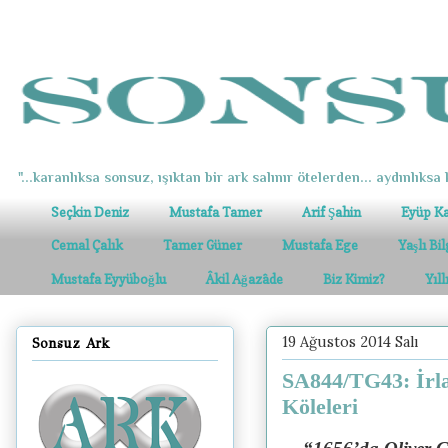
"...karanlıksa sonsuz, ışıktan bir ark salınır ötelerden... aydınlıksa k
Seçkin Deniz
Mustafa Tamer
Arif Şahin
Eyüp K
Cemal Çalık
Tamer Güner
Mustafa Ege
Yaşlı Bi
Mustafa Eyyüboğlu
Âkil Ağazâde
Biz Kimiz?
Yıl
19 Ağustos 2014 Salı
Sonsuz Ark
SA844/TG43: İrla
Köleleri