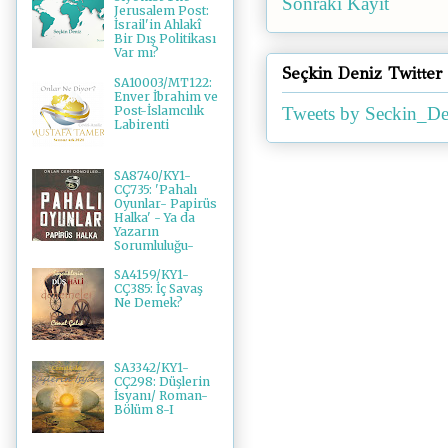
Sonraki Kayıt
Jerusalem Post:
İsrail'in Ahlakî
Bir Dış Politikası
Var mı?
Seçkin Deniz Twitter
SA10003/MT122:
Enver İbrahim ve
Post-İslamcılık
Tweets by Seckin_De
Labirenti
SA8740/KY1-
CÇ735: 'Pahalı
Oyunlar- Papirüs
Halka' - Ya da
Yazarın
Sorumluluğu-
SA4159/KY1-
CÇ385: İç Savaş
Ne Demek?
SA3342/KY1-
CÇ298: Düşlerin
İsyanı/ Roman-
Bölüm 8-I