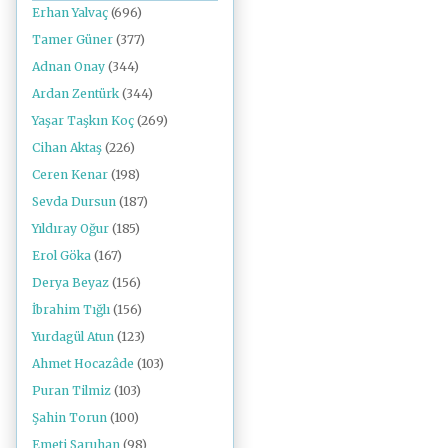
Erhan Yalvaç
(696)
Tamer Güner
(377)
Adnan Onay
(344)
Ardan Zentürk
(344)
Yaşar Taşkın Koç
(269)
Cihan Aktaş
(226)
Ceren Kenar
(198)
Sevda Dursun
(187)
Yıldıray Oğur
(185)
Erol Göka
(167)
Derya Beyaz
(156)
İbrahim Tığlı
(156)
Yurdagül Atun
(123)
Ahmet Hocazâde
(103)
Puran Tilmiz
(103)
Şahin Torun
(100)
Emeti Saruhan
(98)