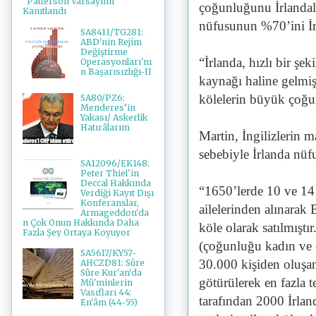
"Patterson Varsayımı"
çoğunluğunu İrlandal
Kanıtlandı
nüfusunun %70’ini İr
SA8411/TG281:
ABD'nin Rejim
Değiştirme
“İrlanda, hızlı bir şek
Operasyonları'nı
n Başarısızlığı-II
kaynağı haline gelmi
kölelerin büyük çoğu
SA80/PZ6:
Menderes’in
Yakası/ Askerlik
Hatırâlarım
Martin, İngilizlerin ma
sebebiyle İrlanda nüfu
SA12096/EK148:
Peter Thiel'in
Deccal Hakkında
“1650’lerde 10 ve 14 
Verdiği Kayıt Dışı
Konferanslar,
ailelerinden alınarak 
Armageddon'da
n Çok Onun Hakkında Daha
köle olarak satılmıştı
Fazla Şey Ortaya Koyuyor
(çoğunluğu kadın ve ç
SA5617/KY57-
30.000 kişiden oluşan
AHCZD81: Sûre
Sûre Kur'an'da
götürülerek en fazla t
Mü'minlerin
Vasıfları 44:
tarafından 2000 İrlan
En'âm (44-55)