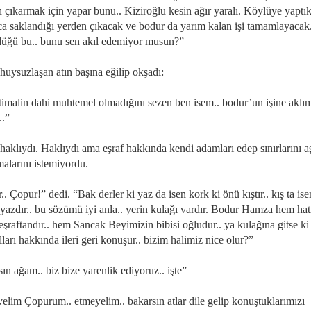
 çıkarmak için yapar bunu.. Kiziroğlu kesin ağır yaralı. Köylüye yaptık
a saklandığı yerden çıkacak ve bodur da yarım kalan işi tamamlayacak.
üğü bu.. bunu sen akıl edemiyor musun?”
huysuzlaşan atın başına eğilip okşadı:
timalin dahi muhtemel olmadığını sezen ben isem.. bodur’un işine aklı
..”
haklıydı. Haklıydı ama eşraf hakkında kendi adamları edep sınırlarını a
alarını istemiyordu.
. Çopur!” dedi. “Bak derler ki yaz da isen kork ki önü kıştır.. kış ta ise
 yazdır.. bu sözümü iyi anla.. yerin kulağı vardır. Bodur Hamza hem hatı
 eşraftandır.. hem Sancak Beyimizin bibisi oğludur.. ya kulağına gitse ki
ları hakkında ileri geri konuşur.. bizim halimiz nice olur?”
ın ağam.. biz bize yarenlik ediyoruz.. işte”
elim Çopurum.. etmeyelim.. bakarsın atlar dile gelip konuştuklarımızı