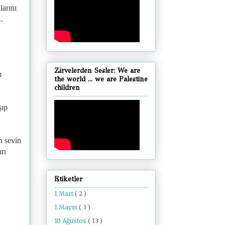
larını
.
Zirvelerden Sesler: We are
m
the world ... we are Palestine
children
şıp
n sevin
rı
Etiketler
1 Mart
( 2 )
1 Mayıs
( 3 )
10 Ağustos
( 13 )