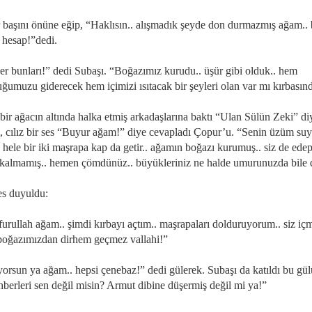
başını önüne eğip, “Haklısın.. alışmadık şeyde don durmazmış ağam..
o hesap!”dedi.
er bunları!” dedi Subaşı. “Boğazımız kurudu.. üşür gibi olduk.. hem
uğumuzu giderecek hem içimizi ısıtacak bir şeyleri olan var mı kırbasınd
bir ağacın altında halka etmiş arkadaşlarına baktı “Ulan Sülün Zeki” di
ı, cılız bir ses “Buyur ağam!” diye cevapladı Çopur’u. “Senin üzüm su
. hele bir iki maşrapa kap da getir.. ağamın boğazı kurumuş.. siz de ede
kalmamış.. hemen çömdünüz.. büyükleriniz ne halde umurunuzda bile d
es duyuldu:
furullah ağam.. şimdi kırbayı açtım.. maşrapaları dolduruyorum.. siz i
boğazımızdan dirhem geçmez vallahi!”
orsun ya ağam.. hepsi çenebaz!” dedi gülerek. Subaşı da katıldı bu gül
hberleri sen değil misin? Armut dibine düşermiş değil mi ya!”