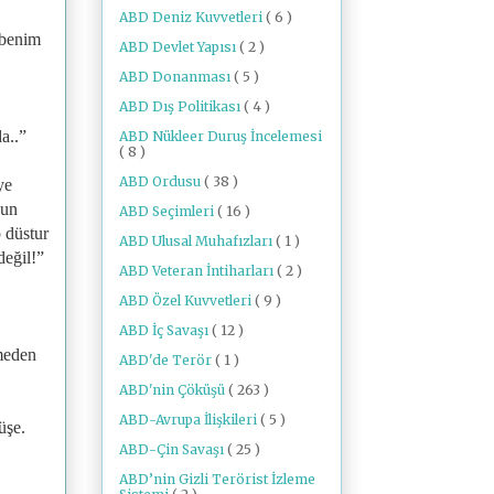
ABD Deniz Kuvvetleri
( 6 )
 benim
ABD Devlet Yapısı
( 2 )
ABD Donanması
( 5 )
ABD Dış Politikası
( 4 )
a..”
ABD Nükleer Duruş İncelemesi
( 8 )
ABD Ordusu
( 38 )
ye
yun
ABD Seçimleri
( 16 )
p düstur
ABD Ulusal Muhafızları
( 1 )
eğil!”
ABD Veteran İntiharları
( 2 )
ABD Özel Kuvvetleri
( 9 )
ABD İç Savaşı
( 12 )
çmeden
ABD'de Terör
( 1 )
ABD'nin Çöküşü
( 263 )
ABD-Avrupa İlişkileri
( 5 )
üşe.
ABD-Çin Savaşı
( 25 )
ABD’nin Gizli Terörist İzleme