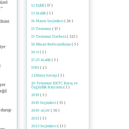
güzel
12 Eylül
( 17 )
.”
13 Aralık
( 1 )
14 Mayıs Seçimleri
( 26 )
disini
15 Temmuz
( 17 )
15 Temmuz Darbesi
( 322 )
16 Nisan Referandumu
( 5 )
diye
16+1
( 1 )
17-25 Aralık
( 5 )
z
1789
( 2 )
2.Dünya Savaşı
( 1 )
20 Temmuz KKTC Barış ve
yer
Özgürlük Bayramı
( 1 )
eğil
2019
( 5 )
2019 Seçimleri
( 15 )
a durup
2019-nCoV
( 70 )
2021
( 1 )
2023 Seçimleri
( 13 )
ıra