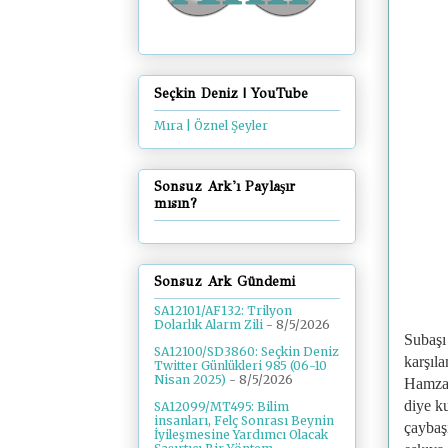
Seçkin Deniz | YouTube
Mıra | Öznel Şeyler
Sonsuz Ark'ı Paylaşır
mısın?
Sonsuz Ark Gündemi
SA12101/AF132: Trilyon
Dolarlık Alarm Zili
- 8/5/2026
Subaşı
SA12100/SD3860: Seçkin Deniz
karşıl
Twitter Günlükleri 985 (06-10
Nisan 2025)
- 8/5/2026
Hamza’
diye k
SA12099/MT495: Bilim
insanları, Felç Sonrası Beynin
çaybaş
İyileşmesine Yardımcı Olacak