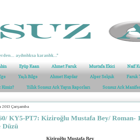
erden... aydınlıksa karanlık..."
ahin
Eyüp Kaan
Ahmet Faruk
Mustafa Ekici
Naif K
Ege
Yaşlı Bilge
Ahmet Haydar
Alper Selçuk
Faruk 
z Kimiz?
Yıllık Sonsuz Ark Yayın Raporları
Sonsuz Ark Manife
m 2013 Çarşamba
0/ KY5-PT7: Kiziroğlu Mustafa Bey/ Roman- 1
e Düzü
Kiziroğlu Mustafa Bey