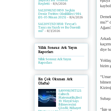
eşkıya
Şaşırtıcı Bir Yöntem
Keşfetti
- 8/4/2026
kaybol
SA12098/SD3859: Seçkin
Deniz Twitter Günlükleri 984
Demek 
(01-05 Nisan 2025)
- 8/4/2026
mu?” d
SA12097/SD3858: Tevrat'ı
Ağam?”
Tanrı mı Yazdı ve Bu Önemli
mi?
- 8/3/2026
Arkada
kaçırm
Yıllık Sonsuz Ark Yayın
diye ba
Raporları
Yıllık Sonsuz Ark Yayın
Yoldaş
Raporları
bizim g
“Umarı
En Çok Okunan Ark
bilmem
(Hafta)
Kiziro
SA9998/MT121:
Caltech
Matematikçileri
Subaşı 
19. Yüzyıl Sayı
Bilmecesini
Çözdü; Nihayet
“İşte s