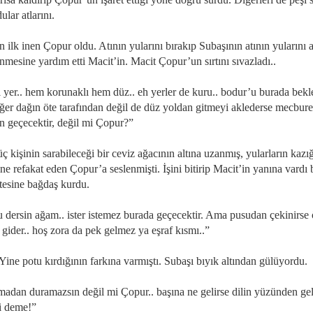
ular atlarını.
 ilk inen Çopur oldu. Atının yularını bırakıp Subaşının atının yularını a
nmesine yardım etti Macit’in. Macit Çopur’un sırtını sıvazladı..
 yer.. hem korunaklı hem düz.. eh yerler de kuru.. bodur’u burada bekl
 eğer dağın öte tarafından değil de düz yoldan gitmeyi aklederse mecbur
n geçecektir, değil mi Çopur?”
ç kişinin sarabileceği bir ceviz ağacının altına uzanmış, yularların kazı
ine refakat eden Çopur’a seslenmişti. İşini bitirip Macit’in yanına vardı 
tesine bağdaş kurdu.
 dersin ağam.. ister istemez burada geçecektir. Ama pusudan çekinirse 
gider.. hoş zora da pek gelmez ya eşraf kısmı..”
Yine potu kırdığının farkına varmıştı. Subaşı bıyık altından gülüyordu.
madan duramazsın değil mi Çopur.. başına ne gelirse dilin yüzünden gel
i deme!”