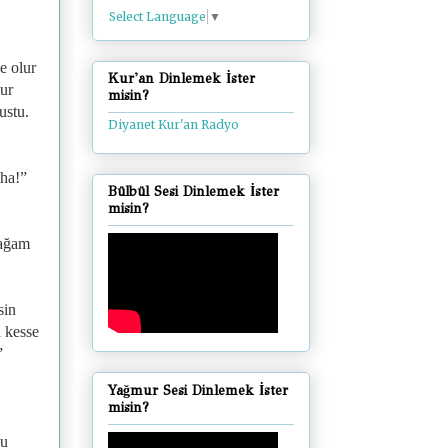
Select Language
▼
e olur
Kur'an Dinlemek İster
lur
misin?
ustu.
Diyanet Kur'an Radyo
 ha!”
Bülbül Sesi Dinlemek İster
misin?
 ağam
sin
a kesse
”
Yağmur Sesi Dinlemek İster
misin?
du