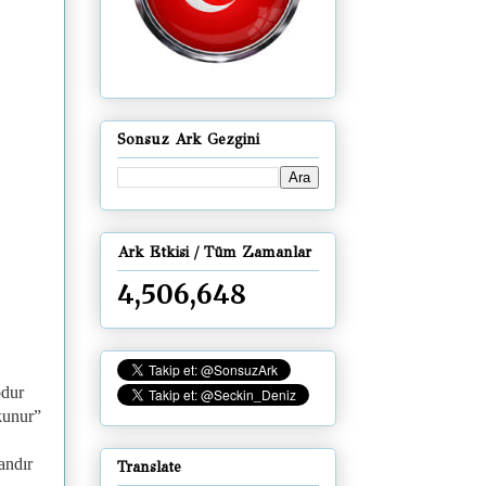
Sonsuz Ark Gezgini
Ark Etkisi / Tüm Zamanlar
4,506,648
odur
okunur”
andır
Translate