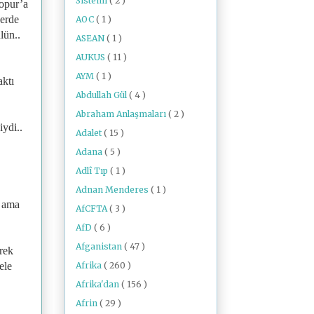
Sistemi
( 2 )
Çopur’a
yerde
AOC
( 1 )
lün..
ASEAN
( 1 )
AUKUS
( 11 )
AYM
( 1 )
aktı
Abdullah Gül
( 4 )
Abraham Anlaşmaları
( 2 )
ydi..
Adalet
( 15 )
Adana
( 5 )
Adlî Tıp
( 1 )
Adnan Menderes
( 1 )
m ama
AfCFTA
( 3 )
AfD
( 6 )
Afganistan
( 47 )
rek
Afrika
( 260 )
ele
Afrika'dan
( 156 )
Afrin
( 29 )