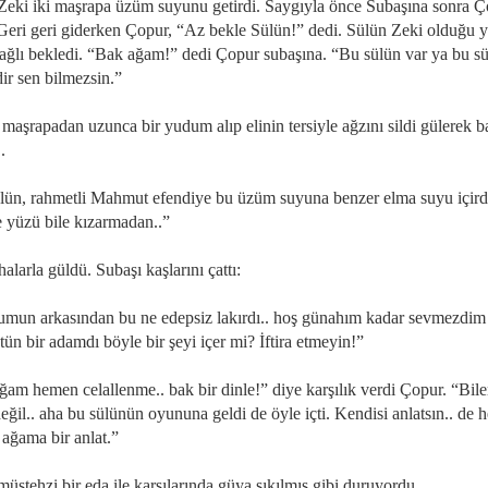
Zeki iki maşrapa üzüm suyunu getirdi. Saygıyla önce Subaşına sonra 
 Geri geri giderken Çopur, “Az bekle Sülün!” dedi. Sülün Zeki olduğu 
 bağlı bekledi. “Bak ağam!” dedi Çopur subaşına. “Bu sülün var ya bu sü
ir sen bilmezsin.”
maşrapadan uzunca bir yudum alıp elinin tersiyle ağzını sildi gülerek b
.
lün, rahmetli Mahmut efendiye bu üzüm suyuna benzer elma suyu içirdi
 yüzü bile kızarmadan..”
larla güldü. Subaşı kaşlarını çattı:
mun arkasından bu ne edepsiz lakırdı.. hoş günahım kadar sevmezdi
tün bir adamdı böyle bir şeyi içer mi? İftira etmeyin!”
ğam hemen celallenme.. bak bir dinle!” diye karşılık verdi Çopur. “Bile
eğil.. aha bu sülünün oyununa geldi de öyle içti. Kendisi anlatsın.. de h
 ağama bir anlat.”
üstehzi bir eda ile karşılarında güya sıkılmış gibi duruyordu.