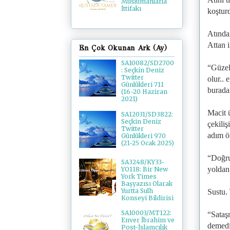
Müslümanlarla
İttifakı
koşturd
Atından
Attan i
En Çok Okunan Ark (Ay)
SA10082/SD2700
“Güzel
: Seçkin Deniz
Twitter
olur..
Günlükleri 711
burada
(16-20 Haziran
2021)
Macit ü
SA12031/SD3822:
Seçkin Deniz
çekiliş
Twitter
adım ö
Günlükleri 970
(21-25 Ocak 2025)
“Doğru
SA3248/KY33-
yoldan 
YO118: Bir New
York Times
Başyazısı Olarak
Yurtta Sulh
Sustu. 
Konseyi Bildirisi
SA10003/MT122:
“Sataş
Enver İbrahim ve
demed
Post-İslamcılık