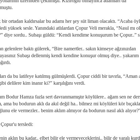
 yollarının üzerinden çekilmişti. Kiziroğlu olmayınca adamları da
muştu.
bir ortadan kaldırsalar bu adamı her şey süt liman olacaktı. “Acaba öyl
edi yüksek sesle. Yanındaki atlılardan Çopur Veli merakla, “Nasıl mı o
 diye sordu.. Subaşı güldü: “Kendi kendime konuşurum be Çopur..” s
n gelenlere baktı gülerek, “Bire namertler.. sakın kimseye ağzınızdan
ayasınız Subaşı dellenmiş kendi kendine konuşur olmuş diye.. yakarım
ğırdı.
ları da bu latifeye katılmış gülmüşlerdi. Çopur ciddi bir tavırla, “Aman
ibi delilere kim inanır ki?” karşılığını verdi.
m Bodur Hamza fazla sert davranmamıştır köylülere.. ağam sen ne der
, ama bu bodurun aklı da akıl değil ha.. bilmez mi köylüleri kör bıçakl
ğlunu ele vermezler.. benim aklım almıyor da bodurun nasıl aklı alıyor?
Çopur'u tersledi:
enin aklın bu kadar.. elbet bilir ele vermeyeceklerini.. bilir de yaralı kur