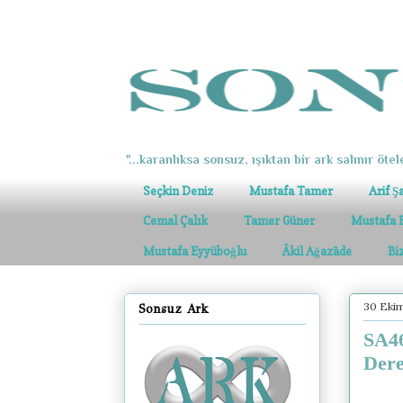
"...karanlıksa sonsuz, ışıktan bir ark salınır ötel
Seçkin Deniz
Mustafa Tamer
Arif Ş
Cemal Çalık
Tamer Güner
Mustafa 
Mustafa Eyyüboğlu
Âkil Ağazâde
Bi
30 Eki
Sonsuz Ark
SA46
Der