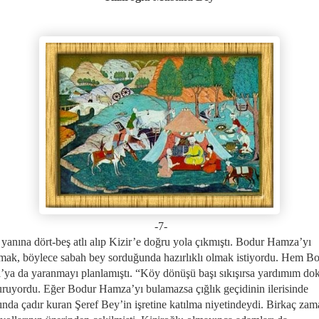
-7-
 yanına dört-beş atlı alıp Kizir’e doğru yola çıkmıştı. Bodur Hamza’yı
amak, böylece sabah bey sorduğunda hazırlıklı olmak istiyordu. Hem B
ya da yaranmayı planlamıştı. “Köy dönüşü başı sıkışırsa yardımım d
uruyordu. Eğer Bodur Hamza’yı bulamazsa çığlık geçidinin ilerisinde
ında çadır kuran Şeref Bey’in işretine katılma niyetindeydi. Birkaç zam