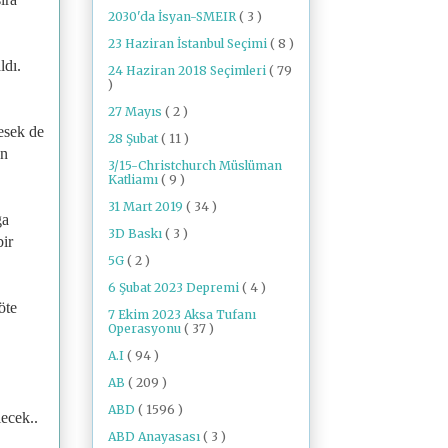
2030'da İsyan-SMEIR
( 3 )
23 Haziran İstanbul Seçimi
( 8 )
ldı.
24 Haziran 2018 Seçimleri
( 79
)
27 Mayıs
( 2 )
esek de
28 Şubat
( 11 )
en
3/15-Christchurch Müslüman
Katliamı
( 9 )
31 Mart 2019
( 34 )
ğa
3D Baskı
( 3 )
bir
5G
( 2 )
6 Şubat 2023 Depremi
( 4 )
öte
7 Ekim 2023 Aksa Tufanı
Operasyonu
( 37 )
A.I
( 94 )
AB
( 209 )
ABD
( 1596 )
ecek..
ABD Anayasası
( 3 )