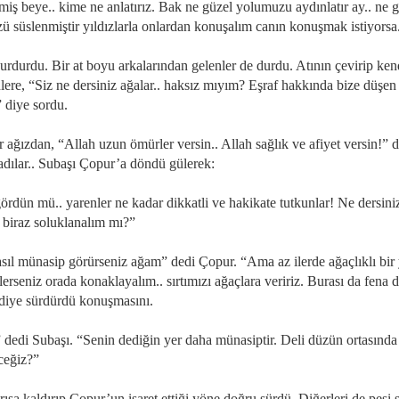
rmiş beye.. kime ne anlatırız. Bak ne güzel yolumuzu aydınlatır ay.. ne 
ü süslenmiştir yıldızlarla onlardan konuşalım canın konuşmak istiyorsa
urdurdu. Bir at boyu arkalarından gelenler de durdu. Atının çevirip ken
lere, “Siz ne dersiniz ağalar.. haksız mıyım? Eşraf hakkında bize düşen
” diye sordu.
 ağızdan, “Allah uzun ömürler versin.. Allah sağlık ve afiyet versin!” 
adılar.. Subaşı Çopur’a döndü gülerek:
ördün mü.. yarenler ne kadar dikkatli ve hakikate tutkunlar! Ne dersini
 biraz soluklanalım mı?”
asıl münasip görürseniz ağam” dedi Çopur. “Ama az ilerde ağaçlıklı bir 
ilerseniz orada konaklayalım.. sırtımızı ağaçlara veririz. Burası da fena d
diye sürdürdü konuşmasını.
 dedi Subaşı. “Senin dediğin yer daha münasiptir. Deli düzün ortasınd
ceğiz?”
ırısa kaldırıp Çopur’un işaret ettiği yöne doğru sürdü. Diğerleri de peşi s