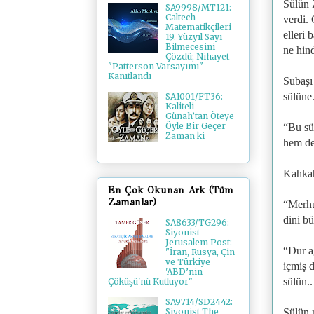
Sülün 
SA9998/MT121:
Caltech
verdi.
Matematikçileri
elleri
19. Yüzyıl Sayı
Bilmecesini
ne hind
Çözdü; Nihayet
"Patterson Varsayımı"
Kanıtlandı
Subaşı 
sülüne.
SA1001/FT36:
Kaliteli
Günah’tan Öteye
Öyle Bir Geçer
“Bu sü
Zaman ki
hem de
Kahkaha
En Çok Okunan Ark (Tüm
Zamanlar)
“Merhu
dini bü
SA8633/TG296:
Siyonist
Jerusalem Post:
“Dur a
"İran, Rusya, Çin
ve Türkiye
içmiş d
'ABD’nin
sülün..
Çöküşü'nü Kutluyor"
SA9714/SD2442:
Sülün m
Siyonist The