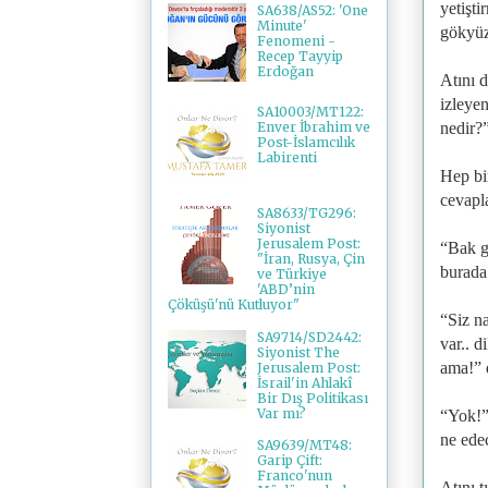
yetişti
SA638/AS52: 'One
Minute'
gökyüz
Fenomeni -
Recep Tayyip
Erdoğan
Atını d
izleyen
SA10003/MT122:
nedir?
Enver İbrahim ve
Post-İslamcılık
Labirenti
Hep bir
cevapl
SA8633/TG296:
Siyonist
Jerusalem Post:
“Bak g
"İran, Rusya, Çin
burada
ve Türkiye
'ABD’nin
Çöküşü'nü Kutluyor"
“Siz n
SA9714/SD2442:
var.. d
Siyonist The
ama!” 
Jerusalem Post:
İsrail'in Ahlakî
Bir Dış Politikası
Var mı?
“Yok!”
ne ede
SA9639/MT48:
Garip Çift:
Franco'nun
Atını t