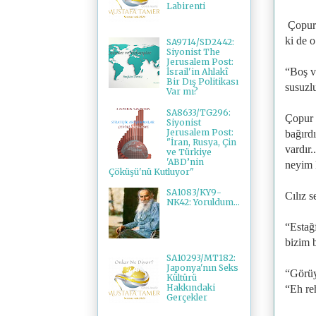
Labirenti
Çopur 
ki de 
SA9714/SD2442:
Siyonist The
Jerusalem Post:
“Boş v
İsrail'in Ahlakî
Bir Dış Politikası
susuzl
Var mı?
SA8633/TG296:
Çopur 
Siyonist
Jerusalem Post:
bağırd
"İran, Rusya, Çin
vardır.
ve Türkiye
'ABD’nin
neyim 
Çöküşü'nü Kutluyor"
SA1083/KY9-
Cılız s
NK42: Yoruldum...
“Estağ
bizim 
SA10293/MT182:
Japonya'nın Seks
“Görüy
Kültürü
Hakkındaki
“Eh re
Gerçekler