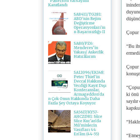
"Patterson Varsayımı"
ininden
Kanıtlandı
duyunc
SA8411/TG281:
düşünd
ABD'nin Rejim
Değiştirme
Operasyonları'nı
n Başarısızlığı-II
Çopur 
SA80/PZ6:
“Bu ih
Menderes’in
Yakası/ Askerlik
ermedi
Hatırâlarım
Çopur 
SA12096/EK148:
konuşm
Peter Thiel'in
Deccal Hakkında
Verdiği Kayıt Dışı
“Çopur.
Konferanslar,
ki önü
Armageddon'da
n Çok Onun Hakkında Daha
sayılır
Fazla Şey Ortaya Koyuyor
kapıkul
SA5617/KY57-
AHCZD81: Sûre
Sûre Kur'an'da
“Haklıs
Mü'minlerin
Vasıfları 44:
En'âm (44-55)
“Etmey