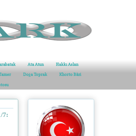
arabatak
Ata Atun
Hakkı Aslan
Tamer
Doğa Toprak
Khorto Bâri
stosu
/7: