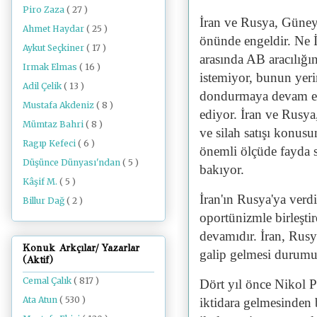
Piro Zaza
( 27 )
İran ve Rusya, Güney
Ahmet Haydar
( 25 )
önünde engeldir. Ne 
Aykut Seçkiner
( 17 )
arasında AB aracılığı
Irmak Elmas
( 16 )
istemiyor, bunun yeri
Adil Çelik
( 13 )
dondurmaya devam ede
Mustafa Akdeniz
( 8 )
ediyor. İran ve Rusya,
Mümtaz Bahri
( 8 )
ve silah satışı konus
Ragıp Kefeci
( 6 )
önemli ölçüde fayda s
Düşünce Dünyası'ndan
( 5 )
bakıyor.
Kâşif M.
( 5 )
İran'ın Rusya'ya verdi
Billur Dağ
( 2 )
oportünizmle birleştir
devamıdır. İran, Rusy
Konuk Arkçılar/ Yazarlar
galip gelmesi durumu
(Aktif)
Cemal Çalık
( 817 )
Dört yıl önce Nikol 
Ata Atun
( 530 )
iktidara gelmesinden