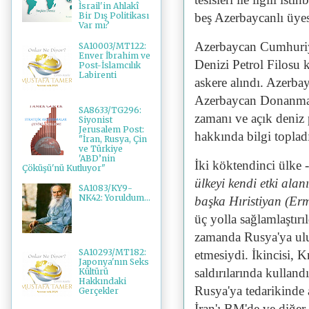
İsrail'in Ahlakî
beş Azerbaycanlı üyes
Bir Dış Politikası
Var mı?
Azerbaycan Cumhuriye
SA10003/MT122:
Enver İbrahim ve
Denizi Petrol Filosu 
Post-İslamcılık
Labirenti
askere alındı. Azerbay
Azerbaycan Donanmasın
SA8633/TG296:
zamanı ve açık deniz 
Siyonist
Jerusalem Post:
hakkında bilgi topladı
"İran, Rusya, Çin
ve Türkiye
'ABD’nin
İki köktendinci ülke -
Çöküşü'nü Kutluyor"
ülkeyi kendi etki ala
SA1083/KY9-
NK42: Yoruldum...
başka Hıristiyan (Er
üç yolla sağlamlaştırı
zamanda Rusya'ya ulu
SA10293/MT182:
etmesiydi. İkincisi, K
Japonya'nın Seks
saldırılarında kulland
Kültürü
Hakkındaki
Rusya'ya tedarikinde 
Gerçekler
İran'ı BM'de ve diğer 