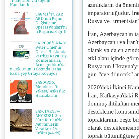
"Patterson Varsayımı"
azınlıkların da öneml
Kanıtlandı
imparatorluğudur. İra
SA8411/TG281:
ABD'nin Rejim
Rusya ve Ermenistan'ı
Değiştirme
Operasyonları'nı
n Başarısızlığı-II
İran, Azerbaycan'ın ta
Azerbaycan'ı ya İran'
SA12096/EK148:
Peter Thiel'in
olarak ya da en azın
Deccal Hakkında
Verdiği Kayıt Dışı
etki alanı içinde gör
Konferanslar,
Armageddon'da
Rusya'nın Ukrayna'yı
n Çok Onun Hakkında Daha
Fazla Şey Ortaya Koyuyor
gün “eve dönecek” ana
SA80/PZ6:
2020'deki İkinci Kar
Menderes’in
Yakası/ Askerlik
İran, Kafkasya'daki R
Hatırâlarım
donmuş ihtilaftan me
destekleme konusunda
SA5617/KY57-
AHCZD81: Sûre
topraklarının beşte bi
Sûre Kur'an'da
Mü'minlerin
olarak desteklemesin
Vasıfları 44:
En'âm (44-55)
toprak bütünlüğüne yö