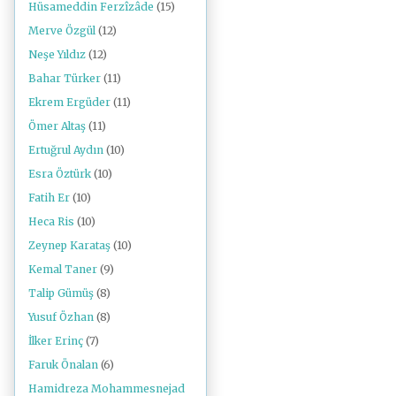
Hüsameddin Ferzîzâde
(15)
Merve Özgül
(12)
Neşe Yıldız
(12)
Bahar Türker
(11)
Ekrem Ergüder
(11)
Ömer Altaş
(11)
Ertuğrul Aydın
(10)
Esra Öztürk
(10)
Fatih Er
(10)
Heca Ris
(10)
Zeynep Karataş
(10)
Kemal Taner
(9)
Talip Gümüş
(8)
Yusuf Özhan
(8)
İlker Erinç
(7)
Faruk Önalan
(6)
Hamidreza Mohammesnejad