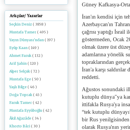
Güney Kafkasya-Orta 
Arkçılar/ Yazarlar
İran'ın kendisi için t
Azerbaycan'ın Tahran'
Seçkin Deniz
( 3858 )
çağrısı yaptığı İsrail i
Mustafa Tamer
( 495 )
göstermeden, Ocak 2
Yayın Dünyası'ndan
( 197 )
olmak üzere üst düzey 
Eyüp Kaan
( 149 )
adamlarına yönelik su
Ahmet Faruk
( 132 )
topraklarından gerçekl
Arif Şahin
( 120 )
İran'a karşı saldırıla
Alper Selçuk
( 72 )
reddetti.
Mustafa Ege
( 50 )
Yaşlı Bilge
( 46 )
Ağustos sonundaki ilk
Doğa Toprak
( 45 )
kutuplu dünya"ya kar
Faruk Tamer
( 42 )
ittifakla Rusya'ya insa
Mustafa Eyyüboğlu
( 42 )
“tek kutuplu dünyayı”
Âkil Ağazâde
( 34 )
bir Rus yenilgisinde
Khorto Bâri
( 30 )
olarak Rusya'nın yerini