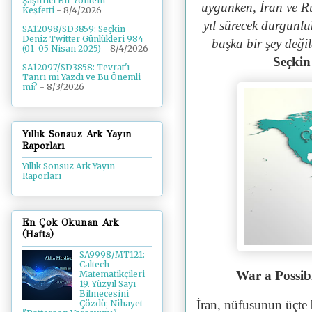
Şaşırtıcı Bir Yöntem
uygunken, İran ve Ru
Keşfetti
- 8/4/2026
yıl sürecek durgunluk
SA12098/SD3859: Seçkin
Deniz Twitter Günlükleri 984
başka bir şey değil
(01-05 Nisan 2025)
- 8/4/2026
Seçkin
SA12097/SD3858: Tevrat'ı
Tanrı mı Yazdı ve Bu Önemli
mi?
- 8/3/2026
Yıllık Sonsuz Ark Yayın
Raporları
Yıllık Sonsuz Ark Yayın
Raporları
En Çok Okunan Ark
(Hafta)
SA9998/MT121:
Caltech
War a Possibi
Matematikçileri
19. Yüzyıl Sayı
Bilmecesini
İran, nüfusunun üçte 
Çözdü; Nihayet