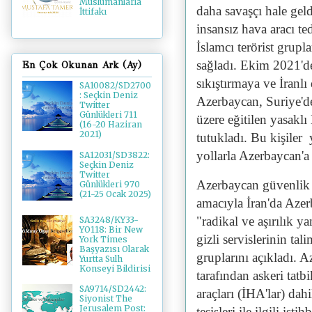
Müslümanlarla
daha savaşçı hale geld
İttifakı
insansız hava aracı te
İslamcı terörist grupla
sağladı. Ekim 2021'de
En Çok Okunan Ark (Ay)
sıkıştırmaya ve İranlı
SA10082/SD2700
: Seçkin Deniz
Azerbaycan, Suriye'de
Twitter
Günlükleri 711
üzere eğitilen yasakl
(16-20 Haziran
2021)
tutukladı. Bu kişiler 
yollarla Azerbaycan'a
SA12031/SD3822:
Seçkin Deniz
Twitter
Azerbaycan güvenlik s
Günlükleri 970
(21-25 Ocak 2025)
amacıyla İran'da Azer
"radikal ve aşırılık y
SA3248/KY33-
YO118: Bir New
gizli servislerinin ta
York Times
Başyazısı Olarak
gruplarını açıkladı. A
Yurtta Sulh
Konseyi Bildirisi
tarafından askeri tatbi
SA9714/SD2442:
araçları (İHA'lar) dah
Siyonist The
Jerusalem Post:
tesisleri ile ilgili is