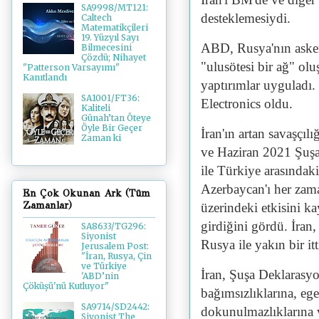
SA9998/MT121:
desteklemesiydi.
Caltech
Matematikçileri
19. Yüzyıl Sayı
ABD, Rusya'nın askeri
Bilmecesini
Çözdü; Nihayet
"ulusötesi bir ağ" olu
"Patterson Varsayımı"
Kanıtlandı
yaptırımlar uyguladı.
SA1001/FT36:
Electronics oldu.
Kaliteli
Günah’tan Öteye
Öyle Bir Geçer
İran'ın artan savaşçıl
Zaman ki
ve Haziran 2021 Şuş
ile Türkiye arasındaki
Azerbaycan'ı her zam
En Çok Okunan Ark (Tüm
Zamanlar)
üzerindeki etkisini k
girdiğini gördü. İran
SA8633/TG296:
Siyonist
Rusya ile yakın bir it
Jerusalem Post:
"İran, Rusya, Çin
ve Türkiye
İran, Şuşa Deklarasyo
'ABD’nin
Çöküşü'nü Kutluyor"
bağımsızlıklarına, eg
SA9714/SD2442:
dokunulmazlıklarına v
Siyonist The