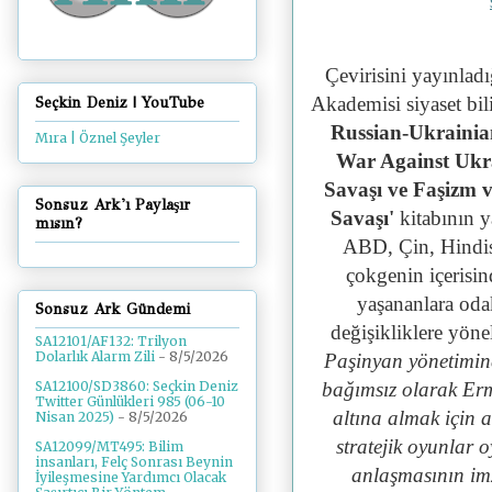
Çevirisini yayınladı
Akademisi siyaset bi
Seçkin Deniz | YouTube
Russian-Ukrainia
Mıra | Öznel Şeyler
War Against Ukra
Savaşı ve Faşizm 
Sonsuz Ark'ı Paylaşır
Savaşı'
kitabının 
mısın?
ABD, Çin, Hindist
çokgenin içerisi
yaşananlara oda
Sonsuz Ark Gündemi
değişikliklere yönel
SA12101/AF132: Trilyon
Dolarlık Alarm Zili
- 8/5/2026
Paşinyan yönetimind
bağımsız olarak Erm
SA12100/SD3860: Seçkin Deniz
Twitter Günlükleri 985 (06-10
altına almak için a
Nisan 2025)
- 8/5/2026
stratejik oyunlar 
SA12099/MT495: Bilim
insanları, Felç Sonrası Beynin
anlaşmasının im
İyileşmesine Yardımcı Olacak