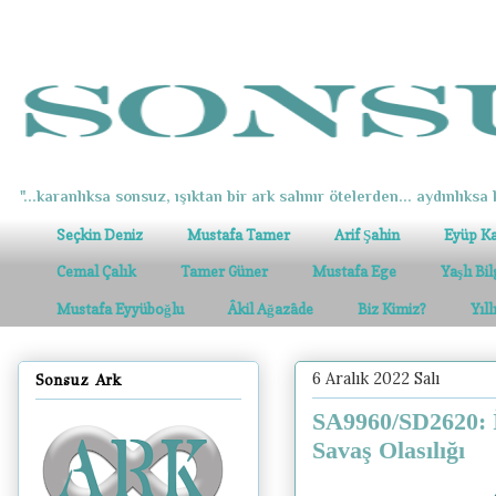
"...karanlıksa sonsuz, ışıktan bir ark salınır ötelerden... aydınlıksa k
Seçkin Deniz
Mustafa Tamer
Arif Şahin
Eyüp K
Cemal Çalık
Tamer Güner
Mustafa Ege
Yaşlı Bi
Mustafa Eyyüboğlu
Âkil Ağazâde
Biz Kimiz?
Yıl
6 Aralık 2022 Salı
Sonsuz Ark
SA9960/SD2620: İ
Savaş Olasılığı