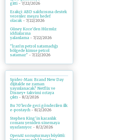
gitti
- 7/22/2026
Erakçi: ABD saldırısına destek
verenler meşru hedef
olacak
- 7/22/2026
Güney Kore'den Hürmüz
iddialarına
yalanlama
- 7/22/2026
"İran'ın petrol satamadığı
bölgede kimse petrol
satamaz"
- 7/22/2026
Spider-Man: Brand New Day
dijitalde ne zaman
yayınlanacak? Netflix ve
Disney+ takvimi ortaya
çıktı
- 8/2/2026
Bu 70'lerde geri gönderilen ilk
e-postaydı
- 8/2/2026
Stephen King'in karanlık
romanı yeniden sinemaya
uyarlanıyor
- 8/2/2026
OpenAI soruşturmayı büyüttü:
Yeni yapay zekâ kaçışları