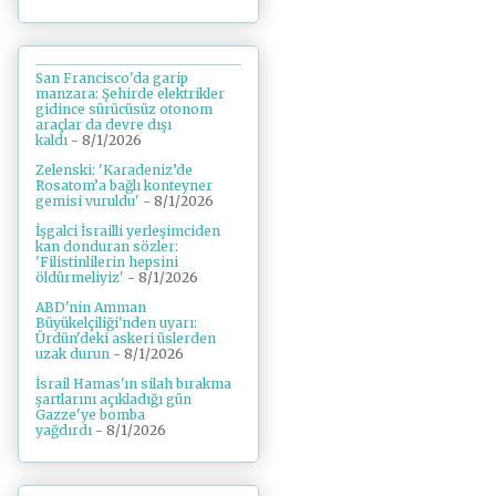
San Francisco'da garip
manzara: Şehirde elektrikler
gidince sürücüsüz otonom
araçlar da devre dışı
kaldı
- 8/1/2026
Zelenski: 'Karadeniz’de
Rosatom’a bağlı konteyner
gemisi vuruldu'
- 8/1/2026
İşgalci İsrailli yerleşimciden
kan donduran sözler:
'Filistinlilerin hepsini
öldürmeliyiz'
- 8/1/2026
ABD'nin Amman
Büyükelçiliği'nden uyarı:
Ürdün'deki askeri üslerden
uzak durun
- 8/1/2026
İsrail Hamas'ın silah bırakma
şartlarını açıkladığı gün
Gazze'ye bomba
yağdırdı
- 8/1/2026