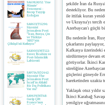
SA638/AS52: 'One
şekilde İran da Rusya
Minute'
Fenomeni -
destekliyor. Bu nede
Recep Tayyip
ile ittifak kuran yeni
Erdoğan
ve Ukrayna'yı tercih e
SA8633/TG296:
Azerbaycan'ı güçlü bi
Siyonist
Jerusalem Post:
"İran, Rusya, Çin
Bu nedenle İran, Rus
ve Türkiye
'ABD’nin
çıkarlarını paylaşıyor
Çöküşü'nü Kutluyor"
Kafkasya üzerindeki 
SA10003/MT122:
Enver İbrahim ve
sürdürmeye devam etm
Post-İslamcılık
Labirenti
görüyorlar. İkinci Kar
süreliğine Azerbaycan
SA9714/SD2442:
güçlerini güneyde Erm
Siyonist The
Jerusalem Post:
hareketinden uzakta t
İsrail'in Ahlakî
Bir Dış Politikası
Var mı?
Yaklaşık otuz yıldır
İkinci Karabağ Savaşı
SA9639/MT48:
Garip Çift:
yenilgiye uğratmasının
Franco'nun