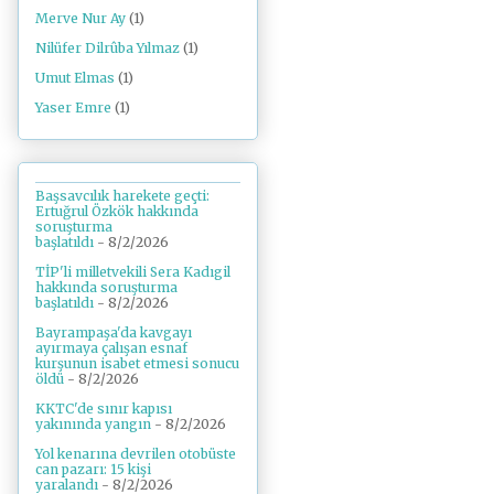
Merve Nur Ay
(1)
Nilüfer Dilrûba Yılmaz
(1)
Umut Elmas
(1)
Yaser Emre
(1)
Başsavcılık harekete geçti:
Ertuğrul Özkök hakkında
soruşturma
başlatıldı
- 8/2/2026
TİP'li milletvekili Sera Kadıgil
hakkında soruşturma
başlatıldı
- 8/2/2026
Bayrampaşa'da kavgayı
ayırmaya çalışan esnaf
kurşunun isabet etmesi sonucu
öldü
- 8/2/2026
KKTC'de sınır kapısı
yakınında yangın
- 8/2/2026
Yol kenarına devrilen otobüste
can pazarı: 15 kişi
yaralandı
- 8/2/2026