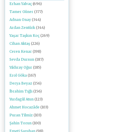
Erhan Yalvaç
(696)
Tamer Güner
(377)
Adnan Onay
(344)
Ardan Zentürk
(344)
Yaşar Taşkın Koç
(269)
Cihan Aktaş
(226)
Ceren Kenar
(198)
Sevda Dursun
(187)
Yıldıray Oğur
(185)
Erol Göka
(167)
Derya Beyaz
(156)
İbrahim Tığlı
(156)
Yurdagül Atun
(123)
Ahmet Hocazâde
(103)
Puran Tilmiz
(103)
Şahin Torun
(100)
Emeti Saruhan
(98)