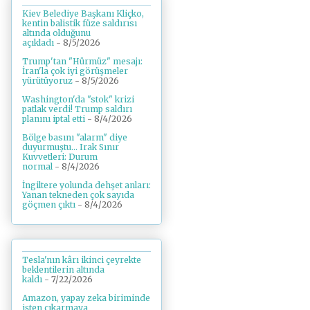
Kiev Belediye Başkanı Kliçko,
kentin balistik füze saldırısı
altında olduğunu
açıkladı
- 8/5/2026
Trump'tan "Hürmüz" mesajı:
İran'la çok iyi görüşmeler
yürütüyoruz
- 8/5/2026
Washington'da "stok" krizi
patlak verdi! Trump saldırı
planını iptal etti
- 8/4/2026
Bölge basını "alarm" diye
duyurmuştu... Irak Sınır
Kuvvetleri: Durum
normal
- 8/4/2026
İngiltere yolunda dehşet anları:
Yanan tekneden çok sayıda
göçmen çıktı
- 8/4/2026
Tesla'nın kârı ikinci çeyrekte
beklentilerin altında
kaldı
- 7/22/2026
Amazon, yapay zeka biriminde
işten çıkarmaya