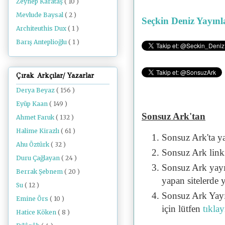
Zeynep Karataş
( 10 )
Mevlude Baysal
( 2 )
Seçkin Deniz Yayınl
Architeuthis Dux
( 1 )
Barış Anteplioğlu
( 1 )
Çırak Arkçılar/ Yazarlar
Derya Beyaz
( 156 )
Eyüp Kaan
( 149 )
Sonsuz Ark'tan
Ahmet Faruk
( 132 )
Halime Kirazlı
( 61 )
Sonsuz Ark'ta y
Ahu Öztürk
( 32 )
Sonsuz Ark linki 
Duru Çağlayan
( 24 )
Sonsuz Ark yayı
Berrak Şebnem
( 20 )
yapan sitelerde 
Su
( 12 )
Sonsuz Ark Yayı
Emine Örs
( 10 )
için lütfen
tıklay
Hatice Köken
( 8 )