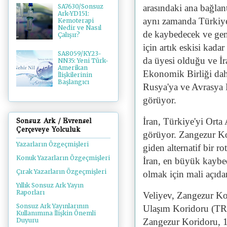
arasındaki ana bağlant
SA7630/Sonsuz
Ark-YD151:
aynı zamanda Türkiye
Kemoterapi
Nedir ve Nasıl
de kaybedecek ve gene
Çalışır?
için artık eskisi kad
SA8059/KY23-
da üyesi olduğu ve İra
NN35: Yeni Türk-
Amerikan
Ekonomik Birliği daha
İlişkilerinin
Başlangıcı
Rusya'ya ve Avrasya E
görüyor.
İran, Türkiye'yi Orta
Sonsuz Ark / Evrensel
Çerçeveye Yolculuk
görüyor. Zangezur Kor
Yazarların Özgeçmişleri
giden alternatif bir 
Konuk Yazarların Özgeçmişleri
İran, en büyük kaybe
Çırak Yazarların Özgeçmişleri
olmak için mali açıda
Yıllık Sonsuz Ark Yayın
Raporları
Veliyev, Zangezur K
Sonsuz Ark Yayınlarının
Ulaşım Koridoru (TR
Kullanımına İlişkin Önemli
Zangezur Koridoru, 19
Duyuru