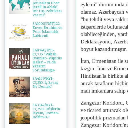
Jerusalem Post:
eylemi" durumunda ol
İsrail'in Ahlakî
olamaz. Azerbaycan ve
Bir Dış Politikası
Var mı?
“bu tehdit veya saldır
SA10003/MT122:
istişarelerde bulunaca
Enver İbrahim ve
Post-İslamcılık
olabileceğinden, yard
Labirenti
Deklarasyonu, Azerbay
boyut kazandırmıştır.
SA8740/KY1-
CÇ735: 'Pahalı
Oyunlar- Papirüs
İran, Ermenistan ile 
Halka' - Ya da
Yazarın
kızgın. İran ve Ermen
Sorumluluğu-
Hindistan'la birlikte 
SA4159/KY1-
ancak tarafların hiçb
CÇ385: İç Savaş
Ne Demek?
mali imkanlara sahip 
Zangezur Koridoru, G
SA3342/KY1-
CÇ298: Düşlerin
ve ticareti artıracak 
İsyanı/ Roman-
jeopolitik prizmadan b
Bölüm 8-I
Zangezur Koridoru'n