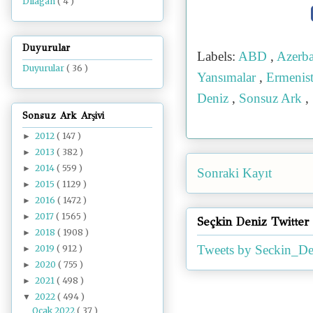
Dilâgâh
( 4 )
Duyurular
Labels:
ABD
,
Azerb
Duyurular
( 36 )
Yansımalar
,
Ermenis
Deniz
,
Sonsuz Ark
,
Sonsuz Ark Arşivi
2012
( 147 )
►
2013
( 382 )
►
2014
( 559 )
►
Sonraki Kayıt
2015
( 1129 )
►
2016
( 1472 )
►
2017
( 1565 )
►
Seçkin Deniz Twitter
2018
( 1908 )
►
Tweets by Seckin_De
2019
( 912 )
►
2020
( 755 )
►
2021
( 498 )
►
2022
( 494 )
▼
Ocak 2022
( 37 )