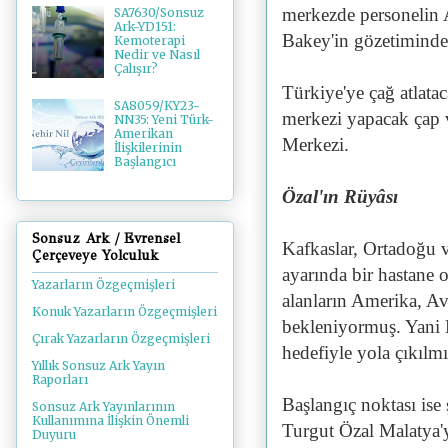
merkezde personelin 
SA7630/Sonsuz
Ark-YD151:
Bakey'in gözetiminde
Kemoterapi
Nedir ve Nasıl
Çalışır?
Türkiye'ye çağ atlatac
SA8059/KY23-
merkezi yapacak çap 
NN35: Yeni Türk-
Amerikan
Merkezi.
İlişkilerinin
Başlangıcı
Özal'ın Rüyâsı
Sonsuz Ark / Evrensel
Kafkaslar, Ortadoğu 
Çerçeveye Yolculuk
ayarında bir hastane 
Yazarların Özgeçmişleri
alanların Amerika, A
Konuk Yazarların Özgeçmişleri
bekleniyormuş. Yani 
Çırak Yazarların Özgeçmişleri
hedefiyle yola çıkılm
Yıllık Sonsuz Ark Yayın
Raporları
Başlangıç noktası ise
Sonsuz Ark Yayınlarının
Kullanımına İlişkin Önemli
Turgut Özal Malatya'y
Duyuru