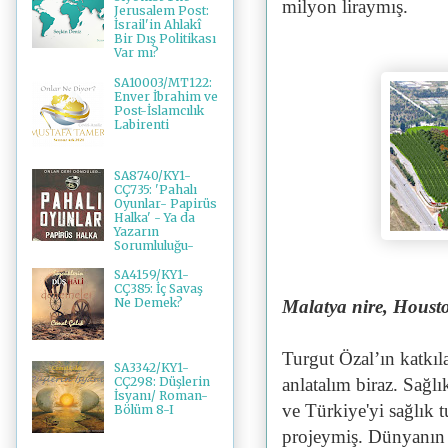
milyon liraymış.
Jerusalem Post:
İsrail'in Ahlakî
Bir Dış Politikası
Var mı?
SA10003/MT122:
Enver İbrahim ve
Post-İslamcılık
Labirenti
SA8740/KY1-
CÇ735: 'Pahalı
Oyunlar- Papirüs
Halka' - Ya da
Yazarın
Sorumluluğu-
SA4159/KY1-
CÇ385: İç Savaş
Ne Demek?
Malatya nire, Houst
Turgut Özal’ın katkıl
SA3342/KY1-
anlatalım biraz. Sağl
CÇ298: Düşlerin
İsyanı/ Roman-
ve Türkiye'yi sağlık
Bölüm 8-I
projeymiş. Dünyanın e