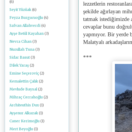
(6)
lezzetlerin restoranla
Seyit Yüzüak
(6)
şekilde ağırlayan mi
Feyza Burgucuoğlu
(4)
tatmak istediğimizde 
Safvan Allahverdi
(4)
cevaplar bunu doğrulu
yapmıyor. Bir yerde 
Ayşe Betül Kayahan
(3)
Malatyalı arkadaşları
Nevra Cihan
(3)
Nurullah Tuna
(3)
***
Sidar Basut
(3)
Dilek Yaraş
(2)
Emine Seçeroviç
(2)
Kemalettin Çalık
(2)
Mevlude Baysal
(2)
Mihraç Cerrahoğlu
(2)
Architeuthis Dux
(1)
Ayşenur Alkazak
(1)
Caner Kerimoğlu
(1)
Mert Beyoğlu
(1)