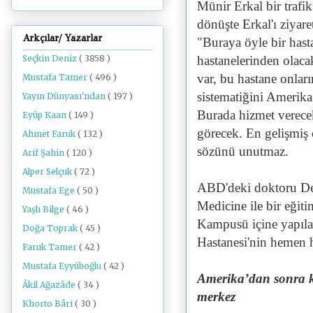
Münir Erkal bir trafik
dönüşte Erkal'ı ziyare
Arkçılar/ Yazarlar
"Buraya öyle bir hast
Seçkin Deniz
( 3858 )
hastanelerinden olaca
var, bu hastane onlar
Mustafa Tamer
( 496 )
sistematiğini Amerika
Yayın Dünyası'ndan
( 197 )
Burada hizmet verece
Eyüp Kaan
( 149 )
görecek. En gelişmiş 
Ahmet Faruk
( 132 )
sözünü unutmaz.
Arif Şahin
( 120 )
Alper Selçuk
( 72 )
ABD'deki doktoru De 
Mustafa Ege
( 50 )
Medicine ile bir eğit
Yaşlı Bilge
( 46 )
Kampusü içine yapıla
Doğa Toprak
( 45 )
Hastanesi'nin hemen h
Faruk Tamer
( 42 )
Mustafa Eyyüboğlu
( 42 )
Amerika’dan sonra ka
Âkil Ağazâde
( 34 )
merkez
Khorto Bâri
( 30 )