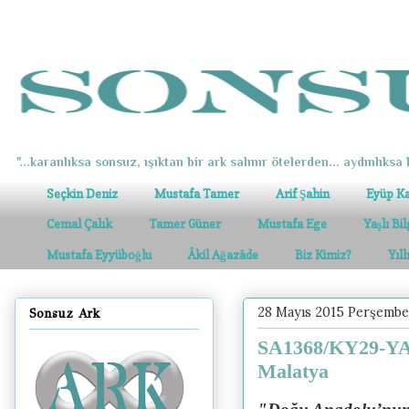
"...karanlıksa sonsuz, ışıktan bir ark salınır ötelerden... aydınlıksa k
Seçkin Deniz
Mustafa Tamer
Arif Şahin
Eyüp K
Cemal Çalık
Tamer Güner
Mustafa Ege
Yaşlı Bi
Mustafa Eyyüboğlu
Âkil Ağazâde
Biz Kimiz?
Yıl
28 Mayıs 2015 Perşembe
Sonsuz Ark
SA1368/KY29-YA5
Malatya