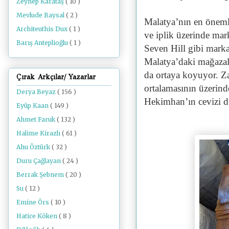
Zeynep Karataş
( 10 )
Mevlude Baysal
( 2 )
Malatya’nın en önemli 
Architeuthis Dux
( 1 )
ve iplik üzerinde mar
Barış Anteplioğlu
( 1 )
Seven Hill gibi marka
Malatya’daki mağaza
da ortaya koyuyor. 
Çırak Arkçılar/ Yazarlar
ortalamasının üzerind
Derya Beyaz
( 156 )
Hekimhan’ın cevizi de
Eyüp Kaan
( 149 )
Ahmet Faruk
( 132 )
Halime Kirazlı
( 61 )
Ahu Öztürk
( 32 )
Duru Çağlayan
( 24 )
Berrak Şebnem
( 20 )
Su
( 12 )
Emine Örs
( 10 )
Hatice Köken
( 8 )