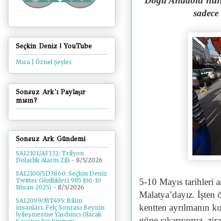
"Doğu Anadolu’nun y
sadece
Seçkin Deniz | YouTube
Mıra | Öznel Şeyler
Sonsuz Ark'ı Paylaşır
mısın?
Sonsuz Ark Gündemi
SA12101/AF132: Trilyon
Dolarlık Alarm Zili
- 8/5/2026
SA12100/SD3860: Seçkin Deniz
5-10 Mayıs tarihleri a
Twitter Günlükleri 985 (06-10
Nisan 2025)
- 8/5/2026
Malatya’dayız. İşten 
SA12099/MT495: Bilim
kentten ayrılmanın ko
insanları, Felç Sonrası Beynin
İyileşmesine Yardımcı Olacak
güne çıkarıyoruz, zira