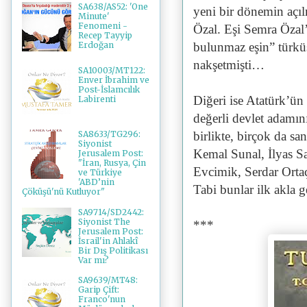
SA638/AS52: 'One
yeni bir dönemin açı
Minute'
Fenomeni -
Özal. Eşi Semra Özal’l
Recep Tayyip
bulunmaz eşin” türküs
Erdoğan
nakşetmişti…
SA10003/MT122:
Enver İbrahim ve
Post-İslamcılık
Diğeri ise Atatürk’ün 
Labirenti
değerli devlet adamın
birlikte, birçok da sa
SA8633/TG296:
Siyonist
Kemal Sunal, İlyas S
Jerusalem Post:
"İran, Rusya, Çin
Evcimik, Serdar Orta
ve Türkiye
'ABD’nin
Tabi bunlar ilk akla g
Çöküşü'nü Kutluyor"
SA9714/SD2442:
Siyonist The
***
Jerusalem Post:
İsrail'in Ahlakî
Bir Dış Politikası
Var mı?
SA9639/MT48:
Garip Çift:
Franco'nun