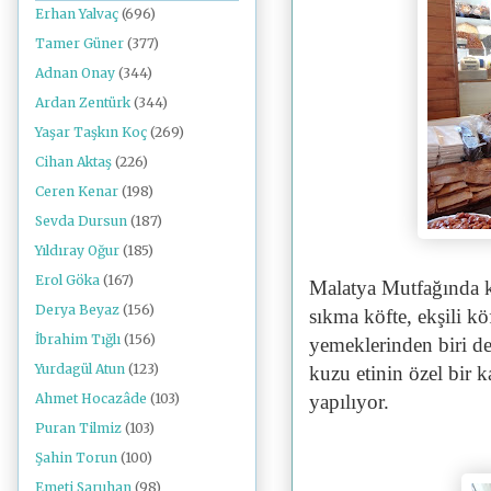
Erhan Yalvaç
(696)
Tamer Güner
(377)
Adnan Onay
(344)
Ardan Zentürk
(344)
Yaşar Taşkın Koç
(269)
Cihan Aktaş
(226)
Ceren Kenar
(198)
Sevda Dursun
(187)
Yıldıray Oğur
(185)
Erol Göka
(167)
Malatya Mutfağında kö
Derya Beyaz
(156)
sıkma köfte, ekşili k
İbrahim Tığlı
(156)
yemeklerinden biri de
Yurdagül Atun
(123)
kuzu etinin özel bir k
yapılıyor.
Ahmet Hocazâde
(103)
Puran Tilmiz
(103)
Şahin Torun
(100)
Emeti Saruhan
(98)