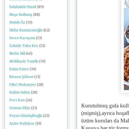
Selahattin Yusuf
(89)
Neşe Kutlutaş
(88)
Melek Öz
(70)
Yıldız Ramazanoğlu
(62)
Serra Karaçam
(53)
Zahide Tuba Kor
(52)
Nehir Nil
(40)
Abdülaziz Tantik
(39)
Emin Emre
(36)
Birsen Şöhret
(33)
Fikri Muhayyer
(28)
Halim Selim
(28)
Peri Han
(26)
Kurutulmuş gıda kull
Osman Ekiz
(25)
(mişmiş),ayrıca hoşaf
Feyza Gümüşlüoğlu
(22)
üzüm kuruları da Mal
Azize Bahtiyar
(19)
Kaysıya her tür formu