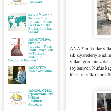
Labirenti
SA9714/SD2442:
Siyonist The
Jerusalem Post:
İsrail'in Ahlakî
Bir Dış Politikası
Var mı?
SA8633/TG296:
Siyonist
Jerusalem Post:
ANAP’ın iktidar yılla
"İran, Rusya, Çin
ve Türkiye
sık ziyaretleriyle a
'ABD’nin
Çöküşü'nü Kutluyor"
yıllara göre biraz dah
söyleniyor. Nüfus kağ
SA1083/KY9-
NK42: Yoruldum...
tüccarın yükselme d
SA10293/MT182:
Japonya'nın Seks
Kültürü
Hakkındaki
Gerçekler