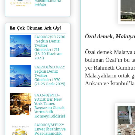
Müslümanlarla
İttifakı
En Çok Okunan Ark (Ay)
Özal demek, Malaty
SA10082/SD2700
: Seçkin Deniz
Twitter
Günlükleri 711
Özal demek Malatya d
(16-20 Haziran
2021)
bulunan Özal’ın bu t
yer Rahmetli Cumhurb
SA12031/SD3822:
Seçkin Deniz
Malatyalıların ortak 
Twitter
Günlükleri 970
Ankara ve İstanbul’la 
(21-25 Ocak 2025)
SA3248/KY33-
YO118: Bir New
York Times
Başyazısı Olarak
Yurtta Sulh
Konseyi Bildirisi
SA10003/MT122:
Enver İbrahim ve
Post-İslamcılık