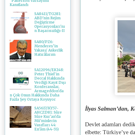
"Patterson Varsayımı"
Kanıtlandı
SA8411/TG281:
ABD'nin Rejim
Değiştirme
Operasyonları'nı
n Başarısızlığı-II
SA80/PZ6:
Menderes’in
Yakası/ Askerlik
Hatırâlarım
SA12096/EK148:
Peter Thiel'in
Deccal Hakkında
Verdiği Kayıt Dışı
Konferanslar,
Armageddon'da
n Çok Onun Hakkında Daha
Fazla Şey Ortaya Koyuyor
İlyas Salman’dan, 
SA5617/KY57-
AHCZD81: Sûre
Sûre Kur'an'da
Mü'minlerin
Devlet adamları dedi
Vasıfları 44:
En'âm (44-55)
elbette: Türkiye’ye 