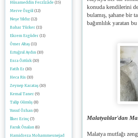
Hüsameddin Ferzîzâde
(15)
konuda kendilerini de
Merve Özgül
(12)
bulamış, şahane bir ta
Neşe Yıldız
(12)
bağımlılık yaratan bu 
Bahar Türker
(11)
Ekrem Ergüder
(11)
Ömer Altaş
(11)
Ertuğrul Aydın
(10)
Esra Öztürk
(10)
Fatih Er
(10)
Heca Ris
(10)
Zeynep Karataş
(10)
Kemal Taner
(9)
Talip Gümüş
(8)
Yusuf Özhan
(8)
Malatyalılar'dan Mala
İlker Erinç
(7)
Faruk Önalan
(6)
Malatya mutfağı zeng
Hamidreza Mohammesnejad