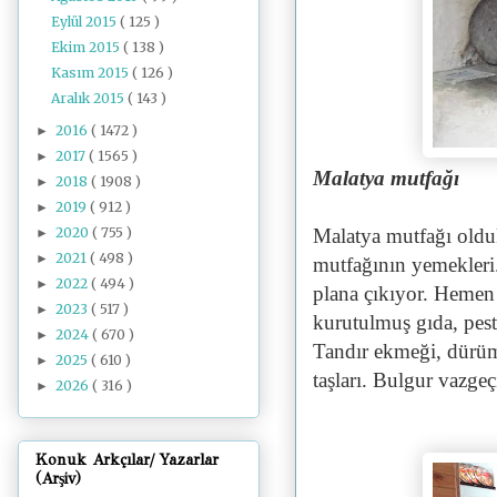
Eylül 2015
( 125 )
Ekim 2015
( 138 )
Kasım 2015
( 126 )
Aralık 2015
( 143 )
2016
( 1472 )
►
2017
( 1565 )
►
Malatya mutfağı
2018
( 1908 )
►
2019
( 912 )
►
2020
( 755 )
Malatya mutfağı olduk
►
2021
( 498 )
►
mutfağının yemekleri
2022
( 494 )
►
plana çıkıyor. Hemen
2023
( 517 )
►
kurutulmuş gıda, pest
2024
( 670 )
►
Tandır ekmeği, dürü
2025
( 610 )
►
taşları. Bulgur vazge
2026
( 316 )
►
Konuk Arkçılar/ Yazarlar
(Arşiv)