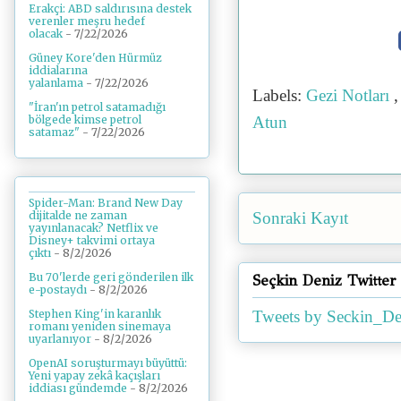
Erakçi: ABD saldırısına destek
verenler meşru hedef
olacak
- 7/22/2026
Güney Kore'den Hürmüz
iddialarına
yalanlama
- 7/22/2026
Labels:
Gezi Notları
"İran'ın petrol satamadığı
bölgede kimse petrol
Atun
satamaz"
- 7/22/2026
Spider-Man: Brand New Day
dijitalde ne zaman
Sonraki Kayıt
yayınlanacak? Netflix ve
Disney+ takvimi ortaya
çıktı
- 8/2/2026
Bu 70'lerde geri gönderilen ilk
Seçkin Deniz Twitter
e-postaydı
- 8/2/2026
Tweets by Seckin_De
Stephen King'in karanlık
romanı yeniden sinemaya
uyarlanıyor
- 8/2/2026
OpenAI soruşturmayı büyüttü:
Yeni yapay zekâ kaçışları
iddiası gündemde
- 8/2/2026