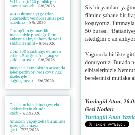
%15 vergi: 120 günlük geri
sayım başladı
- 8/6/2026
Sis bir yandan, yağm
ABD, Ukrayna'yı gözden
filmine şahane bir fra
çıkarabilir: Verdiklerimizi geri
koşuyoruz. Fırtınayla
alabiliriz
- 8/6/2026
50 burası. “Battaniye
Trump'tan iyimserlik
maskesiyle gözdağı: Hem
istediğini o an anlıyo
anlaşma sinyali hem de yeni
saldırı zemini
- 8/6/2026
2 bin 300 Filistinliyi evinden
Yağmurla birlikte gitt
ettiler: Batı Şeria'da gasp ve
şiddet artıyor
- 8/6/2026
dönüyoruz. Burada no
Rusya ve Ermenistan arasında
elbiselerinizle Nemru
ipler geriliyor! Moskova: AEB
ilkeleriyle
berelerinizi mutlaka a
bağdaşmıyor
- 8/6/2026
Yurdagül Atun, 26.0
Tesla'nın kârı ikinci çeyrekte
Gezi Notları
beklentilerin altında
kaldı
- 7/22/2026
Yurdagül Atun Yazıla
Amazon, yapay zeka biriminde
işten çıkarmaya
gitti
- 7/22/2026