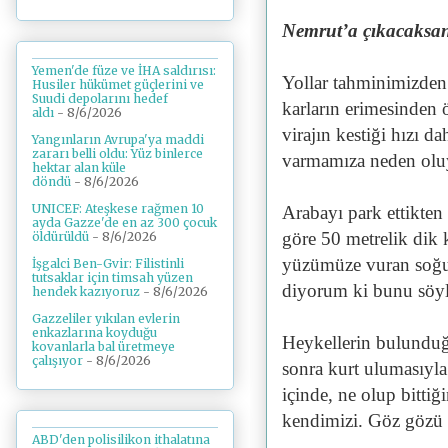
Nemrut’a çıkacaksanı
Yemen'de füze ve İHA saldırısı:
Yollar tahminimizden 
Husiler hükümet güçlerini ve
Suudi depolarını hedef
karların erimesinden ö
aldı
- 8/6/2026
virajın kestiği hızı 
Yangınların Avrupa'ya maddi
zararı belli oldu: Yüz binlerce
varmamıza neden oluy
hektar alan küle
döndü
- 8/6/2026
UNICEF: Ateşkese rağmen 10
Arabayı park ettikten
ayda Gazze'de en az 300 çocuk
göre 50 metrelik dik 
öldürüldü
- 8/6/2026
yüzümüze vuran soğu
İşgalci Ben-Gvir: Filistinli
tutsaklar için timsah yüzen
diyorum ki bunu söyl
hendek kazıyoruz
- 8/6/2026
Gazzeliler yıkılan evlerin
enkazlarına koyduğu
Heykellerin bulunduğu
kovanlarla bal üretmeye
çalışıyor
- 8/6/2026
sonra kurt ulumasıyla
içinde, ne olup bittiğ
kendimizi. Göz göz
ABD'den polisilikon ithalatına