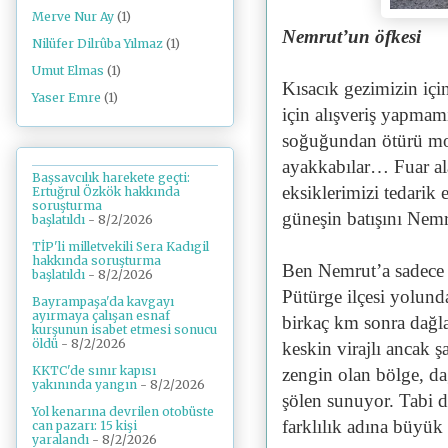
Merve Nur Ay
(1)
Nemrut’un öfkesi
Nilüfer Dilrûba Yılmaz
(1)
Umut Elmas
(1)
Kısacık gezimizin i
Yaser Emre
(1)
için alışveriş yapmam
soğuğundan ötürü mon
ayakkabılar… Fuar ala
Başsavcılık harekete geçti:
eksiklerimizi tedarik
Ertuğrul Özkök hakkında
soruşturma
güneşin batışını Nem
başlatıldı
- 8/2/2026
TİP'li milletvekili Sera Kadıgil
hakkında soruşturma
Ben Nemrut’a sadece 
başlatıldı
- 8/2/2026
Pütürge ilçesi yolund
Bayrampaşa'da kavgayı
ayırmaya çalışan esnaf
birkaç km sonra dağla
kurşunun isabet etmesi sonucu
öldü
- 8/2/2026
keskin virajlı ancak
KKTC'de sınır kapısı
zengin olan bölge, da
yakınında yangın
- 8/2/2026
şölen sunuyor. Tabi d
Yol kenarına devrilen otobüste
farklılık adına büyük
can pazarı: 15 kişi
yaralandı
- 8/2/2026