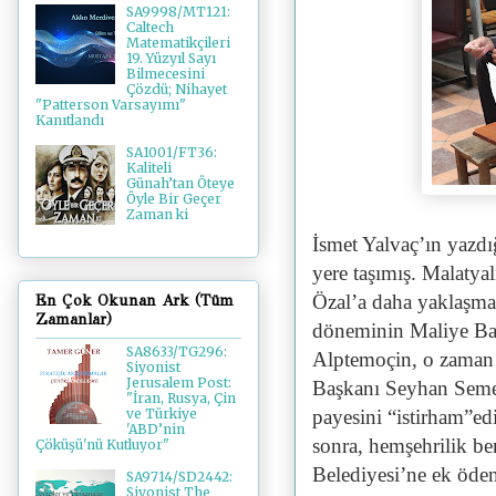
SA9998/MT121:
Caltech
Matematikçileri
19. Yüzyıl Sayı
Bilmecesini
Çözdü; Nihayet
"Patterson Varsayımı"
Kanıtlandı
SA1001/FT36:
Kaliteli
Günah’tan Öteye
Öyle Bir Geçer
Zaman ki
İsmet Yalvaç’ın yazd
yere taşımış. Malatya
Özal’a daha yaklaşman
En Çok Okunan Ark (Tüm
Zamanlar)
döneminin Maliye Bak
SA8633/TG296:
Alptemoçin, o zaman 
Siyonist
Jerusalem Post:
Başkanı Seyhan Semer
"İran, Rusya, Çin
payesini “istirham”ed
ve Türkiye
'ABD’nin
sonra, hemşehrilik be
Çöküşü'nü Kutluyor"
Belediyesi’ne ek öden
SA9714/SD2442:
Siyonist The