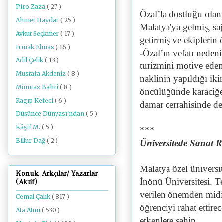
Piro Zaza
( 27 )
Özal’la dostluğu ola
Ahmet Haydar
( 25 )
Malatya'ya gelmiş, sa
Aykut Seçkiner
( 17 )
getirmiş ve ekiplerin
Irmak Elmas
( 16 )
-Özal’ın vefatı nedeni
Adil Çelik
( 13 )
turizmini motive ede
Mustafa Akdeniz
( 8 )
naklinin yapıldığı ik
Mümtaz Bahri
( 8 )
öncülüğünde karaciğer
Ragıp Kefeci
( 6 )
damar cerrahisinde de
Düşünce Dünyası'ndan
( 5 )
Kâşif M.
( 5 )
***
Billur Dağ
( 2 )
Üniversitede Sanat 
Malatya özel üniversi
Konuk Arkçılar/ Yazarlar
İnönü Üniversitesi. T
(Aktif)
verilen önemden midir
Cemal Çalık
( 817 )
öğrenciyi rahat ettir
Ata Atun
( 530 )
etkenlere sahip.