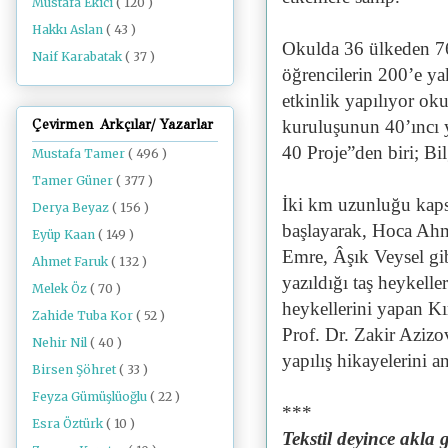
Mustafa Ekici
( 120 )
Hakkı Aslan
( 43 )
Okulda 36 ülkeden 76
Naif Karabatak
( 37 )
öğrencilerin 200’e y
etkinlik yapılıyor ok
Çevirmen Arkçılar/ Yazarlar
kuruluşunun 40’ıncı yı
40 Proje”den biri; Bi
Mustafa Tamer
( 496 )
Tamer Güner
( 377 )
İki km uzunluğu kaps
Derya Beyaz
( 156 )
başlayarak, Hoca Ahm
Eyüp Kaan
( 149 )
Emre, Âşık Veysel gib
Ahmet Faruk
( 132 )
yazıldığı taş heykell
Melek Öz
( 70 )
heykellerini yapan Kır
Zahide Tuba Kor
( 52 )
Prof. Dr. Zakir Azizo
Nehir Nil
( 40 )
yapılış hikayelerini 
Birsen Şöhret
( 33 )
Feyza Gümüşlüoğlu
( 22 )
***
Esra Öztürk
( 10 )
Tekstil deyince akla g