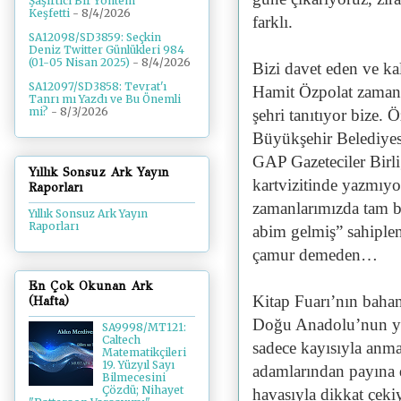
Şaşırtıcı Bir Yöntem
Keşfetti
- 8/4/2026
farklı.
SA12098/SD3859: Seçkin
Deniz Twitter Günlükleri 984
(01-05 Nisan 2025)
- 8/4/2026
Bizi davet eden ve k
SA12097/SD3858: Tevrat'ı
Hamit Özpolat zamanı
Tanrı mı Yazdı ve Bu Önemli
mi?
- 8/3/2026
şehri tanıtıyor bize. 
Büyükşehir Belediyesi
GAP Gazeteciler Birl
Yıllık Sonsuz Ark Yayın
kartvizitinde yazmıyo
Raporları
zamanlarımızda tam b
Yıllık Sonsuz Ark Yayın
Raporları
abim gelmiş” sahiple
çamur demeden…
En Çok Okunan Ark
Kitap Fuarı’nın bahan
(Hafta)
Doğu Anadolu’nun yıl
SA9998/MT121:
Caltech
sadece kayısıyla anmak
Matematikçileri
19. Yüzyıl Sayı
adamlarından payına d
Bilmecesini
Çözdü; Nihayet
havasıyla dikkat çeki