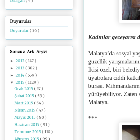
Dilâgâh
( 4 )
Duyurular
Duyurular
( 36 )
Kadınlar geceyarısı d
Sonsuz Ark Arşivi
Malatya’da sosyal yaş
güzellik yarışmalarını
2012
( 147 )
►
2013
( 382 )
►
İkisi özel, biri beledi
2014
( 559 )
►
tiyatrolara ciddi katk
2015
( 1129 )
▼
burası. Mihmandarımız
Ocak 2015
( 57 )
yürüyebiliyor. Zaten 
Şubat 2015
( 59 )
Malatya.
Mart 2015
( 54 )
Nisan 2015
( 47 )
Mayıs 2015
( 80 )
***
Haziran 2015
( 91 )
Temmuz 2015
( 110 )
Ağustos 2015
( 99 )