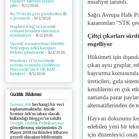
muafiyet tanındı.
Disney+ takvimi ortaya
çıktı
- 8/2/2026
Sağcı Avrupa Halk Part
Bu 70'lerde geri gönderilen ilk
e-postaydı
- 8/2/2026
kazanımları "STK çevr
Stephen King'in karanlık
romanı yeniden sinemaya
Çiftçi çıkarları sürdü
uyarlanıyor
- 8/2/2026
engelliyor
OpenAI soruşturmayı büyüttü:
Yeni yapay zekâ kaçışları
iddiası gündemde
- 8/2/2026
Hükümeti işin dışında
Windows 11'in en büyük
çıkan aynı gruplar, r
sorunu sonunda çözülüyor:
Microsoft'tan 8 GB RAM
başvurma konusunda ço
hamlesi
- 8/1/2026
üreticileri, gıda sist
kendilerini en çok et
Gizlilik Bildirimi
zamanda pazar payları
alternatiflerinden de t
Sonsuz Ark
herhangi bir veri
toplamamaktadır. Ancak
Sonsuz Ark'ın taban olarak
Hayvan dokusunu kesi
kullandığı Blogger'ın sahibi
Google, Gizlilik Politikası'nın
edebilen yeni bir tekn
güncellenmiş sürümünün 25
Mayıs 2018 tarihinden itibaren
için düzenleyici onay
geçerli olacağını bildirmiştir.