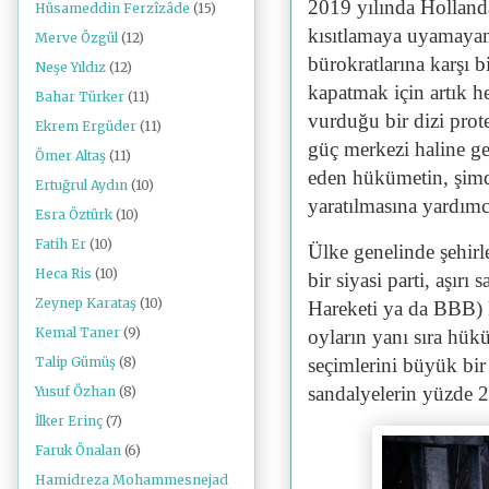
2019 yılında Hollan
Hüsameddin Ferzîzâde
(15)
kısıtlamaya uyamayan ç
Merve Özgül
(12)
bürokratlarına karşı b
Neşe Yıldız
(12)
kapatmak için artık h
Bahar Türker
(11)
vurduğu bir dizi prote
Ekrem Ergüder
(11)
güç merkezi haline ge
Ömer Altaş
(11)
eden hükümetin, şimdi
Ertuğrul Aydın
(10)
yaratılmasına yardım
Esra Öztürk
(10)
Fatih Er
(10)
Ülke genelinde şehirl
Heca Ris
(10)
bir siyasi parti, aşı
Zeynep Karataş
(10)
Hareketi ya da BBB) k
Kemal Taner
(9)
oyların yanı sıra hük
seçimlerini büyük bir
Talip Gümüş
(8)
sandalyelerin yüzde 20
Yusuf Özhan
(8)
İlker Erinç
(7)
Faruk Önalan
(6)
Hamidreza Mohammesnejad