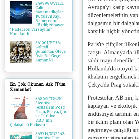
SA9998/MT121:
Avrupa'yı kasıp kavu
Caltech
Matematikçileri
düzenlemelerinin yapı
19. Yüzyıl Sayı
Bilmecesini
dalgasının bir dalgal
Çözdü; Nihayet
"Patterson Varsayımı"
karşılık hiçbir yöne
Kanıtlandı
SA1001/FT36:
Paris'te çiftçiler ülke
Kaliteli
çatıştı. Almanya'da ü
Günah’tan Öteye
Öyle Bir Geçer
saldırmayı denediler. B
Zaman ki
Hollanda'da otoyol ke
ithalatını engellemek 
Çekya'da Prag sokakla
En Çok Okunan Ark (Tüm
Zamanlar)
Protestolar, AB'nin, k
SA8633/TG296:
Siyonist
kaplayan ve ekolojik 
Jerusalem Post:
"İran, Rusya, Çin
endüstriyel tarımın en
ve Türkiye
'ABD’nin
bir iklim planı olan Y
Çöküşü'nü Kutluyor"
geçirmeye çalıştığı s
SA9714/SD2442:
zamandır süregelen ta
Siyonist The