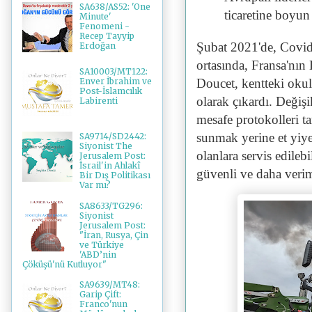
SA638/AS52: 'One
ticaretine boyun
Minute'
Fenomeni -
Recep Tayyip
Şubat 2021'de, Covid
Erdoğan
ortasında, Fransa'nın
SA10003/MT122:
Doucet, kentteki okul
Enver İbrahim ve
Post-İslamcılık
olarak çıkardı. Değişi
Labirenti
mesafe protokolleri ta
sunmak yerine et yiyen
SA9714/SD2442:
Siyonist The
olanlara servis edile
Jerusalem Post:
İsrail'in Ahlakî
güvenli ve daha verim
Bir Dış Politikası
Var mı?
SA8633/TG296:
Siyonist
Jerusalem Post:
"İran, Rusya, Çin
ve Türkiye
'ABD’nin
Çöküşü'nü Kutluyor"
SA9639/MT48:
Garip Çift:
Franco'nun