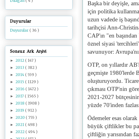
Dilâgâh
( 4 )
Başka bir deyişle, ama
için politika kullanma
uzun vadede iş başın
Duyurular
tarihçisi Ann-Christi
Duyurular
( 36 )
CAP'ın "en başından be
öznel siyasi 'tercihle
savunuyor: Avrupa'nı
Sonsuz Ark Arşivi
2012
( 147 )
►
OTP, on yıllardır AB
2013
( 382 )
►
geçmişte 1980'lerde Bi
2014
( 559 )
►
oluşturuyordu. Ticaret
2015
( 1129 )
►
çıkması OTP'nin göre
2016
( 1472 )
►
2017
( 1565 )
2021-2027 bütçesinin 
►
2018
( 1908 )
►
yüzde 70'inden fazlası
2019
( 912 )
►
Ödemeler esas olarak 
2020
( 755 )
►
2021
( 498 )
►
büyük çiftlikler bu p
2022
( 494 )
►
çiftliğin yarısından f
2023
( 517 )
►