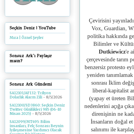
Çevirisini yayınladı
Vox, Guardian, Wi
Seçkin Deniz | YouTube
politika hakkında ge
Mıra | Öznel Şeyler
Bilimler ve Kült
Dutkiewicz
'e 
Sonsuz Ark'ı Paylaşır
çerçevesinde tarım po
mısın?
benzersiz protesto ey
yeniden tanımlamak 
sonrası İklim değişi
Sonsuz Ark Gündemi
liberal-kapitalist
SA12101/AF132: Trilyon
Dolarlık Alarm Zili
- 8/5/2026
(yapay et üreten Bi
nedenlerini açığa çık
SA12100/SD3860: Seçkin Deniz
Twitter Günlükleri 985 (06-10
direnişinin ne kad
Nisan 2025)
- 8/5/2026
İnsanların doğal et
SA12099/MT495: Bilim
insanları, Felç Sonrası Beynin
salınımı ile karşıl
İyileşmesine Yardımcı Olacak