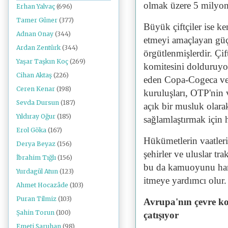
olmak üzere 5 milyond
Erhan Yalvaç
(696)
Tamer Güner
(377)
Büyük çiftçiler ise ke
Adnan Onay
(344)
etmeyi amaçlayan güçl
Ardan Zentürk
(344)
örgütlenmişlerdir. Çif
Yaşar Taşkın Koç
(269)
komitesini dolduruyor
Cihan Aktaş
(226)
eden Copa-Cogeca ve p
Ceren Kenar
(198)
kuruluşları, OTP'nin v
Sevda Dursun
(187)
açık bir musluk olara
Yıldıray Oğur
(185)
sağlamlaştırmak için 
Erol Göka
(167)
Hükümetlerin vaatleri
Derya Beyaz
(156)
şehirler ve uluslar tra
İbrahim Tığlı
(156)
bu da kamuoyunu hare
Yurdagül Atun
(123)
itmeye yardımcı olur.
Ahmet Hocazâde
(103)
Puran Tilmiz
(103)
Avrupa'nın çevre ko
Şahin Torun
(100)
çatışıyor
Emeti Saruhan
(98)