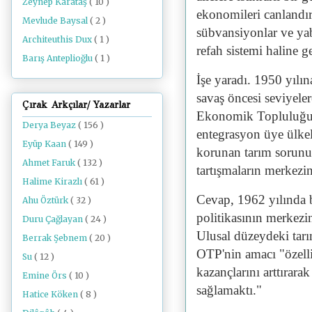
Zeynep Karataş
( 10 )
ekonomileri canlandır
Mevlude Baysal
( 2 )
sübvansiyonlar ve yab
Architeuthis Dux
( 1 )
refah sistemi haline ge
Barış Anteplioğlu
( 1 )
İşe yaradı. 1950 yılı
savaş öncesi seviyele
Çırak Arkçılar/ Yazarlar
Ekonomik Topluluğu
Derya Beyaz
( 156 )
entegrasyon üye ülke
Eyüp Kaan
( 149 )
korunan tarım sorunuy
Ahmet Faruk
( 132 )
tartışmaların merkezin
Halime Kirazlı
( 61 )
Cevap, 1962 yılında 
Ahu Öztürk
( 32 )
politikasının merkezi
Duru Çağlayan
( 24 )
Ulusal düzeydeki tarım
Berrak Şebnem
( 20 )
OTP'nin amacı "özellik
Su
( 12 )
kazançlarını arttırara
Emine Örs
( 10 )
sağlamaktı."
Hatice Köken
( 8 )