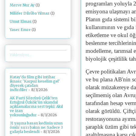
programları yoluyla 2
Merve Nur Ay
(1)
emisyona ulaşmayı am
Nilüfer Dilrûba Yılmaz
(1)
Planın gıda sistemi bil
Umut Elmas
(1)
kullanımının ve gıda 
Yaser Emre
(1)
etiketleme ve okul öğ
beslenme tercihlerini
modelleme, tarımsal e
Yükleniyor...
biyolojik çeşitlilik t
Çevre politikaları Av
Hatay'da film gibi intihar
ve bu plana AB'nin s
iknası: 'Karpuz keselim gel'
diyerek çatıdan
olarak müzakereye daya
indirdiler
- 8/3/2026
seçilmemiş olan Avru
AK Parti Sözcüsü Çelik'ten
tarafından hesap verm
Ertuğrul Özkök'ün skandal
açıklamalarına sert tepki: Akıl
olarak görüldü. Çiftçil
ve izan
yoksunluğudur
- 8/3/2026
restorasyonuna ayırmal
31 yaşına basan kedinin uzun
şaraplık üzüm gibi tek
ömür sırrı bakın ne: Sadece 3
gıdayla beslendi
- 8/3/2026
azaltılmasına karşı çıkt