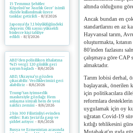
15 Temmuz Şehitler
altında olduğunu gör
Köprüsü'ne 'Asırlık Gece' isimli
dizide kullanılmak üzere
tanklar getirildi
- 8/3/2026
Ancak bundan en çok e
Japonya'da 7,1 büyüklüğündeki
standartlarını en az k
deprem: Ölü sayısı yükseldi
binlerce kişi tahliye
Hayvansal tarım, Avru
edildi
- 8/3/2026
oluşturmakta, kıtanı
80'inden fazlasını sal
çalışmaya göre CAP s
ABD'den polisilikon ithalatına
almaktadır.
%15 vergi: 120 günlük geri
sayım başladı
- 8/6/2026
ABD, Ukrayna'yı gözden
Tarım lobisi derhal, ö
çıkarabilir: Verdiklerimizi geri
başlayarak, önerilen k
alabiliriz
- 8/6/2026
için politikacılara di
Trump'tan iyimserlik
maskesiyle gözdağı: Hem
reformlara desteklerin
anlaşma sinyali hem de yeni
saldırı zemini
- 8/6/2026
uygulamak için oy kul
2 bin 300 Filistinliyi evinden
uğratan Covid-19 sür
ettiler: Batı Şeria'da gasp ve
şiddet artıyor
- 8/6/2026
kıtlığı tehlikesini gü
Rusya ve Ermenistan arasında
Mutabakat'ın gıda güv