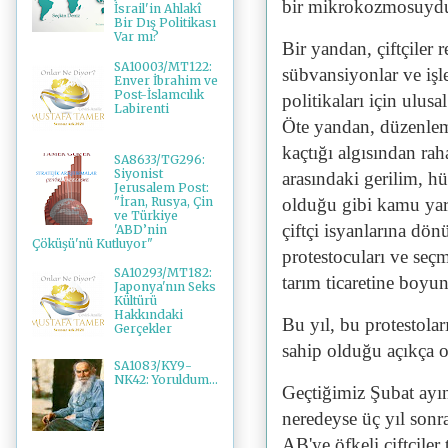
bir mikrokozmosuyd
İsrail'in Ahlakî
Bir Dış Politikası
Var mı?
Bir yandan, çiftçiler 
SA10003/MT122:
sübvansiyonlar ve işl
Enver İbrahim ve
Post-İslamcılık
politikaları için ulus
Labirenti
Öte yandan, düzenlem
kaçtığı algısından rah
SA8633/TG296:
Siyonist
arasındaki gerilim, hü
Jerusalem Post:
"İran, Rusya, Çin
olduğu gibi kamu yara
ve Türkiye
çiftçi isyanlarına dön
'ABD’nin
Çöküşü'nü Kutluyor"
protestocuları ve seç
SA10293/MT182:
tarım ticaretine boyun
Japonya'nın Seks
Kültürü
Hakkındaki
Bu yıl, bu protestol
Gerçekler
sahip olduğu açıkça or
SA1083/KY9-
NK42: Yoruldum...
Geçtiğimiz Şubat ayı
neredeyse üç yıl sonr
AB'ye öfkeli çiftçiler