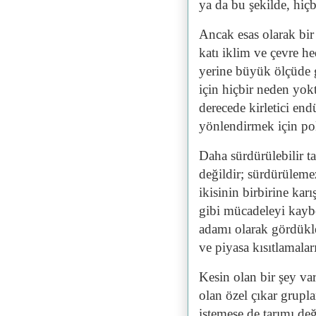
ya da bu şekilde, hiçb
Ancak esas olarak bir
katı iklim ve çevre he
yerine büyük ölçüde 
için hiçbir neden yokt
derecede kirletici end
yönlendirmek için pol
Daha sürdürülebilir t
değildir; sürdürüleme
ikisinin birbirine kar
gibi mücadeleyi kaybe
adamı olarak gördükler
ve piyasa kısıtlamalar
Kesin olan bir şey var
olan özel çıkar grupla
istemese de tarımı değ