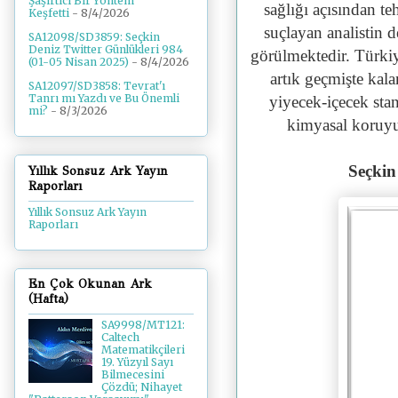
Şaşırtıcı Bir Yöntem
sağlığı açısından te
Keşfetti
- 8/4/2026
suçlayan analistin d
SA12098/SD3859: Seçkin
Deniz Twitter Günlükleri 984
görülmektedir. Türki
(01-05 Nisan 2025)
- 8/4/2026
artık geçmişte kala
SA12097/SD3858: Tevrat'ı
Tanrı mı Yazdı ve Bu Önemli
yiyecek-içecek stan
mi?
- 8/3/2026
kimyasal koruyu
Seçkin
Yıllık Sonsuz Ark Yayın
Raporları
Yıllık Sonsuz Ark Yayın
Raporları
En Çok Okunan Ark
(Hafta)
SA9998/MT121:
Caltech
Matematikçileri
19. Yüzyıl Sayı
Bilmecesini
Çözdü; Nihayet