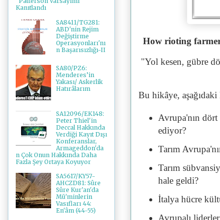
"Patterson Varsayımı"
Kanıtlandı
SA8411/TG281:
ABD'nin Rejim
Değiştirme
How rioting farmer
Operasyonları'nı
n Başarısızlığı-II
"Yol kesen, gübre dö
SA80/PZ6:
Menderes’in
Yakası/ Askerlik
Hatırâlarım
Bu hikâye, aşağıdaki 
SA12096/EK148:
Avrupa'nın dört 
Peter Thiel'in
Deccal Hakkında
ediyor?
Verdiği Kayıt Dışı
Konferanslar,
Tarım Avrupa'nın
Armageddon'da
n Çok Onun Hakkında Daha
Fazla Şey Ortaya Koyuyor
Tarım sübvansiyo
SA5617/KY57-
hale geldi?
AHCZD81: Sûre
Sûre Kur'an'da
Mü'minlerin
İtalya hücre kül
Vasıfları 44:
En'âm (44-55)
Avrupalı liderle