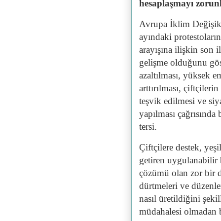
hesaplaşmayı zorunl
Avrupa İklim Değişik
ayındaki protestoları
arayışına ilişkin son 
gelişme olduğunu göst
azaltılması, yüksek em
arttırılması, çiftçile
teşvik edilmesi ve siy
yapılması çağrısında
tersi.
Çiftçilere destek, yeşil
getiren uygulanabilir 
çözümü olan zor bir d
dürtmeleri ve düzenle
nasıl üretildiğini şe
müdahalesi olmadan bu