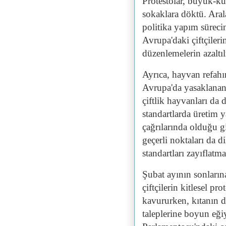
Protestolar, büyük-kü
sokaklara döktü. Arala
politika yapım süreci
Avrupa'daki çiftçiler
düzenlemelerin azaltı
Ayrıca, hayvan refahı
Avrupa'da yasaklanan 
çiftlik hayvanları da
standartlarda üretim 
çağrılarında olduğu g
geçerli noktaları da d
standartları zayıflatma
Şubat ayının sonların
çiftçilerin kitlesel pr
kavururken, kıtanın dö
taleplerine boyun eğ