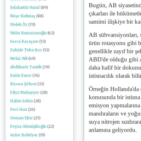
Bugün, AB siyasetinde
Selahattin Yusuf
(89)
çıkarları ile hükümet
Neşe Kutlutaş
(88)
samimi ilişkiye bir k
Melek Öz
(70)
Yıldız Ramazanoğlu
(62)
AB sübvansiyonları, 
Serra Karaçam
(53)
ürün rotasyonu gibi ba
Zahide Tuba Kor
(52)
genellikle zayıf bir 
ABD'de olduğu gibi Av
Nehir Nil
(40)
daha hafif bir dokunu
Abdülaziz Tantik
(39)
istisnacılık olarak bi
Emin Emre
(36)
Birsen Şöhret
(33)
Örneğin Hollanda'da ç
Fikri Muhayyer
(28)
konusunda bir istisna
Halim Selim
(28)
emisyon yapmalarına i
Peri Han
(26)
mandıraların ve yoğun
Osman Ekiz
(25)
suya nitrojen sızdırar
Feyza Gümüşlüoğlu
(22)
anlamına geliyordu.
Azize Bahtiyar
(19)