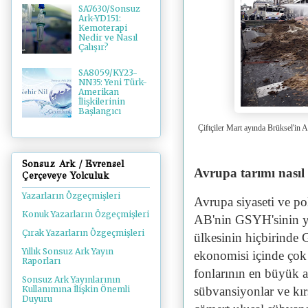
SA7630/Sonsuz
Ark-YD151:
Kemoterapi
Nedir ve Nasıl
Çalışır?
SA8059/KY23-
NN35: Yeni Türk-
Amerikan
İlişkilerinin
Başlangıcı
Çiftçiler Mart ayında Brüksel'in
Sonsuz Ark / Evrensel
Avrupa tarımı nasıl 
Çerçeveye Yolculuk
Yazarların Özgeçmişleri
Avrupa siyaseti ve po
Konuk Yazarların Özgeçmişleri
AB'nin GSYH'sinin ya
Çırak Yazarların Özgeçmişleri
ülkesinin hiçbirinde
Yıllık Sonsuz Ark Yayın
ekonomisi içinde çok
Raporları
fonlarının en büyük alı
Sonsuz Ark Yayınlarının
sübvansiyonlar ve kır
Kullanımına İlişkin Önemli
Duyuru