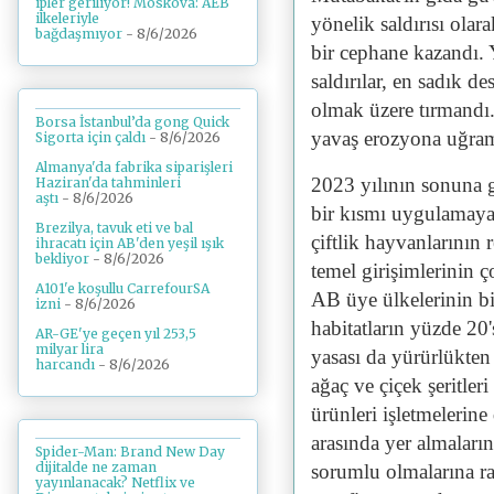
ipler geriliyor! Moskova: AEB
ilkeleriyle
yönelik saldırısı olar
bağdaşmıyor
- 8/6/2026
bir cephane kazandı. Y
saldırılar, en sadık de
olmak üzere tırmandı. 
Borsa İstanbul’da gong Quick
yavaş erozyona uğram
Sigorta için çaldı
- 8/6/2026
Almanya'da fabrika siparişleri
2023 yılının sonuna g
Haziran'da tahminleri
aştı
- 8/6/2026
bir kısmı uygulamaya 
Brezilya, tavuk eti ve bal
çiftlik hayvanlarının 
ihracatı için AB'den yeşil ışık
bekliyor
- 8/6/2026
temel girişimlerinin ç
A101'e koşullu CarrefourSA
AB üye ülkelerinin bi
izni
- 8/6/2026
habitatların yüzde 20'
AR-GE'ye geçen yıl 253,5
milyar lira
yasası da yürürlükten k
harcandı
- 8/6/2026
ağaç ve çiçek şeritleri
ürünleri işletmelerin
arasında yer almaları
Spider-Man: Brand New Day
dijitalde ne zaman
sorumlu olmalarına r
yayınlanacak? Netflix ve