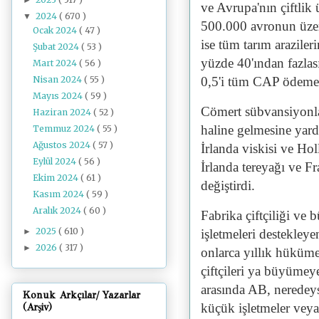
ve Avrupa'nın çiftlik
2024
( 670 )
▼
500.000 avronun üzeri
Ocak 2024
( 47 )
ise tüm tarım arazile
Şubat 2024
( 53 )
yüzde 40'ından fazlası
Mart 2024
( 56 )
Nisan 2024
( 55 )
0,5'i tüm CAP ödemele
Mayıs 2024
( 59 )
Cömert sübvansiyonlar
Haziran 2024
( 52 )
haline gelmesine yardı
Temmuz 2024
( 55 )
Ağustos 2024
( 57 )
İrlanda viskisi ve Ho
Eylül 2024
( 56 )
İrlanda tereyağı ve F
Ekim 2024
( 61 )
değiştirdi.
Kasım 2024
( 59 )
Aralık 2024
( 60 )
Fabrika çiftçiliği ve 
2025
( 610 )
►
işletmeleri destekley
2026
( 317 )
►
onlarca yıllık hüküme
çiftçileri ya büyümeye
arasında AB, neredeyse
Konuk Arkçılar/ Yazarlar
küçük işletmeler vey
(Arşiv)