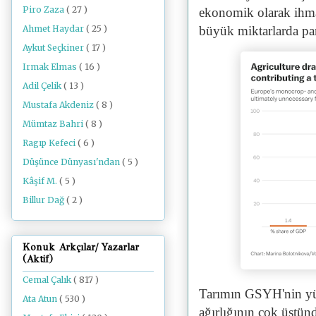
Piro Zaza
( 27 )
ekonomik olarak ihmal
Ahmet Haydar
( 25 )
büyük miktarlarda pa
Aykut Seçkiner
( 17 )
Irmak Elmas
( 16 )
Adil Çelik
( 13 )
Mustafa Akdeniz
( 8 )
Mümtaz Bahri
( 8 )
Ragıp Kefeci
( 6 )
Düşünce Dünyası'ndan
( 5 )
Kâşif M.
( 5 )
Billur Dağ
( 2 )
Konuk Arkçılar/ Yazarlar
(Aktif)
Cemal Çalık
( 817 )
Tarımın GSYH'nin yüz
Ata Atun
( 530 )
ağırlığının çok üstün