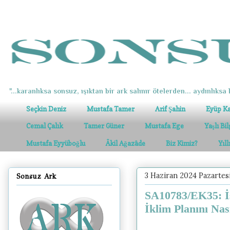
"...karanlıksa sonsuz, ışıktan bir ark salınır ötelerden... aydınlıksa k
Seçkin Deniz
Mustafa Tamer
Arif Şahin
Eyüp K
Cemal Çalık
Tamer Güner
Mustafa Ege
Yaşlı Bi
Mustafa Eyyüboğlu
Âkil Ağazâde
Biz Kimiz?
Yıl
3 Haziran 2024 Pazartes
Sonsuz Ark
SA10783/EK35: İs
İklim Planını Na