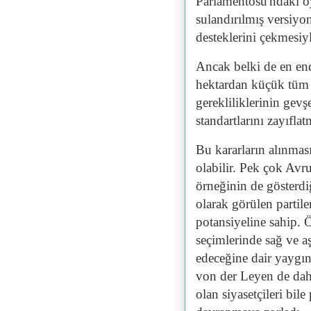
Parlamentosu'ndaki o
sulandırılmış versiyon
desteklerini çekmesiyl
Ancak belki de en end
hektardan küçük tüm ç
gerekliliklerinin gev
standartlarını zayıfla
Bu kararların alınmas
olabilir. Pek çok Avru
örneğinin de gösterdiğ
olarak görülen partile
potansiyeline sahip.
seçimlerinde sağ ve aş
edeceğine dair yaygı
von der Leyen de dah
olan siyasetçileri bile