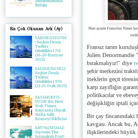
Müslümanlarla
İttifakı
Mart ayında Fransa'nın Nimes kenti
En Çok Okunan Ark (Ay)
veril
SA10082/SD2700
: Seçkin Deniz
Fransız tarım kuruluş
Twitter
Günlükleri 711
Julien Denormandie "
(16-20 Haziran
2021)
bırakmalıyız!" diye
t
SA12031/SD3822:
şehir merkezini trakt
Seçkin Deniz
Twitter
ineklerin geçit tören
Günlükleri 970
(21-25 Ocak 2025)
karşı zayıflığın garant
politikacılar ve ebev
SA3248/KY33-
YO118: Bir New
değişikliğin iptali iç
York Times
Başyazısı Olarak
Yurtta Sulh
Bir çay fincanındaki f
Konseyi Bildirisi
kavgası. Ancak bu, Av
SA9714/SD2442:
ilişkilerindeki büyük
Siyonist The
Jerusalem Post: