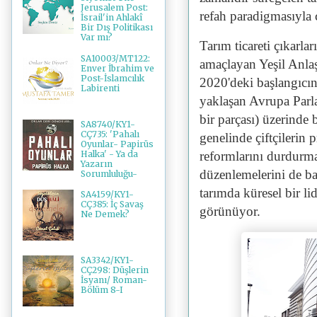
Jerusalem Post:
refah paradigmasıyla 
İsrail'in Ahlakî
Bir Dış Politikası
Var mı?
Tarım ticareti çıkarla
SA10003/MT122:
amaçlayan Yeşil Anlaşm
Enver İbrahim ve
Post-İslamcılık
2020'deki başlangıcın
Labirenti
yaklaşan Avrupa Parl
bir parçası) üzerinde 
SA8740/KY1-
CÇ735: 'Pahalı
genelinde çiftçilerin p
Oyunlar- Papirüs
Halka' - Ya da
reformlarını durdurm
Yazarın
düzenlemelerini de bal
Sorumluluğu-
tarımda küresel bir li
SA4159/KY1-
CÇ385: İç Savaş
görünüyor.
Ne Demek?
SA3342/KY1-
CÇ298: Düşlerin
İsyanı/ Roman-
Bölüm 8-I