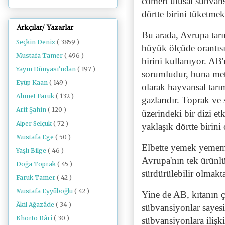
cömert ulusal sübvans
dörtte birini tüketmek
Arkçılar/ Yazarlar
Bu arada, Avrupa tarı
Seçkin Deniz
( 3859 )
büyük ölçüde orantısı
Mustafa Tamer
( 496 )
birini kullanıyor. AB
Yayın Dünyası'ndan
( 197 )
sorumludur, buna metan
Eyüp Kaan
( 149 )
olarak hayvansal tarı
Ahmet Faruk
( 132 )
gazlarıdır. Toprak ve s
Arif Şahin
( 120 )
üzerindeki bir dizi et
Alper Selçuk
( 72 )
yaklaşık dörtte birini
Mustafa Ege
( 50 )
Elbette yemek yemem
Yaşlı Bilge
( 46 )
Avrupa'nın tek ürünlü
Doğa Toprak
( 45 )
sürdürülebilir olmakt
Faruk Tamer
( 42 )
Mustafa Eyyüboğlu
( 42 )
Yine de AB, kıtanın 
Âkil Ağazâde
( 34 )
sübvansiyonlar sayesi
Khorto Bâri
( 30 )
sübvansiyonlara ilişk