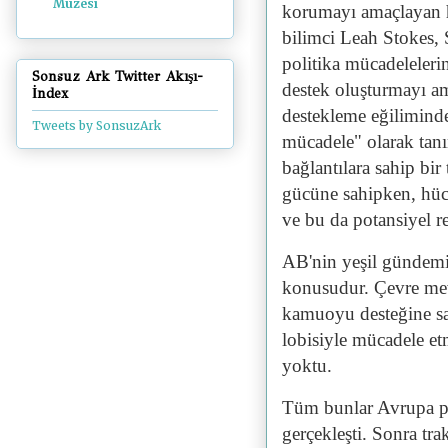
Müzesi
korumayı amaçlayan he
bilimci Leah Stokes, S
politika mücadeleleri
Sonsuz Ark Twitter Akışı-
destek oluşturmayı am
İndex
destekleme eğiliminde
Tweets by SonsuzArk
mücadele" olarak tanım
bağlantılara sahip bir 
gücüne sahipken, hücr
ve bu da potansiyel r
AB'nin yeşil gündemi
konusudur. Çevre mev
kamuoyu desteğine sah
lobisiyle mücadele etm
yoktu.
Tüm bunlar Avrupa pr
gerçekleşti. Sonra trak