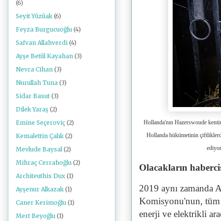
(6)
Seyit Yüzüak
(6)
Feyza Burgucuoğlu
(4)
Safvan Allahverdi
(4)
Ayşe Betül Kayahan
(3)
Nevra Cihan
(3)
Nurullah Tuna
(3)
Sidar Basut
(3)
Dilek Yaraş
(2)
Hollanda'nın Hazerswoude kentindek
Emine Seçeroviç
(2)
Hollanda hükümetinin çiftliklerd
Kemalettin Çalık
(2)
ediyo
Mevlude Baysal
(2)
Mihraç Cerrahoğlu
(2)
Olacakların habercis
Architeuthis Dux
(1)
2019 aynı zamanda A
Ayşenur Alkazak
(1)
Komisyonu'nun, tüm s
Caner Kerimoğlu
(1)
enerji ve elektrikli 
Mert Beyoğlu
(1)