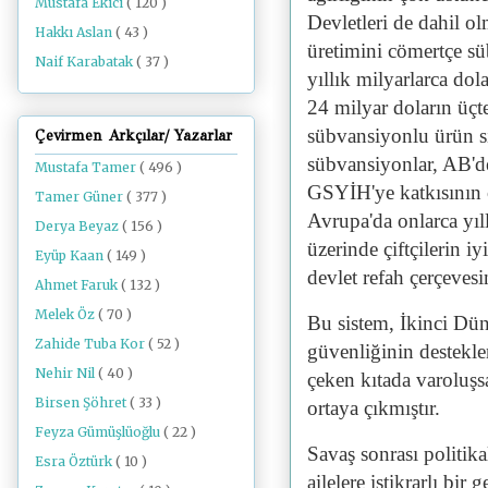
Mustafa Ekici
( 120 )
Devletleri de dahil o
Hakkı Aslan
( 43 )
üretimini cömertçe s
Naif Karabatak
( 37 )
yıllık milyarlarca dol
24 milyar doların üçte
sübvansiyonlu ürün sig
Çevirmen Arkçılar/ Yazarlar
sübvansiyonlar, AB'de
Mustafa Tamer
( 496 )
GSYİH'ye katkısının 
Tamer Güner
( 377 )
Avrupa'da onlarca yıll
Derya Beyaz
( 156 )
üzerinde çiftçilerin iy
Eyüp Kaan
( 149 )
devlet refah çerçevesin
Ahmet Faruk
( 132 )
Melek Öz
( 70 )
Bu sistem, İkinci Düny
Zahide Tuba Kor
( 52 )
güvenliğinin destekl
Nehir Nil
( 40 )
çeken kıtada varoluşs
Birsen Şöhret
( 33 )
ortaya çıkmıştır.
Feyza Gümüşlüoğlu
( 22 )
Savaş sonrası politika
Esra Öztürk
( 10 )
ailelere istikrarlı bir