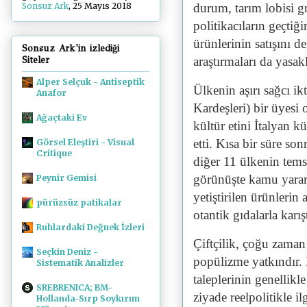
durum, tarım lobisi gr
Sonsuz Ark
, 25 Mayıs 2018
politikacıların geçti
ürünlerinin satışını d
Sonsuz Ark'in izlediği
araştırmaları da yasa
Siteler
Alper Selçuk - Antiseptik
Ülkenin aşırı sağcı ikti
Anafor
Kardeşleri) bir üyesi
Ağaçtaki Ev
kültür etini İtalyan k
etti. Kısa bir süre so
Görsel Eleştiri - Visual
Critique
diğer 11 ülkenin tems
görünüşte kamu yarar
Peynir Gemisi
yetiştirilen ürünlerin
pürüzsüz patikalar
otantik gıdalarla karı
Ruhlardaki Değnek İzleri
Çiftçilik, çoğu zaman 
Seçkin Deniz -
popülizme yatkındır. İ
Sistematik Analizler
taleplerinin genellikl
SREBRENICA; BM-
ziyade reelpolitikle i
Hollanda-Sırp Soykırım