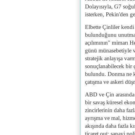
Dolayısıyla, G7 soğu
isterken, Pekin'den ge
Elbette Çinliler kend
bulunduğunu unutmak 
açılımının" mimarı H
günü münasebetiyle ve
stratejik anlayışa var
sonuçlanabilecek bir 
bulundu. Donma ne kad
çatışma ve askeri düşm
ABD ve Çin arasında 
bir savaş küresel eko
zincirlerinin daha faz
ayrışma ve mal, hizmet
akışında daha fazla kı
ticaret out; sanayi po