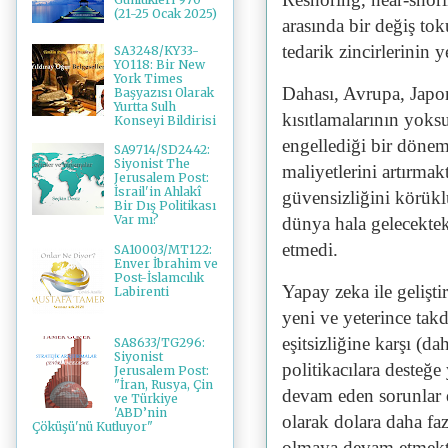
(21-25 Ocak 2025)
arasında bir değiş to
tedarik zincirlerinin
SA3248/KY33-
YO118: Bir New
York Times
Dahası, Avrupa, Japo
Başyazısı Olarak
Yurtta Sulh
kısıtlamalarının yoksu
Konseyi Bildirisi
engellediği bir dönem
SA9714/SD2442:
Siyonist The
maliyetlerini artırmak
Jerusalem Post:
İsrail'in Ahlakî
güvensizliğini körüklü
Bir Dış Politikası
Var mı?
dünya hala gelecekteki
etmedi.
SA10003/MT122:
Enver İbrahim ve
Post-İslamcılık
Yapay zeka ile gelişt
Labirenti
yeni ve yeterince takd
eşitsizliğine karşı (da
SA8633/TG296:
Siyonist
politikacılara desteğe
Jerusalem Post:
"İran, Rusya, Çin
devam eden sorunlar d
ve Türkiye
'ABD’nin
olarak dolara daha faz
Çöküşü'nü Kutluyor"
olmaya devam etmekt