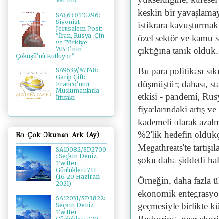
Var mı?
keskin bir yavaşlamay
SA8633/TG296:
Siyonist
istikrara kavuşturmak 
Jerusalem Post:
"İran, Rusya, Çin
özel sektör ve kamu s
ve Türkiye
'ABD’nin
çıktığına tanık olduk.
Çöküşü'nü Kutluyor"
Bu para politikası sı
SA9639/MT48:
Garip Çift:
düşmüştür; dahası, sta
Franco'nun
Müslümanlarla
etkisi - pandemi, Rus
İttifakı
fiyatlarındaki artış 
kademeli olarak azal
%2'lik hedefin olduk
En Çok Okunan Ark (Ay)
Megathreats'te tartışı
SA10082/SD2700
: Seçkin Deniz
şoku daha şiddetli hal
Twitter
Günlükleri 711
(16-20 Haziran
Örneğin, daha fazla ül
2021)
ekonomik entegrasyon
SA12031/SD3822:
geçmesiyle birlikte k
Seçkin Deniz
Twitter
Reshoring, near-shori
Günlükleri 970