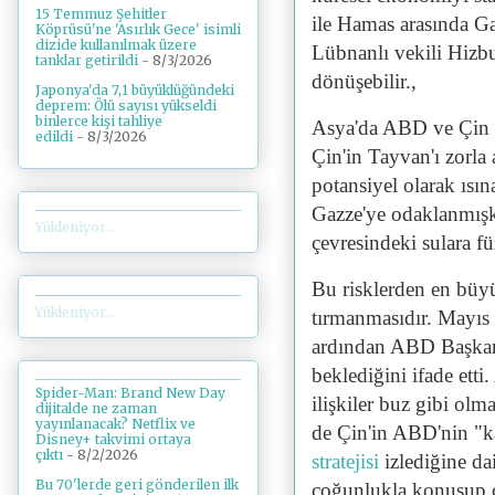
15 Temmuz Şehitler
ile Hamas arasında G
Köprüsü'ne 'Asırlık Gece' isimli
dizide kullanılmak üzere
Lübnanlı vekili Hizbu
tanklar getirildi
- 8/3/2026
dönüşebilir.,
Japonya'da 7,1 büyüklüğündeki
deprem: Ölü sayısı yükseldi
binlerce kişi tahliye
Asya'da ABD ve Çin a
edildi
- 8/3/2026
Çin'in Tayvan'ı zorla
potansiyel olarak ısı
Gazze'ye odaklanmış
Yükleniyor...
çevresindeki sulara fü
Bu risklerden en bü
Yükleniyor...
tırmanmasıdır. Mayıs
ardından ABD Başka
beklediğini ifade etti
Spider-Man: Brand New Day
ilişkiler buz gibi ol
dijitalde ne zaman
yayınlanacak? Netflix ve
de Çin'in ABD'nin "k
Disney+ takvimi ortaya
çıktı
- 8/2/2026
stratejisi
izlediğine da
Bu 70'lerde geri gönderilen ilk
çoğunlukla konuşup ç