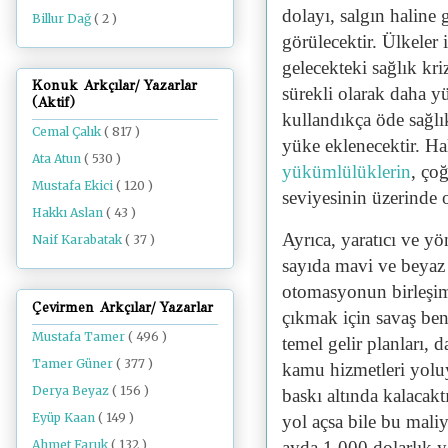
dolayı, salgın haline 
Billur Dağ
( 2 )
görülecektir. Ülkeler 
gelecekteki sağlık kri
Konuk Arkçılar/ Yazarlar
sürekli olarak daha y
(Aktif)
kullandıkça öde sağlık 
Cemal Çalık
( 817 )
yüke eklenecektir. H
Ata Atun
( 530 )
yükümlülüklerin
, ço
Mustafa Ekici
( 120 )
seviyesinin üzerinde 
Hakkı Aslan
( 43 )
Ayrıca, yaratıcı ve yö
Naif Karabatak
( 37 )
sayıda mavi ve beyaz 
otomasyonun birleşimi
Çevirmen Arkçılar/ Yazarlar
çıkmak için savaş benz
Mustafa Tamer
( 496 )
temel gelir planları, 
Tamer Güner
( 377 )
kamu hizmetleri yoluy
Derya Beyaz
( 156 )
baskı altında kalaca
Eyüp Kaan
( 149 )
yol açsa bile bu mali
Ahmet Faruk
( 132 )
ayda 1.000 dolarlık ye