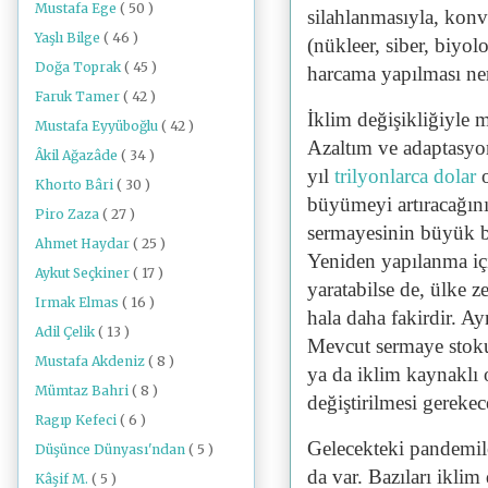
Mustafa Ege
( 50 )
silahlanmasıyla, kon
Yaşlı Bilge
( 46 )
(nükleer, siber, biyo
Doğa Toprak
( 45 )
harcama yapılması ne
Faruk Tamer
( 42 )
İklim değişikliğiyle 
Mustafa Eyyüboğlu
( 42 )
Azaltım ve adaptasyo
Âkil Ağazâde
( 34 )
yıl
trilyonlarca dolar
Khorto Bâri
( 30 )
büyümeyi artıracağını
Piro Zaza
( 27 )
sermayesinin büyük b
Ahmet Haydar
( 25 )
Yeniden yapılanma iç
Aykut Seçkiner
( 17 )
yaratabilse de, ülke 
Irmak Elmas
( 16 )
hala daha fakirdir. Ay
Adil Çelik
( 13 )
Mevcut sermaye stoku
Mustafa Akdeniz
( 8 )
ya da iklim kaynaklı 
Mümtaz Bahri
( 8 )
değiştirilmesi gerekece
Ragıp Kefeci
( 6 )
Gelecekteki pandemil
Düşünce Dünyası'ndan
( 5 )
da var. Bazıları iklim 
Kâşif M.
( 5 )