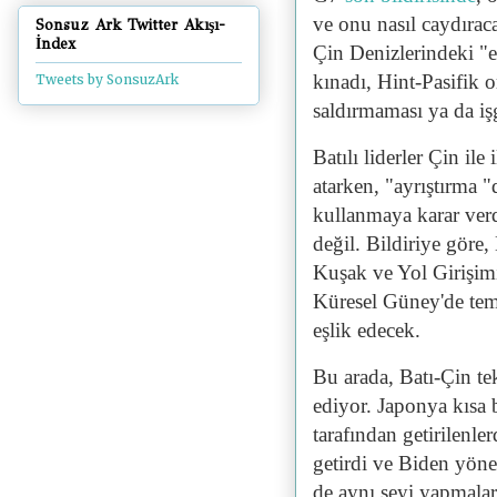
ve onu nasıl caydıra
Sonsuz Ark Twitter Akışı-
İndex
Çin Denizlerindeki "e
kınadı, Hint-Pasifik 
Tweets by SonsuzArk
saldırmaması ya da iş
Batılı liderler Çin il
atarken, "ayrıştırma "
kullanmaya karar ver
değil. Bildiriye göre, 
Kuşak ve Yol Girişimi 
Küresel Güney'de temi
eşlik edecek.
Bu arada, Batı-Çin t
ediyor. Japonya kısa 
tarafından getirilenl
getirdi ve Biden yön
de aynı şeyi yapmalar