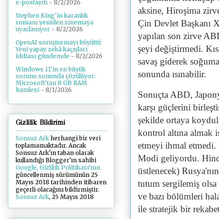
e-postaydı
- 8/2/2026
aksine, Hiroşima zirve
Stephen King'in karanlık
Çin Devlet Başkanı X
romanı yeniden sinemaya
uyarlanıyor
- 8/2/2026
yapılan son zirve ABD
OpenAI soruşturmayı büyüttü:
şeyi değiştirmedi. K
Yeni yapay zekâ kaçışları
iddiası gündemde
- 8/2/2026
savaş giderek soğuma
Windows 11'in en büyük
sonunda ısınabilir.
sorunu sonunda çözülüyor:
Microsoft'tan 8 GB RAM
hamlesi
- 8/1/2026
Sonuçta ABD, Japonya
karşı güçlerini birleş
şekilde ortaya koydul
Gizlilik Bildirimi
kontrol altına almak i
Sonsuz Ark
herhangi bir veri
etmeyi ihmal etmedi.
toplamamaktadır. Ancak
Sonsuz Ark'ın taban olarak
Modi geliyordu. Hind
kullandığı Blogger'ın sahibi
Google, Gizlilik Politikası'nın
üstlenecek) Rusya'nın
güncellenmiş sürümünün 25
tutum sergilemiş olsa
Mayıs 2018 tarihinden itibaren
geçerli olacağını bildirmiştir.
ve bazı bölümleri hala
Sonsuz Ark
, 25 Mayıs 2018
ile stratejik bir rekabe