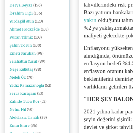
tahvillerindeki risk 
Derya Beyaz
(156)
Bazı yatırım bankalar
İbrahim Tığlı
(156)
yakın
olduğunu tahmi
Yurdagül Atun
(123)
%2'ye yaklaştırmaktad
Ahmet Hocazâde
(103)
maliyeti gelecekte ço
Puran Tilmiz
(103)
Şahin Torun
(100)
Enflasyonu yükselten 
Emeti Saruhan
(98)
alındığında, önümüzde
Selahattin Yusuf
(89)
enflasyon hedefi %4-5
Neşe Kutlutaş
(88)
enflasyon oranını kab
Melek Öz
(70)
beklentilerini demir
Yıldız Ramazanoğlu
(62)
varlıkların getirileri 
Serra Karaçam
(53)
"HER ŞEY BALO
Zahide Tuba Kor
(52)
Nehir Nil
(40)
2021 yılına kadar par
Abdülaziz Tantik
(39)
şeyin değerini şişirdi
Emin Emre
(36)
devlet ve şirket tahvil