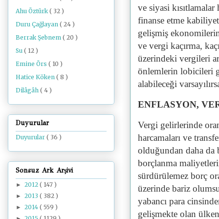
ve siyasi kısıtlamala
Ahu Öztürk
( 32 )
finanse etme kabiliye
Duru Çağlayan
( 24 )
gelişmiş ekonomileri
Berrak Şebnem
( 20 )
ve vergi kaçırma, kaç
Su
( 12 )
üzerindeki vergileri a
Emine Örs
( 10 )
önlemlerin lobicileri
Hatice Köken
( 8 )
alabileceği varsayılırs
Dilâgâh
( 4 )
ENFLASYON, VE
Duyurular
Vergi gelirlerinde or
harcamaları ve transfe
Duyurular
( 36 )
olduğundan daha da b
borçlanma maliyetleri
Sonsuz Ark Arşivi
sürdürülemez borç or
2012
( 147 )
►
üzerinde bariz olumsuz
2013
( 382 )
►
yabancı para cinsinde
2014
( 559 )
►
gelişmekte olan ülke
2015
( 1129 )
►