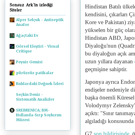
Sonsuz Ark'in izlediği
Hindistan Batılı ülkel
Siteler
kendisini, çıkarları Ç
Alper Selçuk - Antiseptik
Kore ve Pakistan) ziy
Anafor
yükselen bir güç ola
Ağaçtaki Ev
Hindistan ABD, Japon
Diyaloğu'nun (Quadril
Görsel Eleştiri - Visual
Critique
bu diyaloğun açık ama
uzun yıllara dayanan
Peynir Gemisi
geçmişine sahiptir.
pürüzsüz patikalar
Japonya ayrıca Endone
Ruhlardaki Değnek İzleri
endişeler nedeniyle d
Seçkin Deniz -
başka önemli Kürese
Sistematik Analizler
Volodymyr Zelensky'y
SREBRENICA; BM-
açıktı: "Sınır tanımay
Hollanda-Sırp Soykırım
Müzesi
algıladığı konusunda
G7
son bildirisinde
, 