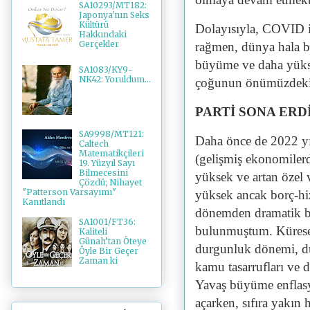
SA10293/MT182:
Japonya'nın Seks
Kültürü
Dolayısıyla, COVID il
Hakkındaki
Gerçekler
rağmen, dünya hala bü
büyüme ve daha yükse
SA1083/KY9-
NK42: Yoruldum...
çoğunun önümüzdeki o
PARTİ SONA ERD
SA9998/MT121:
Daha önce de 2022 y
Caltech
Matematikçileri
(gelişmiş ekonomiler
19. Yüzyıl Sayı
Bilmecesini
yüksek ve artan özel 
Çözdü; Nihayet
"Patterson Varsayımı"
yüksek ancak borç-hi
Kanıtlandı
dönemden dramatik bi
SA1001/FT36:
bulunmuştum. Küresel 
Kaliteli
Günah’tan Öteye
durgunluk dönemi, d
Öyle Bir Geçer
Zaman ki
kamu tasarrufları ve d
Yavaş büyüme enflasy
açarken, sıfıra yakın h