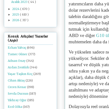
Aralık 2023
( 44 )
yatırımcıların daha yü
2024
( 670 )
►
dolar rezervlerini kad
2025
( 610 )
►
talebin daraldığını gö
2026
( 317 )
►
normalleştirmeye başl
tutmak için kullandığı 
ABD ve diğer
G10 ül
Konuk Arkçılar/ Yazarlar
(Arşiv)
muhtemelen daha da fa
Erhan Yalvaç
(696)
Ve yükselen sadece nomi
Tamer Güner
(377)
yükseliyor. Seküler 
Adnan Onay
(344)
tasarruf ve düşük yatı
Ardan Zentürk
(344)
sıfıra yakın ya da neg
Yaşar Taşkın Koç
(269)
açıklar), daha düşük 
Cihan Aktaş
(226)
artışı nedeniyle) ve d
Ceren Kenar
(198)
azaltılması ve adapta
Sevda Dursun
(187)
nedeniyle) dönemine 
Yıldıray Oğur
(185)
Dolayısıyla reel oranl
Erol Göka
(167)