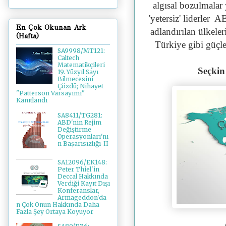
algısal bozulmalar 
'yetersiz' liderler
En Çok Okunan Ark
adlandırılan ülkeler
(Hafta)
Türkiye gibi güçler
SA9998/MT121:
Caltech
Matematikçileri
Seçkin
19. Yüzyıl Sayı
Bilmecesini
Çözdü; Nihayet
"Patterson Varsayımı"
Kanıtlandı
SA8411/TG281:
ABD'nin Rejim
Değiştirme
Operasyonları'nı
n Başarısızlığı-II
SA12096/EK148:
Peter Thiel'in
Deccal Hakkında
Verdiği Kayıt Dışı
Konferanslar,
Armageddon'da
n Çok Onun Hakkında Daha
Fazla Şey Ortaya Koyuyor