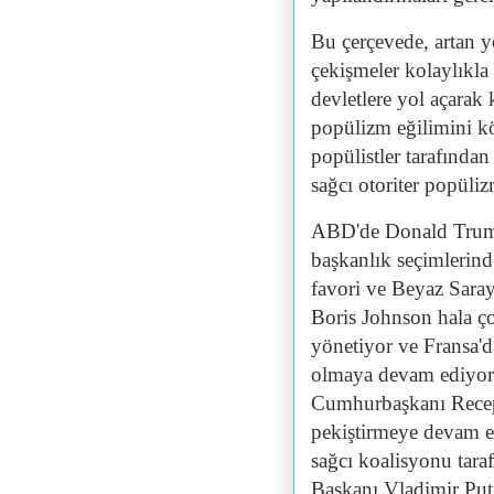
Bu çerçevede, artan yo
çekişmeler kolaylıkla i
devletlere yol açarak 
popülizm eğilimini kö
popülistler tarafından
sağcı otoriter popüliz
ABD'de Donald Trump,
başkanlık seçimlerin
favori ve Beyaz Saray'
Boris Johnson hala çok
yönetiyor ve Fransa'da
olmaya devam ediyor. 
Cumhurbaşkanı Recep
pekiştirmeye devam edi
sağcı koalisyonu tara
Başkanı Vladimir Puti