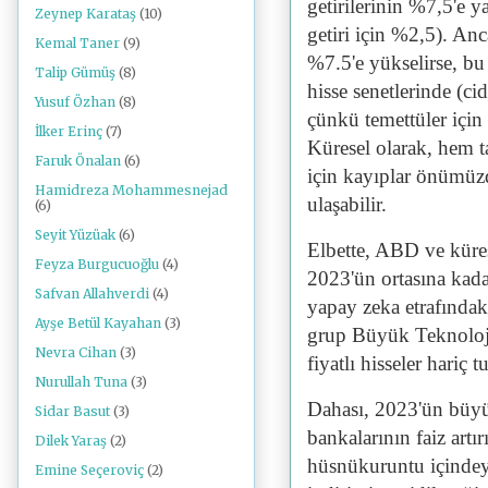
getirilerinin %7,5'e y
Zeynep Karataş
(10)
getiri için %2,5). Anc
Kemal Taner
(9)
%7.5'e yükselirse, bu
Talip Gümüş
(8)
hisse senetlerinde (ci
Yusuf Özhan
(8)
çünkü temettüler için
İlker Erinç
(7)
Küresel olarak, hem ta
Faruk Önalan
(6)
için kayıplar önümüzd
Hamidreza Mohammesnejad
ulaşabilir.
(6)
Seyit Yüzüak
(6)
Elbette, ABD ve küres
Feyza Burgucuoğlu
(4)
2023'ün ortasına kad
Safvan Allahverdi
(4)
yapay zeka etrafında
Ayşe Betül Kayahan
(3)
grup Büyük Teknoloji 
Nevra Cihan
(3)
fiyatlı hisseler hariç
Nurullah Tuna
(3)
Dahası, 2023'ün büyü
Sidar Basut
(3)
bankalarının faiz art
Dilek Yaraş
(2)
hüsnükuruntu içindeyd
Emine Seçeroviç
(2)