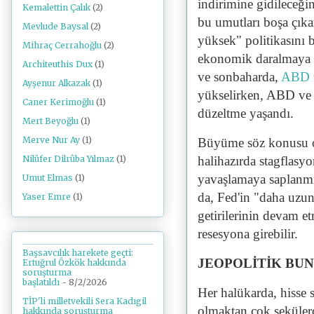
indirimine gidileceği
Kemalettin Çalık
(2)
bu umutları boşa çık
Mevlude Baysal
(2)
yüksek" politikasını
Mihraç Cerrahoğlu
(2)
ekonomik daralmaya ve
Architeuthis Dux
(1)
ve sonbaharda,
ABD ta
Ayşenur Alkazak
(1)
yükselirken, ABD ve k
Caner Kerimoğlu
(1)
düzeltme yaşandı.
Mert Beyoğlu
(1)
Merve Nur Ay
(1)
Büyüme söz konusu ol
halihazırda stagflasyo
Nilüfer Dilrûba Yılmaz
(1)
yavaşlamaya saplanm
Umut Elmas
(1)
da, Fed'in "daha uzun
Yaser Emre
(1)
getirilerinin devam e
resesyona girebilir.
Başsavcılık harekete geçti:
JEOPOLİTİK BU
Ertuğrul Özkök hakkında
soruşturma
başlatıldı
- 8/2/2026
Her halükarda, hisse s
TİP'li milletvekili Sera Kadıgil
olmaktan çok seküler
hakkında soruşturma