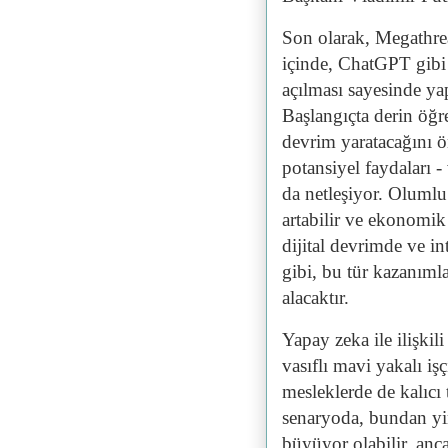
Son olarak, Megathrea
içinde, ChatGPT gibi 
açılması sayesinde ya
Başlangıçta derin öğ
devrim yaratacağını 
potansiyel faydaları -
da netleşiyor. Olumlu t
artabilir ve ekonomik
dijital devrimde ve i
gibi, bu tür kazanıml
alacaktır.
Yapay zeka ile ilişkil
vasıflı mavi yakalı iş
mesleklerde de kalıcı 
senaryoda, bundan yi
büyüyor olabilir, anca