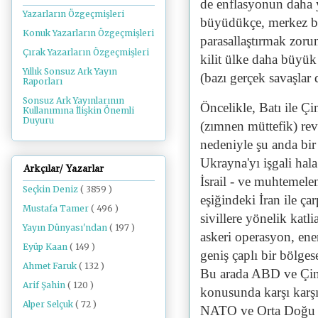
de enflasyonun daha y
Yazarların Özgeçmişleri
büyüdükçe, merkez b
Konuk Yazarların Özgeçmişleri
parasallaştırmak zoru
Çırak Yazarların Özgeçmişleri
kilit ülke daha büyük 
Yıllık Sonsuz Ark Yayın
(bazı gerçek savaşlar d
Raporları
Sonsuz Ark Yayınlarının
Öncelikle, Batı ile Ç
Kullanımına İlişkin Önemli
Duyuru
(zımnen müttefik) rev
nedeniyle şu anda bir
Ukrayna'yı işgali hala
Arkçılar/ Yazarlar
İsrail - ve muhtemele
Seçkin Deniz
( 3859 )
eşiğindeki İran ile ça
Mustafa Tamer
( 496 )
sivillere yönelik katli
Yayın Dünyası'ndan
( 197 )
askeri operasyon, ener
Eyüp Kaan
( 149 )
geniş çaplı bir bölges
Ahmet Faruk
( 132 )
Bu arada ABD ve Çin,
Arif Şahin
( 120 )
konusunda karşı kar
Alper Selçuk
( 72 )
NATO ve Orta Doğu v