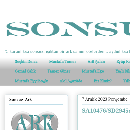
"...karanlıksa sonsuz, ışıktan bir ark salınır ötelerden... aydınlıksa k
Seçkin Deniz
Mustafa Tamer
Arif Şahin
Eyüp K
Cemal Çalık
Tamer Güner
Mustafa Ege
Yaşlı Bi
Mustafa Eyyüboğlu
Âkil Ağazâde
Biz Kimiz?
Yıl
7 Aralık 2023 Perşembe
Sonsuz Ark
SA10476/SD2945: