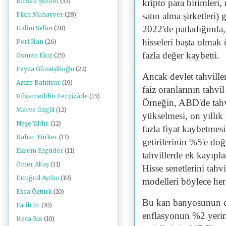
Birsen Şöhret
(33)
kripto para birimleri,
satın alma şirketleri)
Fikri Muhayyer
(28)
2022'de patladığında,
Halim Selim
(28)
hisseleri başta olmak 
Peri Han
(26)
fazla değer kaybetti.
Osman Ekiz
(25)
Feyza Gümüşlüoğlu
(22)
Ancak devlet tahville
Azize Bahtiyar
(19)
faiz oranlarının tahvi
Hüsameddin Ferzîzâde
(15)
Örneğin, ABD'de tahv
Merve Özgül
(12)
yükselmesi, on yıllı
Neşe Yıldız
(12)
fazla fiyat kaybetmesi
Bahar Türker
(11)
getirilerinin %5'e do
Ekrem Ergüder
(11)
tahvillerde ek kayıpla
Ömer Altaş
(11)
Hisse senetlerini tahv
Ertuğrul Aydın
(10)
modelleri böylece her
Esra Öztürk
(10)
Bu kan banyosunun d
Fatih Er
(10)
enflasyonun %2 yerin
Heca Ris
(10)