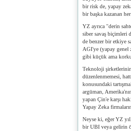
bir risk de, yapay zeka
bir başka kazanan her 
YZ ayrıca "derin sahte"
siber savaş biçimleri
de benzer bir etkiye s
AGI'ye (yapay genel 
gibi küçük ama korkun
Teknoloji şirketlerini
düzenlenmemesi, hatt
konusundaki tartışma
argüman, Amerika'nın 
yapan Çin'e karşı ha
Yapay Zeka firmaları
Neyse ki, eğer YZ yıl
bir UBI veya gelirin 