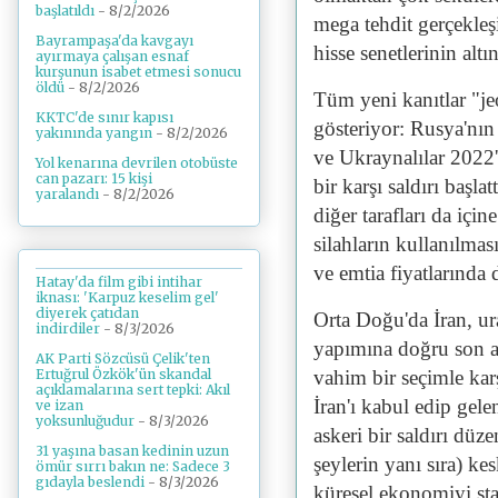
başlatıldı
- 8/2/2026
mega tehdit gerçekleşi
Bayrampaşa'da kavgayı
hisse senetlerinin altı
ayırmaya çalışan esnaf
kurşunun isabet etmesi sonucu
öldü
- 8/2/2026
Tüm yeni kanıtlar "je
KKTC'de sınır kapısı
gösteriyor: Rusya'nın
yakınında yangın
- 8/2/2026
ve Ukraynalılar 2022'd
Yol kenarına devrilen otobüste
can pazarı: 15 kişi
bir karşı saldırı başla
yaralandı
- 8/2/2026
diğer tarafları da iç
silahların kullanılması
ve emtia fiyatlarında 
Hatay'da film gibi intihar
iknası: 'Karpuz keselim gel'
diyerek çatıdan
Orta Doğu'da İran, u
indirdiler
- 8/3/2026
yapımına doğru son ad
AK Parti Sözcüsü Çelik'ten
vahim bir seçimle karş
Ertuğrul Özkök'ün skandal
açıklamalarına sert tepki: Akıl
İran'ı kabul edip gele
ve izan
yoksunluğudur
- 8/3/2026
askeri bir saldırı düze
31 yaşına basan kedinin uzun
şeylerin yanı sıra) ke
ömür sırrı bakın ne: Sadece 3
gıdayla beslendi
- 8/3/2026
küresel ekonomiyi stag