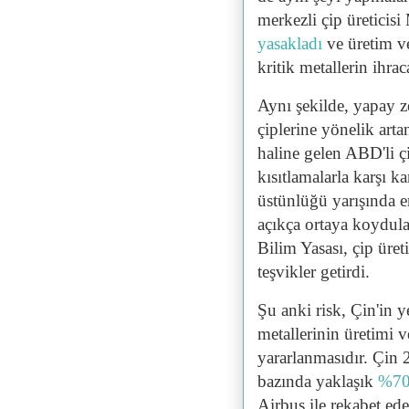
merkezli çip üreticisi 
yasakladı
ve üretim v
kritik metallerin ihrac
Aynı şekilde, yapay 
çiplerine yönelik arta
haline gelen ABD'li ç
kısıtlamalarla karşı k
üstünlüğü yarışında en
açıkça ortaya koydul
Bilim Yasası, çip üre
teşvikler getirdi.
Şu anki risk, Çin'in y
metallerinin üretimi 
yararlanmasıdır. Çin 2
bazında yaklaşık
%7
Airbus ile rekabet ede