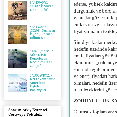
SA4159/KY1-
ederse, yüksek kaldıra
CÇ385: İç Savaş
Ne Demek?
durgunluk ve borç sıkı
yapıcılar gözlerini kır
enflasyon ve enflasyon
SA3342/KY1-
fiyat sarmalını tetikley
CÇ298: Düşlerin
İsyanı/ Roman-
Bölüm 8-I
Şimdiye kadar merkez
hedefin üzerinde kalır
SA7630/Sonsuz
Ark-YD151:
emtia fiyatları göz 
Kemoterapi
ekonomik gerilemeye 
Nedir ve Nasıl
Çalışır?
sonunda eğilebilirler
ve enerji fiyatları ha
SA8059/KY23-
NN35: Yeni Türk-
olmaları, hedefin üze
Amerikan
İlişkilerinin
olabileceklerini göster
Başlangıcı
ZORUNLULUK SA
Sonsuz Ark / Evrensel
Olumsuz toplam arz şok
Çerçeveye Yolculuk