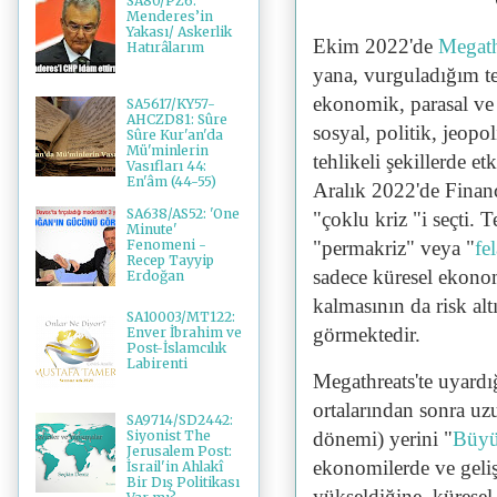
SA80/PZ6:
Menderes’in
Yakası/ Askerlik
Ekim 2022'de
Megath
Hatırâlarım
yana, vurguladığım te
ekonomik, parasal ve f
SA5617/KY57-
AHCZD81: Sûre
sosyal, politik, jeopol
Sûre Kur'an'da
Mü'minlerin
tehlikeli şekillerde e
Vasıfları 44:
En'âm (44-55)
Aralık 2022'de Financ
SA638/AS52: 'One
"çoklu kriz "i seçti. T
Minute'
"permakriz" veya "
fe
Fenomeni -
Recep Tayyip
sadece küresel ekonom
Erdoğan
kalmasının da risk al
SA10003/MT122:
görmektedir.
Enver İbrahim ve
Post-İslamcılık
Labirenti
Megathreats'te uyardı
ortalarından sonra 
SA9714/SD2442:
dönemi) yerini "
Büyü
Siyonist The
Jerusalem Post:
ekonomilerde ve geli
İsrail'in Ahlakî
Bir Dış Politikası
yükseldiğine, kürese