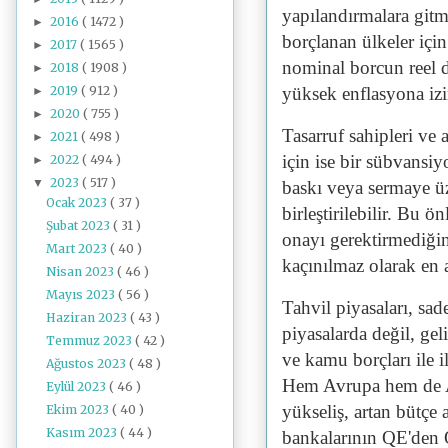
yapılandırmalara gitm
2016
( 1472 )
►
borçlanan ülkeler için
2017
( 1565 )
►
nominal borcun reel d
2018
( 1908 )
►
2019
( 912 )
yüksek enflasyona izi
►
2020
( 755 )
►
Tasarruf sahipleri ve 
2021
( 498 )
►
için ise bir sübvansi
2022
( 494 )
►
2023
( 517 )
▼
baskı veya sermaye üz
Ocak 2023
( 37 )
birleştirilebilir. Bu
Şubat 2023
( 31 )
onayı gerektirmediği
Mart 2023
( 40 )
kaçınılmaz olarak en a
Nisan 2023
( 46 )
Mayıs 2023
( 56 )
Tahvil piyasaları, sa
Haziran 2023
( 43 )
piyasalarda değil, ge
Temmuz 2023
( 42 )
ve kamu borçları ile il
Ağustos 2023
( 48 )
Hem Avrupa hem de AB
Eylül 2023
( 46 )
yükseliş, artan bütçe 
Ekim 2023
( 40 )
Kasım 2023
( 44 )
bankalarının QE'den Q