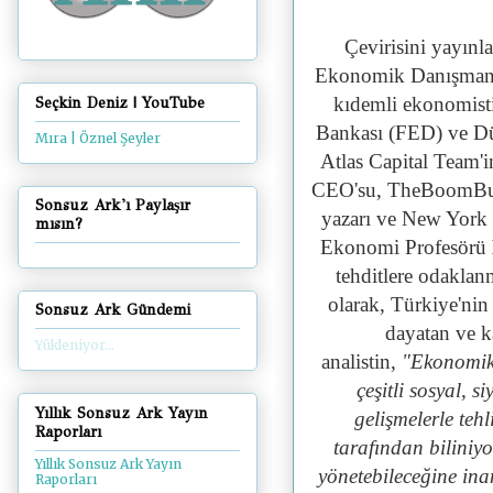
Çevirisini yayınl
Ekonomik Danışmanlar
kıdemli ekonomist
Seçkin Deniz | YouTube
Bankası (FED) ve Dün
Mıra | Öznel Şeyler
Atlas Capital Team'
CEO'su, TheBoomBust
Sonsuz Ark'ı Paylaşır
yazarı ve New York 
mısın?
Ekonomi Profesörü
tehditlere odaklanm
olarak, Türkiye'nin
Sonsuz Ark Gündemi
dayatan ve k
Yükleniyor...
analistin,
"Ekonomik, 
çeşitli sosyal, si
Yıllık Sonsuz Ark Yayın
gelişmelerle tehl
Raporları
tarafından biliniyo
Yıllık Sonsuz Ark Yayın
yönetebileceğine ina
Raporları