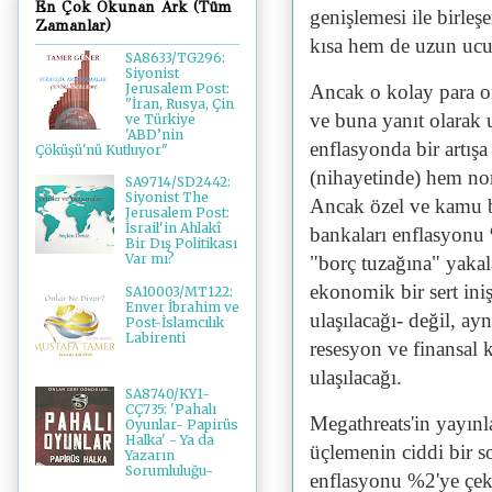
En Çok Okunan Ark (Tüm
genişlemesi ile birleş
Zamanlar)
kısa hem de uzun ucun
SA8633/TG296:
Siyonist
Ancak o kolay para o
Jerusalem Post:
"İran, Rusya, Çin
ve buna yanıt olarak 
ve Türkiye
'ABD’nin
enflasyonda bir artış
Çöküşü'nü Kutluyor"
(nihayetinde) hem nomi
SA9714/SD2442:
Siyonist The
Ancak özel ve kamu b
Jerusalem Post:
İsrail'in Ahlakî
bankaları enflasyonu 
Bir Dış Politikası
Var mı?
"borç tuzağına" yakal
ekonomik bir sert in
SA10003/MT122:
Enver İbrahim ve
ulaşılacağı- değil, ay
Post-İslamcılık
Labirenti
resesyon ve finansal k
ulaşılacağı.
SA8740/KY1-
CÇ735: 'Pahalı
Megathreats'in yayın
Oyunlar- Papirüs
Halka' - Ya da
üçlemenin ciddi bir s
Yazarın
Sorumluluğu-
enflasyonu %2'ye çekm