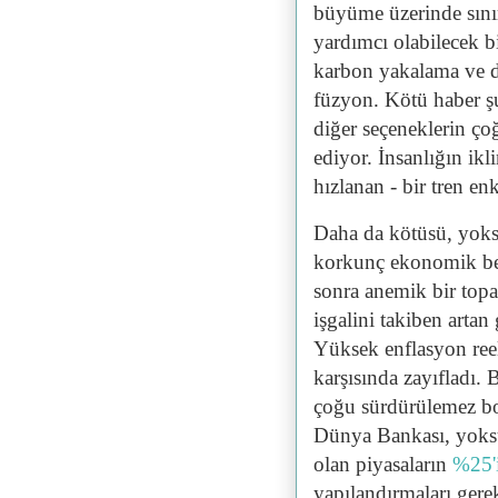
büyüme üzerinde sınır
yardımcı olabilecek bi
karbon yakalama ve d
füzyon. Kötü haber şu
diğer seçeneklerin ço
ediyor. İnsanlığın ikl
hızlanan - bir tren en
Daha da kötüsü, yoksu
korkunç ekonomik bek
sonra anemik bir top
işgalini takiben artan 
Yüksek enflasyon reel 
karşısında zayıfladı. 
çoğu sürdürülemez bor
Dünya Bankası, yoksu
olan piyasaların
%25'
yapılandırmaları gere