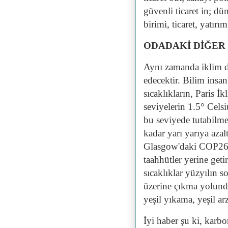
güvenli ticaret in; dü
birimi, ticaret, yatır
ODADAKİ DİĞER 
Aynı zamanda iklim de
edecektir. Bilim insa
sıcaklıkların, Paris İ
seviyelerin 1.5° Cels
bu seviyede tutabilme
kadar yarı yarıya aza
Glasgow'daki COP26 
taahhütler yerine getir
sıcaklıklar yüzyılın 
üzerine çıkma yolunda
yeşil yıkama, yeşil ar
İyi haber şu ki, karb