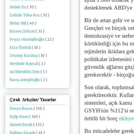
desteklemek ABD'y
Melek Öz
( 70 )
Zahide Tuba Kor
( 52 )
Bir de artan gelir ve s
Nehir Nil
( 40 )
Gençleri ve birçok orta
Birsen Şöhret
( 33 )
demokrasiye ve serbes
Feyza Gümüşlüoğlu
( 22 )
körüklediği için bu m
Esra Öztürk
( 10 )
rejimlerin iktidara g
Zeynep Karataş
( 10 )
politikalar izlemesini
Mevlude Baysal
( 2 )
güvenlik ağlarını gü
Architeuthis Dux
( 1 )
gerekecektir - birçoğu
Barış Anteplioğlu
( 1 )
Son olarak, toplumsa
gerektirecektir. Kulla
Çırak Arkçılar/ Yazarlar
sistemleri, açık kamu
Derya Beyaz
( 156 )
GSYH'nin %112'si se
Eyüp Kaan
( 149 )
örtülü bir borç
ekleye
Ahmet Faruk
( 132 )
Bu mücadeleler gerekl
Halime Kirazlı
( 61 )