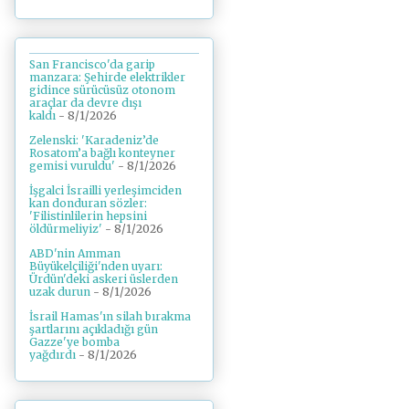
San Francisco'da garip
manzara: Şehirde elektrikler
gidince sürücüsüz otonom
araçlar da devre dışı
kaldı
- 8/1/2026
Zelenski: 'Karadeniz’de
Rosatom’a bağlı konteyner
gemisi vuruldu'
- 8/1/2026
İşgalci İsrailli yerleşimciden
kan donduran sözler:
'Filistinlilerin hepsini
öldürmeliyiz'
- 8/1/2026
ABD'nin Amman
Büyükelçiliği'nden uyarı:
Ürdün'deki askeri üslerden
uzak durun
- 8/1/2026
İsrail Hamas'ın silah bırakma
şartlarını açıkladığı gün
Gazze'ye bomba
yağdırdı
- 8/1/2026