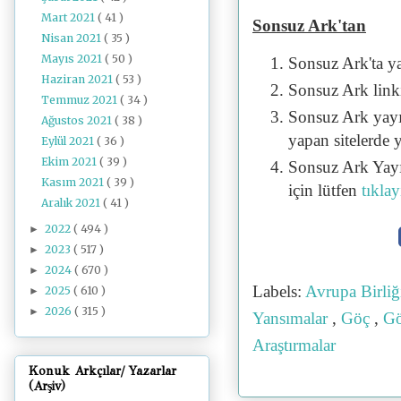
Mart 2021
( 41 )
Sonsuz Ark'tan
Nisan 2021
( 35 )
Mayıs 2021
( 50 )
Sonsuz Ark'ta y
Haziran 2021
( 53 )
Sonsuz Ark linki 
Temmuz 2021
( 34 )
Sonsuz Ark yayı
Ağustos 2021
( 38 )
yapan sitelerde 
Eylül 2021
( 36 )
Ekim 2021
( 39 )
Sonsuz Ark Yayı
Kasım 2021
( 39 )
için lütfen
tıklay
Aralık 2021
( 41 )
2022
( 494 )
►
2023
( 517 )
►
2024
( 670 )
►
Labels:
Avrupa Birli
2025
( 610 )
►
2026
( 315 )
►
Yansımalar
,
Göç
,
G
Araştırmalar
Konuk Arkçılar/ Yazarlar
(Arşiv)