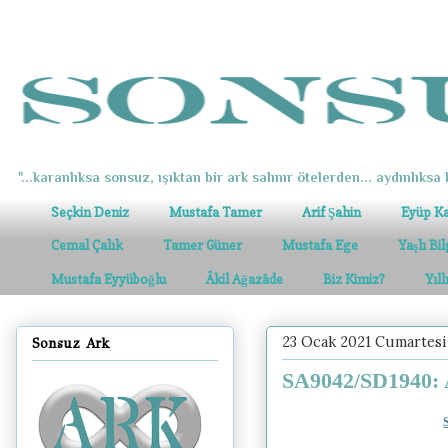
"...karanlıksa sonsuz, ışıktan bir ark salınır ötelerden... aydınlıksa k
Seçkin Deniz
Mustafa Tamer
Arif Şahin
Eyüp K
Cemal Çalık
Tamer Güner
Mustafa Ege
Yaşlı Bi
Mustafa Eyyüboğlu
Âkil Ağazâde
Biz Kimiz?
Yıl
23 Ocak 2021 Cumartesi
Sonsuz Ark
SA9042/SD1940: Av