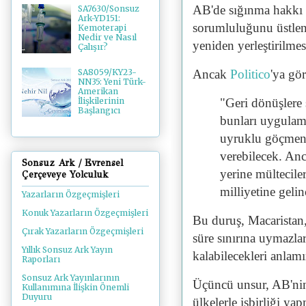
AB'de sığınma hakkı 
SA7630/Sonsuz
Ark-YD151:
sorumluluğunu üstlenm
Kemoterapi
Nedir ve Nasıl
yeniden yerleştirilmes
Çalışır?
Ancak
Politico
'ya gör
SA8059/KY23-
NN35: Yeni Türk-
Amerikan
"Geri dönüşlere 
İlişkilerinin
Başlangıcı
bunları uygulama
uyruklu göçmenle
verebilecek. An
Sonsuz Ark / Evrensel
yerine mültecile
Çerçeveye Yolculuk
milliyetine geli
Yazarların Özgeçmişleri
Konuk Yazarların Özgeçmişleri
Bu duruş, Macaristan
Çırak Yazarların Özgeçmişleri
süre sınırına uymazl
Yıllık Sonsuz Ark Yayın
kalabilecekleri anlamı
Raporları
Sonsuz Ark Yayınlarının
Üçüncü unsur, AB'ni
Kullanımına İlişkin Önemli
Duyuru
ülkelerle işbirliği ya