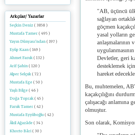
"AB, üçüncü ülke
Arkçılar/ Yazarlar
sağlayan ortaklı
Seçkin Deniz
( 3858 )
göçmen kaçakçılı
Mustafa Tamer
( 495 )
yasal yolların ge
Yayın Dünyası'ndan
( 197 )
anlaşmalarının v
uygulanmasının 
Eyüp Kaan
( 149 )
Devletler, geri 
Ahmet Faruk
( 132 )
desteklemek için 
Arif Şahin
( 120 )
hareket edecekle
Alper Selçuk
( 72 )
Mustafa Ege
( 50 )
Bu, muhtemelen, AB'
Yaşlı Bilge
( 46 )
kaçakçılığını durdurm
Doğa Toprak
( 45 )
çalışacağı anlamına g
Faruk Tamer
( 42 )
olmuştur.
Mustafa Eyyüboğlu
( 42 )
Son olarak, Komisy
Âkil Ağazâde
( 34 )
Khorto Bâri
( 30 )