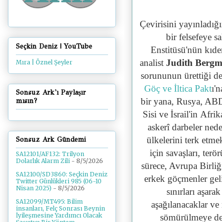
Çevirisini yayınladı
bir felsefeye 
Seçkin Deniz | YouTube
Enstitüsü'nün kıdem
analist
Judith Berg
Mıra | Öznel Şeyler
sorununun ürettiği de
Göç ve İltica Pakt
ı'
Sonsuz Ark'ı Paylaşır
bir yana, Rusya, ABD
mısın?
Sisi ve İsrail'in
Afrik
askerî darbeler ned
ülkelerini terk etm
Sonsuz Ark Gündemi
için savaşları, ter
SA12101/AF132: Trilyon
Dolarlık Alarm Zili
- 8/5/2026
sürece, Avrupa Birliğ
SA12100/SD3860: Seçkin Deniz
erkek göçmenler geli
Twitter Günlükleri 985 (06-10
Nisan 2025)
- 8/5/2026
sınırları aşar
SA12099/MT495: Bilim
aşağılanacaklar ve
insanları, Felç Sonrası Beynin
İyileşmesine Yardımcı Olacak
sömürülmeye dev