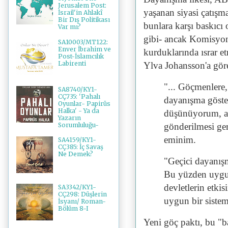
Jerusalem Post:
yaşanan siyasi çatışma
İsrail'in Ahlakî
Bir Dış Politikası
bunlara karşı baskıcı 
Var mı?
gibi- ancak Komisyon
SA10003/MT122:
Enver İbrahim ve
kurduklarında ısrar e
Post-İslamcılık
Labirenti
Ylva Johansson'a gör
"... Göçmenlere,
SA8740/KY1-
CÇ735: 'Pahalı
dayanışma göst
Oyunlar- Papirüs
Halka' - Ya da
düşünüyorum, a
Yazarın
Sorumluluğu-
gönderilmesi ge
eminim.
SA4159/KY1-
CÇ385: İç Savaş
Ne Demek?
"Geçici dayanışm
Bu yüzden uygun
devletlerin etkis
SA3342/KY1-
CÇ298: Düşlerin
uygun bir sistem
İsyanı/ Roman-
Bölüm 8-I
Yeni göç paktı, bu "ba