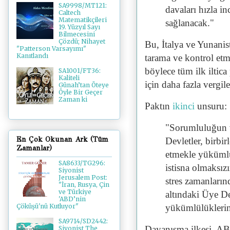
SA9998/MT121:
davaları hızla inc
Caltech
Matematikçileri
sağlanacak."
19. Yüzyıl Sayı
Bilmecesini
Çözdü; Nihayet
Bu, İtalya ve Yunanis
"Patterson Varsayımı"
Kanıtlandı
tarama ve kontrol et
böylece tüm ilk iltic
SA1001/FT36:
Kaliteli
için daha fazla vergil
Günah’tan Öteye
Öyle Bir Geçer
Zaman ki
Paktın
ikinci
unsuru:
"Sorumluluğun v
En Çok Okunan Ark (Tüm
Devletler, birbi
Zamanlar)
etmekle yükümlü
SA8633/TG296:
istisna olmaksız
Siyonist
Jerusalem Post:
stres zamanları
"İran, Rusya, Çin
ve Türkiye
altındaki Üye De
'ABD’nin
yükümlülüklerini
Çöküşü'nü Kutluyor"
SA9714/SD2442:
Dayanışma ilkesi, AB
Siyonist The