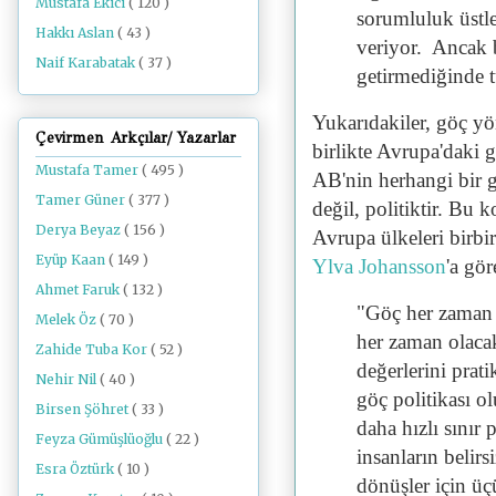
Mustafa Ekici
( 120 )
sorumluluk üstle
Hakkı Aslan
( 43 )
veriyor. Ancak b
Naif Karabatak
( 37 )
getirmediğinde 
Yukarıdakiler, göç yön
Çevirmen Arkçılar/ Yazarlar
birlikte Avrupa'daki
Mustafa Tamer
( 495 )
AB'nin herhangi bir g
Tamer Güner
( 377 )
değil, politiktir. B
Derya Beyaz
( 156 )
Avrupa ülkeleri birbir
Eyüp Kaan
( 149 )
Ylva Johansson
'a gör
Ahmet Faruk
( 132 )
"Göç her zaman 
Melek Öz
( 70 )
her zaman olaca
Zahide Tuba Kor
( 52 )
değerlerini prat
Nehir Nil
( 40 )
göç politikası ol
Birsen Şöhret
( 33 )
daha hızlı sınır
Feyza Gümüşlüoğlu
( 22 )
insanların belir
Esra Öztürk
( 10 )
dönüşler için üçü