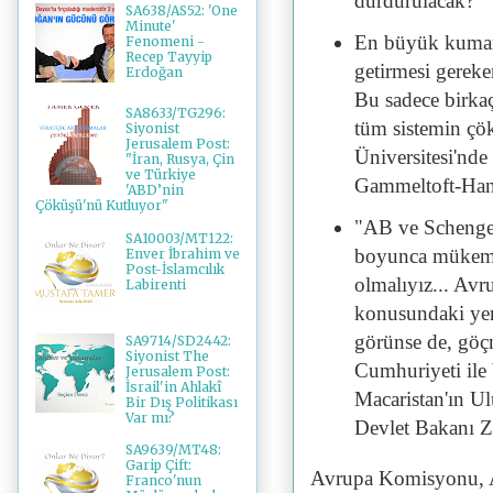
durdurulacak?
SA638/AS52: 'One
Minute'
En büyük kumar,
Fenomeni -
Recep Tayyip
getirmesi gereke
Erdoğan
Bu sadece birkaç
SA8633/TG296:
tüm sistemin çö
Siyonist
Jerusalem Post:
Üniversitesi'nd
"İran, Rusya, Çin
ve Türkiye
Gammeltoft-Han
'ABD’nin
Çöküşü'nü Kutluyor"
"AB ve Schengen 
SA10003/MT122:
boyunca mükemm
Enver İbrahim ve
Post-İslamcılık
olmalıyız... Av
Labirenti
konusundaki yeni
görünse de, göç
SA9714/SD2442:
Siyonist The
Cumhuriyeti ile 
Jerusalem Post:
İsrail'in Ahlakî
Macaristan'ın Ul
Bir Dış Politikası
Var mı?
Devlet Bakanı Z
SA9639/MT48:
Garip Çift:
Avrupa Komisyonu, A
Franco'nun