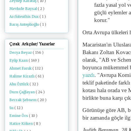
Zeynep Karataş
( 10 )
fazla yasal yol 
Mevlude Baysal
( 2 )
güçlü eylemler 
Architeuthis Dux
( 1 )
korur."
Barış Anteplioğlu
( 1 )
Orta Avrupa ülkeleri 
Macaristan'ın Uluslara
Çırak Arkçılar/ Yazarlar
Bakanı Zoltan Kovac
Derya Beyaz
( 156 )
olarak, "AB ve Scheng
Eyüp Kaan
( 149 )
boyunca mükemmel bi
Ahmet Faruk
( 132 )
yazdı
. "Avrupa Komi
Halime Kirazlı
( 61 )
teklif paketinde fark
Ahu Öztürk
( 32 )
kotası hala orada ve 
Duru Çağlayan
( 24 )
birlikte buna karşı çı
Berrak Şebnem
( 20 )
Su
( 12 )
Görünüşe göre AB, bu
Emine Örs
( 10 )
bir zamanda göçle ilg
Hatice Köken
( 8 )
Judith Bergman, 28 