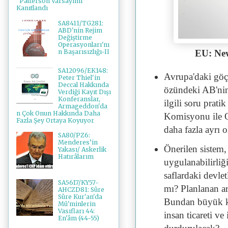
"Patterson Varsayımı"
Kanıtlandı
SA8411/TG281:
ABD'nin Rejim
Değiştirme
Operasyonları'nı
n Başarısızlığı-II
EU: Ne
SA12096/EK148:
Avrupa'daki göç
Peter Thiel'in
Deccal Hakkında
özündeki AB'nin
Verdiği Kayıt Dışı
Konferanslar,
ilgili soru prati
Armageddon'da
n Çok Onun Hakkında Daha
Komisyonu ile O
Fazla Şey Ortaya Koyuyor
daha fazla ayrı 
SA80/PZ6:
Menderes’in
Önerilen sistem,
Yakası/ Askerlik
Hatırâlarım
uygulanabilirliği
saflardaki devle
SA5617/KY57-
mı? Planlanan ar
AHCZD81: Sûre
Sûre Kur'an'da
Bundan büyük kâr
Mü'minlerin
Vasıfları 44:
insan ticareti ve
En'âm (44-55)