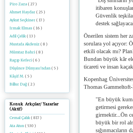
"Dış sınırların 
Piro Zaza
( 27 )
itibaren konuşla
Ahmet Haydar
( 25 )
Güvenlik teşkila
Aykut Seçkiner
( 17 )
destek sağlayaca
Irmak Elmas
( 16 )
Önerilen sistem her za
Adil Çelik
( 13 )
sorulara yol açıyor: 
Mustafa Akdeniz
( 8 )
etkili olacak mı? Plan
Mümtaz Bahri
( 8 )
Bundan büyük kâr elde
Ragıp Kefeci
( 6 )
ticareti ve insan kaça
Düşünce Dünyası'ndan
( 5 )
Kâşif M.
( 5 )
Kopenhag Üniversites
Billur Dağ
( 2 )
Thomas Gammeltoft
"En büyük kumar
Konuk Arkçılar/ Yazarlar
getirmesi gereke
(Aktif)
girmektir...Ön c
Cemal Çalık
( 817 )
büyük bir rol al
Ata Atun
( 530 )
sığınmacıların d