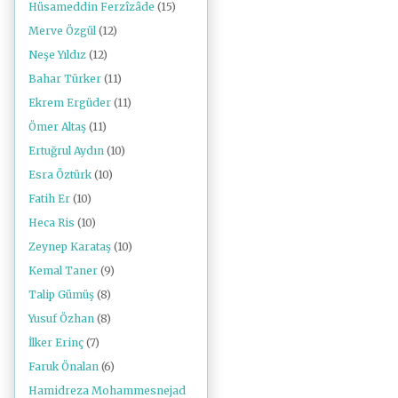
Hüsameddin Ferzîzâde
(15)
Merve Özgül
(12)
Neşe Yıldız
(12)
Bahar Türker
(11)
Ekrem Ergüder
(11)
Ömer Altaş
(11)
Ertuğrul Aydın
(10)
Esra Öztürk
(10)
Fatih Er
(10)
Heca Ris
(10)
Zeynep Karataş
(10)
Kemal Taner
(9)
Talip Gümüş
(8)
Yusuf Özhan
(8)
İlker Erinç
(7)
Faruk Önalan
(6)
Hamidreza Mohammesnejad