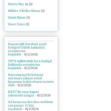
Merve Nur Ay
(1)
Nilüfer Dilrûba Yılmaz
(1)
Umut Elmas
(1)
Yaser Emre
(1)
Başsavcılık harekete geçti:
Ertuğrul Özkök hakkında
soruşturma
başlatıldı
- 8/2/2026
TİP'li milletvekili Sera Kadıgil
hakkında soruşturma
başlatıldı
- 8/2/2026
Bayrampaşa'da kavgayı
ayırmaya çalışan esnaf
kurşunun isabet etmesi sonucu
öldü
- 8/2/2026
KKTC'de sınır kapısı
yakınında yangın
- 8/2/2026
Yol kenarına devrilen otobüste
can pazarı: 15 kişi
yaralandı
- 8/2/2026