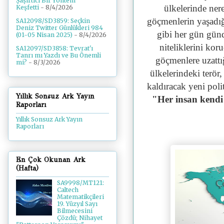
Şaşırtıcı Bir Yöntem
ülkelerinde ner
Keşfetti
- 8/4/2026
göçmenlerin yaşadığı
SA12098/SD3859: Seçkin
Deniz Twitter Günlükleri 984
gibi her gün gün
(01-05 Nisan 2025)
- 8/4/2026
niteliklerini ko
SA12097/SD3858: Tevrat'ı
Tanrı mı Yazdı ve Bu Önemli
göçmenlere uzattı
mi?
- 8/3/2026
ülkelerindeki terör,
kaldıracak yeni polit
Yıllık Sonsuz Ark Yayın
"Her insan kendi
Raporları
Yıllık Sonsuz Ark Yayın
Raporları
En Çok Okunan Ark
(Hafta)
SA9998/MT121:
Caltech
Matematikçileri
19. Yüzyıl Sayı
Bilmecesini
Çözdü; Nihayet