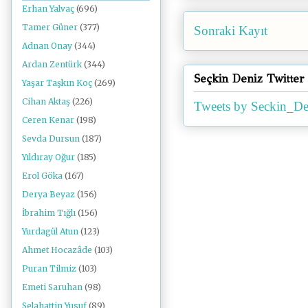
Erhan Yalvaç
(696)
Tamer Güner
(377)
Sonraki Kayıt
Adnan Onay
(344)
Ardan Zentürk
(344)
Seçkin Deniz Twitter
Yaşar Taşkın Koç
(269)
Cihan Aktaş
(226)
Tweets by Seckin_De
Ceren Kenar
(198)
Sevda Dursun
(187)
Yıldıray Oğur
(185)
Erol Göka
(167)
Derya Beyaz
(156)
İbrahim Tığlı
(156)
Yurdagül Atun
(123)
Ahmet Hocazâde
(103)
Puran Tilmiz
(103)
Emeti Saruhan
(98)
Selahattin Yusuf
(89)