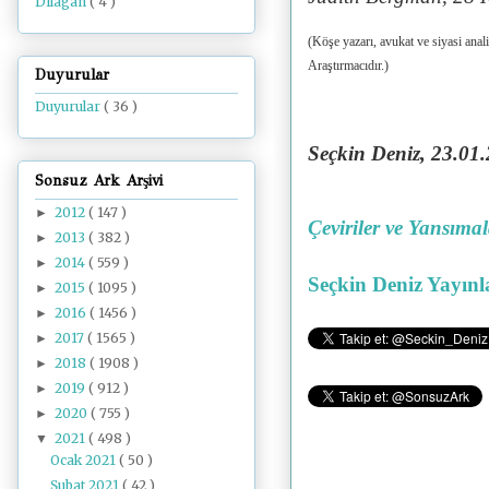
Dilâgâh
( 4 )
(Köşe yazarı, avukat ve siyasi ana
Araştırmacıdır.)
Duyurular
Duyurular
( 36 )
Seçkin Deniz, 23.01
.
Sonsuz Ark Arşivi
2012
( 147 )
►
Çeviriler ve Yansıma
2013
( 382 )
►
2014
( 559 )
►
Seçkin Deniz Yayınl
2015
( 1095 )
►
2016
( 1456 )
►
2017
( 1565 )
►
2018
( 1908 )
►
2019
( 912 )
►
2020
( 755 )
►
2021
( 498 )
▼
Ocak 2021
( 50 )
Şubat 2021
( 42 )