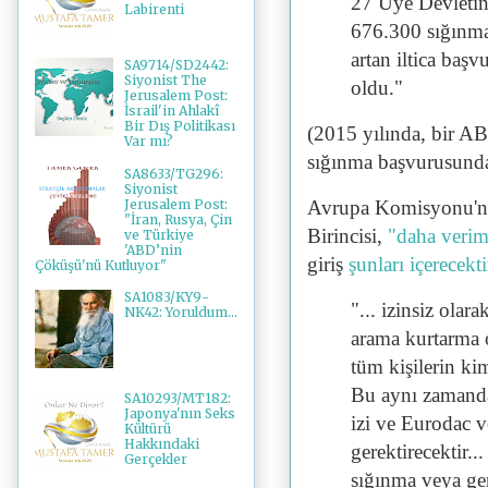
27 Üye Devletin
Labirenti
676.300 sığınmac
artan iltica başv
SA9714/SD2442:
Siyonist The
oldu."
Jerusalem Post:
İsrail'in Ahlakî
Bir Dış Politikası
(2015 yılında, bir AB
Var mı?
sığınma başvurusund
SA8633/TG296:
Siyonist
Jerusalem Post:
Avrupa Komisyonu'nun
"İran, Rusya, Çin
Birincisi,
"daha veriml
ve Türkiye
'ABD’nin
giriş
şunları içerecekti
Çöküşü'nü Kutluyor"
SA1083/KY9-
"... izinsiz olar
NK42: Yoruldum...
arama kurtarma 
tüm kişilerin kim
Bu aynı zamanda
SA10293/MT182:
Japonya'nın Seks
izi ve Eurodac v
Kültürü
Hakkındaki
gerektirecektir..
Gerçekler
sığınma veya geri