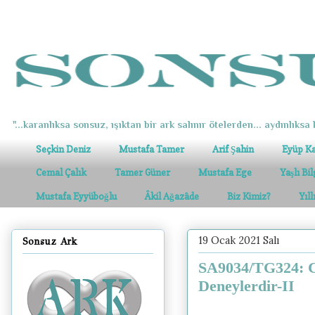
"...karanlıksa sonsuz, ışıktan bir ark salınır ötelerden... aydınlıksa k
Seçkin Deniz
Mustafa Tamer
Arif Şahin
Eyüp K
Cemal Çalık
Tamer Güner
Mustafa Ege
Yaşlı Bi
Mustafa Eyyüboğlu
Âkil Ağazâde
Biz Kimiz?
Yıl
19 Ocak 2021 Salı
Sonsuz Ark
SA9034/TG324: Co
Deneylerdir-II