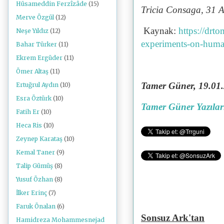
Hüsameddin Ferzîzâde
(15)
Tricia Consaga, 31 A
Merve Özgül
(12)
Kaynak:
https://drt
Neşe Yıldız
(12)
experiments-on-huma
Bahar Türker
(11)
Ekrem Ergüder
(11)
Ömer Altaş
(11)
Tamer Güner, 19.01.2
Ertuğrul Aydın
(10)
Esra Öztürk
(10)
Tamer Güner Yazılar
Fatih Er
(10)
Heca Ris
(10)
Zeynep Karataş
(10)
Kemal Taner
(9)
Talip Gümüş
(8)
Yusuf Özhan
(8)
İlker Erinç
(7)
Faruk Önalan
(6)
Sonsuz Ark'tan
Hamidreza Mohammesnejad