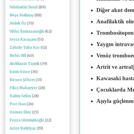
Selahattin Yusuf
(89)
Diğer akut demi
Neşe Kutlutaş
(88)
Anafilaktik ol
Melek Öz
(70)
Yıldız Ramazanoğlu
(62)
Trombositopen
Serra Karaçam
(53)
Yaygın intrava
Zahide Tuba Kor
(52)
Venöz trombo
Nehir Nil
(40)
Abdülaziz Tantik
(39)
Artrit ve artral
Emin Emre
(36)
Kawasaki hasta
Birsen Şöhret
(33)
Fikri Muhayyer
(28)
Çocuklarda Mu
Halim Selim
(28)
Aşıyla güçlenmi
Peri Han
(26)
Osman Ekiz
(25)
Feyza Gümüşlüoğlu
(22)
Azize Bahtiyar
(19)