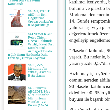
"Patterson Varsayımı"
katılımcı içeriyordu
Kanıtlandı
bölümü ve plasebo bö
SA8411/TG281:
Moderna, denemenin "
ABD'nin Rejim
Değiştirme
14. Günde semptomlar
Operasyonları'nı
n Başarısızlığı-II
yalnızca aşı veya pl
değerlendirmek üzere t
SA12096/EK148:
Peter Thiel'in
engelleyip engellemed
Deccal Hakkında
Verdiği Kayıt Dışı
Konferanslar,
"Plasebo" kolunda, 9
Armageddon'da
n Çok Onun Hakkında Daha
yaşadı. Bu nedenle, b
Fazla Şey Ortaya Koyuyor
yararı yüzde 0,57'dir 
SA80/PZ6:
Menderes’in
Yakası/ Askerlik
Hızlı onay için yüzde 
Hatırâlarım
oranını nereden aldıla
90 plasebo katılımcısı
SA5617/KY57-
AHCZD81: Sûre
eklediler. 90, 95'in y
Sûre Kur'an'da
büyüsü ile başarılı b
Mü'minlerin
Vasıfları 44:
En'âm (44-55)
Pfizer'in etkinlik or