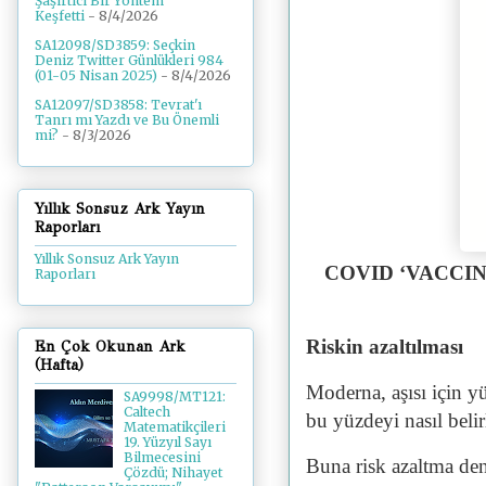
Şaşırtıcı Bir Yöntem
Keşfetti
- 8/4/2026
SA12098/SD3859: Seçkin
Deniz Twitter Günlükleri 984
(01-05 Nisan 2025)
- 8/4/2026
SA12097/SD3858: Tevrat'ı
Tanrı mı Yazdı ve Bu Önemli
mi?
- 8/3/2026
Yıllık Sonsuz Ark Yayın
Raporları
Yıllık Sonsuz Ark Yayın
COVID ‘VACCI
Raporları
Riskin azaltılması
En Çok Okunan Ark
(Hafta)
Moderna, aşısı için yü
SA9998/MT121:
Caltech
bu yüzdeyi nasıl belir
Matematikçileri
19. Yüzyıl Sayı
Bilmecesini
Buna risk azaltma de
Çözdü; Nihayet