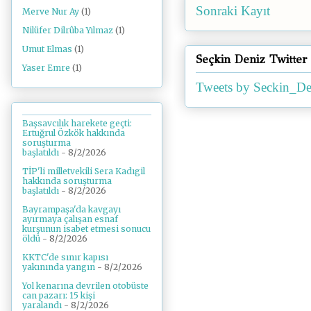
Sonraki Kayıt
Merve Nur Ay
(1)
Nilüfer Dilrûba Yılmaz
(1)
Umut Elmas
(1)
Seçkin Deniz Twitter
Yaser Emre
(1)
Tweets by Seckin_De
Başsavcılık harekete geçti:
Ertuğrul Özkök hakkında
soruşturma
başlatıldı
- 8/2/2026
TİP'li milletvekili Sera Kadıgil
hakkında soruşturma
başlatıldı
- 8/2/2026
Bayrampaşa'da kavgayı
ayırmaya çalışan esnaf
kurşunun isabet etmesi sonucu
öldü
- 8/2/2026
KKTC'de sınır kapısı
yakınında yangın
- 8/2/2026
Yol kenarına devrilen otobüste
can pazarı: 15 kişi
yaralandı
- 8/2/2026