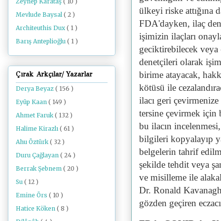
Zeynep Karataş
( 10 )
ülkeyi riske attığına 
Mevlude Baysal
( 2 )
FDA'dayken, ilaç dene
Architeuthis Dux
( 1 )
işimizin ilaçları onay
Barış Anteplioğlu
( 1 )
geciktirebilecek veya 
denetçileri olarak iş
birime atayacak, hakk
Çırak Arkçılar/ Yazarlar
kötüsü ile cezalandı
Derya Beyaz
( 156 )
ilacı geri çevirmenize
Eyüp Kaan
( 149 )
tersine çevirmek için 
Ahmet Faruk
( 132 )
bu ilacın incelenmesi,
Halime Kirazlı
( 61 )
bilgileri kopyalayıp ya
Ahu Öztürk
( 32 )
belgelerin tahrif edil
Duru Çağlayan
( 24 )
şekilde tehdit veya şa
Berrak Şebnem
( 20 )
ve misilleme ile alak
Su
( 12 )
Dr. Ronald Kavanagh,
Emine Örs
( 10 )
gözden geçiren eczacı
Hatice Köken
( 8 )