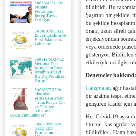
SA638/AS52: 'One
bildirildi. Bu rakamla
Minute'
Fenomeni -
Şaşırtıcı bir şekilde, 
Recep Tayyip
Erdoğan
bu şekilde hesaplanm
oranı, uzun süreli çal
SA10003/MT122:
Enver İbrahim ve
enjeksiyondan sonrak
Post-İslamcılık
Labirenti
veya önlemede plaseb
gösteriyor. Bildiril
SA9714/SD2442:
etkileriyle mi ilgisi o
Siyonist The
Jerusalem Post:
İsrail'in Ahlakî
Denemeler hakkınd
Bir Dış Politikası
Var mı?
Çalışmalar
, ağır hast
SA8633/TG296:
Siyonist
bir azalma tespit etm
Jerusalem Post:
"İran, Rusya, Çin
geliştiren kişiler için 
ve Türkiye
'ABD’nin
Çöküşü'nü Kutluyor"
Her Covid-19 aşısı de
titreme, kas ağrıları v
SA9639/MT48:
Garip Çift:
bildirdiler . Hatta bazı
Franco'nun