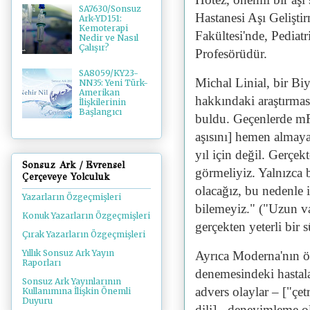
SA7630/Sonsuz
Hastanesi Aşı Gelişt
Ark-YD151:
Kemoterapi
Fakültesi'nde, Pediat
Nedir ve Nasıl
Çalışır?
Profesörüdür.
SA8059/KY23-
Michal Linial, bir B
NN35: Yeni Türk-
Amerikan
hakkındaki araştırmas
İlişkilerinin
Başlangıcı
buldu. Geçenlerde 
aşısını] hemen alma
yıl için değil. Gerçe
Sonsuz Ark / Evrensel
görmeliyiz. Yalnızca b
Çerçeveye Yolculuk
olacağız, bu nedenle i
Yazarların Özgeçmişleri
bilemeyiz." ("Uzun va
Konuk Yazarların Özgeçmişleri
gerçekten yeterli bir 
Çırak Yazarların Özgeçmişleri
Yıllık Sonsuz Ark Yayın
Ayrıca Moderna'nın 
Raporları
denemesindeki hastala
Sonsuz Ark Yayınlarının
advers olaylar – ["çetr
Kullanımına İlişkin Önemli
Duyuru
dili] - deneyimleme o