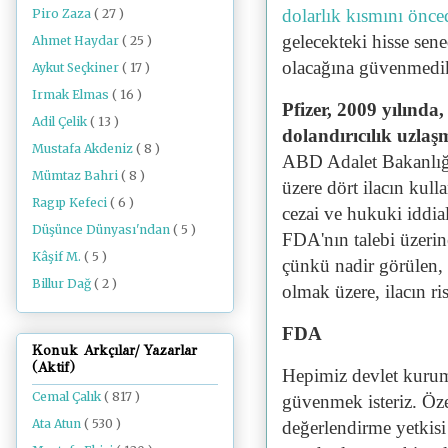
dolarlık kısmını önced
Piro Zaza
( 27 )
gelecekteki hisse sen
Ahmet Haydar
( 25 )
olacağına güvenmedikle
Aykut Seçkiner
( 17 )
Irmak Elmas
( 16 )
Pfizer, 2009 yılında
Adil Çelik
( 13 )
dolandırıcılık uzla
Mustafa Akdeniz
( 8 )
ABD Adalet Bakanlığı’
Mümtaz Bahri
( 8 )
üzere dört ilacın kull
Ragıp Kefeci
( 6 )
cezai ve hukuki iddia
Düşünce Dünyası'ndan
( 5 )
FDA'nın talebi üzerin
Kâşif M.
( 5 )
çünkü nadir görülen, 
Billur Dağ
( 2 )
olmak üzere, ilacın ri
FDA
Konuk Arkçılar/ Yazarlar
(Aktif)
Hepimiz devlet kuruml
Cemal Çalık
( 817 )
güvenmek isteriz. Öze
Ata Atun
( 530 )
değerlendirme yetkis