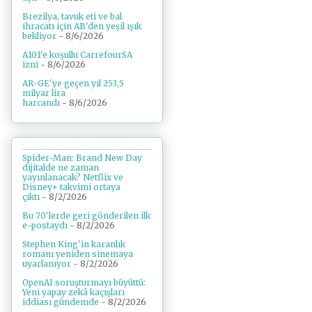
Brezilya, tavuk eti ve bal
ihracatı için AB'den yeşil ışık
bekliyor
- 8/6/2026
A101'e koşullu CarrefourSA
izni
- 8/6/2026
AR-GE'ye geçen yıl 253,5
milyar lira
harcandı
- 8/6/2026
Spider-Man: Brand New Day
dijitalde ne zaman
yayınlanacak? Netflix ve
Disney+ takvimi ortaya
çıktı
- 8/2/2026
Bu 70'lerde geri gönderilen ilk
e-postaydı
- 8/2/2026
Stephen King'in karanlık
romanı yeniden sinemaya
uyarlanıyor
- 8/2/2026
OpenAI soruşturmayı büyüttü:
Yeni yapay zekâ kaçışları
iddiası gündemde
- 8/2/2026