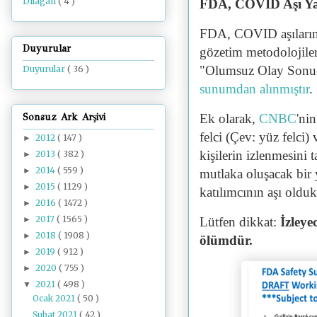
Dilâgâh
( 4 )
FDA, COVID Aşı Yar
FDA, COVID aşılarınd
Duyurular
gözetim metodolojiler
"Olumsuz Olay Sonuçl
Duyurular
( 36 )
sunumdan alınmıştır
.
Sonsuz Ark Arşivi
Ek olarak,
CNBC
'nin
felci (Çev: yüz felci)
2012
( 147 )
►
kişilerin izlenmesini 
2013
( 382 )
►
2014
( 559 )
►
mutlaka oluşacak bir 
2015
( 1129 )
►
katılımcının aşı oldu
2016
( 1472 )
►
2017
( 1565 )
►
Lütfen dikkat:
İzleye
2018
( 1908 )
►
ölümdür.
2019
( 912 )
►
2020
( 755 )
►
2021
( 498 )
▼
Ocak 2021
( 50 )
Şubat 2021
( 42 )