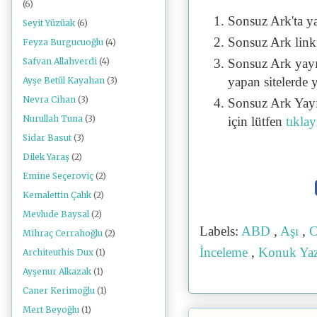
(6)
Sonsuz Ark'ta y
Seyit Yüzüak
(6)
Sonsuz Ark linki 
Feyza Burgucuoğlu
(4)
Sonsuz Ark yayı
Safvan Allahverdi
(4)
yapan sitelerde 
Ayşe Betül Kayahan
(3)
Nevra Cihan
(3)
Sonsuz Ark Yayı
Nurullah Tuna
(3)
için lütfen
tıklay
Sidar Basut
(3)
Dilek Yaraş
(2)
Emine Seçeroviç
(2)
Kemalettin Çalık
(2)
Mevlude Baysal
(2)
Labels:
ABD
,
Aşı
,
C
Mihraç Cerrahoğlu
(2)
İnceleme
,
Konuk Ya
Architeuthis Dux
(1)
Ayşenur Alkazak
(1)
Caner Kerimoğlu
(1)
Mert Beyoğlu
(1)