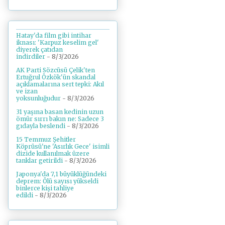
Hatay'da film gibi intihar
iknası: 'Karpuz keselim gel'
diyerek çatıdan
indirdiler
- 8/3/2026
AK Parti Sözcüsü Çelik'ten
Ertuğrul Özkök'ün skandal
açıklamalarına sert tepki: Akıl
ve izan
yoksunluğudur
- 8/3/2026
31 yaşına basan kedinin uzun
ömür sırrı bakın ne: Sadece 3
gıdayla beslendi
- 8/3/2026
15 Temmuz Şehitler
Köprüsü'ne 'Asırlık Gece' isimli
dizide kullanılmak üzere
tanklar getirildi
- 8/3/2026
Japonya'da 7,1 büyüklüğündeki
deprem: Ölü sayısı yükseldi
binlerce kişi tahliye
edildi
- 8/3/2026