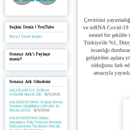
Çevirisini yayınladı
ve
mRNA Covid-19 aşı
Seçkin Deniz | YouTube
nesnel bir şekilde 
Mıra | Öznel Şeyler
Türkiye'de %1, Dün
insanlığı durdura
Sonsuz Ark'ı Paylaşır
geliştirilen aşılara
mısın?
olduğunu fark ede
amacıyla yayınla
Sonsuz Ark Gündemi
SA12101/AF132: Trilyon
Dolarlık Alarm Zili
- 8/5/2026
SA12100/SD3860: Seçkin Deniz
Twitter Günlükleri 985 (06-10
Nisan 2025)
- 8/5/2026
SA12099/MT495: Bilim
insanları, Felç Sonrası Beynin
İyileşmesine Yardımcı Olacak