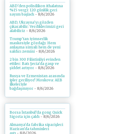
ABD'den polisilikon ithalatına
%15 vergi: 120 günlük geri
sayım başladı
- 8/6/2026
ABD, Ukrayna'yı gözden
çıkarabilir: Verdiklerimizi geri
alabiliriz
- 8/6/2026
Trump'tan iyimserlik
maskesiyle gözdağı: Hem
anlaşma sinyali hem de yeni
saldırı zemini
- 8/6/2026
2 bin 300 Filistinliyi evinden
ettiler: Batı Şeria'da gasp ve
şiddet artıyor
- 8/6/2026
Rusya ve Ermenistan arasında
ipler geriliyor! Moskova: AEB
ilkeleriyle
bağdaşmıyor
- 8/6/2026
Borsa İstanbul’da gong Quick
Sigorta için çaldı
- 8/6/2026
Almanya'da fabrika siparişleri
Haziran'da tahminleri
aştı
- 8/6/2026