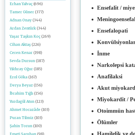
Erhan Yalvaç
(696)
Ensefalit / miye
Tamer Güner
(377)
Meningoensefali
Adnan Onay
(344)
Ardan Zentürk
(344)
Ensefalopati
Yaşar Taşkın Koç
(269)
Konvülsiyonlar 
Cihan Aktaş
(226)
İnme
Ceren Kenar
(198)
Sevda Dursun
(187)
Narkolepsi kat
Yıldıray Oğur
(185)
Anafilaksi
Erol Göka
(167)
Derya Beyaz
(156)
Akut miyokard
İbrahim Tığlı
(156)
Miyokardit / Pe
Yurdagül Atun
(123)
Ahmet Hocazâde
(103)
Otoimmün hast
Puran Tilmiz
(103)
Ölümler
Şahin Torun
(100)
Hamilelik ve do
Emeti Saruhan
(98)