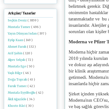
belirtmek gerekir. Diğe
otoimmün hastalıklar 
Arkçılar/ Yazarlar
taranmaktadır ve bu a
Seçkin Deniz
( 3859 )
insanlarıdır. Alerjile
Mustafa Tamer
( 496 )
sorunları olan kişiler 
Yayın Dünyası'ndan
( 197 )
Eyüp Kaan
( 149 )
Moderna ve Pfizer T
Ahmet Faruk
( 132 )
Moderna hiçbir zaman 
Arif Şahin
( 120 )
2010 yılında kurulan 
Alper Selçuk
( 72 )
ve dokuz aşı adayınd
Mustafa Ege
( 50 )
bir klinik araştırman
Yaşlı Bilge
( 46 )
getirmedi. Moderna'nı
Doğa Toprak
( 45 )
insanlarda hiçbir zam
Faruk Tamer
( 42 )
Mustafa Eyyüboğlu
( 42 )
Şirket içinden yüksek 
Âkil Ağazâde
( 34 )
Moderna'nın CEO'su, 
Khorto Bâri
( 30 )
ve baş sağlık görevlis