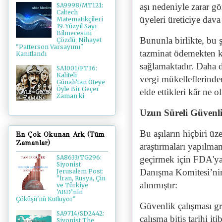
aşı nedeniyle zarar gö
SA9998/MT121:
Caltech
üyeleri üreticiye dava
Matematikçileri
19. Yüzyıl Sayı
Bilmecesini
Bununla birlikte, bu ş
Çözdü; Nihayet
"Patterson Varsayımı"
tazminat ödemekten k
Kanıtlandı
sağlamaktadır. Daha da
SA1001/FT36:
Kaliteli
vergi mükelleflerinde
Günah’tan Öteye
Öyle Bir Geçer
elde ettikleri kâr ne 
Zaman ki
Uzun Süreli Güvenl
Bu aşıların hiçbiri üz
En Çok Okunan Ark (Tüm
Zamanlar)
araştırmaları yapılmam
SA8633/TG296:
geçirmek için FDA'ya 
Siyonist
Danışma Komitesi’nin 
Jerusalem Post:
"İran, Rusya, Çin
alınmıştır:
ve Türkiye
'ABD’nin
Çöküşü'nü Kutluyor"
Güvenlik çalışması g
SA9714/SD2442:
çalışma bitiş tarihi it
Siyonist The