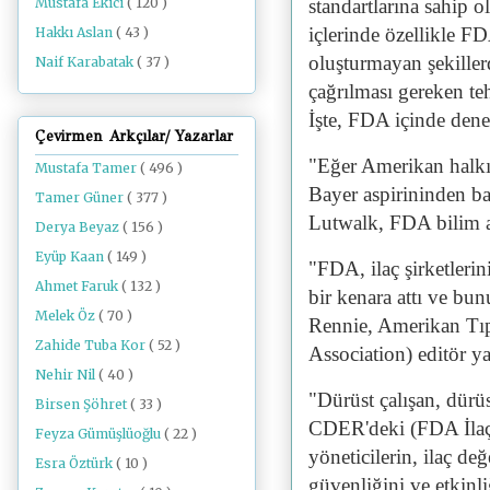
standartlarına sahip 
Mustafa Ekici
( 120 )
içlerinde özellikle 
Hakkı Aslan
( 43 )
oluşturmayan şekillerd
Naif Karabatak
( 37 )
çağrılması gereken tehl
İşte, FDA içinde deney
Çevirmen Arkçılar/ Yazarlar
"Eğer Amerikan halkı 
Mustafa Tamer
( 496 )
Bayer aspirininden baş
Tamer Güner
( 377 )
Lutwalk, FDA bilim 
Derya Beyaz
( 156 )
Eyüp Kaan
( 149 )
"FDA, ilaç şirketlerin
Ahmet Faruk
( 132 )
bir kenara attı ve b
Melek Öz
( 70 )
Rennie, Amerikan Tıp
Zahide Tuba Kor
( 52 )
Association) editör y
Nehir Nil
( 40 )
"Dürüst çalışan, dürü
Birsen Şöhret
( 33 )
CDER'deki (FDA İlaç
Feyza Gümüşlüoğlu
( 22 )
yöneticilerin, ilaç d
Esra Öztürk
( 10 )
güvenliğini ve etkin