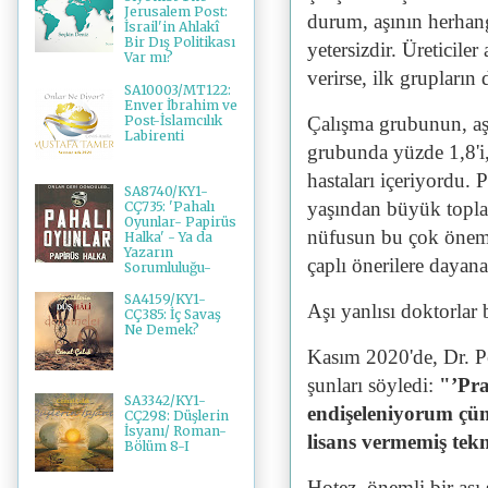
Jerusalem Post:
durum, aşının herhang
İsrail'in Ahlakî
Bir Dış Politikası
yetersizdir. Üreticile
Var mı?
verirse, ilk grupların
SA10003/MT122:
Enver İbrahim ve
Post-İslamcılık
Çalışma grubunun, aşı
Labirenti
grubunda yüzde 1,8'i,
hastaları içeriyordu. 
SA8740/KY1-
yaşından büyük toplam
CÇ735: 'Pahalı
Oyunlar- Papirüs
nüfusun bu çok öneml
Halka' - Ya da
Yazarın
çaplı önerilere dayana
Sorumluluğu-
SA4159/KY1-
Aşı yanlısı doktorlar b
CÇ385: İç Savaş
Ne Demek?
Kasım 2020'de, Dr. P
şunları söyledi:
"’Pra
SA3342/KY1-
endişeleniyorum çü
CÇ298: Düşlerin
İsyanı/ Roman-
lisans vermemiş tekn
Bölüm 8-I
Hotez, önemli bir aş