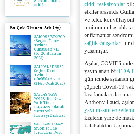
Müslümanlarla
ciddi reaksiyonlar
bil
İttifakı
etkiler arasında Guill
ve felci, konvülsiyonl
otoimmün hastalık, ar
En Çok Okunan Ark (Ay)
enflamatuar sendrom
SA10082/SD2700
: Seçkin Deniz
sağlık çalışanları
bir d
Twitter
Günlükleri 711
yaşamıştır.
(16-20 Haziran
2021)
Aşılar, COVID'i önlem
SA12031/SD3822:
yayınlanan bir
FDA Pf
Seçkin Deniz
Twitter
gün içinde aşılanan g
Günlükleri 970
(21-25 Ocak 2025)
şüpheli Covid-19 vak
kısıtlamaları da sona 
SA3248/KY33-
YO118: Bir New
Anthony Fauci, aşılar
York Times
Başyazısı Olarak
yayılmasını engellem
Yurtta Sulh
Konseyi Bildirisi
kişilerin yine de mas
SA9714/SD2442:
kalabalıktan kaçınmas
Siyonist The
Jerusalem Post: