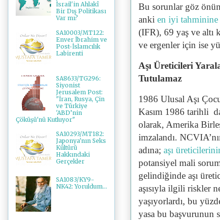
İsrail'in Ahlakî
Bu sorunlar göz önüne
Bir Dış Politikası
anki
en iyi tahminine
Var mı?
(IFR), 69 yaş ve altı 
SA10003/MT122:
Enver İbrahim ve
ve ergenler için ise y
Post-İslamcılık
Labirenti
Aşı Üreticileri Ya
Tutulamaz
SA8633/TG296:
Siyonist
Jerusalem Post:
1986 Ulusal Aşı Çoc
"İran, Rusya, Çin
ve Türkiye
Kasım 1986 tarihli da
'ABD’nin
Çöküşü'nü Kutluyor"
olarak, Amerika Birle
SA10293/MT182:
imzalandı. NCVIA’nın 
Japonya'nın Seks
Kültürü
adına;
aşı üreticilerini
Hakkındaki
potansiyel mali soru
Gerçekler
gelindiğinde aşı üreti
SA1083/KY9-
NK42: Yoruldum...
aşısıyla ilgili riskle
yaşıyorlardı, bu yüz
yasa bu başvurunun so