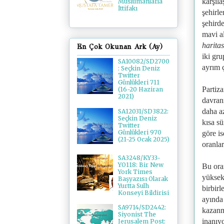
karşıla
Müslümanlarla
İttifakı
şehirl
şehird
mavi a
haritas
En Çok Okunan Ark (Ay)
iki gru
SA10082/SD2700
ayrım 
: Seçkin Deniz
Twitter
Günlükleri 711
Partiza
(16-20 Haziran
2021)
davran
daha az
SA12031/SD3822:
Seçkin Deniz
kısa s
Twitter
Günlükleri 970
göre i
(21-25 Ocak 2025)
oranla
SA3248/KY33-
YO118: Bir New
Bu oran
York Times
yüksek
Başyazısı Olarak
Yurtta Sulh
birbir
Konseyi Bildirisi
ayında 
SA9714/SD2442:
kazanm
Siyonist The
inanıy
Jerusalem Post: