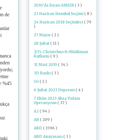
2030'da İsyan-SMEIR
( 3 )
e
23 Haziran İstanbul Seçimi
( 8 )
em de
24 Haziran 2018 Seçimleri
( 79
)
anlar
27 Mayıs
( 2 )
i
28 Şubat
( 11 )
3/15-Christchurch Müslüman
şmanca
Katliamı
( 9 )
inden
31 Mart 2019
( 34 )
üyordu;
3D Baskı
( 3 )
etine
5G
( 2 )
se %45
6 Şubat 2023 Depremi
( 4 )
7 Ekim 2023 Aksa Tufanı
Operasyonu
( 37 )
dukça
A.I
( 94 )
muz
AB
( 209 )
ABD
( 1596 )
ABD Anayasası
( 3 )
taki