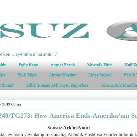
erden... aydınlıksa karanlık..."
ahin
Eyüp Kaan
Ahmet Faruk
Mustafa Ekici
Naif K
Ege
Yaşlı Bilge
Ahmet Haydar
Alper Selçuk
Faruk 
z Kimiz?
Yıllık Sonsuz Ark Yayın Raporları
Sonsuz Ark Manife
ık 2019 Cuma
40/TG273: How America Ends-Amerika’nın S
Sonsuz Ark'ın Notu:
a çevirisini yayınladığımız analiz,
Atlantik Enstitüsü Fikirler bölümü 