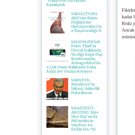
"Patterson Varsayımı"
Kanıtlandı
Fikirle
SA8411/TG281:
kadar h
ABD'nin Rejim
Değiştirme
Riski 
Operasyonları'nı
Ancak 
n Başarısızlığı-II
sonrası
SA12096/EK148:
Peter Thiel'in
Deccal Hakkında
Verdiği Kayıt Dışı
Konferanslar,
Armageddon'da
n Çok Onun Hakkında Daha
Fazla Şey Ortaya Koyuyor
SA80/PZ6:
Menderes’in
Yakası/ Askerlik
Hatırâlarım
SA5617/KY57-
AHCZD81: Sûre
Sûre Kur'an'da
Mü'minlerin
Vasıfları 44:
En'âm (44-55)