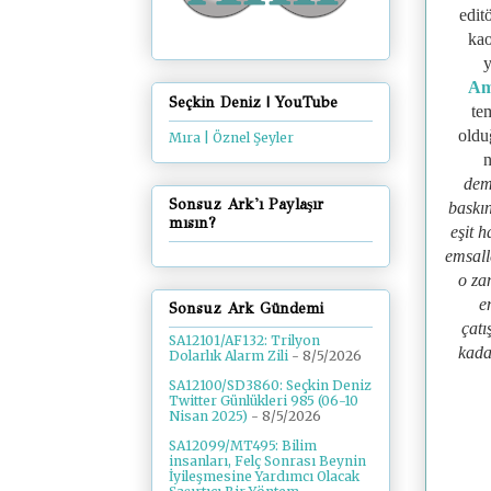
edit
kao
y
Am
Seçkin Deniz | YouTube
te
oldu
Mıra | Öznel Şeyler
n
dem
Sonsuz Ark'ı Paylaşır
baskın
mısın?
eşit h
emsall
o za
e
Sonsuz Ark Gündemi
çatı
SA12101/AF132: Trilyon
kada
Dolarlık Alarm Zili
- 8/5/2026
SA12100/SD3860: Seçkin Deniz
Twitter Günlükleri 985 (06-10
Nisan 2025)
- 8/5/2026
SA12099/MT495: Bilim
insanları, Felç Sonrası Beynin
İyileşmesine Yardımcı Olacak