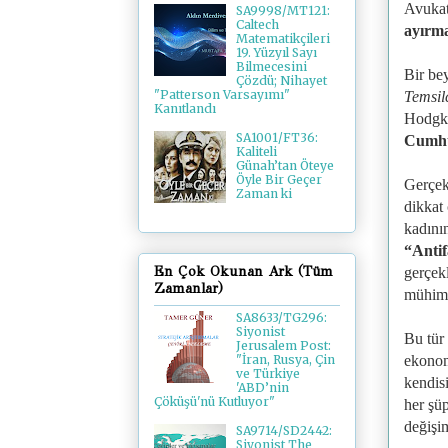
Avukat
SA9998/MT121:
Caltech
ayırm
Matematikçileri
19. Yüzyıl Sayı
Bilmecesini
Bir be
Çözdü; Nihayet
"Patterson Varsayımı"
Temsil
Kanıtlandı
Hodgk
SA1001/FT36:
Cumhur
Kaliteli
Günah’tan Öteye
Öyle Bir Geçer
Gerçekl
Zaman ki
dikkat 
kadını
“Anti
En Çok Okunan Ark (Tüm
gerçekl
Zamanlar)
mühimm
SA8633/TG296:
Siyonist
Bu tür
Jerusalem Post:
ekonom
"İran, Rusya, Çin
ve Türkiye
kendis
'ABD’nin
Çöküşü'nü Kutluyor"
her şü
değişim
SA9714/SD2442:
Siyonist The