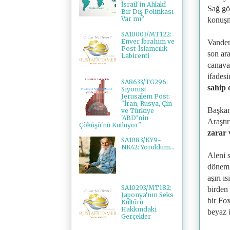
İsrail'in Ahlakî
Sağ gö
Bir Dış Politikası
Var mı?
konuşm
SA10003/MT122:
Enver İbrahim ve
Vanderb
Post-İslamcılık
son ar
Labirenti
canava
ifades
SA8633/TG296:
sahip 
Siyonist
Jerusalem Post:
"İran, Rusya, Çin
Başkan,
ve Türkiye
'ABD’nin
Araştır
Çöküşü'nü Kutluyor"
zarar 
SA1083/KY9-
NK42: Yoruldum...
Aleni s
döneml
aşırı ı
SA10293/MT182:
birden
Japonya'nın Seks
bir Fo
Kültürü
Hakkındaki
beyaz 
Gerçekler