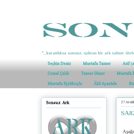
"...karanlıksa sonsuz, ışıktan bir ark salınır ötel
Seçkin Deniz
Mustafa Tamer
Arif Ş
Cemal Çalık
Tamer Güner
Mustafa 
Mustafa Eyyüboğlu
Âkil Ağazâde
Bi
27 Aral
Sonsuz Ark
SA82
Aşağıd