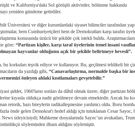
rüşlü ve Kaliforniya'daki Sol görüşlü aktivistler, bölünme hakkında
ayı yeniden gündeme getirdiler.
ilt Üniversitesi ve diğer kurumlardaki siyaset bilimciler tarafından yap
aştırmalar, hem Cumhuriyetçileri hem de Demokratları karşı tarafın üyele
rlaştırma konusunda üzücü bir şekilde çok istekli buldu. Araştırmacıları
ine göre:
“Partizan kişiler, karşı taraf üyelerinin temel insani vasıfla
olmayan hayvanlar olduğunu açık bir şekilde belirtmeye hevesli”.
 bu korkuları teşvik ediyor ve kullanıyor. Bu, geçilmesi tehlikeli bir çiz
macıların da yazdığı gibi,
“Canavarlaştırma, normalde başka bir in
vermemizi önleyen ahlaki kısıtlamaları gevşetebilir.”
iyasi şiddet, 1960'ların sonları da dâhil olmak üzere, diğer partizan bö
erine kıyasla oldukça nadir görülmeye devam etmektedir. Ancak bu k
sınan retorik, bazı bireylerin radikalleşmesine yardımcı oldu. Boru bomba
 fazla önde gelen Demokrat'ı hedef aldığı için tutuklanan Cesar Sayoc, 
x News izleyicisiydi; Mahkeme dosyalarında Sayoc’un avukatları, Trum
üstünlükçü söyleminden ilham aldığını söylemiştir.