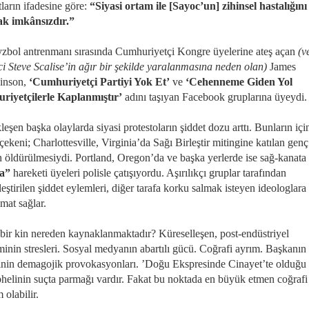
ların ifadesine göre:
“Siyasi ortam ile [Sayoc’un] zihinsel hastalığını
ak imkânsızdır.”
yzbol antrenmanı sırasında Cumhuriyetçi Kongre üyelerine ateş açan
(v
ci Steve Scalise’in ağır bir şekilde yaralanmasına neden olan)
James
inson,
‘Cumhuriyetçi Partiyi Yok Et’
ve
‘Cehenneme Giden Yol
iyetçilerle Kaplanmıştır’
adını taşıyan Facebook gruplarına üyeydi
eşen başka olaylarda siyasi protestoların şiddet dozu arttı. Bunların iç
çekeni; Charlottesville, Virginia’da Sağı Birleştir mitingine katılan genç
n öldürülmesiydi. Portland, Oregon’da ve başka yerlerde ise sağ-kanata 
fa”
hareketi üyeleri polisle çatışıyordu. Aşırılıkçı gruplar tarafından
eştirilen şiddet eylemleri, diğer tarafa korku salmak isteyen ideologlara
at sağlar.
 bir kin nereden kaynaklanmaktadır? Küreselleşen, post-endüstriyel
inin stresleri. Sosyal medyanın abartılı gücü. Coğrafi ayrım. Başkanın
inin demagojik provokasyonları. ’Doğu Ekspresinde Cinayet’te olduğu 
phelinin suçta parmağı vardır. Fakat bu noktada en büyük etmen coğrafi
 olabilir.