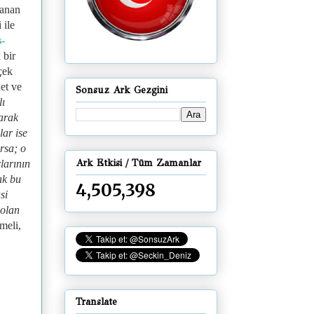
şanan
 ile
-
 bir
çek
et ve
Sonsuz Ark Gezgini
lı
arak
lar ise
arsa; o
Ark Etkisi / Tüm Zamanlar
larının
ak bu
4,505,398
si
 olan
meli,
Translate