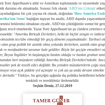
örü
Yoni Appelbaum'
a aittir ve Amerikan toplumunda ve siyasetinde ya
tik durumu ele almaktadır. Sonsuz Ark olarak
'ABD'nin Çöküşü'
etiketi
ayınladığımız bir çok yayına ek olarak, doğrudan
'How America Ends
erika’nın Sonu'
başlığını taşıyan bu analiz, ABD dışında yaşayanların
mennisi beklentisi olmaktan ziyade, ABD'nin çöktüğünün somut bir ger
ğunu tescil etmektedir. Yazar
Yoni Appelbaum'
un şu cümlesi yeterince n
esneldir:
"Amerika Birleşik Devletleri, belki de hiçbir zengin ve istikrar
okrasinin tecrübe etmediği bir geçiş dönemi yaşamaktadır: Tarihsel ol
 olan grup politik bir azınlık olma yolunda ilerlerken, azınlık olan grup
ak ve menfaatlerini savunur hale geldiler. Böyle bir geçişin emsalleri v
er, Beyaz İngilizler’in başlangıçta baskın olduğu ve baskın grubun sınır
mandan beri müzakere edildiği Amerika Birleşik Devletleri'ndedir. Anc
msaller pek de teselli edici değildir. Bu yeniden müzakerelerin çoğu siya
şmaya veya açık şiddete yol açmıştır ve çok azı şu anda devam etmekte
r derindir."
Türkiye, bu gerçeğin ışığında dış politika hedeflerini belirle
temkinli ve tereddütsüz ilerlemelidir.
Seçkin Deniz, 27.12.2019