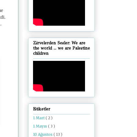
ne
di.
.
Zirvelerden Sesler: We are
the world ... we are Palestine
children
Etiketler
1 Mart
( 2 )
1 Mayıs
( 3 )
10 Ağustos
( 13 )