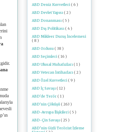
ABD Deniz Kuvvetleri
( 6 )
ABD Devlet Yapısı
( 2 )
ABD Donanması
( 5 )
ılan
ABD Dış Politikası
( 4 )
rini
ABD Nükleer Duruş İncelemesi
n
( 8 )
ra
ABD Ordusu
( 38 )
ABD Seçimleri
( 16 )
gidir.
ABD Ulusal Muhafızları
( 1 )
sana
ABD Veteran İntiharları
( 2 )
ABD Özel Kuvvetleri
( 9 )
ABD İç Savaşı
( 12 )
lünme
onuda
ABD'de Terör
( 1 )
larıyla
ABD'nin Çöküşü
( 263 )
hevesli
ABD-Avrupa İlişkileri
( 5 )
p’ın
ABD-Çin Savaşı
( 25 )
ABD’nin Gizli Terörist İzleme