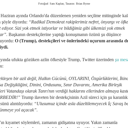
Fotoğraf: Sam Kaplan; Tasarım: Brian Byrne
Haziran ayında Orlando'da düzenlenen yeniden seçilme mitinginde kal
n şöyle diyordu:
“Radikal Demokrat rakiplerimiz nefret, önyargı ve öfke
 ediyor. Sizi yok etmek istiyorlar ve bildiğimiz gibi ülkemizi yok etmek
lar”.
Başkanın destekçilerine yaptığı konuşmanın özünü şu düşünce
ruyordu:
O (Trump), destekçileri ve önlerindeki uçurum arasında 
iydi.
yında ufukta gözüken azlin öfkesiyle Trump, Twitter üzerinden
şu mesa
du:
kleşen bir azil değil, Halkın Gücünü, OYLARINI, Özgürlüklerini, İkinc
a Değişikliğini, Dinini, Ordusunu, Sınır Duvarını, Amerika Birleşik
leri Vatandaşı olarak Tanrı'nın verdiği haklarını ellerinden almaya kas
ARBEDİR!”
Trump ilaveten bir destekçisinin Azil süreci için şu karanlık
sünü alıntılıyordu:
“Ulusumuz içinde asla düzeltilemeyecek İç Savaş b
lünmeye yol açacak”.
ın kıyamet söylemleri, zamanın gidişatına uyuyor. Yakın zamanla