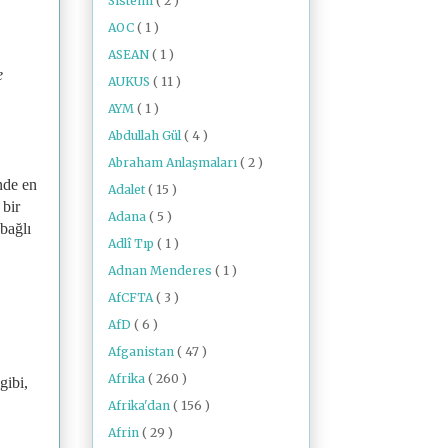
Sistemi
( 2 )
AOC
( 1 )
ASEAN
( 1 )
e
AUKUS
( 11 )
AYM
( 1 )
Abdullah Gül
( 4 )
.
Abraham Anlaşmaları
( 2 )
inde en
Adalet
( 15 )
 bir
Adana
( 5 )
bağlı
Adlî Tıp
( 1 )
Adnan Menderes
( 1 )
AfCFTA
( 3 )
AfD
( 6 )
Afganistan
( 47 )
Afrika
( 260 )
gibi,
Afrika'dan
( 156 )
Afrin
( 29 )