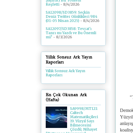
Şaşırtıcı Bir Yöntem
Keşfetti
- 8/4/2026
SA12098/SD3859: Seçkin
Deniz Twitter Günlükleri 984
(01-05 Nisan 2025)
- 8/4/2026
SA12097/SD3858: Tevrat'ı
Tanrı mı Yazdı ve Bu Önemli
mi?
- 8/3/2026
Yıllık Sonsuz Ark Yayın
Raporları
Yıllık Sonsuz Ark Yayın
Raporları
En Çok Okunan Ark
"
(Hafta)
SA9998/MT121:
Demokr
Caltech
Yüzyıl
Matematikçileri
19. Yüzyıl Sayı
anlayış
Bilmecesini
Çözdü; Nihayet
koalis