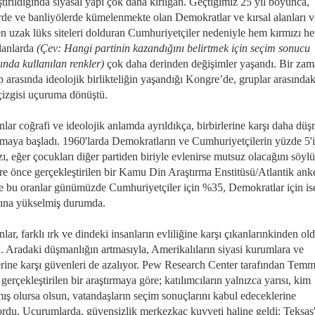
ştırıldığında siyasal yapı çok daha kırılgan. Geçtiğimiz 25 yıl boyunca,
erde ve banliyölerde kümelenmekte olan Demokratlar ve kırsal alanları v
en uzak lüks siteleri dolduran Cumhuriyetçiler nedeniyle hem kırmızı h
lanlarda
(Çev: Hangi partinin kazandığını belirtmek için seçim sonucu
ında kullanılan renkler)
çok daha derinden değişimler yaşandı. Bir zam
p arasında ideolojik birlikteliğin yaşandığı Kongre’de, gruplar arasındak
çizgisi uçuruma dönüştü.
nlar coğrafi ve ideolojik anlamda ayrıldıkça, birbirlerine karşı daha dü
maya başladı. 1960'larda Demokratların ve Cumhuriyetçilerin yüzde 5'
ı, eğer çocukları diğer partiden biriyle evlenirse mutsuz olacağını söyl
üre önce gerçekleştirilen bir Kamu Din Araştırma Enstitüsü/Atlantik ank
se bu oranlar günümüzde Cumhuriyetçiler için %35, Demokratlar için i
rına yükselmiş durumda.
lar, farklı ırk ve dindeki insanların evliliğine karşı çıkanlarınkinden ol
. Aradaki düşmanlığın artmasıyla, Amerikalıların siyasi kurumlara ve
lerine karşı güvenleri de azalıyor. Pew Research Center tarafından Tem
gerçekleştirilen bir araştırmaya göre; katılımcıların yalnızca yarısı, kim
ış olursa olsun, vatandaşların seçim sonuçlarını kabul edeceklerine
ordu. Uçurumlarda, güvensizlik merkezkaç kuvveti haline geldi: Teksas'