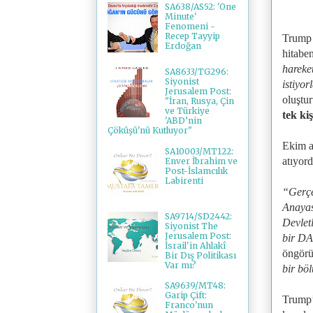
SA638/AS52: 'One
Minute'
Fenomeni -
Recep Tayyip
Trump 
Erdoğan
hitabe
hareket
SA8633/TG296:
Siyonist
istiyor
Jerusalem Post:
oluştu
"İran, Rusya, Çin
ve Türkiye
tek kiş
'ABD’nin
Çöküşü'nü Kutluyor"
Ekim a
SA10003/MT122:
atıyor
Enver İbrahim ve
Post-İslamcılık
Labirenti
“Gerçe
Anayas
SA9714/SD2442:
Devlet
Siyonist The
Jerusalem Post:
bir D
İsrail'in Ahlakî
öngörü
Bir Dış Politikası
Var mı?
bir bö
SA9639/MT48:
Garip Çift:
Trump’
Franco'nun