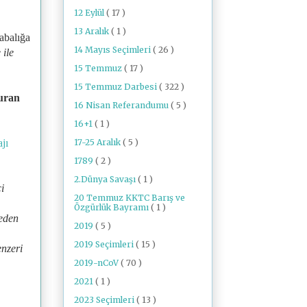
12 Eylül
( 17 )
13 Aralık
( 1 )
abalığa
14 Mayıs Seçimleri
( 26 )
 ile
15 Temmuz
( 17 )
15 Temmuz Darbesi
( 322 )
duran
16 Nisan Referandumu
( 5 )
16+1
( 1 )
17-25 Aralık
( 5 )
jı
1789
( 2 )
2.Dünya Savaşı
( 1 )
i
20 Temmuz KKTC Barış ve
Özgürlük Bayramı
( 1 )
teden
2019
( 5 )
2019 Seçimleri
( 15 )
enzeri
2019-nCoV
( 70 )
2021
( 1 )
2023 Seçimleri
( 13 )