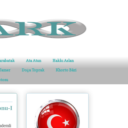
arabatak
Ata Atun
Hakkı Aslan
Tamer
Doğa Toprak
Khorto Bâri
stosu
onu-I
kıdemli