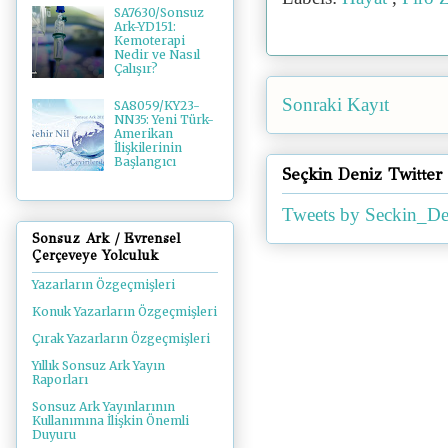
SA7630/Sonsuz
Ark-YD151:
Kemoterapi
Nedir ve Nasıl
Çalışır?
Sonraki Kayıt
SA8059/KY23-
NN35: Yeni Türk-
Amerikan
İlişkilerinin
Başlangıcı
Seçkin Deniz Twitter
Tweets by Seckin_De
Sonsuz Ark / Evrensel
Çerçeveye Yolculuk
Yazarların Özgeçmişleri
Konuk Yazarların Özgeçmişleri
Çırak Yazarların Özgeçmişleri
Yıllık Sonsuz Ark Yayın
Raporları
Sonsuz Ark Yayınlarının
Kullanımına İlişkin Önemli
Duyuru