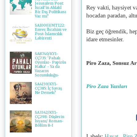
Jerusalem Post:
Rey vakti, haysiyet v
İsrail'in Ahlakî
Bir Dış Politikası
hocadan paradan, alt
Var mı?
SA10003/MT122:
Enver İbrahim ve
Biz geç öğrendik, hep
Post-İslamcılık
Labirenti
idare etmesinler.
SA8740/KY1-
CÇ735: 'Pahalı
Oyunlar- Papirüs
Piro Zaza, Sonsuz Ar
Halka' - Ya da
Yazarın
Sorumluluğu-
SA4159/KY1-
Piro Zaza Yazıları
CÇ385: İç Savaş
Ne Demek?
SA3342/KY1-
CÇ298: Düşlerin
İsyanı/ Roman-
Bölüm 8-I
Labels:
Hayat
,
Piro 