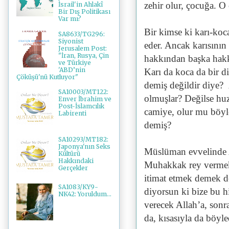
zehir olur, çocuğa. 
İsrail'in Ahlakî
Bir Dış Politikası
Var mı?
Bir kimse ki karı-koc
SA8633/TG296:
Siyonist
eder. Ancak karısının
Jerusalem Post:
"İran, Rusya, Çin
hakkından başka hakk
ve Türkiye
'ABD’nin
Karı da koca da bir d
Çöküşü'nü Kutluyor"
demiş değildir diye? 
SA10003/MT122:
olmuşlar? Değilse huz
Enver İbrahim ve
Post-İslamcılık
camiye, olur mu böy
Labirenti
demiş?
SA10293/MT182:
Japonya'nın Seks
Müslüman evvelinde A
Kültürü
Hakkındaki
Muhakkak rey vermek i
Gerçekler
itimat etmek demek de
SA1083/KY9-
diyorsun ki bize bu h
NK42: Yoruldum...
verecek Allah’a, sonr
da, kısasıyla da böyle