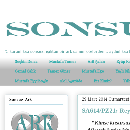
"...karanlıksa sonsuz, ışıktan bir ark salınır ötelerden... aydınlıksa k
Seçkin Deniz
Mustafa Tamer
Arif Şahin
Eyüp K
Cemal Çalık
Tamer Güner
Mustafa Ege
Yaşlı Bi
Mustafa Eyyüboğlu
Âkil Ağazâde
Biz Kimiz?
Yıl
29 Mart 2014 Cumartesi
Sonsuz Ark
SA614/PZ21: Rey 
“Kimse kusursuz 