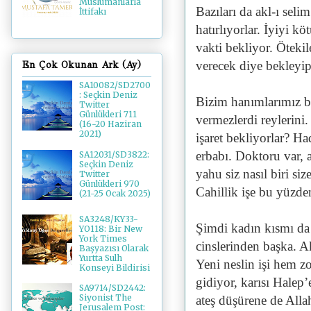
Müslümanlarla
Bazıları da akl-ı seli
İttifakı
hatırlıyorlar. İyiyi k
vakti bekliyor. Öteki
verecek diye bekleyip
En Çok Okunan Ark (Ay)
SA10082/SD2700
: Seçkin Deniz
Bizim hanımlarımız bi
Twitter
Günlükleri 711
vermezlerdi reylerini.
(16-20 Haziran
2021)
işaret bekliyorlar? Ha
erbabı. Doktoru var, a
SA12031/SD3822:
Seçkin Deniz
yahu siz nasıl biri siz
Twitter
Günlükleri 970
Cahillik işe bu yüzd
(21-25 Ocak 2025)
SA3248/KY33-
Şimdi kadın kısmı da 
YO118: Bir New
York Times
cinslerinden başka. Akı
Başyazısı Olarak
Yurtta Sulh
Yeni neslin işi hem 
Konseyi Bildirisi
gidiyor, karısı Halep
SA9714/SD2442:
Siyonist The
ateş düşürene de All
Jerusalem Post: