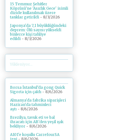
15 Temmuz Şehitler
Köprüsü'ne 'Asırlık Gece' isimli
dizide kullanılmak üzere
tanklar getirildi
- 8/3/2026
Japonya'da 7,1 büyüklüğündeki
deprem: Ölü sayısı yükseldi
binlerce kişi tahliye
edildi
- 8/3/2026
Yükleniyor...
Borsa İstanbul’da gong Quick
Sigorta için çaldı
- 8/6/2026
Almanya'da fabrika siparişleri
Haziran'da tahminleri
aştı
- 8/6/2026
Brezilya, tavuk eti ve bal
ihracatı için AB'den yeşil ışık
bekliyor
- 8/6/2026
A101'e koşullu CarrefourSA
izni
- 8/6/2026