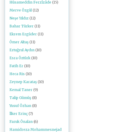
Hüsameddin Ferzîzâde
(15)
Merve Özgül
(12)
Neşe Yıldız
(12)
Bahar Türker
(11)
Ekrem Ergüder
(11)
Ömer Altaş
(11)
Ertuğrul Aydın
(10)
Esra Öztürk
(10)
Fatih Er
(10)
Heca Ris
(10)
Zeynep Karataş
(10)
Kemal Taner
(9)
Talip Gümüş
(8)
Yusuf Özhan
(8)
İlker Erinç
(7)
Faruk Önalan
(6)
Hamidreza Mohammesnejad