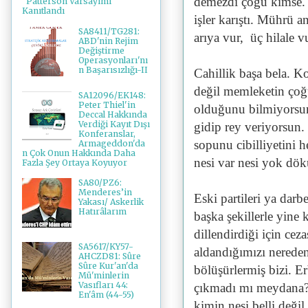
demezdi çoğu kimse. 
"Patterson Varsayımı"
Kanıtlandı
işler karıştı. Mührü an
SA8411/TG281:
arıya vur, üç hilale vu
ABD'nin Rejim
Değiştirme
Operasyonları'nı
n Başarısızlığı-II
Cahillik başa bela. Ko
değil memleketin çoğ
SA12096/EK148:
Peter Thiel'in
olduğunu bilmiyorsun 
Deccal Hakkında
Verdiği Kayıt Dışı
gidip rey veriyorsun.
Konferanslar,
sopunu cibilliyetini 
Armageddon'da
n Çok Onun Hakkında Daha
nesi var nesi yok dö
Fazla Şey Ortaya Koyuyor
SA80/PZ6:
Menderes’in
Eski partileri ya dar
Yakası/ Askerlik
Hatırâlarım
başka şekillerle yine 
dillendirdiği için cez
SA5617/KY57-
aldandığımızı nereden
AHCZD81: Sûre
Sûre Kur'an'da
bölüşürlermiş bizi. E
Mü'minlerin
Vasıfları 44:
çıkmadı mı meydana?
En'âm (44-55)
kimin nesi belli değil