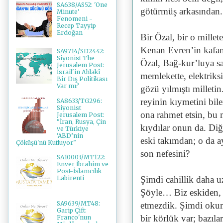
SA638/AS52: 'One
götürmüş arkasından.
Minute'
Fenomeni -
Recep Tayyip
Erdoğan
Bir Özal, bir o millet
Kenan Evren’in kafamı
SA9714/SD2442:
Siyonist The
Özal, Bağ-kur’luya sa
Jerusalem Post:
İsrail'in Ahlakî
memlekette, elektriks
Bir Dış Politikası
Var mı?
gözü yılmıştı milleti
reyinin kıymetini bil
SA8633/TG296:
Siyonist
ona rahmet etsin, bu 
Jerusalem Post:
"İran, Rusya, Çin
kıydılar onun da. Diğ
ve Türkiye
'ABD’nin
eski takımdan; o da a
Çöküşü'nü Kutluyor"
son nefesini?
SA10003/MT122:
Enver İbrahim ve
Post-İslamcılık
Şimdi cahillik daha 
Labirenti
Şöyle… Biz eskiden, o
SA9639/MT48:
etmezdik. Şimdi oku
Garip Çift:
bir körlük var; bazıl
Franco'nun