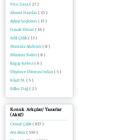
Piro Zaza
( 27 )
Ahmet Haydar
( 25 )
Aykut Seçkiner
( 17 )
Irmak Elmas
( 16 )
Adil Çelik
( 13 )
Mustafa Akdeniz
( 8 )
Mümtaz Bahri
( 8 )
Ragıp Kefeci
( 6 )
Düşünce Dünyası'ndan
( 5 )
Kâşif M.
( 5 )
Billur Dağ
( 2 )
Konuk Arkçılar/ Yazarlar
(Aktif)
Cemal Çalık
( 817 )
Ata Atun
( 530 )