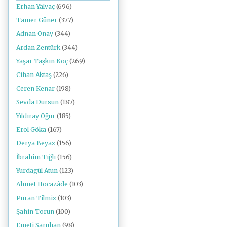
Erhan Yalvaç
(696)
Tamer Güner
(377)
Adnan Onay
(344)
Ardan Zentürk
(344)
Yaşar Taşkın Koç
(269)
Cihan Aktaş
(226)
Ceren Kenar
(198)
Sevda Dursun
(187)
Yıldıray Oğur
(185)
Erol Göka
(167)
Derya Beyaz
(156)
İbrahim Tığlı
(156)
Yurdagül Atun
(123)
Ahmet Hocazâde
(103)
Puran Tilmiz
(103)
Şahin Torun
(100)
Emeti Saruhan
(98)