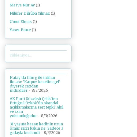
Merve Nur Ay
(1)
Nilüfer Dilrûba Yılmaz
(1)
Umut Elmas
(1)
Yaser Emre
(1)
Yükleniyor...
Hatay'da film gibi intihar
iknası: 'Karpuz keselim gel'
diyerek çatıdan
indirdiler
- 8/3/2026
AK Parti Sözcüsü Çelik'ten
Ertuğrul Özkök'ün skandal
açıklamalarına sert tepki: Akıl
ve izan
yoksunluğudur
- 8/3/2026
31 yaşına basan kedinin uzun
ömür sırrı bakın ne: Sadece 3
gıdayla beslendi
- 8/3/2026