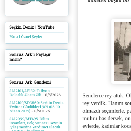
dökecek başka bir 
Seçkin Deniz | YouTube
Mıra | Öznel Şeyler
Sonsuz Ark'ı Paylaşır
mısın?
Sonsuz Ark Gündemi
SA12101/AF132: Trilyon
Senelerce rey attık. Ö
Dolarlık Alarm Zili
- 8/5/2026
rey verdik. Hanım sor
SA12100/SD3860: Seçkin Deniz
Twitter Günlükleri 985 (06-10
olmazdı seçimlerle, pa
Nisan 2025)
- 8/5/2026
mührü bas dersek, onl
SA12099/MT495: Bilim
insanları, Felç Sonrası Beynin
evlerde, kadınlar koca
İyileşmesine Yardımcı Olacak