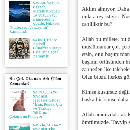
SA9998/MT121:
Caltech
Aklım almıyor. Daha d
Matematikçileri
19. Yüzyıl Sayı
onlara rey istiyor. Nas
Bilmecesini
cahilliktir bu?
Çözdü; Nihayet
"Patterson Varsayımı"
Kanıtlandı
Allah bu millete, bu 
SA1001/FT36:
Kaliteli
müslümanlar çok çekti
Günah’tan Öteye
Öyle Bir Geçer
etsin, onu başımızdan 
Zaman ki
başının örtüsünden 
zanneden lise talebel
Olan biteni herkes g
En Çok Okunan Ark (Tüm
Zamanlar)
Kimse kusursuz değil,
SA8633/TG296:
Siyonist
başka bir kimse daha 
Jerusalem Post:
"İran, Rusya, Çin
ve Türkiye
'ABD’nin
Allah aramızdaki akıl
Çöküşü'nü Kutluyor"
ömrümüzde. Tayyip va
SA9714/SD2442:
Siyonist The