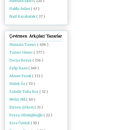
Mustafa Ekici
( 120 )
Hakkı Aslan
( 43 )
Naif Karabatak
( 37 )
Çevirmen Arkçılar/ Yazarlar
Mustafa Tamer
( 496 )
Tamer Güner
( 377 )
Derya Beyaz
( 156 )
Eyüp Kaan
( 149 )
Ahmet Faruk
( 132 )
Melek Öz
( 70 )
Zahide Tuba Kor
( 52 )
Nehir Nil
( 40 )
Birsen Şöhret
( 33 )
Feyza Gümüşlüoğlu
( 22 )
Esra Öztürk
( 10 )