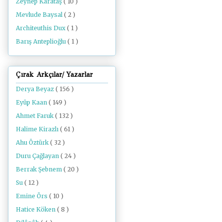
Zeynep Karataş
( 10 )
Mevlude Baysal
( 2 )
Architeuthis Dux
( 1 )
Barış Anteplioğlu
( 1 )
Çırak Arkçılar/ Yazarlar
Derya Beyaz
( 156 )
Eyüp Kaan
( 149 )
Ahmet Faruk
( 132 )
Halime Kirazlı
( 61 )
Ahu Öztürk
( 32 )
Duru Çağlayan
( 24 )
Berrak Şebnem
( 20 )
Su
( 12 )
Emine Örs
( 10 )
Hatice Köken
( 8 )