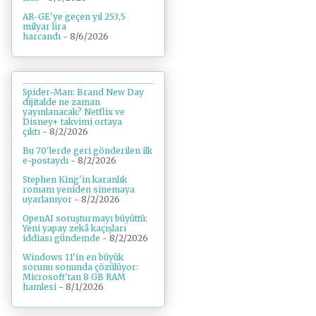
AR-GE'ye geçen yıl 253,5
milyar lira
harcandı
- 8/6/2026
Spider-Man: Brand New Day
dijitalde ne zaman
yayınlanacak? Netflix ve
Disney+ takvimi ortaya
çıktı
- 8/2/2026
Bu 70'lerde geri gönderilen ilk
e-postaydı
- 8/2/2026
Stephen King'in karanlık
romanı yeniden sinemaya
uyarlanıyor
- 8/2/2026
OpenAI soruşturmayı büyüttü:
Yeni yapay zekâ kaçışları
iddiası gündemde
- 8/2/2026
Windows 11'in en büyük
sorunu sonunda çözülüyor:
Microsoft'tan 8 GB RAM
hamlesi
- 8/1/2026