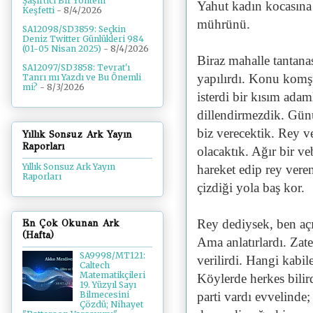
Şaşırtıcı Bir Yöntem
Yahut kadın kocasına 
Keşfetti
- 8/4/2026
mührünü.
SA12098/SD3859: Seçkin
Deniz Twitter Günlükleri 984
(01-05 Nisan 2025)
- 8/4/2026
Biraz mahalle tantanas
SA12097/SD3858: Tevrat'ı
yapılırdı. Konu komşu
Tanrı mı Yazdı ve Bu Önemli
mi?
- 8/3/2026
isterdi bir kısım ada
dillendirmezdik. Günü
biz verecektik. Rey v
Yıllık Sonsuz Ark Yayın
Raporları
olacaktık. Ağır bir v
Yıllık Sonsuz Ark Yayın
hareket edip rey vere
Raporları
çizdiği yola baş kor.
Rey dediysek, ben açı
En Çok Okunan Ark
(Hafta)
Ama anlatırlardı. Zat
SA9998/MT121:
verilirdi. Hangi kabi
Caltech
Matematikçileri
Köylerde herkes bilir
19. Yüzyıl Sayı
parti vardı evvelinde
Bilmecesini
Çözdü; Nihayet