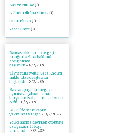
Merve Nur Ay
(1)
Nilüfer Dilrûba Yılmaz
(1)
Umut Elmas
(1)
Yaser Emre
(1)
Başsavcılık harekete geçti:
Ertuğrul Özkök hakkında
soruşturma
başlatıldı
- 8/2/2026
TİP'li milletvekili Sera Kadıgil
hakkında soruşturma
başlatıldı
- 8/2/2026
Bayrampaşa'da kavgayı
ayırmaya çalışan esnaf
kurşunun isabet etmesi sonucu
öldü
- 8/2/2026
KKTC'de sınır kapısı
yakınında yangın
- 8/2/2026
Yol kenarına devrilen otobüste
can pazarı: 15 kişi
yaralandı
- 8/2/2026