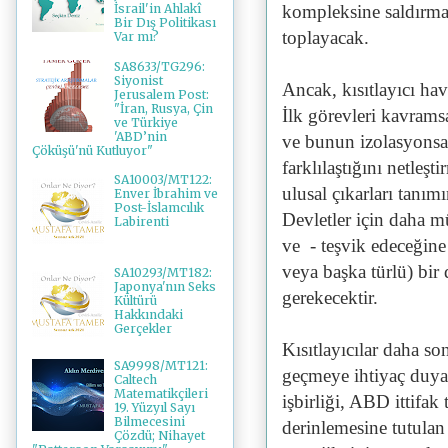
kompleksine saldırmak 
İsrail'in Ahlakî
Bir Dış Politikası
toplayacak.
Var mı?
SA8633/TG296:
Siyonist
Ancak, kısıtlayıcı hava
Jerusalem Post:
"İran, Rusya, Çin
İlk görevleri kavrams
ve Türkiye
'ABD’nin
ve bunun izolasyonsall
Çöküşü'nü Kutluyor"
farklılaştığını netle
SA10003/MT122:
ulusal çıkarları tanım
Enver İbrahim ve
Post-İslamcılık
Devletler için daha mü
Labirenti
ve
- teşvik edeceğine
veya başka türlü)
bir
SA10293/MT182:
Japonya'nın Seks
gerekecektir.
Kültürü
Hakkındaki
Gerçekler
Kısıtlayıcılar daha s
SA9998/MT121:
geçmeye ihtiyaç duyac
Caltech
Matematikçileri
işbirliği, ABD ittifak
19. Yüzyıl Sayı
Bilmecesini
derinlemesine tutulan 
Çözdü; Nihayet