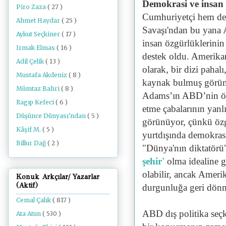
Demokrasi ve insan h
Piro Zaza
( 27 )
Cumhuriyetçi hem de 
Ahmet Haydar
( 25 )
Savaşı'ndan bu yana A
Aykut Seçkiner
( 17 )
insan özgürlüklerinin
Irmak Elmas
( 16 )
destek oldu. Amerikan
Adil Çelik
( 13 )
olarak, bir dizi pahalı
Mustafa Akdeniz
( 8 )
kaynak bulmuş görünü
Mümtaz Bahri
( 8 )
Adams’ın ABD’nin öz
Ragıp Kefeci
( 6 )
etme çabalarının yanl
Düşünce Dünyası'ndan
( 5 )
görünüyor, çünkü özgü
Kâşif M.
( 5 )
yurtdışında demokras
Billur Dağ
( 2 )
"Dünya'nın diktatörü
şehir'
olma idealine g
olabilir, ancak Amerik
Konuk Arkçılar/ Yazarlar
(Aktif)
durgunluğa geri dönme
Cemal Çalık
( 817 )
ABD dış politika seçk
Ata Atun
( 530 )