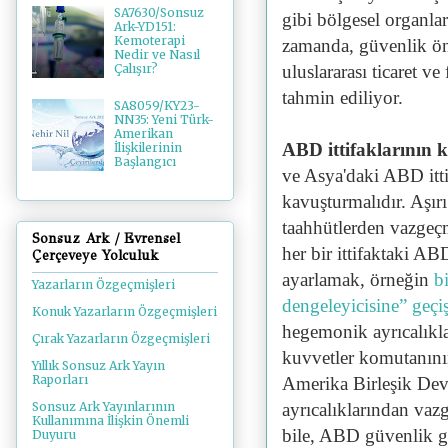
SA7630/Sonsuz
gibi bölgesel organlar
Ark-YD151:
Kemoterapi
zamanda, güvenlik önl
Nedir ve Nasıl
uluslararası ticaret v
Çalışır?
tahmin ediliyor.
SA8059/KY23-
NN35: Yeni Türk-
Amerikan
ABD ittifaklarının 
İlişkilerinin
Başlangıcı
ve Asya'daki ABD ittif
kavuşturmalıdır. Aşırı
taahhütlerden vazgeçm
Sonsuz Ark / Evrensel
her bir ittifaktaki A
Çerçeveye Yolculuk
ayarlamak, örneğin
bi
Yazarların Özgeçmişleri
dengeleyicisine” geç
Konuk Yazarların Özgeçmişleri
hegemonik ayrıcalıkl
Çırak Yazarların Özgeçmişleri
kuvvetler komutanının
Yıllık Sonsuz Ark Yayın
Raporları
Amerika Birleşik Dev
ayrıcalıklarından vazg
Sonsuz Ark Yayınlarının
Kullanımına İlişkin Önemli
bile, ABD güvenlik g
Duyuru