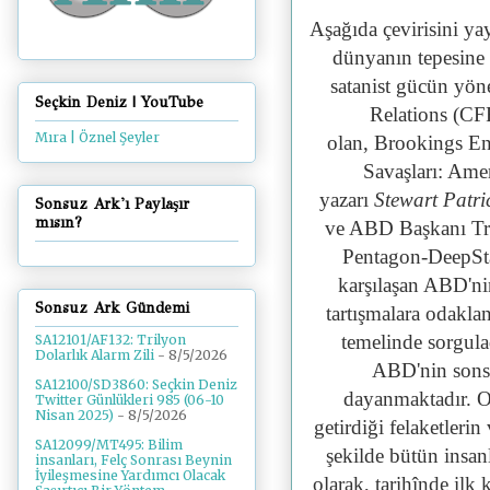
Aşağıda çevirisini ya
dünyanın tepesine 
satanist gücün yöne
Seçkin Deniz | YouTube
Relations (CFR)
Mıra | Öznel Şeyler
olan, Brookings En
Savaşları: Ame
yazarı
Stewart Patri
Sonsuz Ark'ı Paylaşır
mısın?
ve ABD Başkanı Tr
Pentagon-DeepStat
karşılaşan ABD'ni
Sonsuz Ark Gündemi
tartışmalara odakla
temelinde sorgulad
SA12101/AF132: Trilyon
Dolarlık Alarm Zili
- 8/5/2026
ABD'nin sonsu
SA12100/SD3860: Seçkin Deniz
dayanmaktadır. O
Twitter Günlükleri 985 (06-10
Nisan 2025)
- 8/5/2026
getirdiği felaketleri
SA12099/MT495: Bilim
şekilde bütün insan
insanları, Felç Sonrası Beynin
İyileşmesine Yardımcı Olacak
olarak, tarihînde ilk