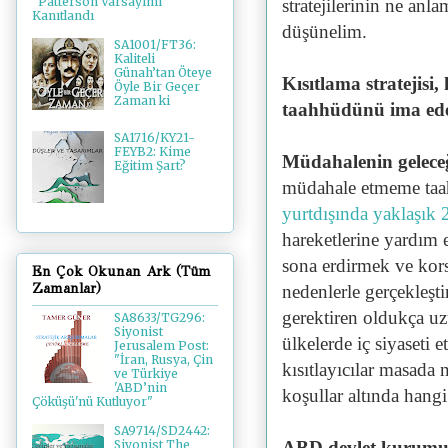
"Patterson Varsayımı"
stratejilerinin ne anl
Kanıtlandı
düşünelim.
SA1001/FT36:
Kaliteli
Günah’tan Öteye
Kısıtlama stratejis
Öyle Bir Geçer
Zaman ki
taahhüdünü ima ede
SA1716/KY21-
FEYB2: Kime
Müdahalenin gelece
Eğitim Şart?
müdahale etmeme taa
yurtdışında yaklaşık 
hareketlerine yardım 
sona erdirmek ve korsa
En Çok Okunan Ark (Tüm
Zamanlar)
nedenlerle gerçekleşt
gerektiren oldukça uz
SA8633/TG296:
Siyonist
ülkelerde iç siyaseti 
Jerusalem Post:
"İran, Rusya, Çin
kısıtlayıcılar masada
ve Türkiye
'ABD’nin
koşullar altında hangi
Çöküşü'nü Kutluyor"
SA9714/SD2442:
ABD devlet kurumu
Siyonist The