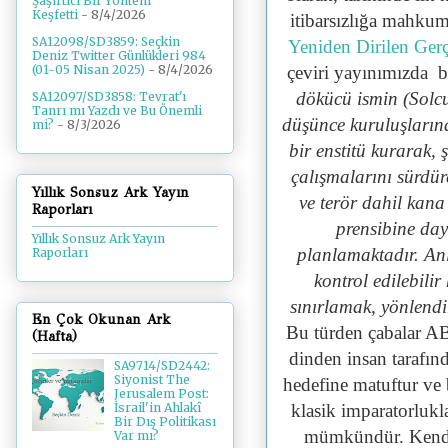
Şaşırtıcı Bir Yöntem
Keşfetti
- 8/4/2026
itibarsızlığa mahku
SA12098/SD3859: Seçkin
Yeniden Dirilen Gerç
Deniz Twitter Günlükleri 984
çeviri yayınımızda b
(01-05 Nisan 2025)
- 8/4/2026
dökücü ismin (
Solc
SA12097/SD3858: Tevrat'ı
Tanrı mı Yazdı ve Bu Önemli
düşünce kuruluşlarına 
mi?
- 8/3/2026
bir enstitü kurarak, 
çalışmalarını sürdü
Yıllık Sonsuz Ark Yayın
ve terör dahil kana 
Raporları
prensibine day
Yıllık Sonsuz Ark Yayın
planlamaktadır.
Anl
Raporları
kontrol edilebilir
sınırlamak, yönlendi
En Çok Okunan Ark
Bu türden çabalar AB
(Hafta)
dinden insan tarafın
SA9714/SD2442:
Siyonist The
hedefine matuftur ve
Jerusalem Post:
klasik imparatorlukl
İsrail'in Ahlakî
Bir Dış Politikası
mümkündür. Kendi s
Var mı?