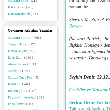
bir konuşmanın zaman
Mustafa Ekici
( 121 )
zamanıdır.
Hakkı Aslan
( 43 )
Naif Karabatak
( 37 )
Stewart M. Patrick P
Review
Çevirmen Arkçılar/ Yazarlar
Mustafa Tamer
( 496 )
(Stewart Patrick, th
Tamer Güner
( 377 )
İlişkiler Konseyi kıde
“Amerikan Egemenlik
Derya Beyaz
( 156 )
yazarıdır (Brookings 
Eyüp Kaan
( 150 )
Ahmet Faruk
( 132 )
Melek Öz
( 70 )
Seçkin Deniz, 22
.12.
Zahide Tuba Kor
( 52 )
Nehir Nil
( 40 )
Çeviriler ve Yansıma
Birsen Şöhret
( 33 )
Feyza Gümüşlüoğlu
( 22 )
Seçkin Deniz Yazılar
Esra Öztürk
( 10 )
Takip et: @Seckin_D