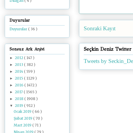
Dilâgâh
( 4 )
Duyurular
Sonraki Kayıt
Duyurular
( 36 )
Seçkin Deniz Twitter
Sonsuz Ark Arşivi
2012
( 147 )
►
Tweets by Seckin_De
2013
( 382 )
►
2014
( 559 )
►
2015
( 1129 )
►
2016
( 1472 )
►
2017
( 1565 )
►
2018
( 1908 )
►
2019
( 912 )
▼
Ocak 2019
( 66 )
Şubat 2019
( 70 )
Mart 2019
( 71 )
Nisan 2019
( 79 )