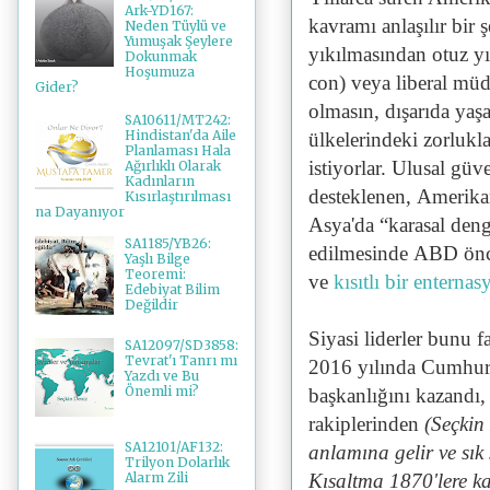
Ark-YD167:
kavramı anlaşılır bir 
Neden Tüylü ve
Yumuşak Şeylere
yıkılmasından otuz yı
Dokunmak
Hoşumuza
con) veya liberal müd
Gider?
olmasın, dışarıda yaş
SA10611/MT242:
Hindistan'da Aile
ülkelerindeki zorlukl
Planlaması Hala
istiyorlar.
Ulusal güven
Ağırlıklı Olarak
Kadınların
desteklenen, Amerikan
Kısırlaştırılması
na Dayanıyor
Asya'da “karasal den
SA1185/YB26:
edilmesinde ABD öncel
Yaşlı Bilge
Teoremi:
ve
kısıtlı bir enterna
Edebiyat Bilim
Değildir
Siyasi liderler bunu 
SA12097/SD3858:
Tevrat'ı Tanrı mı
2016 yılında Cumhuri
Yazdı ve Bu
Önemli mi?
başkanlığını kazandı
rakiplerinden
(Seçkin
SA12101/AF132:
anlamına gelir ve sık 
Trilyon Dolarlık
Kısaltma 1870'lere k
Alarm Zili