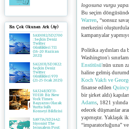
logosuna vurgu yapa
Bu seçim döngüsünde,
Warren
, “sonsuz savaş
merkezini oluşturdula
En Çok Okunan Ark (Ay)
kampanyalar yapmıyo
SA10082/SD2700
: Seçkin Deniz
Twitter
Günlükleri 711
Politika aydınları da
(16-20 Haziran
2021)
Washington'ı sınırlam
Enstitüsü'
nün uzun za
SA12031/SD3822:
Seçkin Deniz
haline gelmiş durumda
Twitter
Günlükleri 970
Koch Vakfı ve George
(21-25 Ocak 2025)
finanse edilen
Quincy 
SA3248/KY33-
bir şirket aldı) kapıla
YO118: Bir New
York Times
Adams
, 1821 yılında
Başyazısı Olarak
Yurtta Sulh
edecek düşmanlar aram
Konseyi Bildirisi
yapmıştır. Yaklaşık i
SA9714/SD2442:
Siyonist The
“imparatorluğuna” ve
Jerusalem Post: