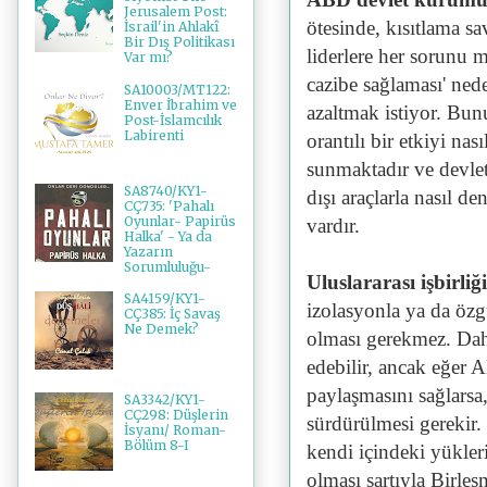
Jerusalem Post:
ötesinde, kısıtlama sa
İsrail'in Ahlakî
Bir Dış Politikası
liderlere her sorunu 
Var mı?
cazibe sağlaması' ned
SA10003/MT122:
Enver İbrahim ve
azaltmak istiyor. Bunu
Post-İslamcılık
Labirenti
orantılı bir etkiyi na
sunmaktadır ve devlet
SA8740/KY1-
dışı araçlarla nasıl d
CÇ735: 'Pahalı
Oyunlar- Papirüs
vardır.
Halka' - Ya da
Yazarın
Sorumluluğu-
Uluslararası işbirliğ
SA4159/KY1-
izolasyonla ya da özgü
CÇ385: İç Savaş
Ne Demek?
olması gerekmez. Daha 
edebilir, ancak eğer 
paylaşmasını sağlarsa,
SA3342/KY1-
CÇ298: Düşlerin
sürdürülmesi gerekir.
İsyanı/ Roman-
Bölüm 8-I
kendi içindeki yükleri
olması şartıyla Birle