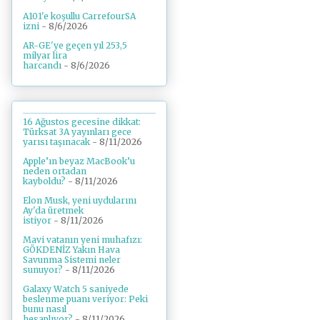
A101'e koşullu CarrefourSA
izni
- 8/6/2026
AR-GE'ye geçen yıl 253,5
milyar lira
harcandı
- 8/6/2026
16 Ağustos gecesine dikkat:
Türksat 3A yayınları gece
yarısı taşınacak
- 8/11/2026
Apple’ın beyaz MacBook’u
neden ortadan
kayboldu?
- 8/11/2026
Elon Musk, yeni uydularını
Ay'da üretmek
istiyor
- 8/11/2026
Mavi vatanın yeni muhafızı:
GÖKDENİZ Yakın Hava
Savunma Sistemi neler
sunuyor?
- 8/11/2026
Galaxy Watch 5 saniyede
beslenme puanı veriyor: Peki
bunu nasıl
hesaplıyor?
- 8/11/2026