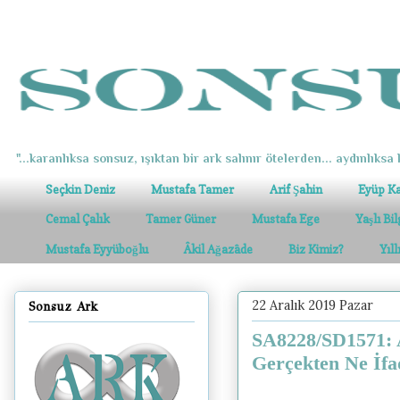
"...karanlıksa sonsuz, ışıktan bir ark salınır ötelerden... aydınlıksa k
Seçkin Deniz
Mustafa Tamer
Arif Şahin
Eyüp K
Cemal Çalık
Tamer Güner
Mustafa Ege
Yaşlı Bi
Mustafa Eyyüboğlu
Âkil Ağazâde
Biz Kimiz?
Yıl
22 Aralık 2019 Pazar
Sonsuz Ark
SA8228/SD1571: A
Gerçekten Ne İfa