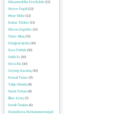
Hüsameddin Ferzîzâde
(15)
Merve Özgül
(12)
Neşe Yıldız
(12)
Bahar Türker
(11)
Ekrem Ergüder
(11)
Ömer Altaş
(11)
Ertuğrul Aydın
(10)
Esra Öztürk
(10)
Fatih Er
(10)
Heca Ris
(10)
Zeynep Karataş
(10)
Kemal Taner
(9)
Talip Gümüş
(8)
Yusuf Özhan
(8)
İlker Erinç
(7)
Faruk Önalan
(6)
Hamidreza Mohammesnejad