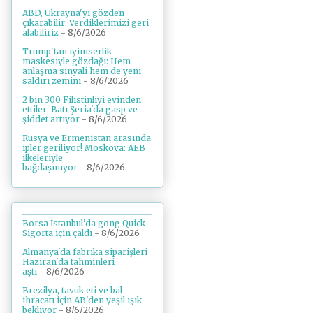
ABD, Ukrayna'yı gözden
çıkarabilir: Verdiklerimizi geri
alabiliriz
- 8/6/2026
Trump'tan iyimserlik
maskesiyle gözdağı: Hem
anlaşma sinyali hem de yeni
saldırı zemini
- 8/6/2026
2 bin 300 Filistinliyi evinden
ettiler: Batı Şeria'da gasp ve
şiddet artıyor
- 8/6/2026
Rusya ve Ermenistan arasında
ipler geriliyor! Moskova: AEB
ilkeleriyle
bağdaşmıyor
- 8/6/2026
Borsa İstanbul’da gong Quick
Sigorta için çaldı
- 8/6/2026
Almanya'da fabrika siparişleri
Haziran'da tahminleri
aştı
- 8/6/2026
Brezilya, tavuk eti ve bal
ihracatı için AB'den yeşil ışık
bekliyor
- 8/6/2026