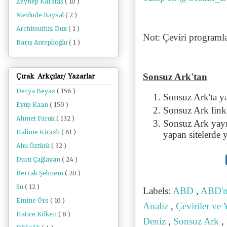
Zeynep Karataş
( 10 )
Mevlude Baysal
( 2 )
Architeuthis Dux
( 1 )
Not: Çeviri programlar
Barış Anteplioğlu
( 1 )
Sonsuz Ark'tan
Çırak Arkçılar/ Yazarlar
Derya Beyaz
( 156 )
Sonsuz Ark'ta y
Eyüp Kaan
( 150 )
Sonsuz Ark linki 
Ahmet Faruk
( 132 )
Sonsuz Ark yayı
Halime Kirazlı
( 61 )
yapan sitelerde 
Ahu Öztürk
( 32 )
Duru Çağlayan
( 24 )
Berrak Şebnem
( 20 )
Su
( 12 )
Labels:
ABD
,
ABD'n
Emine Örs
( 10 )
Analiz
,
Çeviriler ve
Hatice Köken
( 8 )
Deniz
,
Sonsuz Ark
,