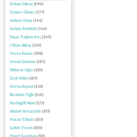
Erhan Yalvaç
(696)
Tamer Güner
(377)
Adnan Onay
(344)
Ardan Zentürk
(344)
Yaşar Taşkın Koç
(269)
Cihan Aktaş
(226)
Ceren Kenar
(198)
Sevda Dursun
(187)
Yıldıray Oğur
(185)
Erol Göka
(167)
Derya Beyaz
(156)
İbrahim Tığlı
(156)
Yurdagül Atun
(123)
Ahmet Hocazâde
(103)
Puran Tilmiz
(103)
Şahin Torun
(100)
Emeti Saruhan
(98)