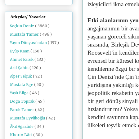
izleyicileri ikna etmel
Arkçılar/ Yazarlar
Etki alanlarının ye
Seçkin Deniz
( 3860 )
angajmanının bir avant
Mustafa Tamer
( 496 )
yaşanan göreceli sıkı
Yayın Dünyası'ndan
( 197 )
sırasında, Birleşik De
Eyüp Kaan
( 150 )
Roosevelt’in kendiler
Ahmet Faruk
( 132 )
evrensel bir
küresel k
Arif Şahin
( 120 )
kendilerine özgü bir 
Çin Denizi’nde Çin’in
Alper Selçuk
( 72 )
yurtdışına yakınlığı 
Mustafa Ege
( 50 )
jeopolitik rekabetin y
Yaşlı Bilge
( 46 )
bir geri dönüş sinyali 
Doğa Toprak
( 45 )
hızlandırır mı? Yoksa
Faruk Tamer
( 42 )
kendini savunma kapas
Mustafa Eyyüboğlu
( 42 )
ülkeleri teşvik etme
Âkil Ağazâde
( 34 )
Khorto Bâri
( 30 )