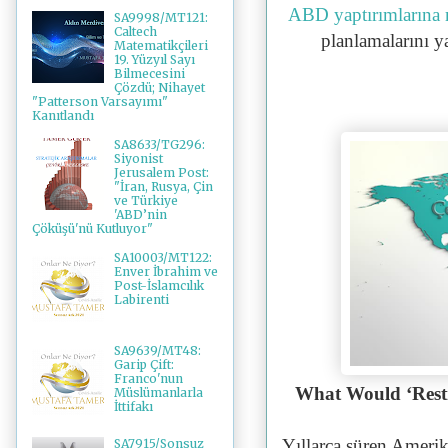
ABD yaptırımlarına 
SA9998/MT121:
Caltech
planlamalarını 
Matematikçileri
19. Yüzyıl Sayı
Bilmecesini
Çözdü; Nihayet
"Patterson Varsayımı"
Kanıtlandı
SA8633/TG296:
Siyonist
Jerusalem Post:
"İran, Rusya, Çin
ve Türkiye
'ABD’nin
Çöküşü'nü Kutluyor"
SA10003/MT122:
Enver İbrahim ve
Post-İslamcılık
Labirenti
SA9639/MT48:
Garip Çift:
Franco'nun
What Would ‘Restr
Müslümanlarla
İttifakı
Yıllarca süren Ameri
SA7915/Sonsuz